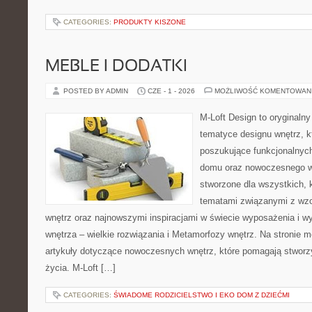
CATEGORIES:
PRODUKTY KISZONE
MEBLE I DODATKI
POSTED BY ADMIN
CZE - 1 - 2026
MOŻLIWOŚĆ KOMENTOWAN
M-Loft Design to oryginaln
tematyce designu wnętrz, kt
poszukujące funkcjonalnyc
domu oraz nowoczesnego w
stworzone dla wszystkich, k
tematami związanymi z wz
wnętrz oraz najnowszymi inspiracjami w świecie wyposażenia i w
wnętrza – wielkie rozwiązania i Metamorfozy wnętrz. Na stronie
artykuły dotyczące nowoczesnych wnętrz, które pomagają stworz
życia. M-Loft […]
CATEGORIES:
ŚWIADOME RODZICIELSTWO I EKO DOM Z DZIEĆMI