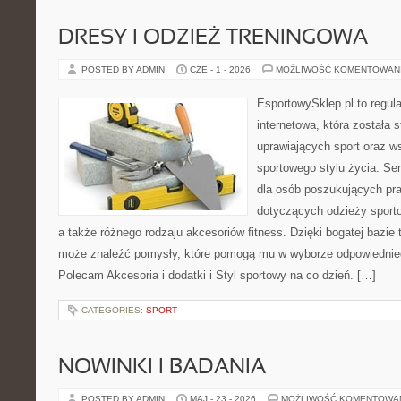
DRESY I ODZIEŻ TRENINGOWA
POSTED BY ADMIN
CZE - 1 - 2026
MOŻLIWOŚĆ KOMENTOWAN
EsportowySklep.pl to regula
internetowa, która została
uprawiających sport oraz w
sportowego stylu życia. Se
dla osób poszukujących p
dotyczących odzieży sporto
a także różnego rodzaju akcesoriów fitness. Dzięki bogatej bazie
może znaleźć pomysły, które pomogą mu w wyborze odpowiednie
Polecam Akcesoria i dodatki i Styl sportowy na co dzień. […]
CATEGORIES:
SPORT
NOWINKI I BADANIA
POSTED BY ADMIN
MAJ - 23 - 2026
MOŻLIWOŚĆ KOMENTOWA