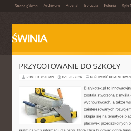
Archiwum
Arsenal
Borussia
Polonia
Strona główna
Spis 
ŚWINIA
PRZYGOTOWANIE DO SZKOŁY
POSTED BY ADMIN
CZE - 3 - 2026
MOŻLIWOŚĆ KOMENTOWAN
Bialykotek.pl to innowacyjna
została stworzona z myślą 
wychowawcach, a także ws
zainteresowanych rozwojem
skupia się na tematyce pl
placówek przedszkolnych or
praktycznych informacji dla osób, które chcą budować dobre fun