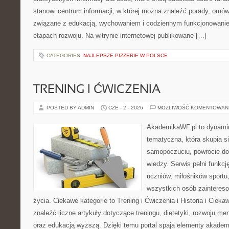
stanowi centrum informacji, w której można znaleźć porady, omów
związane z edukacją, wychowaniem i codziennym funkcjonowanie
etapach rozwoju. Na witrynie internetowej publikowane […]
CATEGORIES:
NAJLEPSZE PIZZERIE W POLSCE
TRENING I ĆWICZENIA
POSTED BY ADMIN
CZE - 2 - 2026
MOŻLIWOŚĆ KOMENTOWAN
AkademikaWF.pl to dynamicz
tematyczna, która skupia s
samopoczuciu, powrocie do
wiedzy. Serwis pełni funkcję
uczniów, miłośników sportu
wszystkich osób zaintere
życia. Ciekawe kategorie to Trening i Ćwiczenia i Historia i Ciek
znaleźć liczne artykuły dotyczące treningu, dietetyki, rozwoju men
oraz edukacją wyższą. Dzięki temu portal spaja elementy akadem