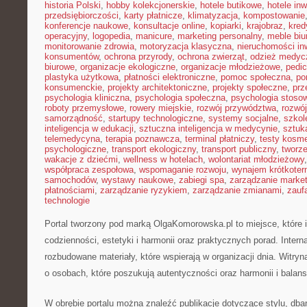
historia Polski
,
hobby kolekcjonerskie
,
hotele butikowe
,
hotele in
przedsiębiorczości
,
karty płatnicze
,
klimatyzacja
,
kompostowanie
konferencje naukowe
,
konsultacje online
,
kopiarki
,
krajobraz
,
kred
operacyjny
,
logopedia
,
manicure
,
marketing personalny
,
meble biu
monitorowanie zdrowia
,
motoryzacja klasyczna
,
nieruchomości in
konsumentów
,
ochrona przyrody
,
ochrona zwierząt
,
odzież medyc
biurowe
,
organizacje ekologiczne
,
organizacje młodzieżowe
,
pedic
plastyka użytkowa
,
płatności elektroniczne
,
pomoc społeczna
,
po
konsumenckie
,
projekty architektoniczne
,
projekty społeczne
,
prz
psychologia kliniczna
,
psychologia społeczna
,
psychologia stoso
roboty przemysłowe
,
rowery miejskie
,
rozwój przywództwa
,
rozwój
samorządność
,
startupy technologiczne
,
systemy socjalne
,
szkol
inteligencja w edukacji
,
sztuczna inteligencja w medycynie
,
sztuk
telemedycyna
,
terapia poznawcza
,
terminal płatniczy
,
testy kosm
psychologiczne
,
transport ekologiczny
,
transport publiczny
,
tworze
wakacje z dziećmi
,
wellness w hotelach
,
wolontariat młodzieżowy
współpraca zespołowa
,
wspomaganie rozwoju
,
wynajem krótkote
samochodów
,
wystawy naukowe
,
zabiegi spa
,
zarządzanie marke
płatnościami
,
zarządzanie ryzykiem
,
zarządzanie zmianami
,
zauf
technologie
Portal tworzony pod marką OlgaKomorowska.pl to miejsce, które i
codzienności, estetyki i harmonii oraz praktycznych porad. Intern
rozbudowane materiały, które wspierają w organizacji dnia. Witry
o osobach, które poszukują autentyczności oraz harmonii i balans
W obrębie portalu można znaleźć publikacje dotyczące stylu, dba