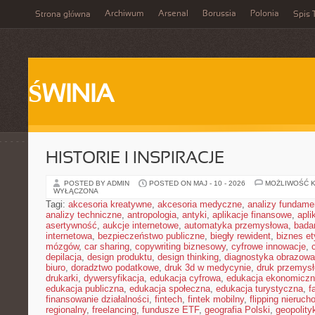
Archiwum
Arsenal
Borussia
Polonia
Strona główna
Spis 
ŚWINIA
HISTORIE I INSPIRACJE
POSTED BY ADMIN
POSTED ON MAJ - 10 - 2026
MOŻLIWOŚĆ 
WYŁĄCZONA
Tagi:
akcesoria kreatywne
,
akcesoria medyczne
,
analizy fundame
analizy techniczne
,
antropologia
,
antyki
,
aplikacje finansowe
,
apli
asertywność
,
aukcje internetowe
,
automatyka przemysłowa
,
bada
internetowa
,
bezpieczeństwo publiczne
,
biegły rewident
,
biznes e
mózgów
,
car sharing
,
copywriting biznesowy
,
cyfrowe innowacje
,
depilacja
,
design produktu
,
design thinking
,
diagnostyka obrazowa
biuro
,
doradztwo podatkowe
,
druk 3d w medycynie
,
druk przemys
drukarki
,
dywersyfikacja
,
edukacja cyfrowa
,
edukacja ekonomicz
edukacja publiczna
,
edukacja społeczna
,
edukacja turystyczna
,
f
finansowanie działalności
,
fintech
,
fintek mobilny
,
flipping nieruc
regionalny
,
freelancing
,
fundusze ETF
,
geografia Polski
,
geopolity