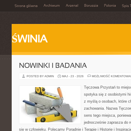
Archiwum
Arsenal
Borussia
Polonia
Strona główna
Spis 
ŚWINIA
NOWINKI I BADANIA
POSTED BY ADMIN
MAJ - 23 - 2026
MOŻLIWOŚĆ KOMENTOWA
Tęczowa Przystań to miejs
spotyka się z osobistymi hi
z myślą o osobach, które 
zachowania. Nazwa Tęczow
sens tego miejsca, poniewa
jednocześnie zaprasza do re
się w człowieku. Polecamy Poradnie i Terapie i Historie i Inspirac