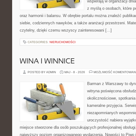
wspierają w organizacji dni
z myślą o osobach, które p
oraz harmonii i balansu. W obrębie portalu można znaleźć publika
siebie, codziennych nawyków, a także aranżacji przestrzeni. Mate
czytelny, dzięki czemu wszyscy zainteresowani […]
CATEGORIES:
NIERUCHOMOŚCI
WINA I WINNICE
POSTED BY ADMIN
MAJ - 8 - 2026
MOŻLIWOŚĆ KOMENTOWAN
Barman z Warszawy to dyna
witryna poświęcona obsłud
okolicznościowe, spotkania
kameralne przyjęcia. Serwi
niezapomnianych wspomnień
uroczystość nabiera wyjątk
miejsce stworzone dla osób poszukujących profesjonalnej obsługi
najwyższy poziom organizowanego wydarzenia. Nowości to Piwo i B