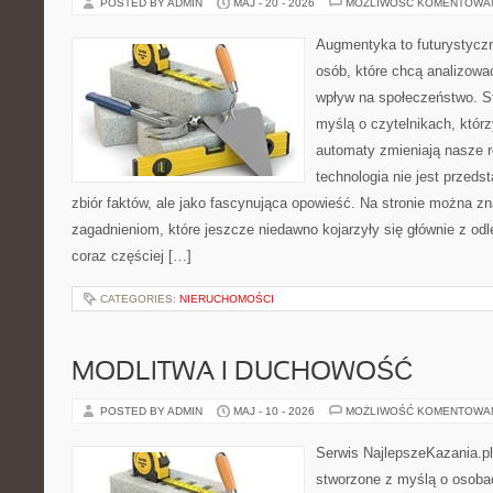
POSTED BY ADMIN
MAJ - 20 - 2026
MOŻLIWOŚĆ KOMENTOWA
Augmentyka to futurystyczn
osób, które chcą analizować
wpływ na społeczeństwo. St
myślą o czytelnikach, którzy
automaty zmieniają nasze r
technologia nie jest przeds
zbiór faktów, ale jako fascynująca opowieść. Na stronie można z
zagadnieniom, które jeszcze niedawno kojarzyły się głównie z odle
coraz częściej […]
CATEGORIES:
NIERUCHOMOŚCI
MODLITWA I DUCHOWOŚĆ
POSTED BY ADMIN
MAJ - 10 - 2026
MOŻLIWOŚĆ KOMENTOWA
Serwis NajlepszeKazania.pl
stworzone z myślą o osobac