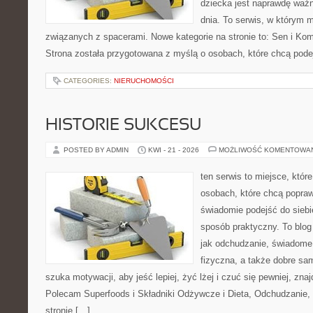
dziecka jest naprawdę ważn
dnia. To serwis, w którym 
związanych z spacerami. Nowe kategorie na stronie to: Sen i Kom
Strona została przygotowana z myślą o osobach, które chcą po
CATEGORIES:
NIERUCHOMOŚCI
HISTORIE SUKCESU
POSTED BY ADMIN
KWI - 21 - 2026
MOŻLIWOŚĆ KOMENTOWA
ten serwis to miejsce, któr
osobach, które chcą popra
świadomie podejść do siebi
sposób praktyczny. To blo
jak odchudzanie, świadome
fizyczna, a także dobre sa
szuka motywacji, aby jeść lepiej, żyć lżej i czuć się pewniej, znaj
Polecam Superfoods i Składniki Odżywcze i Dieta, Odchudzanie,
stronie […]