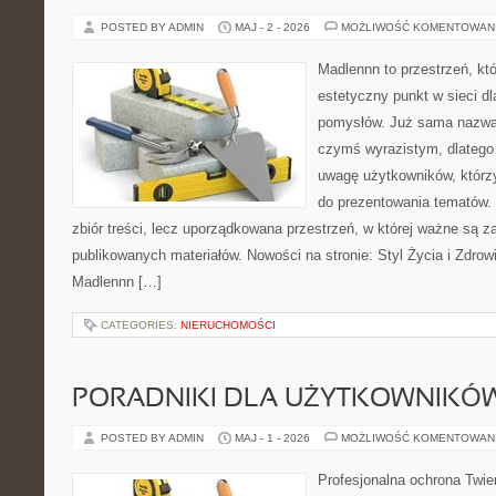
POSTED BY ADMIN
MAJ - 2 - 2026
MOŻLIWOŚĆ KOMENTOWAN
Madlennn to przestrzeń, kt
estetyczny punkt w sieci d
pomysłów. Już sama nazwa 
czymś wyrazistym, dlatego
uwagę użytkowników, którzy
do prezentowania tematów. 
zbiór treści, lecz uporządkowana przestrzeń, w której ważne są za
publikowanych materiałów. Nowości na stronie: Styl Życia i Zdrowi
Madlennn […]
CATEGORIES:
NIERUCHOMOŚCI
PORADNIKI DLA UŻYTKOWNIKÓ
POSTED BY ADMIN
MAJ - 1 - 2026
MOŻLIWOŚĆ KOMENTOWAN
Profesjonalna ochrona Twier