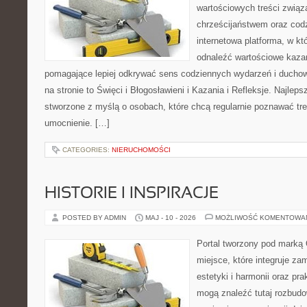
wartościowych treści zwią
chrześcijaństwem oraz codz
internetowa platforma, w k
odnaleźć wartościowe kazan
pomagające lepiej odkrywać sens codziennych wydarzeń i ducho
na stronie to Święci i Błogosławieni i Kazania i Refleksje. Najlep
stworzone z myślą o osobach, które chcą regularnie poznawać tr
umocnienie. […]
CATEGORIES:
NIERUCHOMOŚCI
HISTORIE I INSPIRACJE
POSTED BY ADMIN
MAJ - 10 - 2026
MOŻLIWOŚĆ KOMENTOWA
Portal tworzony pod marką
miejsce, które integruje za
estetyki i harmonii oraz pr
mogą znaleźć tutaj rozbudo