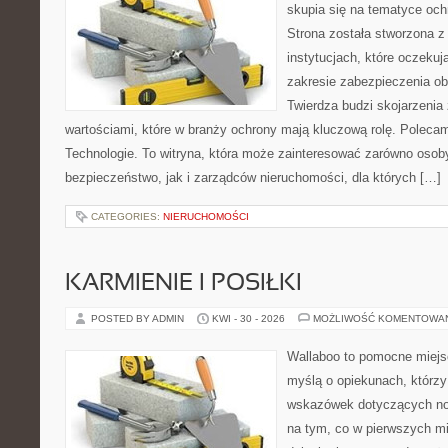
skupia się na tematyce och
Strona została stworzona z
instytucjach, które oczeku
zakresie zabezpieczenia o
Twierdza budzi skojarzenia z
wartościami, które w branży ochrony mają kluczową rolę. Polec
Technologie. To witryna, która może zainteresować zarówno osob
bezpieczeństwo, jak i zarządców nieruchomości, dla których […]
CATEGORIES:
NIERUCHOMOŚCI
KARMIENIE I POSIŁKI
POSTED BY ADMIN
KWI - 30 - 2026
MOŻLIWOŚĆ KOMENTOWA
Wallaboo to pomocne miejs
myślą o opiekunach, którz
wskazówek dotyczących now
na tym, co w pierwszych mi