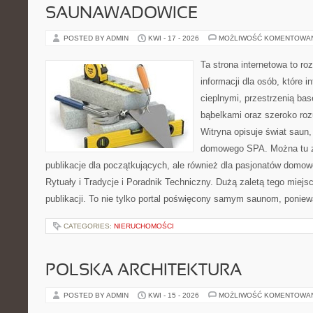
SAUNAWADOWICE
POSTED BY ADMIN
KWI - 17 - 2026
MOŻLIWOŚĆ KOMENTOWA
Ta strona internetowa to 
informacji dla osób, które i
cieplnymi, przestrzenią ba
bąbelkami oraz szeroko ro
Witryna opisuje świat saun,
domowego SPA. Można tu zn
publikacje dla początkujących, ale również dla pasjonatów domo
Rytuały i Tradycje i Poradnik Techniczny. Dużą zaletą tego miej
publikacji. To nie tylko portal poświęcony samym saunom, ponie
CATEGORIES:
NIERUCHOMOŚCI
POLSKA ARCHITEKTURA
POSTED BY ADMIN
KWI - 15 - 2026
MOŻLIWOŚĆ KOMENTOWA