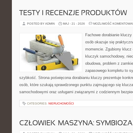
TESTY I RECENZJE PRODUKTÓW
POSTED BY ADMIN
MAJ - 21 - 2026
MOŻLIWOŚĆ KOMENTOWA
Fachowe dorabianie kluczy t
osób okazuje się praktycz
momencie. Zgubiony klucz 
kluczyk samochodowy, niedz
obudowa, problem z zamkie
zapasowego kompletu to syt
szybkość. Strona poświęcona dorabianiu kluczy prezentuje konkre
osób, które szukają sprawdzonego punktu zajmującego się klucz
samochodowymi oraz usługami związanymi z codziennym bezpie
CATEGORIES:
NIERUCHOMOŚCI
CZŁOWIEK–MASZYNA: SYMBIOZA