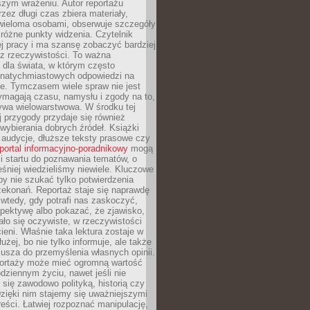
szym wrażeniu. Autor reportażu
zez długi czas zbiera materiały,
wieloma osobami, obserwuje szczegóły
e różne punkty widzenia. Czytelnik
ej pracy i ma szansę zobaczyć bardziej
z rzeczywistości. To ważna
dla świata, w którym często
natychmiastowych odpowiedzi na
e. Tymczasem wiele spraw nie jest
ymagają czasu, namysłu i zgody na to,
ywa wielowarstwowa. W środku tej
ej przygody przydaje się również
wybierania dobrych źródeł. Książki
, audycje, dłuższe teksty prasowe czy
portal informacyjno-poradnikowy
mogą
i startu do poznawania tematów, o
śniej wiedzieliśmy niewiele. Kluczowe
 by nie szukać tylko potwierdzenia
zekonań. Reportaż staje się naprawdę
wtedy, gdy potrafi nas zaskoczyć,
pektywę albo pokazać, że zjawisko,
ło się oczywiste, w rzeczywistości
ieni. Właśnie taka lektura zostaje w
użej, bo nie tylko informuje, ale także
usza do przemyślenia własnych opinii.
portaży może mieć ogromną wartość
dziennym życiu, nawet jeśli nie
 się zawodowo polityką, historią czy
Dzięki nim stajemy się uważniejszymi
reści. Łatwiej rozpoznać manipulację,