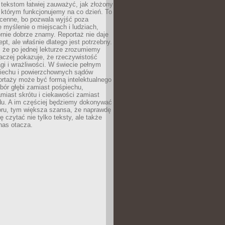
 tekstom łatwiej zauważyć, jak złożony
w którym funkcjonujemy na co dzień. To
 cenne, bo pozwala wyjść poza
 myślenie o miejscach i ludziach,
rnie dobrze znamy. Reportaż nie daje
ept, ale właśnie dlatego jest potrzebny.
, że po jednej lekturze zrozumiemy
aczej pokazuje, że rzeczywistość
i i wrażliwości. W świecie pełnym
piechu i powierzchownych sądów
ortaży może być formą intelektualnego
bór głębi zamiast pośpiechu,
miast skrótu i ciekawości zamiast
du. A im częściej będziemy dokonywać
oru, tym większa szansa, że naprawdę
 czytać nie tylko teksty, ale także
 nas otacza.