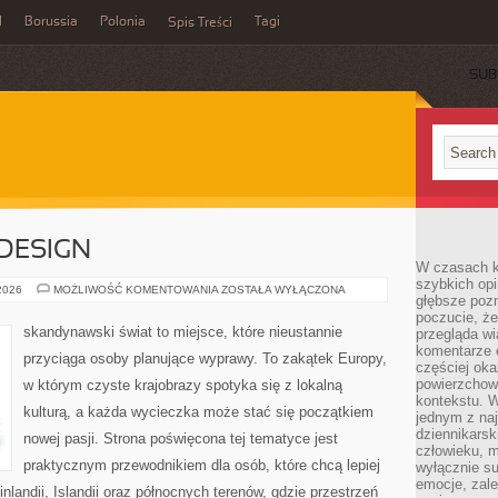
l
Borussia
Polonia
Tagi
Spis Treści
SUB
 DESIGN
W czasach k
szybkich opi
ARCHITEKTURA
 2026
MOŻLIWOŚĆ KOMENTOWANIA
ZOSTAŁA WYŁĄCZONA
głębsze poz
I
DESIGN
poczucie, że
skandynawski świat to miejsce, które nieustannie
przegląda w
komentarze 
przyciąga osoby planujące wyprawy. To zakątek Europy,
częściej oka
powierzchow
w którym czyste krajobrazy spotyka się z lokalną
kontekstu. W
kulturą, a każda wycieczka może stać się początkiem
jednym z naj
dziennikarsk
nowej pasji. Strona poświęcona tej tematyce jest
człowieku, m
praktycznym przewodnikiem dla osób, które chcą lepiej
wyłącznie su
emocje, zal
inlandii, Islandii oraz północnych terenów, gdzie przestrzeń