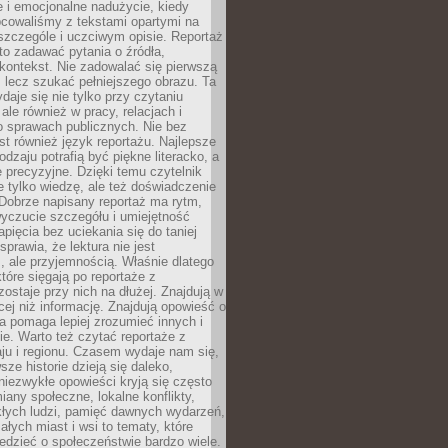
 i emocjonalne nadużycie, kiedy
bcowaliśmy z tekstami opartymi na
 szczególe i uczciwym opisie. Reportaż
to zadawać pytania o źródła,
kontekst. Nie zadowalać się pierwszą
 lecz szukać pełniejszego obrazu. Ta
daje się nie tylko przy czytaniu
ale również w pracy, relacjach i
 sprawach publicznych. Nie bez
st również język reportażu. Najlepsze
odzaju potrafią być piękne literacko, a
 precyzyjne. Dzięki temu czytelnik
e tylko wiedzę, ale też doświadczenie
Dobrze napisany reportaż ma rytm,
yczucie szczegółu i umiejętność
pięcia bez uciekania się do taniej
sprawia, że lektura nie jest
 ale przyjemnością. Właśnie dlatego
które sięgają po reportaże z
zostaje przy nich na dłużej. Znajdują w
cej niż informację. Znajdują opowieść o
ra pomaga lepiej zrozumieć innych i
e. Warto też czytać reportaże z
ju i regionu. Czasem wydaje nam się,
sze historie dzieją się daleko,
iezwykłe opowieści kryją się często
iany społeczne, lokalne konflikty,
kłych ludzi, pamięć dawnych wydarzeń,
łych miast i wsi to tematy, które
iedzieć o społeczeństwie bardzo wiele.