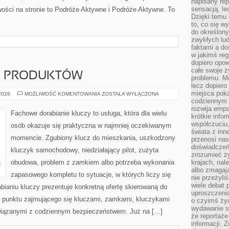
napisany rep
sensacją, l
wości na stronie to Podróże Aktywne i Podróże Aktywne. To
Dzięki temu 
to, co się w
do określony
zwykłych lu
faktami a d
w jakimś reg
dopiero opow
całe swoje 
JE PRODUKTÓW
problemu. M
lecz dopiero
miejsca poka
TESTY
 2026
MOŻLIWOŚĆ KOMENTOWANIA
ZOSTAŁA WYŁĄCZONA
I
codziennym 
RECENZJE
rozwija empa
PRODUKTÓW
Fachowe dorabianie kluczy to usługa, która dla wielu
krótkie info
współczuciu,
osób okazuje się praktyczna w najmniej oczekiwanym
świata z inn
momencie. Zgubiony klucz do mieszkania, uszkodzony
przenosi nas
doświadczeń
kluczyk samochodowy, niedziałający pilot, zużyta
zrozumieć ż
obudowa, problem z zamkiem albo potrzeba wykonania
krajach, nal
albo zmagaj
zapasowego kompletu to sytuacje, w których liczy się
nie przeżyli
wiele debat 
ianiu kluczy prezentuje konkretną ofertę skierowaną do
uproszczeni
 punktu zajmującego się kluczami, zamkami, kluczykami
o czyimś życ
wydawanie s
iązanymi z codziennym bezpieczeństwem. Już na […]
że reportaże
informacji. 