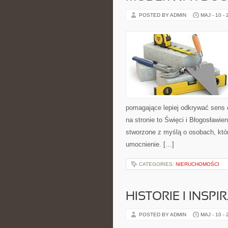
POSTED BY ADMIN
MAJ - 10 -
pomagające lepiej odkrywać sens
na stronie to Święci i Błogosławien
stworzone z myślą o osobach, któ
umocnienie. […]
CATEGORIES:
NIERUCHOMOŚCI
HISTORIE I INSPI
POSTED BY ADMIN
MAJ - 10 -