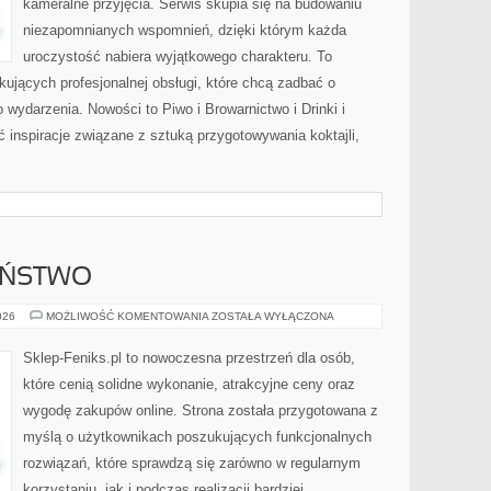
kameralne przyjęcia. Serwis skupia się na budowaniu
niezapomnianych wspomnień, dzięki którym każda
uroczystość nabiera wyjątkowego charakteru. To
ujących profesjonalnej obsługi, które chcą zadbać o
ydarzenia. Nowości to Piwo i Browarnictwo i Drinki i
ć inspiracje związane z sztuką przygotowywania koktajli,
EŃSTWO
CYBERBEZPIECZEŃSTWO
026
MOŻLIWOŚĆ KOMENTOWANIA
ZOSTAŁA WYŁĄCZONA
Sklep-Feniks.pl to nowoczesna przestrzeń dla osób,
które cenią solidne wykonanie, atrakcyjne ceny oraz
wygodę zakupów online. Strona została przygotowana z
myślą o użytkownikach poszukujących funkcjonalnych
rozwiązań, które sprawdzą się zarówno w regularnym
korzystaniu, jak i podczas realizacji bardziej