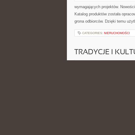
wymagających projektów. Nowości 
Katalog produktów została opraco
grona odbiorców. Dzięki temu użyt
CATEGORIES:
NIERUCHOMOŚCI
TRADYCJE I KULT
POSTED BY ADMIN
MAJ - 2 - 2
zbiór treści, lecz uporządkowana p
publikowanych materiałów. Nowości 
Madlennn […]