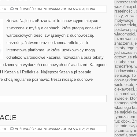
uproszczenie
wcześniej o
MODLITWA
 2026
MOŻLIWOŚĆ KOMENTOWANIA
ZOSTAŁA WYŁĄCZONA
rzetelności,
I
uczy, że war
DUCHOWOŚĆ
motywacje i 
Serwis NajlepszeKazania.pl to innowacyjne miejsce
odpowiedzią,
stworzone z myślą o osobach, które pragną odnaleźć
postawa przy
wiadomości, 
wartościowych treści związanych z duchowością,
rozmowach o
chrześcijaństwem oraz codzienną refleksją. To
znaczenia je
teksty tego r
internetowa platforma, w której użytkownicy mogą
jednocześnie
otrzymuje ni
odnaleźć wartościowe kazania, rozważania oraz teksty
estetyczne. 
 codziennych wydarzeń i duchowych doświadczeń. Kategorie
atmosferę, w
budowania na
i i Kazania i Refleksje. NajlepszeKazania.pl zostało
sensacji. To 
re chcą regularnie poznawać treści niosące duchowe
obowiązkiem,
wiele osób, 
ciekawości, 
nich coś wię
świecie, któ
samego siebi
własnego kra
że najciekaw
tymczasem n
RACJE
tuż obok. Zm
historie zwy
HISTORIE
 2026
MOŻLIWOŚĆ KOMENTOWANIA
ZOSTAŁA WYŁĄCZONA
przemiany ma
I
potrafią pow
INSPIRACJE