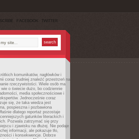
SCRIBE
FACEBOOK
TWITTER
rótkich komunikatów, nagłówków i
nii coraz trudniej znaleźć przestrzeń na
nanie rzeczywistości. Wiele osób ma
 wie o świecie dużo, bo codziennie
iadomości, media społecznościowe i
ekspertów. Jednocześnie coraz
zuje się, że taka wiedza jest
na, pospieszna i pozbawiona
łaśnie dlatego reportaż pozostaje
cenniejszych gatunków literackich i
ich. Pozwala zatrzymać się przy
iejscu i zjawisku na dłużej. Nie podaje
chej informacji, ale pokazuje tło,
eżności i konsekwencje. Dobrze