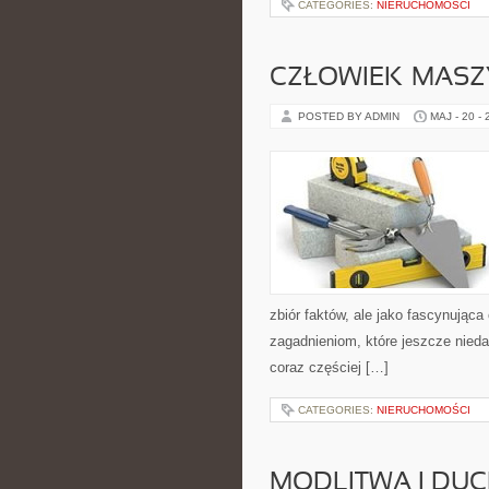
CATEGORIES:
NIERUCHOMOŚCI
CZŁOWIEK–MASZ
POSTED BY ADMIN
MAJ - 20 -
zbiór faktów, ale jako fascynując
zagadnieniom, które jeszcze niedaw
coraz częściej […]
CATEGORIES:
NIERUCHOMOŚCI
MODLITWA I D