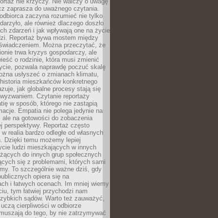
ortaż nie krzyczy. Nie walczy o uwagę
ecz zaprasza do uważnego czytania.
odbiorca zaczyna rozumieć nie tylko
ydarzyło, ale również dlaczego doszło
ch zdarzeń i jak wpływają one na życie
dzi. Reportaż bywa mostem między
oświadczeniem. Można przeczytać, że
ionie trwa kryzys gospodarczy, ale
ieść o rodzinie, która musi zmienić
życie, pozwala naprawdę poczuć skalę
ożna usłyszeć o zmianach klimatu,
 historia mieszkańców konkretnego
zuje, jak globalne procesy stają się
wyzwaniem. Czytanie reportaży
tię w sposób, którego nie zastąpią
rmacje. Empatia nie polega jedynie na
 ale na gotowości do zobaczenia
ej perspektywy. Reportaż często
 w realia bardzo odległe od własnych
. Dzięki temu możemy lepiej
ycie ludzi mieszkających w innych
eżących do innych grup społecznych
ących się z problemami, których sami
śmy. To szczególnie ważne dziś, gdy
publicznych opiera się na
ach i łatwych ocenach. Im mniej wiemy
iu, tym łatwiej przychodzi nam
zybkich sądów. Warto też zauważyć,
 uczą cierpliwości w odbiorze
Zmuszają do tego, by nie zatrzymywać