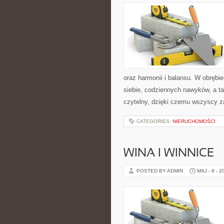
oraz harmonii i balansu. W obrębi
siebie, codziennych nawyków, a ta
czytelny, dzięki czemu wszyscy z
CATEGORIES:
NIERUCHOMOŚCI
WINA I WINNICE
POSTED BY ADMIN
MAJ - 8 - 2