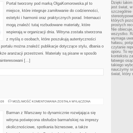
Dzięki takim
Portal tworzony pod marką OlgaKomorowska.pl to
jest świat, 
miejsce, które integruje zamiłowanie do codzienności,
szczególnie
stereotypowe
estetyki i harmonii oraz praktycznych porad. Internauci
których pozo
mogą znaleźć tutaj rozbudowane materiały, które
prostych rec
Nie obiecuje
wspierają w organizacji dnia. Witryna została stworzona
wszystko. R
wymaga uwag
z myślą o osobach, które poszukują autentyczności
hałasu, poś
e portalu można znaleźć publikacje dotyczące stylu, dbania o
czytanie rep
oporu. To wy
kże aranżacji przestrzeni. Materiały są pisane w sposób
kontekstu za
ainteresowani […]
łatwego osą
takiego wyb
nauczymy się
świat, który
WINA
026
MOŻLIWOŚĆ KOMENTOWANIA
ZOSTAŁA WYŁĄCZONA
I
WINNICE
Barman z Warszawy to dynamicznie rozwijająca się
witryna poświęcona obsłudze barmańskiej na imprezy
okolicznościowe, spotkania biznesowe, a także