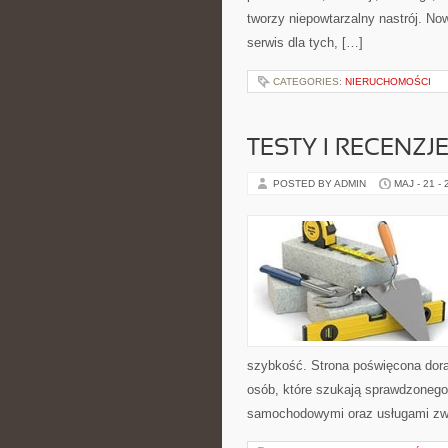
tworzy niepowtarzalny nastrój. No
serwis dla tych, […]
CATEGORIES:
NIERUCHOMOŚCI
TESTY I RECENZ
POSTED BY ADMIN
MAJ - 21 -
szybkość. Strona poświęcona dorab
osób, które szukają sprawdzonego
samochodowymi oraz usługami zw