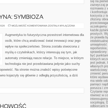
się na pierw
zazwyczaj pr
rozmawia z 
i konfrontuj
korzysta z t
YNA: SYMBIOZA
złożony obra
przeciwwaga 
CZŁOWIEK–
 2026
MOŻLIWOŚĆ KOMENTOWANIA
ZOSTAŁA WYŁĄCZONA
oczekujemy 
MASZYNA:
każde pytani
SYMBIOZA
prostych. W
Augmentyka to futurystyczna przestrzeń internetowa dla
że prawda b
osób, które chcą analizować świat innowacji oraz jego
intelektualn
umiejętność 
wpływ na społeczeństwo. Strona została stworzona z
reporterskie
sprawdzony
myślą o czytelnikach, którzy interesują się tym, jak
być punktam
automaty zmieniają nasze relacje. To miejsce, w którym
których wcze
jest jednak,
technologia nie jest przedstawiana jedynie jako suchy
własnych pr
a opowieść. Na stronie można znaleźć wpisy poświęcone
wartościowy 
zmienić pers
no kojarzyły się głównie z odległą przyszłością, a dziś
które wydawa
ma wiele odc
pamięci najdł
porusza i zm
Czytanie re
również w co
interesujemy
socjologią. 
UCHOWOŚĆ
odbiorcami t