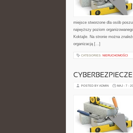
miejsce stworzone dla osób poszuk
najwyższy poziom organizowanego w
Koktajle. Na stronie można znaleź
organizacją […]
CATEGORIES:
NIERUCHOMOŚCI
CYBERBEZPIECZ
POSTED BY ADMIN
MAJ - 7 - 2