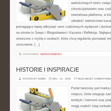
wartościowych treści zwią
chrześcijaństwem oraz codz
internetowa platforma, w k
odnaleźć wartościowe kazan
pomagające lepiej odkrywać sens codziennych wydarzeń i ducho
na stronie to Święci i Błogosławieni i Kazania i Refleksje. Najlep
stworzone z myślą o osobach, które chcą regularnie poznawać tr
umocnienie. […]
CATEGORIES:
NIERUCHOMOŚCI
HISTORIE I INSPIRACJE
POSTED BY ADMIN
MAJ - 10 - 2026
MOŻLIWOŚĆ KOMENTOWA
Portal tworzony pod marką
miejsce, które integruje za
estetyki i harmonii oraz pr
mogą znaleźć tutaj rozbudo