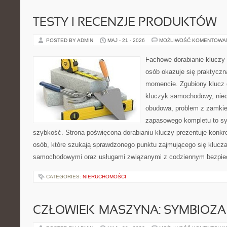
TESTY I RECENZJE PRODUKTÓW
POSTED BY ADMIN
MAJ - 21 - 2026
MOŻLIWOŚĆ KOMENTOWA
Fachowe dorabianie kluczy t
osób okazuje się praktycz
momencie. Zgubiony klucz 
kluczyk samochodowy, niedz
obudowa, problem z zamkie
zapasowego kompletu to syt
szybkość. Strona poświęcona dorabianiu kluczy prezentuje konkre
osób, które szukają sprawdzonego punktu zajmującego się klucz
samochodowymi oraz usługami związanymi z codziennym bezpie
CATEGORIES:
NIERUCHOMOŚCI
CZŁOWIEK–MASZYNA: SYMBIOZA