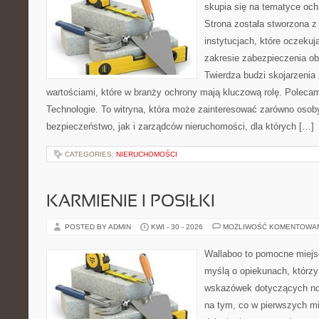
skupia się na tematyce och
Strona została stworzona z
instytucjach, które oczeku
zakresie zabezpieczenia o
Twierdza budzi skojarzenia z
wartościami, które w branży ochrony mają kluczową rolę. Polec
Technologie. To witryna, która może zainteresować zarówno osob
bezpieczeństwo, jak i zarządców nieruchomości, dla których […]
CATEGORIES:
NIERUCHOMOŚCI
KARMIENIE I POSIŁKI
POSTED BY ADMIN
KWI - 30 - 2026
MOŻLIWOŚĆ KOMENTOWA
Wallaboo to pomocne miejs
myślą o opiekunach, którz
wskazówek dotyczących now
na tym, co w pierwszych mi