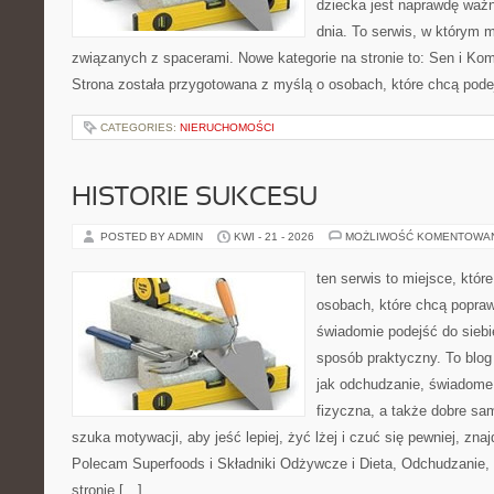
dziecka jest naprawdę ważn
dnia. To serwis, w którym 
związanych z spacerami. Nowe kategorie na stronie to: Sen i Kom
Strona została przygotowana z myślą o osobach, które chcą po
CATEGORIES:
NIERUCHOMOŚCI
HISTORIE SUKCESU
POSTED BY ADMIN
KWI - 21 - 2026
MOŻLIWOŚĆ KOMENTOWA
ten serwis to miejsce, któr
osobach, które chcą popra
świadomie podejść do siebi
sposób praktyczny. To blo
jak odchudzanie, świadome
fizyczna, a także dobre sa
szuka motywacji, aby jeść lepiej, żyć lżej i czuć się pewniej, znaj
Polecam Superfoods i Składniki Odżywcze i Dieta, Odchudzanie,
stronie […]