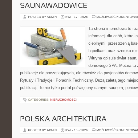
SAUNAWADOWICE
POSTED BY ADMIN
KWI - 17 - 2026
MOŻLIWOŚĆ KOMENTOWA
Ta strona internetowa to 
informacji dla osób, które i
cieplnymi, przestrzenią ba
bąbelkami oraz szeroko ro
Witryna opisuje świat saun,
domowego SPA. Można tu zn
publikacje dla początkujących, ale również dla pasjonatów domo
Rytuały i Tradycje i Poradnik Techniczny. Dużą zaletą tego miej
publikacji. To nie tylko portal poświęcony samym saunom, ponie
CATEGORIES:
NIERUCHOMOŚCI
POLSKA ARCHITEKTURA
POSTED BY ADMIN
KWI - 15 - 2026
MOŻLIWOŚĆ KOMENTOWA