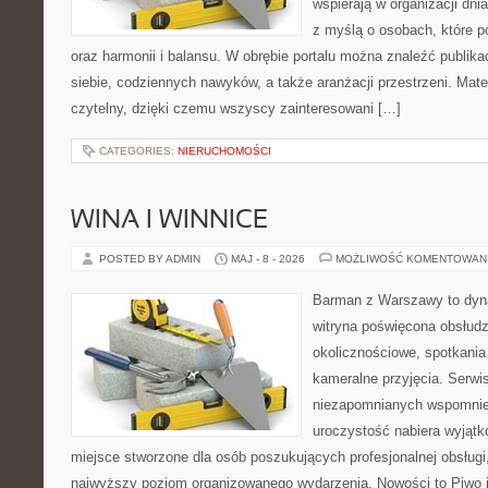
wspierają w organizacji dni
z myślą o osobach, które p
oraz harmonii i balansu. W obrębie portalu można znaleźć publika
siebie, codziennych nawyków, a także aranżacji przestrzeni. Mate
czytelny, dzięki czemu wszyscy zainteresowani […]
CATEGORIES:
NIERUCHOMOŚCI
WINA I WINNICE
POSTED BY ADMIN
MAJ - 8 - 2026
MOŻLIWOŚĆ KOMENTOWAN
Barman z Warszawy to dyna
witryna poświęcona obsłud
okolicznościowe, spotkania
kameralne przyjęcia. Serwi
niezapomnianych wspomnień
uroczystość nabiera wyjątk
miejsce stworzone dla osób poszukujących profesjonalnej obsługi
najwyższy poziom organizowanego wydarzenia. Nowości to Piwo i B