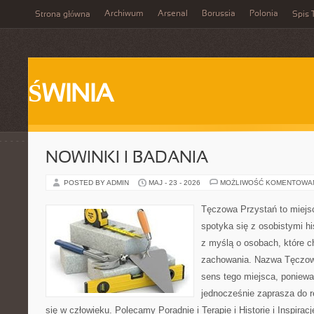
Archiwum
Arsenal
Borussia
Polonia
Strona główna
Spis 
ŚWINIA
NOWINKI I BADANIA
POSTED BY ADMIN
MAJ - 23 - 2026
MOŻLIWOŚĆ KOMENTOWA
Tęczowa Przystań to miejs
spotyka się z osobistymi hi
z myślą o osobach, które 
zachowania. Nazwa Tęczow
sens tego miejsca, poniewa
jednocześnie zaprasza do re
się w człowieku. Polecamy Poradnie i Terapie i Historie i Inspirac