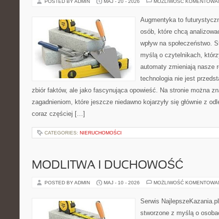
POSTED BY ADMIN
MAJ - 20 - 2026
MOŻLIWOŚĆ KOMENTOWA
Augmentyka to futurystyczn
osób, które chcą analizować
wpływ na społeczeństwo. St
myślą o czytelnikach, którzy
automaty zmieniają nasze r
technologia nie jest przeds
zbiór faktów, ale jako fascynująca opowieść. Na stronie można z
zagadnieniom, które jeszcze niedawno kojarzyły się głównie z odle
coraz częściej […]
CATEGORIES:
NIERUCHOMOŚCI
MODLITWA I DUCHOWOŚĆ
POSTED BY ADMIN
MAJ - 10 - 2026
MOŻLIWOŚĆ KOMENTOWA
Serwis NajlepszeKazania.pl
stworzone z myślą o osobac