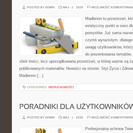
POSTED BY ADMIN
MAJ - 2 - 2026
MOŻLIWOŚĆ KOMENTOWAN
Madlennn to przestrzeń, kt
estetyczny punkt w sieci d
pomysłów. Już sama nazwa 
czymś wyrazistym, dlatego
uwagę użytkowników, którzy
do prezentowania tematów. 
zbiór treści, lecz uporządkowana przestrzeń, w której ważne są za
publikowanych materiałów. Nowości na stronie: Styl Życia i Zdrowi
Madlennn […]
CATEGORIES:
NIERUCHOMOŚCI
PORADNIKI DLA UŻYTKOWNIKÓ
POSTED BY ADMIN
MAJ - 1 - 2026
MOŻLIWOŚĆ KOMENTOWAN
Profesjonalna ochrona Twier