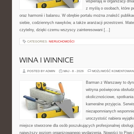
wspierają w organizacji dni
z myślą o osobach, które p
oraz harmonii i balansu. W obrębie portalu można znaleźć publika
siebie, codziennych nawyków, a także aranżacji przestrzeni. Mate
czytelny, dzięki czemu wszyscy zainteresowani […]
CATEGORIES:
NIERUCHOMOŚCI
WINA I WINNICE
POSTED BY ADMIN
MAJ - 8 - 2026
MOŻLIWOŚĆ KOMENTOWAN
Barman z Warszawy to dyna
witryna poświęcona obsłud
okolicznościowe, spotkania
kameralne przyjęcia. Serwi
niezapomnianych wspomnień
uroczystość nabiera wyjątk
miejsce stworzone dla osób poszukujących profesjonalnej obsługi
najwyższy poziom organizowanego wydarzenia. Nowości to Piwo i B