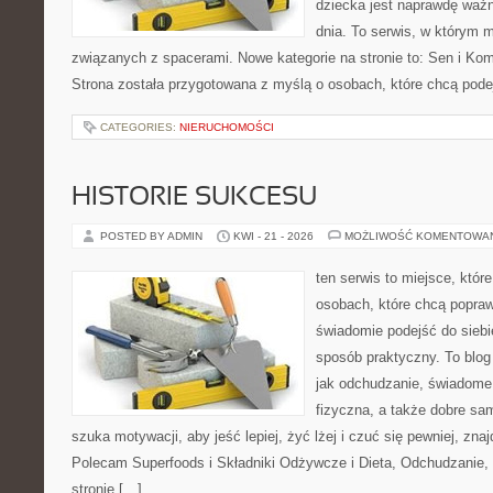
dziecka jest naprawdę ważn
dnia. To serwis, w którym 
związanych z spacerami. Nowe kategorie na stronie to: Sen i Kom
Strona została przygotowana z myślą o osobach, które chcą po
CATEGORIES:
NIERUCHOMOŚCI
HISTORIE SUKCESU
POSTED BY ADMIN
KWI - 21 - 2026
MOŻLIWOŚĆ KOMENTOWA
ten serwis to miejsce, któr
osobach, które chcą popra
świadomie podejść do siebi
sposób praktyczny. To blo
jak odchudzanie, świadome
fizyczna, a także dobre sa
szuka motywacji, aby jeść lepiej, żyć lżej i czuć się pewniej, znaj
Polecam Superfoods i Składniki Odżywcze i Dieta, Odchudzanie,
stronie […]