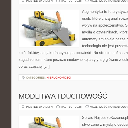
POSTED BY ADMIN
MAJ - 20 - 2026
MOŻLIWOŚĆ KOMENTOWA
Augmentyka to futurystyczn
osób, które chcą analizować
wpływ na społeczeństwo. St
myślą o czytelnikach, którzy
automaty zmieniają nasze r
technologia nie jest przeds
zbiór faktów, ale jako fascynująca opowieść. Na stronie można z
zagadnieniom, które jeszcze niedawno kojarzyły się głównie z odle
coraz częściej […]
CATEGORIES:
NIERUCHOMOŚCI
MODLITWA I DUCHOWOŚĆ
POSTED BY ADMIN
MAJ - 10 - 2026
MOŻLIWOŚĆ KOMENTOWA
Serwis NajlepszeKazania.pl
stworzone z myślą o osobac