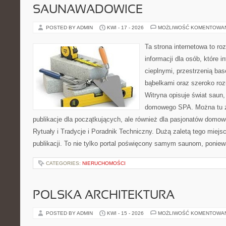
SAUNAWADOWICE
POSTED BY ADMIN
KWI - 17 - 2026
MOŻLIWOŚĆ KOMENTOWA
Ta strona internetowa to 
informacji dla osób, które i
cieplnymi, przestrzenią ba
bąbelkami oraz szeroko ro
Witryna opisuje świat saun,
domowego SPA. Można tu zn
publikacje dla początkujących, ale również dla pasjonatów domo
Rytuały i Tradycje i Poradnik Techniczny. Dużą zaletą tego miej
publikacji. To nie tylko portal poświęcony samym saunom, ponie
CATEGORIES:
NIERUCHOMOŚCI
POLSKA ARCHITEKTURA
POSTED BY ADMIN
KWI - 15 - 2026
MOŻLIWOŚĆ KOMENTOWA