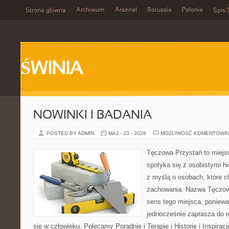
Archiwum
Arsenal
Borussia
Polonia
Strona główna
Spis 
ŚWINIA
NOWINKI I BADANIA
POSTED BY ADMIN
MAJ - 23 - 2026
MOŻLIWOŚĆ KOMENTOWA
Tęczowa Przystań to miejs
spotyka się z osobistymi hi
z myślą o osobach, które 
zachowania. Nazwa Tęczow
sens tego miejsca, poniewa
jednocześnie zaprasza do re
się w człowieku. Polecamy Poradnie i Terapie i Historie i Inspirac