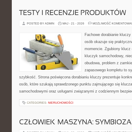
TESTY I RECENZJE PRODUKTÓW
POSTED BY ADMIN
MAJ - 21 - 2026
MOŻLIWOŚĆ KOMENTOWA
Fachowe dorabianie kluczy t
osób okazuje się praktycz
momencie. Zgubiony klucz 
kluczyk samochodowy, niedz
obudowa, problem z zamkie
zapasowego kompletu to syt
szybkość. Strona poświęcona dorabianiu kluczy prezentuje konkre
osób, które szukają sprawdzonego punktu zajmującego się klucz
samochodowymi oraz usługami związanymi z codziennym bezpie
CATEGORIES:
NIERUCHOMOŚCI
CZŁOWIEK–MASZYNA: SYMBIOZA