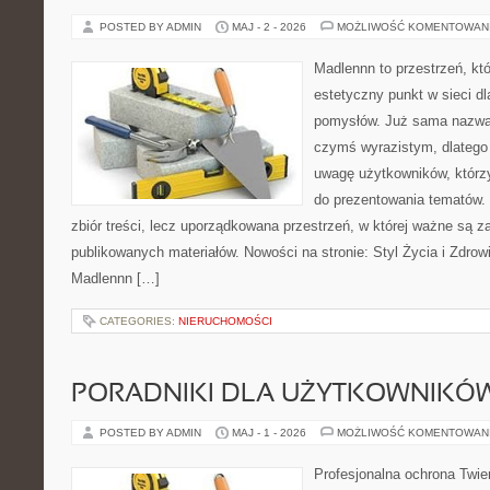
POSTED BY ADMIN
MAJ - 2 - 2026
MOŻLIWOŚĆ KOMENTOWAN
Madlennn to przestrzeń, kt
estetyczny punkt w sieci d
pomysłów. Już sama nazwa 
czymś wyrazistym, dlatego
uwagę użytkowników, którzy
do prezentowania tematów. 
zbiór treści, lecz uporządkowana przestrzeń, w której ważne są za
publikowanych materiałów. Nowości na stronie: Styl Życia i Zdrowi
Madlennn […]
CATEGORIES:
NIERUCHOMOŚCI
PORADNIKI DLA UŻYTKOWNIKÓ
POSTED BY ADMIN
MAJ - 1 - 2026
MOŻLIWOŚĆ KOMENTOWAN
Profesjonalna ochrona Twier