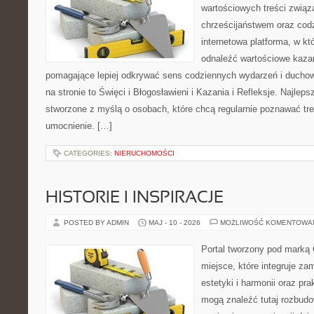
wartościowych treści zwią
chrześcijaństwem oraz codz
internetowa platforma, w k
odnaleźć wartościowe kazan
pomagające lepiej odkrywać sens codziennych wydarzeń i ducho
na stronie to Święci i Błogosławieni i Kazania i Refleksje. Najlep
stworzone z myślą o osobach, które chcą regularnie poznawać tr
umocnienie. […]
CATEGORIES:
NIERUCHOMOŚCI
HISTORIE I INSPIRACJE
POSTED BY ADMIN
MAJ - 10 - 2026
MOŻLIWOŚĆ KOMENTOWA
Portal tworzony pod marką
miejsce, które integruje za
estetyki i harmonii oraz pr
mogą znaleźć tutaj rozbudo