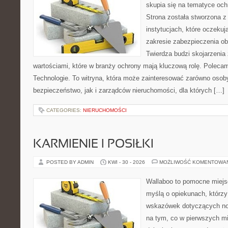
skupia się na tematyce och
Strona została stworzona z
instytucjach, które oczeku
zakresie zabezpieczenia o
Twierdza budzi skojarzenia z
wartościami, które w branży ochrony mają kluczową rolę. Polec
Technologie. To witryna, która może zainteresować zarówno osob
bezpieczeństwo, jak i zarządców nieruchomości, dla których […]
CATEGORIES:
NIERUCHOMOŚCI
KARMIENIE I POSIŁKI
POSTED BY ADMIN
KWI - 30 - 2026
MOŻLIWOŚĆ KOMENTOWA
Wallaboo to pomocne miejs
myślą o opiekunach, którz
wskazówek dotyczących now
na tym, co w pierwszych mi