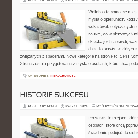
POSTED BY ADMIN
KWI - 30 - 2026
MOŻLIWOŚĆ KOMENTOWA
Wallaboo to pomocne miejs
myślą o opiekunach, którz
wskazówek dotyczących now
na tym, co w pierwszych mi
dziecka jest naprawdę ważn
dnia. To serwis, w którym 
związanych z spacerami. Nowe kategorie na stronie to: Sen i Kom
Strona została przygotowana z myślą o osobach, które chcą po
CATEGORIES:
NIERUCHOMOŚCI
HISTORIE SUKCESU
POSTED BY ADMIN
KWI - 21 - 2026
MOŻLIWOŚĆ KOMENTOWA
ten serwis to miejsce, któr
osobach, które chcą popra
świadomie podejść do siebi