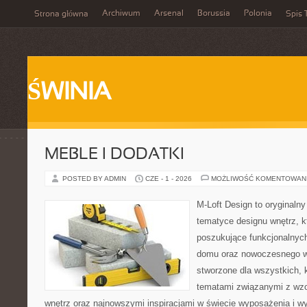
Archiwum
Arsenal
Borussia
Polonia
Strona główna
Spis 
ŚWINIA
MEBLE I DODATKI
POSTED BY ADMIN
CZE - 1 - 2026
MOŻLIWOŚĆ KOMENTOWAN
M-Loft Design to oryginaln
tematyce designu wnętrz, kt
poszukujące funkcjonalnyc
domu oraz nowoczesnego w
stworzone dla wszystkich, k
tematami związanymi z wz
wnętrz oraz najnowszymi inspiracjami w świecie wyposażenia i w