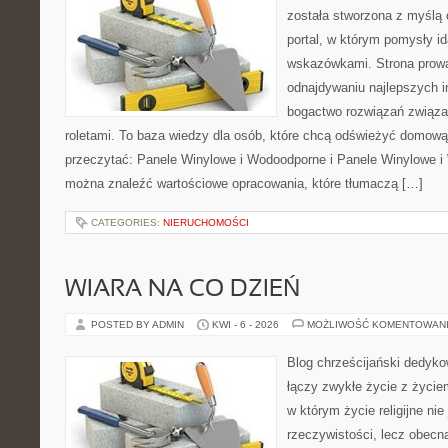
została stworzona z myślą 
portal, w którym pomysły i
wskazówkami. Strona prowa
odnajdywaniu najlepszych in
bogactwo rozwiązań związa
roletami. To baza wiedzy dla osób, które chcą odświeżyć domową
przeczytać: Panele Winylowe i Wodoodporne i Panele Winylowe i
można znaleźć wartościowe opracowania, które tłumaczą […]
CATEGORIES:
NIERUCHOMOŚCI
WIARA NA CO DZIEŃ
POSTED BY ADMIN
KWI - 6 - 2026
MOŻLIWOŚĆ KOMENTOWAN
Blog chrześcijański dedyko
łączy zwykłe życie z życi
w którym życie religijne ni
rzeczywistości, lecz obecn