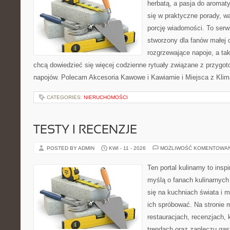
herbatą, a pasja do aroma
się w praktyczne porady, wa
porcję wiadomości. To serw
stworzony dla fanów małej 
rozgrzewające napoje, a tak
chcą dowiedzieć się więcej codzienne rytuały związane z przygo
napojów. Polecam Akcesoria Kawowe i Kawiarnie i Miejsca z Klim
CATEGORIES:
NIERUCHOMOŚCI
TESTY I RECENZJE
POSTED BY ADMIN
KWI - 11 - 2026
MOŻLIWOŚĆ KOMENTOWA
Ten portal kulinarny to ins
myślą o fanach kulinarnych 
się na kuchniach świata i 
ich spróbować. Na stronie 
restauracjach, recenzjach, 
trendach oraz zapleczu gas