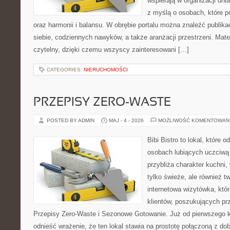
wspierają w organizacji dni
z myślą o osobach, które p
oraz harmonii i balansu. W obrębie portalu można znaleźć publika
siebie, codziennych nawyków, a także aranżacji przestrzeni. Mate
czytelny, dzięki czemu wszyscy zainteresowani […]
CATEGORIES:
NIERUCHOMOŚCI
PRZEPISY ZERO-WASTE
POSTED BY ADMIN
MAJ - 4 - 2026
MOŻLIWOŚĆ KOMENTOWAN
Bibi Bistro to lokal, które 
osobach lubiących uczciwą 
przybliża charakter kuchni,
tylko świeże, ale również 
internetowa wizytówka, któ
klientów, poszukujących pr
Przepisy Zero-Waste i Sezonowe Gotowanie. Już od pierwszego 
odnieść wrażenie, że ten lokal stawia na prostotę połączoną z do