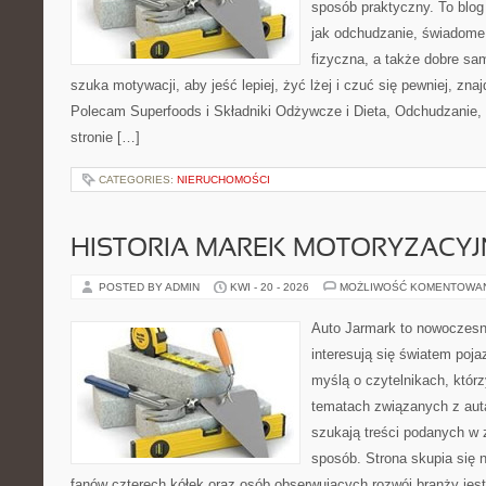
sposób praktyczny. To blo
jak odchudzanie, świadome
fizyczna, a także dobre sa
szuka motywacji, aby jeść lepiej, żyć lżej i czuć się pewniej, znaj
Polecam Superfoods i Składniki Odżywcze i Dieta, Odchudzanie,
stronie […]
CATEGORIES:
NIERUCHOMOŚCI
HISTORIA MAREK MOTORYZACY
POSTED BY ADMIN
KWI - 20 - 2026
MOŻLIWOŚĆ KOMENTOWA
Auto Jarmark to nowoczesna
interesują się światem poj
myślą o czytelnikach, któr
tematach związanych z aut
szukają treści podanych w 
sposób. Strona skupia się 
fanów czterech kółek oraz osób obserwujących rozwój branży jes