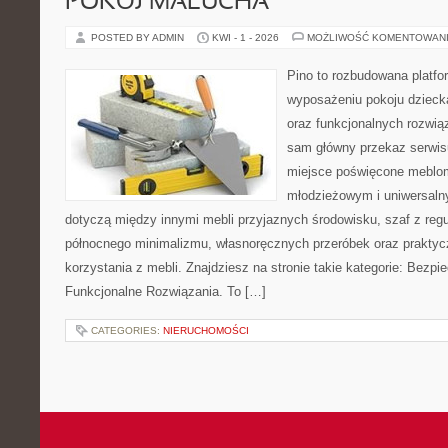
POKÓJ MALUCHA
POSTED BY ADMIN
KWI - 1 - 2026
MOŻLIWOŚĆ KOMENTOWAN
Pino to rozbudowana platfor
wyposażeniu pokoju dziecka
oraz funkcjonalnych rozwią
sam główny przekaz serwisu
miejsce poświęcone meblo
młodzieżowym i uniwersaln
dotyczą między innymi mebli przyjaznych środowisku, szaf z reg
północnego minimalizmu, własnoręcznych przeróbek oraz prakty
korzystania z mebli. Znajdziesz na stronie takie kategorie: Bezp
Funkcjonalne Rozwiązania. To […]
CATEGORIES:
NIERUCHOMOŚCI