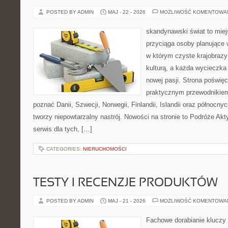
POSTED BY ADMIN
MAJ - 22 - 2026
MOŻLIWOŚĆ KOMENTOWA
skandynawski świat to miej
przyciąga osoby planujące 
w którym czyste krajobrazy
kulturą, a każda wycieczka
nowej pasji. Strona poświęc
praktycznym przewodnikiem 
poznać Danii, Szwecji, Norwegii, Finlandii, Islandii oraz północny
tworzy niepowtarzalny nastrój. Nowości na stronie to Podróże Ak
serwis dla tych, […]
CATEGORIES:
NIERUCHOMOŚCI
TESTY I RECENZJE PRODUKTÓW
POSTED BY ADMIN
MAJ - 21 - 2026
MOŻLIWOŚĆ KOMENTOWA
Fachowe dorabianie kluczy t