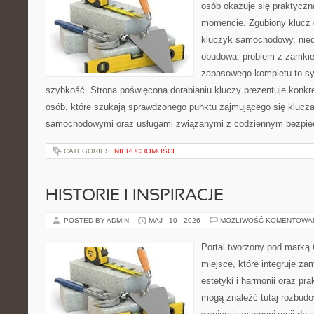
osób okazuje się praktycz
momencie. Zgubiony klucz 
kluczyk samochodowy, niedz
obudowa, problem z zamkie
zapasowego kompletu to syt
szybkość. Strona poświęcona dorabianiu kluczy prezentuje konkre
osób, które szukają sprawdzonego punktu zajmującego się klucz
samochodowymi oraz usługami związanymi z codziennym bezpie
CATEGORIES:
NIERUCHOMOŚCI
HISTORIE I INSPIRACJE
POSTED BY ADMIN
MAJ - 10 - 2026
MOŻLIWOŚĆ KOMENTOWA
Portal tworzony pod marką
miejsce, które integruje za
estetyki i harmonii oraz pr
mogą znaleźć tutaj rozbudo