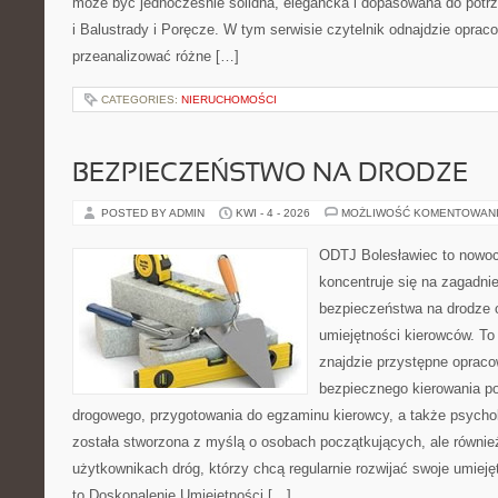
może być jednocześnie solidna, elegancka i dopasowana do potr
i Balustrady i Poręcze. W tym serwisie czytelnik odnajdzie opraco
przeanalizować różne […]
CATEGORIES:
NIERUCHOMOŚCI
BEZPIECZEŃSTWO NA DRODZE
POSTED BY ADMIN
KWI - 4 - 2026
MOŻLIWOŚĆ KOMENTOWAN
ODTJ Bolesławiec to nowoc
koncentruje się na zagadni
bezpieczeństwa na drodze 
umiejętności kierowców. To 
znajdzie przystępne opraco
bezpiecznego kierowania p
drogowego, przygotowania do egzaminu kierowcy, a także psychol
została stworzona z myślą o osobach początkujących, ale równie
użytkownikach dróg, którzy chcą regularnie rozwijać swoje umiejęt
to Doskonalenie Umiejętności […]