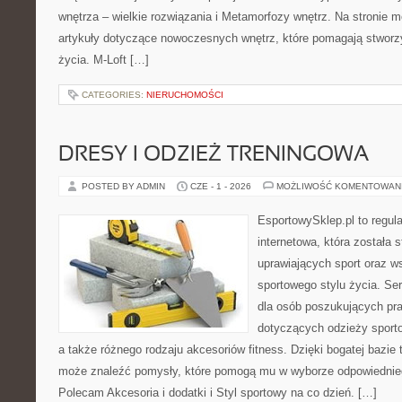
wnętrza – wielkie rozwiązania i Metamorfozy wnętrz. Na stronie
artykuły dotyczące nowoczesnych wnętrz, które pomagają stworz
życia. M-Loft […]
CATEGORIES:
NIERUCHOMOŚCI
DRESY I ODZIEŻ TRENINGOWA
POSTED BY ADMIN
CZE - 1 - 2026
MOŻLIWOŚĆ KOMENTOWAN
EsportowySklep.pl to regula
internetowa, która została
uprawiających sport oraz w
sportowego stylu życia. Se
dla osób poszukujących p
dotyczących odzieży sporto
a także różnego rodzaju akcesoriów fitness. Dzięki bogatej bazie
może znaleźć pomysły, które pomogą mu w wyborze odpowiednie
Polecam Akcesoria i dodatki i Styl sportowy na co dzień. […]