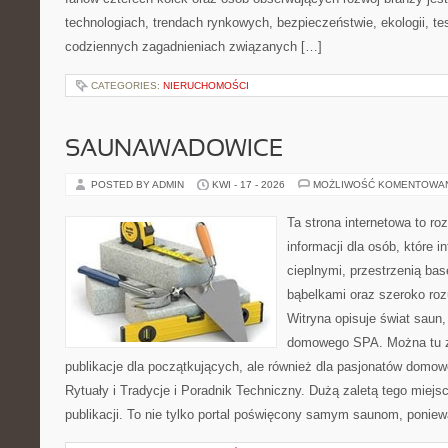
technologiach, trendach rynkowych, bezpieczeństwie, ekologii, t
codziennych zagadnieniach związanych […]
CATEGORIES:
NIERUCHOMOŚCI
SAUNAWADOWICE
POSTED BY ADMIN
KWI - 17 - 2026
MOŻLIWOŚĆ KOMENTOWA
Ta strona internetowa to 
informacji dla osób, które i
cieplnymi, przestrzenią ba
bąbelkami oraz szeroko ro
Witryna opisuje świat saun,
domowego SPA. Można tu zn
publikacje dla początkujących, ale również dla pasjonatów domo
Rytuały i Tradycje i Poradnik Techniczny. Dużą zaletą tego miej
publikacji. To nie tylko portal poświęcony samym saunom, ponie