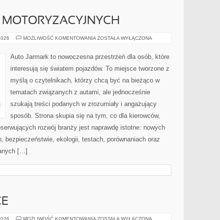
K MOTORYZACYJNYCH
HISTORIA
2026
MOŻLIWOŚĆ KOMENTOWANIA
ZOSTAŁA WYŁĄCZONA
MAREK
MOTORYZACYJNYCH
Auto Jarmark to nowoczesna przestrzeń dla osób, które
interesują się światem pojazdów. To miejsce tworzone z
myślą o czytelnikach, którzy chcą być na bieżąco w
tematach związanych z autami, ale jednocześnie
szukają treści podanych w zrozumiały i angażujący
sposób. Strona skupia się na tym, co dla kierowców,
bserwujących rozwój branży jest naprawdę istotne: nowych
, bezpieczeństwie, ekologii, testach, porównaniach oraz
anych […]
CE
SAUNAWADOWICE
2026
MOŻLIWOŚĆ KOMENTOWANIA
ZOSTAŁA WYŁĄCZONA