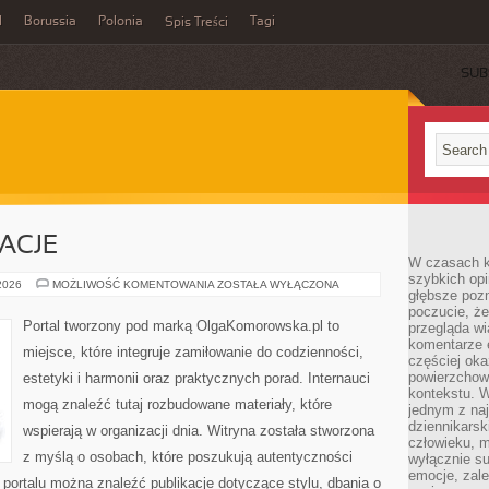
l
Borussia
Polonia
Tagi
Spis Treści
SUB
RACJE
W czasach k
szybkich opi
HISTORIE
 2026
MOŻLIWOŚĆ KOMENTOWANIA
ZOSTAŁA WYŁĄCZONA
głębsze poz
I
INSPIRACJE
poczucie, że
Portal tworzony pod marką OlgaKomorowska.pl to
przegląda w
komentarze 
miejsce, które integruje zamiłowanie do codzienności,
częściej oka
powierzchow
estetyki i harmonii oraz praktycznych porad. Internauci
kontekstu. W
mogą znaleźć tutaj rozbudowane materiały, które
jednym z naj
dziennikarsk
wspierają w organizacji dnia. Witryna została stworzona
człowieku, m
z myślą o osobach, które poszukują autentyczności
wyłącznie su
emocje, zal
e portalu można znaleźć publikacje dotyczące stylu, dbania o