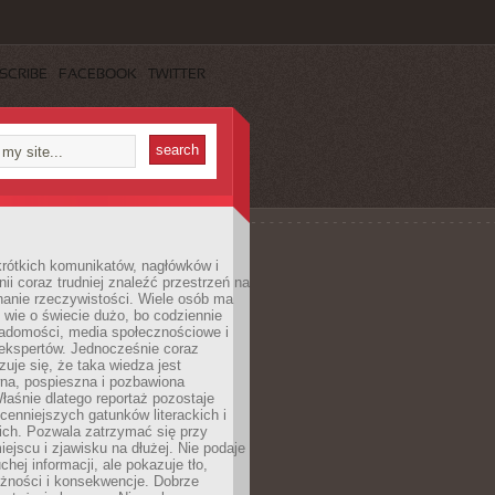
SCRIBE
FACEBOOK
TWITTER
rótkich komunikatów, nagłówków i
nii coraz trudniej znaleźć przestrzeń na
nanie rzeczywistości. Wiele osób ma
 wie o świecie dużo, bo codziennie
iadomości, media społecznościowe i
ekspertów. Jednocześnie coraz
zuje się, że taka wiedza jest
na, pospieszna i pozbawiona
łaśnie dlatego reportaż pozostaje
cenniejszych gatunków literackich i
ich. Pozwala zatrzymać się przy
iejscu i zjawisku na dłużej. Nie podaje
chej informacji, ale pokazuje tło,
eżności i konsekwencje. Dobrze