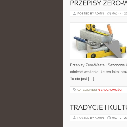
PRZEPISY ZERO-
POSTED BY ADMIN
MAJ - 4 - 2
Przepisy Zero-Waste i Sezonowe 
odnieść wrażenie, że ten lokal st
To nie jest […]
CATEGORIES:
NIERUCHOMOŚCI
TRADYCJE I KULT
POSTED BY ADMIN
MAJ - 2 - 2