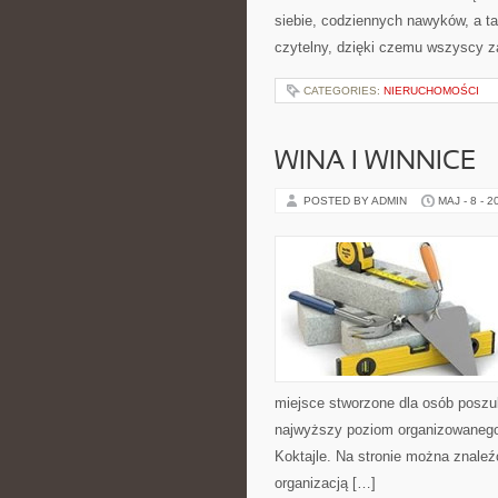
siebie, codziennych nawyków, a ta
czytelny, dzięki czemu wszyscy z
CATEGORIES:
NIERUCHOMOŚCI
WINA I WINNICE
POSTED BY ADMIN
MAJ - 8 - 2
miejsce stworzone dla osób poszuk
najwyższy poziom organizowanego w
Koktajle. Na stronie można znaleź
organizacją […]