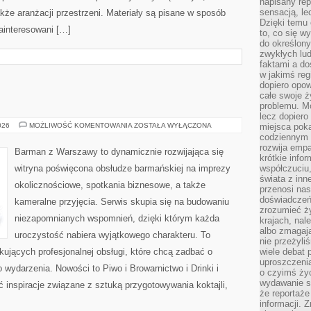
napisany rep
sensacją, l
kże aranżacji przestrzeni. Materiały są pisane w sposób
Dzięki temu 
ainteresowani […]
to, co się w
do określony
zwykłych lu
faktami a d
w jakimś reg
dopiero opow
całe swoje 
problemu. M
lecz dopiero
WINA
026
MOŻLIWOŚĆ KOMENTOWANIA
ZOSTAŁA WYŁĄCZONA
miejsca poka
I
codziennym 
WINNICE
rozwija empa
Barman z Warszawy to dynamicznie rozwijająca się
krótkie info
witryna poświęcona obsłudze barmańskiej na imprezy
współczuciu,
świata z inn
okolicznościowe, spotkania biznesowe, a także
przenosi nas
doświadczeń
kameralne przyjęcia. Serwis skupia się na budowaniu
zrozumieć ż
niezapomnianych wspomnień, dzięki którym każda
krajach, nal
albo zmagaj
uroczystość nabiera wyjątkowego charakteru. To
nie przeżyli
ujących profesjonalnej obsługi, które chcą zadbać o
wiele debat 
uproszczeni
ydarzenia. Nowości to Piwo i Browarnictwo i Drinki i
o czyimś życ
wydawanie s
ć inspiracje związane z sztuką przygotowywania koktajli,
że reportaże
informacji. 