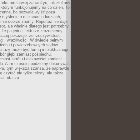
 tekstom łatwiej zauważyć, jak złożony
w którym funkcjonujemy na co dzień. To
 cenne, bo pozwala wyjść poza
 myślenie o miejscach i ludziach,
rnie dobrze znamy. Reportaż nie daje
ept, ale właśnie dlatego jest potrzebny.
, że po jednej lekturze zrozumiemy
aczej pokazuje, że rzeczywistość
i i wrażliwości. W świecie pełnym
piechu i powierzchownych sądów
ortaży może być formą intelektualnego
bór głębi zamiast pośpiechu,
miast skrótu i ciekawości zamiast
du. A im częściej będziemy dokonywać
oru, tym większa szansa, że naprawdę
 czytać nie tylko teksty, ale także
 nas otacza.