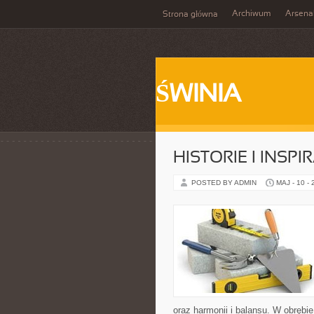
Archiwum
Arsena
Strona główna
ŚWINIA
HISTORIE I INSPI
POSTED BY ADMIN
MAJ - 10 -
oraz harmonii i balansu. W obrębi