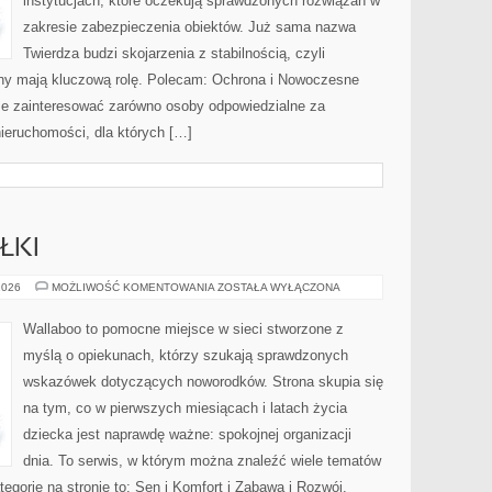
instytucjach, które oczekują sprawdzonych rozwiązań w
zakresie zabezpieczenia obiektów. Już sama nazwa
Twierdza budzi skojarzenia z stabilnością, czyli
ony mają kluczową rolę. Polecam: Ochrona i Nowoczesne
oże zainteresować zarówno osoby odpowiedzialne za
ieruchomości, dla których […]
ŁKI
KARMIENIE
2026
MOŻLIWOŚĆ KOMENTOWANIA
ZOSTAŁA WYŁĄCZONA
I
POSIŁKI
Wallaboo to pomocne miejsce w sieci stworzone z
myślą o opiekunach, którzy szukają sprawdzonych
wskazówek dotyczących noworodków. Strona skupia się
na tym, co w pierwszych miesiącach i latach życia
dziecka jest naprawdę ważne: spokojnej organizacji
dnia. To serwis, w którym można znaleźć wiele tematów
gorie na stronie to: Sen i Komfort i Zabawa i Rozwój.