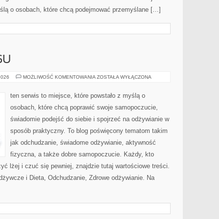
yślą o osobach, które chcą podejmować przemyślane […]
SU
HISTORIE
2026
MOŻLIWOŚĆ KOMENTOWANIA
ZOSTAŁA WYŁĄCZONA
SUKCESU
ten serwis to miejsce, które powstało z myślą o
osobach, które chcą poprawić swoje samopoczucie,
świadomie podejść do siebie i spojrzeć na odżywianie w
sposób praktyczny. To blog poświęcony tematom takim
jak odchudzanie, świadome odżywianie, aktywność
fizyczna, a także dobre samopoczucie. Każdy, kto
yć lżej i czuć się pewniej, znajdzie tutaj wartościowe treści.
dżywcze i Dieta, Odchudzanie, Zdrowe odżywianie. Na