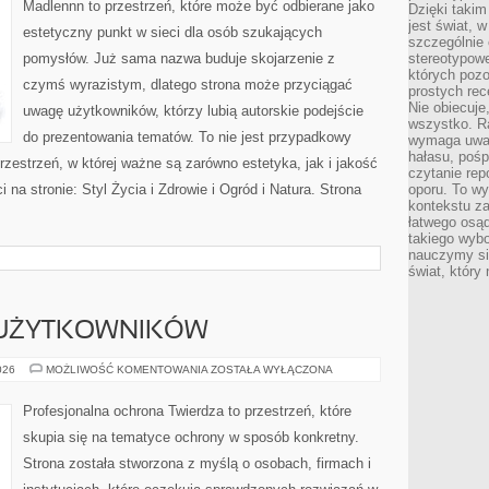
Madlennn to przestrzeń, które może być odbierane jako
Dzięki takim
jest świat, 
estetyczny punkt w sieci dla osób szukających
szczególnie
pomysłów. Już sama nazwa buduje skojarzenie z
stereotypowe
których pozo
czymś wyrazistym, dlatego strona może przyciągać
prostych rec
Nie obiecuje
uwagę użytkowników, którzy lubią autorskie podejście
wszystko. R
do prezentowania tematów. To nie jest przypadkowy
wymaga uwag
hałasu, poś
rzestrzeń, w której ważne są zarówno estetyka, jak i jakość
czytanie rep
na stronie: Styl Życia i Zdrowie i Ogród i Natura. Strona
oporu. To wy
kontekstu za
łatwego osą
takiego wyb
nauczymy się
świat, który
 UŻYTKOWNIKÓW
PORADNIKI
026
MOŻLIWOŚĆ KOMENTOWANIA
ZOSTAŁA WYŁĄCZONA
DLA
UŻYTKOWNIKÓW
Profesjonalna ochrona Twierdza to przestrzeń, które
skupia się na tematyce ochrony w sposób konkretny.
Strona została stworzona z myślą o osobach, firmach i