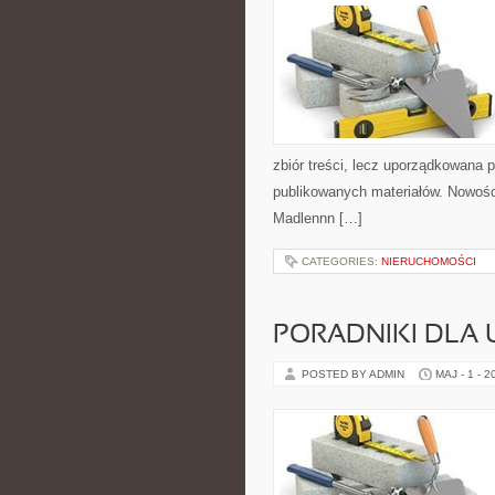
zbiór treści, lecz uporządkowana p
publikowanych materiałów. Nowości 
Madlennn […]
CATEGORIES:
NIERUCHOMOŚCI
PORADNIKI DLA
POSTED BY ADMIN
MAJ - 1 - 2