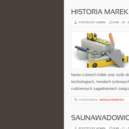
HISTORIA MARE
POSTED BY ADMIN
KWI - 20 - 
fanów czterech kółek oraz osób o
technologiach, trendach rynkowych
codziennych zagadnieniach związ
CATEGORIES:
NIERUCHOMOŚCI
SAUNAWADOWI
POSTED BY ADMIN
KWI - 17 - 