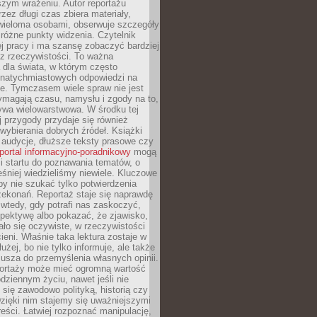
szym wrażeniu. Autor reportażu
zez długi czas zbiera materiały,
wieloma osobami, obserwuje szczegóły
e różne punkty widzenia. Czytelnik
ej pracy i ma szansę zobaczyć bardziej
z rzeczywistości. To ważna
dla świata, w którym często
natychmiastowych odpowiedzi na
e. Tymczasem wiele spraw nie jest
ymagają czasu, namysłu i zgody na to,
ywa wielowarstwowa. W środku tej
ej przygody przydaje się również
wybierania dobrych źródeł. Książki
, audycje, dłuższe teksty prasowe czy
portal informacyjno-poradnikowy
mogą
i startu do poznawania tematów, o
śniej wiedzieliśmy niewiele. Kluczowe
 by nie szukać tylko potwierdzenia
zekonań. Reportaż staje się naprawdę
wtedy, gdy potrafi nas zaskoczyć,
pektywę albo pokazać, że zjawisko,
ło się oczywiste, w rzeczywistości
ieni. Właśnie taka lektura zostaje w
użej, bo nie tylko informuje, ale także
usza do przemyślenia własnych opinii.
portaży może mieć ogromną wartość
dziennym życiu, nawet jeśli nie
 się zawodowo polityką, historią czy
Dzięki nim stajemy się uważniejszymi
reści. Łatwiej rozpoznać manipulację,