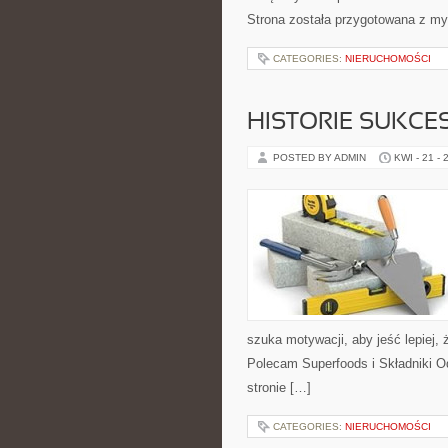
Strona została przygotowana z m
CATEGORIES:
NIERUCHOMOŚCI
HISTORIE SUKCE
POSTED BY ADMIN
KWI - 21 - 
szuka motywacji, aby jeść lepiej, ż
Polecam Superfoods i Składniki O
stronie […]
CATEGORIES:
NIERUCHOMOŚCI