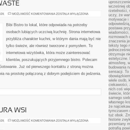
uproszczenie
WASTE
wcześniej o
rzetelności,
PRZEPISY
026
MOŻLIWOŚĆ KOMENTOWANIA
ZOSTAŁA WYŁĄCZONA
uczy, że war
ZERO-
motywacje i 
WASTE
odpowiedzią,
Bibi Bistro to lokal, które odpowiada na potrzeby
postawa przy
osobach lubiących uczciwą kuchnię. Strona internetowa
wiadomości, 
rozmowach o
przybliża charakter kuchni, w którym dania mają być nie
znaczenia je
teksty tego r
tylko świeże, ale również tworzone z pomysłem. To
jednocześnie
internetowa wizytówka, która może zainteresować
otrzymuje ni
estetyczne. 
klientów, poszukujących przyjemnego bistro. Polecam
atmosferę, w
Gotowanie. Już od pierwszego kontaktu z stroną można
budowania na
sensacji. To 
awia na prostotę połączoną z dobrym podejściem do jedzenia.
obowiązkiem,
wiele osób, 
ciekawości, 
nich coś wię
świecie, któ
samego siebi
własnego kra
że najciekaw
URA WSI
tymczasem n
tuż obok. Zm
historie zwy
TRADYCJE
026
MOŻLIWOŚĆ KOMENTOWANIA
ZOSTAŁA WYŁĄCZONA
przemiany ma
I
KULTURA
potrafią pow
WSI