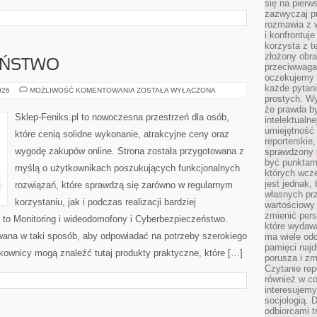
się na pierw
zazwyczaj pr
rozmawia z 
i konfrontuj
korzysta z t
złożony obra
EŃSTWO
przeciwwaga 
oczekujemy 
każde pytani
CYBERBEZPIECZEŃSTWO
026
MOŻLIWOŚĆ KOMENTOWANIA
ZOSTAŁA WYŁĄCZONA
prostych. W
że prawda b
Sklep-Feniks.pl to nowoczesna przestrzeń dla osób,
intelektualn
umiejętność 
które cenią solidne wykonanie, atrakcyjne ceny oraz
reporterskie
wygodę zakupów online. Strona została przygotowana z
sprawdzony
być punktam
myślą o użytkownikach poszukujących funkcjonalnych
których wcze
jest jednak,
rozwiązań, które sprawdzą się zarówno w regularnym
własnych pr
korzystaniu, jak i podczas realizacji bardziej
wartościowy 
zmienić pers
to Monitoring i wideodomofony i Cyberbezpieczeństwo.
które wydawa
wana w taki sposób, aby odpowiadać na potrzeby szerokiego
ma wiele odc
pamięci najdł
kownicy mogą znaleźć tutaj produkty praktyczne, które […]
porusza i zm
Czytanie re
również w co
interesujemy
socjologią. 
odbiorcami t