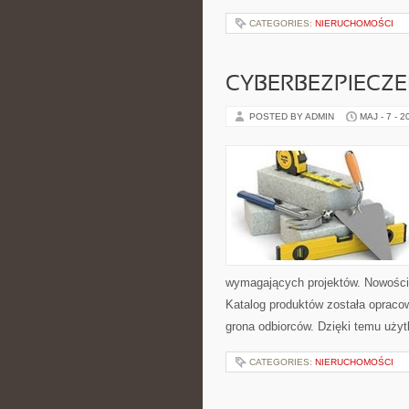
CATEGORIES:
NIERUCHOMOŚCI
CYBERBEZPIECZ
POSTED BY ADMIN
MAJ - 7 - 2
wymagających projektów. Nowości 
Katalog produktów została opraco
grona odbiorców. Dzięki temu użyt
CATEGORIES:
NIERUCHOMOŚCI