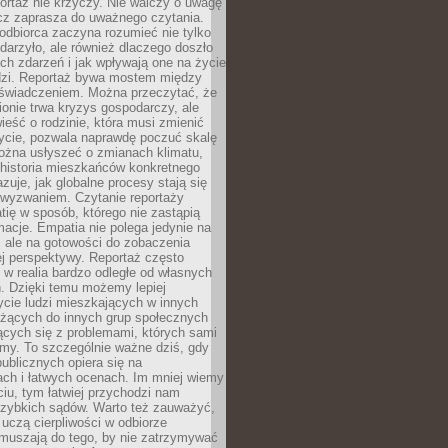
ortaż nie krzyczy. Nie walczy o uwagę
ecz zaprasza do uważnego czytania.
odbiorca zaczyna rozumieć nie tylko
ydarzyło, ale również dlaczego doszło
ch zdarzeń i jak wpływają one na życie
dzi. Reportaż bywa mostem między
oświadczeniem. Można przeczytać, że
ionie trwa kryzys gospodarczy, ale
ieść o rodzinie, która musi zmienić
życie, pozwala naprawdę poczuć skalę
ożna usłyszeć o zmianach klimatu,
 historia mieszkańców konkretnego
zuje, jak globalne procesy stają się
wyzwaniem. Czytanie reportaży
tię w sposób, którego nie zastąpią
rmacje. Empatia nie polega jedynie na
 ale na gotowości do zobaczenia
ej perspektywy. Reportaż często
 w realia bardzo odległe od własnych
. Dzięki temu możemy lepiej
ycie ludzi mieszkających w innych
eżących do innych grup społecznych
ących się z problemami, których sami
śmy. To szczególnie ważne dziś, gdy
publicznych opiera się na
ach i łatwych ocenach. Im mniej wiemy
iu, tym łatwiej przychodzi nam
zybkich sądów. Warto też zauważyć,
 uczą cierpliwości w odbiorze
Zmuszają do tego, by nie zatrzymywać