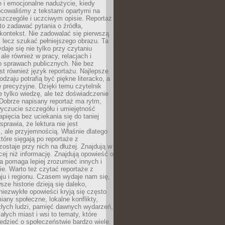
 i emocjonalne nadużycie, kiedy
bcowaliśmy z tekstami opartymi na
 szczególe i uczciwym opisie. Reportaż
to zadawać pytania o źródła,
kontekst. Nie zadowalać się pierwszą
 lecz szukać pełniejszego obrazu. Ta
daje się nie tylko przy czytaniu
ale również w pracy, relacjach i
 sprawach publicznych. Nie bez
st również język reportażu. Najlepsze
odzaju potrafią być piękne literacko, a
 precyzyjne. Dzięki temu czytelnik
e tylko wiedzę, ale też doświadczenie
Dobrze napisany reportaż ma rytm,
yczucie szczegółu i umiejętność
pięcia bez uciekania się do taniej
sprawia, że lektura nie jest
 ale przyjemnością. Właśnie dlatego
które sięgają po reportaże z
zostaje przy nich na dłużej. Znajdują w
cej niż informację. Znajdują opowieść o
ra pomaga lepiej zrozumieć innych i
e. Warto też czytać reportaże z
ju i regionu. Czasem wydaje nam się,
sze historie dzieją się daleko,
iezwykłe opowieści kryją się często
iany społeczne, lokalne konflikty,
kłych ludzi, pamięć dawnych wydarzeń,
łych miast i wsi to tematy, które
iedzieć o społeczeństwie bardzo wiele.