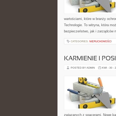
wartościami, które w branży ochr
Technologie. To witryna, która m
bezpieczeństwo, jak i zarządców n
CATEGORIES:
NIERUCHOMOŚCI
KARMIENIE I POSI
POSTED BY ADMIN
KWI - 30 - 
związanych z spacerami. Nowe kate