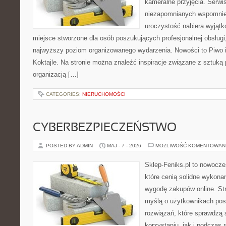
kameralne przyjęcia. Serwi
niezapomnianych wspomnień
uroczystość nabiera wyjątk
miejsce stworzone dla osób poszukujących profesjonalnej obsługi
najwyższy poziom organizowanego wydarzenia. Nowości to Piwo i B
Koktajle. Na stronie można znaleźć inspiracje związane z sztuką 
organizacją […]
CATEGORIES:
NIERUCHOMOŚCI
CYBERBEZPIECZEŃSTWO
POSTED BY ADMIN
MAJ - 7 - 2026
MOŻLIWOŚĆ KOMENTOWAN
Sklep-Feniks.pl to nowocze
które cenią solidne wykonan
wygodę zakupów online. St
myślą o użytkownikach pos
rozwiązań, które sprawdzą 
korzystaniu, jak i podczas r