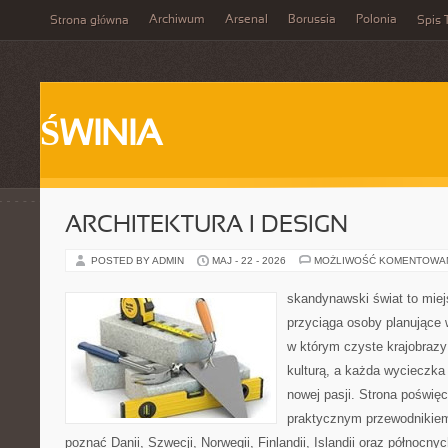
Archiwum
Arsenal
Borussia
Polonia
Strona główna
Spis 
ŚWINIA
ARCHITEKTURA I DESIGN
POSTED BY ADMIN
MAJ - 22 - 2026
MOŻLIWOŚĆ KOMENTOWA
skandynawski świat to miej
przyciąga osoby planujące 
w którym czyste krajobrazy
kulturą, a każda wycieczka
nowej pasji. Strona poświęc
praktycznym przewodnikiem 
poznać Danii, Szwecji, Norwegii, Finlandii, Islandii oraz północny