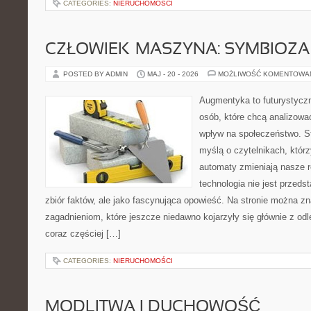
CATEGORIES:
NIERUCHOMOŚCI
CZŁOWIEK–MASZYNA: SYMBIOZA
POSTED BY ADMIN
MAJ - 20 - 2026
MOŻLIWOŚĆ KOMENTOWA
Augmentyka to futurystyczn
osób, które chcą analizować
wpływ na społeczeństwo. St
myślą o czytelnikach, którzy
automaty zmieniają nasze r
technologia nie jest przeds
zbiór faktów, ale jako fascynująca opowieść. Na stronie można z
zagadnieniom, które jeszcze niedawno kojarzyły się głównie z odle
coraz częściej […]
CATEGORIES:
NIERUCHOMOŚCI
MODLITWA I DUCHOWOŚĆ