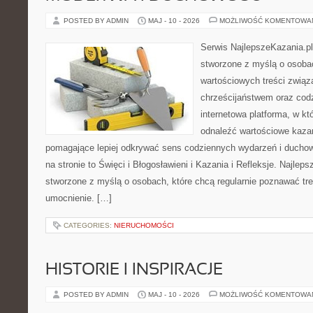
POSTED BY ADMIN
MAJ - 10 - 2026
MOŻLIWOŚĆ KOMENTOWA
Serwis NajlepszeKazania.pl
stworzone z myślą o osobac
wartościowych treści zwią
chrześcijaństwem oraz codz
internetowa platforma, w k
odnaleźć wartościowe kazan
pomagające lepiej odkrywać sens codziennych wydarzeń i ducho
na stronie to Święci i Błogosławieni i Kazania i Refleksje. Najlep
stworzone z myślą o osobach, które chcą regularnie poznawać tr
umocnienie. […]
CATEGORIES:
NIERUCHOMOŚCI
HISTORIE I INSPIRACJE
POSTED BY ADMIN
MAJ - 10 - 2026
MOŻLIWOŚĆ KOMENTOWA