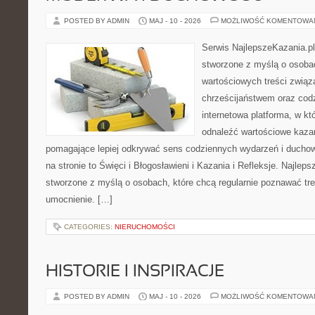
POSTED BY ADMIN
MAJ - 10 - 2026
MOŻLIWOŚĆ KOMENTOWA
Serwis NajlepszeKazania.pl
stworzone z myślą o osobac
wartościowych treści zwią
chrześcijaństwem oraz codz
internetowa platforma, w k
odnaleźć wartościowe kazan
pomagające lepiej odkrywać sens codziennych wydarzeń i ducho
na stronie to Święci i Błogosławieni i Kazania i Refleksje. Najlep
stworzone z myślą o osobach, które chcą regularnie poznawać tr
umocnienie. […]
CATEGORIES:
NIERUCHOMOŚCI
HISTORIE I INSPIRACJE
POSTED BY ADMIN
MAJ - 10 - 2026
MOŻLIWOŚĆ KOMENTOWA