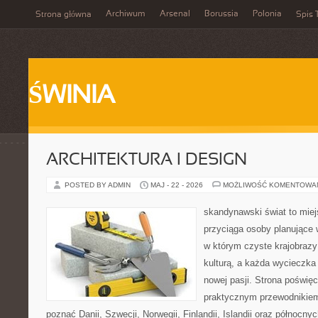
Archiwum
Arsenal
Borussia
Polonia
Strona główna
Spis 
ŚWINIA
ARCHITEKTURA I DESIGN
POSTED BY ADMIN
MAJ - 22 - 2026
MOŻLIWOŚĆ KOMENTOWA
skandynawski świat to miej
przyciąga osoby planujące 
w którym czyste krajobrazy
kulturą, a każda wycieczka
nowej pasji. Strona poświęc
praktycznym przewodnikiem 
poznać Danii, Szwecji, Norwegii, Finlandii, Islandii oraz północny