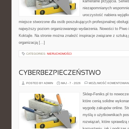
kameralne przyjęcia. Serwi
niezapomnianych wspomnień
uroczystość nabiera wyjątk
miejsce stworzone dla osób poszukujących profesjonalnej obsługi
najwyższy poziom organizowanego wydarzenia. Nowości to Piwo i B
Koktajle. Na stronie można znaleźć inspiracje związane z sztuką 
organizacją […]
CATEGORIES:
NIERUCHOMOŚCI
CYBERBEZPIECZEŃSTWO
POSTED BY ADMIN
MAJ - 7 - 2026
MOŻLIWOŚĆ KOMENTOWAN
Sklep-Feniks.pl to nowocze
które cenią solidne wykonan
wygodę zakupów online. St
myślą o użytkownikach pos
rozwiązań, które sprawdzą 
korzystaniu, jak i podczas r