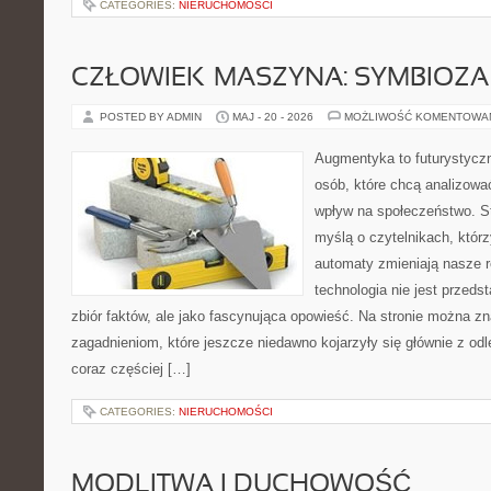
CATEGORIES:
NIERUCHOMOŚCI
CZŁOWIEK–MASZYNA: SYMBIOZA
POSTED BY ADMIN
MAJ - 20 - 2026
MOŻLIWOŚĆ KOMENTOWA
Augmentyka to futurystyczn
osób, które chcą analizować
wpływ na społeczeństwo. St
myślą o czytelnikach, którzy
automaty zmieniają nasze r
technologia nie jest przeds
zbiór faktów, ale jako fascynująca opowieść. Na stronie można z
zagadnieniom, które jeszcze niedawno kojarzyły się głównie z odle
coraz częściej […]
CATEGORIES:
NIERUCHOMOŚCI
MODLITWA I DUCHOWOŚĆ