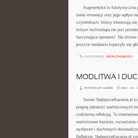
Augmentyka to futurystyczna p
świat innowacji oraz jego wpływ n
czytelnikach, którzy interesują si
którym technologia nie jest przeds
fascynująca opowieść. Na stronie
jeszcze niedawno kojarzyły się głó
CATEGORIES:
NIERUCHOMOŚCI
MODLITWA I D
POSTED BY ADMIN
MAJ - 10 -
Serwis NajlepszeKazania.pl to
pragną odnaleźć wartościowych tr
codzienną refleksją. To interneto
wartościowe kazania, rozważania 
wydarzeń i duchowych doświadczeń.
Refleksje. NajlepszeKazania.pl zo