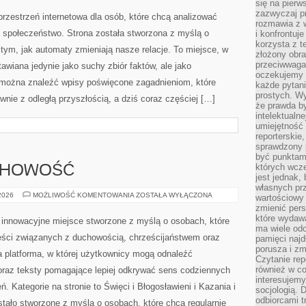
się na pierw
SYMBIOZA
zazwyczaj pr
rzestrzeń internetowa dla osób, które chcą analizować
rozmawia z 
a społeczeństwo. Strona została stworzona z myślą o
i konfrontuj
korzysta z t
ę tym, jak automaty zmieniają nasze relacje. To miejsce, w
złożony obra
przeciwwaga 
tawiana jedynie jako suchy zbiór faktów, ale jako
oczekujemy 
 można znaleźć wpisy poświęcone zagadnieniom, które
każde pytani
prostych. W
wnie z odległą przyszłością, a dziś coraz częściej […]
że prawda b
intelektualn
umiejętność 
reporterskie
sprawdzony
być punktam
których wcze
UCHOWOŚĆ
jest jednak,
własnych pr
MODLITWA
 2026
MOŻLIWOŚĆ KOMENTOWANIA
ZOSTAŁA WYŁĄCZONA
wartościowy 
I
zmienić pers
DUCHOWOŚĆ
które wydawa
 innowacyjne miejsce stworzone z myślą o osobach, które
ma wiele odc
eści związanych z duchowością, chrześcijaństwem oraz
pamięci najdł
porusza i zm
wa platforma, w której użytkownicy mogą odnaleźć
Czytanie re
również w co
oraz teksty pomagające lepiej odkrywać sens codziennych
interesujemy
 Kategorie na stronie to Święci i Błogosławieni i Kazania i
socjologią. 
odbiorcami t
stało stworzone z myślą o osobach, które chcą regularnie