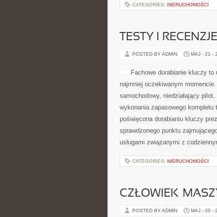
CATEGORIES:
NIERUCHOMOŚCI
TESTY I RECENZ
POSTED BY ADMIN
MAJ - 21 -
Fachowe dorabianie kluczy to 
najmniej oczekiwanym momencie. 
samochodowy, niedziałający pilot
wykonania zapasowego kompletu to
poświęcona dorabianiu kluczy prez
sprawdzonego punktu zajmująceg
usługami związanymi z codzienny
CATEGORIES:
NIERUCHOMOŚCI
CZŁOWIEK–MASZ
POSTED BY ADMIN
MAJ - 20 -