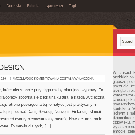
l
Borussia
Polonia
Tagi
Spis Treści
SUB
 DESIGN
W czasach k
szybkich opi
ARCHITEKTURA
 2026
MOŻLIWOŚĆ KOMENTOWANIA
ZOSTAŁA WYŁĄCZONA
głębsze poz
I
DESIGN
poczucie, że
, które nieustannie przyciąga osoby planujące wyprawy. To
przegląda w
komentarze 
rajobrazy spotyka się z lokalną kulturą, a każda wycieczka
częściej oka
powierzchow
asji. Strona poświęcona tej tematyce jest praktycznym
kontekstu. W
lepiej poznać Danii, Szwecji, Norwegii, Finlandii, Islandii
jednym z naj
dziennikarsk
zestrzeń tworzy niepowtarzalny nastrój. Nowości na stronie
człowieku, m
wne. To serwis dla tych, […]
wyłącznie su
emocje, zal