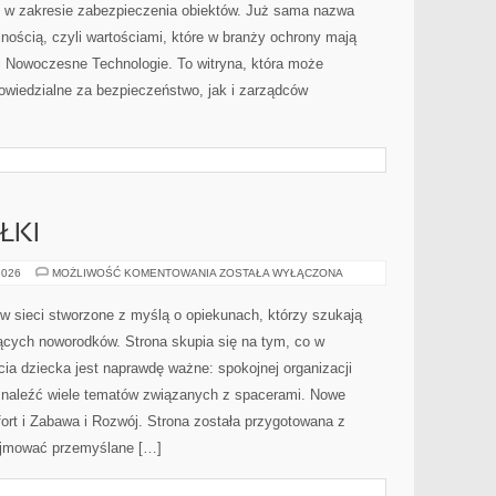
 w zakresie zabezpieczenia obiektów. Już sama nazwa
lnością, czyli wartościami, które w branży ochrony mają
i Nowoczesne Technologie. To witryna, która może
wiedzialne za bezpieczeństwo, jak i zarządców
ŁKI
KARMIENIE
2026
MOŻLIWOŚĆ KOMENTOWANIA
ZOSTAŁA WYŁĄCZONA
I
POSIŁKI
w sieci stworzone z myślą o opiekunach, którzy szukają
ych noworodków. Strona skupia się na tym, co w
cia dziecka jest naprawdę ważne: spokojnej organizacji
znaleźć wiele tematów związanych z spacerami. Nowe
fort i Zabawa i Rozwój. Strona została przygotowana z
ejmować przemyślane […]