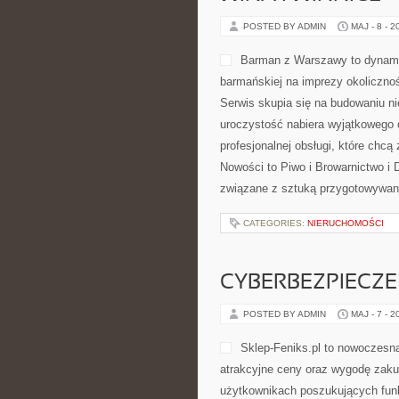
POSTED BY ADMIN
MAJ - 8 - 2
Barman z Warszawy to dynamic
barmańskiej na imprezy okolicznoś
Serwis skupia się na budowaniu 
uroczystość nabiera wyjątkowego 
profesjonalnej obsługi, które ch
Nowości to Piwo i Browarnictwo i D
związane z sztuką przygotowywania
CATEGORIES:
NIERUCHOMOŚCI
CYBERBEZPIECZ
POSTED BY ADMIN
MAJ - 7 - 2
Sklep-Feniks.pl to nowoczesna
atrakcyjne ceny oraz wygodę zaku
użytkownikach poszukujących funk