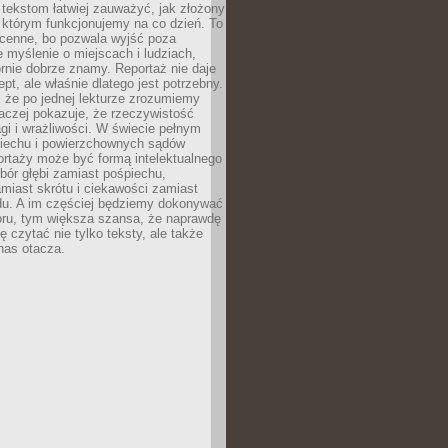
 tekstom łatwiej zauważyć, jak złożony
w którym funkcjonujemy na co dzień. To
 cenne, bo pozwala wyjść poza
 myślenie o miejscach i ludziach,
rnie dobrze znamy. Reportaż nie daje
ept, ale właśnie dlatego jest potrzebny.
, że po jednej lekturze zrozumiemy
aczej pokazuje, że rzeczywistość
i i wrażliwości. W świecie pełnym
piechu i powierzchownych sądów
ortaży może być formą intelektualnego
bór głębi zamiast pośpiechu,
miast skrótu i ciekawości zamiast
du. A im częściej będziemy dokonywać
oru, tym większa szansa, że naprawdę
 czytać nie tylko teksty, ale także
 nas otacza.