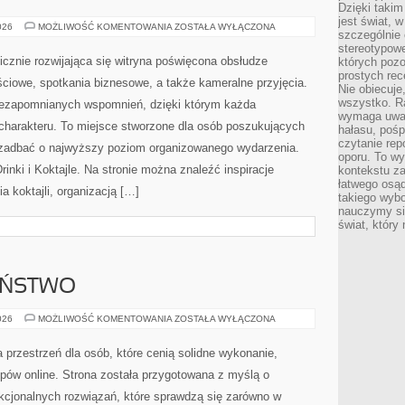
Dzięki takim
jest świat, 
WINA
026
MOŻLIWOŚĆ KOMENTOWANIA
ZOSTAŁA WYŁĄCZONA
szczególnie
I
WINNICE
stereotypowe
znie rozwijająca się witryna poświęcona obsłudze
których pozo
prostych rec
ciowe, spotkania biznesowe, a także kameralne przyjęcia.
Nie obiecuje
wszystko. R
niezapomnianych wspomnień, dzięki którym każda
wymaga uwag
charakteru. To miejsce stworzone dla osób poszukujących
hałasu, poś
czytanie rep
cą zadbać o najwyższy poziom organizowanego wydarzenia.
oporu. To wy
rinki i Koktajle. Na stronie można znaleźć inspiracje
kontekstu za
łatwego osą
 koktajli, organizacją […]
takiego wyb
nauczymy się
świat, który
EŃSTWO
CYBERBEZPIECZEŃSTWO
026
MOŻLIWOŚĆ KOMENTOWANIA
ZOSTAŁA WYŁĄCZONA
 przestrzeń dla osób, które cenią solidne wykonanie,
pów online. Strona została przygotowana z myślą o
cjonalnych rozwiązań, które sprawdzą się zarówno w