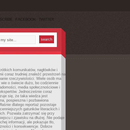
SCRIBE
FACEBOOK
TWITTER
rótkich komunikatów, nagłówków i
nii coraz trudniej znaleźć przestrzeń na
nanie rzeczywistości. Wiele osób ma
 wie o świecie dużo, bo codziennie
iadomości, media społecznościowe i
ekspertów. Jednocześnie coraz
zuje się, że taka wiedza jest
na, pospieszna i pozbawiona
łaśnie dlatego reportaż pozostaje
cenniejszych gatunków literackich i
ich. Pozwala zatrzymać się przy
iejscu i zjawisku na dłużej. Nie podaje
chej informacji, ale pokazuje tło,
eżności i konsekwencje. Dobrze