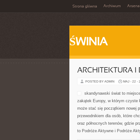
Archiwum
Arsena
Strona główna
ŚWINIA
ARCHITEKTURA I
POSTED BY ADMIN
MAJ - 22 -
skandynawski świat to miejsce
zakątek Europy, w którym czyste k
może stać się początkiem nowej p
przewodnikiem dla osób, które chcą 
oraz północnych terenów, gdzie pr
to Podróże Aktywne i Podróże Akty