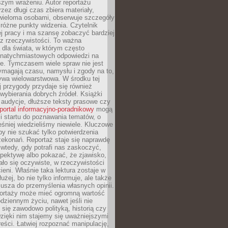
szym wrażeniu. Autor reportażu
zez długi czas zbiera materiały,
wieloma osobami, obserwuje szczegóły
e różne punkty widzenia. Czytelnik
ej pracy i ma szansę zobaczyć bardziej
z rzeczywistości. To ważna
dla świata, w którym często
natychmiastowych odpowiedzi na
e. Tymczasem wiele spraw nie jest
ymagają czasu, namysłu i zgody na to,
ywa wielowarstwowa. W środku tej
ej przygody przydaje się również
wybierania dobrych źródeł. Książki
, audycje, dłuższe teksty prasowe czy
portal informacyjno-poradnikowy
mogą
i startu do poznawania tematów, o
śniej wiedzieliśmy niewiele. Kluczowe
 by nie szukać tylko potwierdzenia
zekonań. Reportaż staje się naprawdę
wtedy, gdy potrafi nas zaskoczyć,
pektywę albo pokazać, że zjawisko,
ło się oczywiste, w rzeczywistości
ieni. Właśnie taka lektura zostaje w
użej, bo nie tylko informuje, ale także
usza do przemyślenia własnych opinii.
portaży może mieć ogromną wartość
dziennym życiu, nawet jeśli nie
 się zawodowo polityką, historią czy
Dzięki nim stajemy się uważniejszymi
reści. Łatwiej rozpoznać manipulację,