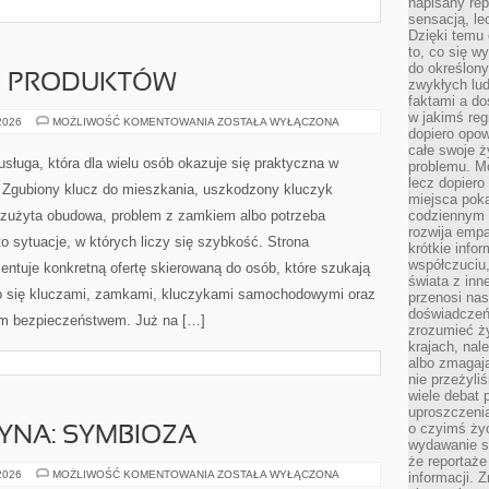
napisany rep
sensacją, l
Dzięki temu 
to, co się w
do określony
JE PRODUKTÓW
zwykłych lu
faktami a d
w jakimś reg
TESTY
 2026
MOŻLIWOŚĆ KOMENTOWANIA
ZOSTAŁA WYŁĄCZONA
dopiero opow
I
RECENZJE
całe swoje 
PRODUKTÓW
usługa, która dla wielu osób okazuje się praktyczna w
problemu. M
lecz dopiero
Zgubiony klucz do mieszkania, uszkodzony kluczyk
miejsca poka
, zużyta obudowa, problem z zamkiem albo potrzeba
codziennym 
rozwija empa
 sytuacje, w których liczy się szybkość. Strona
krótkie info
współczuciu,
entuje konkretną ofertę skierowaną do osób, które szukają
świata z inn
o się kluczami, zamkami, kluczykami samochodowymi oraz
przenosi nas
doświadczeń
m bezpieczeństwem. Już na […]
zrozumieć ż
krajach, nal
albo zmagaj
nie przeżyli
wiele debat 
uproszczeni
o czyimś życ
YNA: SYMBIOZA
wydawanie s
że reportaże
CZŁOWIEK–
 2026
MOŻLIWOŚĆ KOMENTOWANIA
ZOSTAŁA WYŁĄCZONA
informacji. 
MASZYNA: