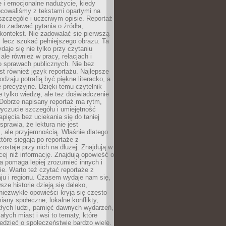
 i emocjonalne nadużycie, kiedy
bcowaliśmy z tekstami opartymi na
 szczególe i uczciwym opisie. Reportaż
to zadawać pytania o źródła,
kontekst. Nie zadowalać się pierwszą
 lecz szukać pełniejszego obrazu. Ta
daje się nie tylko przy czytaniu
ale również w pracy, relacjach i
 sprawach publicznych. Nie bez
st również język reportażu. Najlepsze
odzaju potrafią być piękne literacko, a
 precyzyjne. Dzięki temu czytelnik
e tylko wiedzę, ale też doświadczenie
Dobrze napisany reportaż ma rytm,
yczucie szczegółu i umiejętność
pięcia bez uciekania się do taniej
sprawia, że lektura nie jest
 ale przyjemnością. Właśnie dlatego
które sięgają po reportaże z
zostaje przy nich na dłużej. Znajdują w
cej niż informację. Znajdują opowieść o
ra pomaga lepiej zrozumieć innych i
e. Warto też czytać reportaże z
ju i regionu. Czasem wydaje nam się,
sze historie dzieją się daleko,
iezwykłe opowieści kryją się często
iany społeczne, lokalne konflikty,
kłych ludzi, pamięć dawnych wydarzeń,
łych miast i wsi to tematy, które
iedzieć o społeczeństwie bardzo wiele.