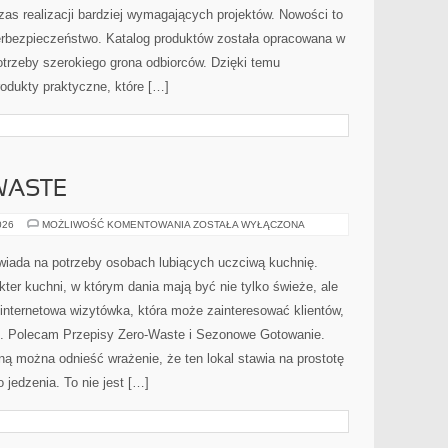
czas realizacji bardziej wymagających projektów. Nowości to
erbezpieczeństwo. Katalog produktów została opracowana w
trzeby szerokiego grona odbiorców. Dzięki temu
odukty praktyczne, które […]
WASTE
PRZEPISY
026
MOŻLIWOŚĆ KOMENTOWANIA
ZOSTAŁA WYŁĄCZONA
ZERO-
WASTE
powiada na potrzeby osobach lubiących uczciwą kuchnię.
kter kuchni, w którym dania mają być nie tylko świeże, ale
internetowa wizytówka, która może zainteresować klientów,
o. Polecam Przepisy Zero-Waste i Sezonowe Gotowanie.
ną można odnieść wrażenie, że ten lokal stawia na prostotę
jedzenia. To nie jest […]