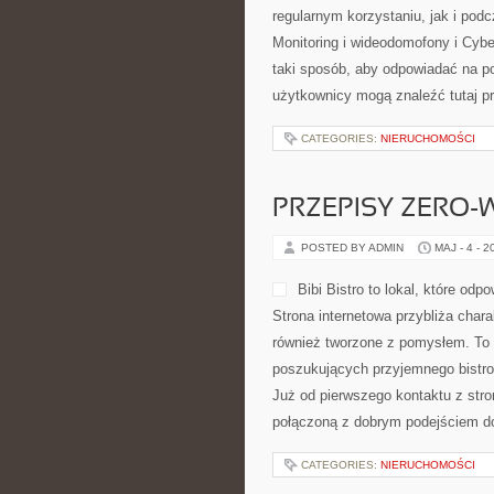
regularnym korzystaniu, jak i pod
Monitoring i wideodomofony i Cyb
taki sposób, aby odpowiadać na po
użytkownicy mogą znaleźć tutaj pr
CATEGORIES:
NIERUCHOMOŚCI
PRZEPISY ZERO-
POSTED BY ADMIN
MAJ - 4 - 2
Bibi Bistro to lokal, które od
Strona internetowa przybliża chara
również tworzone z pomysłem. To 
poszukujących przyjemnego bistr
Już od pierwszego kontaktu z stro
połączoną z dobrym podejściem do 
CATEGORIES:
NIERUCHOMOŚCI