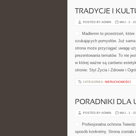
TRADYCJE I KULT
POSTED BY ADMIN
MAJ - 2 - 2
Madlennn to przestrzeń, które
szukających pomysłów. Już sama 
strona może przyciągać uwagę użyt
prezentowania tematów. To nie jes
w której ważne są zarówno estetyk
stronie: Styl Życia i Zdrowie i Og
CATEGORIES:
NIERUCHOMOŚCI
PORADNIKI DLA
POSTED BY ADMIN
MAJ - 1 - 2
Profesjonalna ochrona Twierdz
sposób konkretny. Strona została 