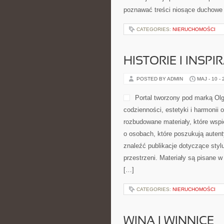
poznawać treści niosące duchowe
CATEGORIES:
NIERUCHOMOŚCI
HISTORIE I INSPI
POSTED BY ADMIN
MAJ - 10 -
Portal tworzony pod marką Olg
codzienności, estetyki i harmonii 
rozbudowane materiały, które wspi
o osobach, które poszukują autent
znaleźć publikacje dotyczące styl
przestrzeni. Materiały są pisane 
[…]
CATEGORIES:
NIERUCHOMOŚCI
WINA I WINNICE