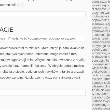
uproszczenie
 umocnienie. […]
wcześniej o
rzetelności,
uczy, że war
motywacje i 
odpowiedzią,
postawa przy
wiadomości, 
RACJE
rozmowach o
znaczenia je
teksty tego r
HISTORIE
 2026
MOŻLIWOŚĆ KOMENTOWANIA
ZOSTAŁA WYŁĄCZONA
I
jednocześnie
INSPIRACJE
otrzymuje ni
aKomorowska.pl to miejsce, które integruje zamiłowanie do
estetyczne. 
atmosferę, w
oraz praktycznych porad. Internauci mogą znaleźć tutaj
budowania na
erają w organizacji dnia. Witryna została stworzona z myślą
sensacji. To 
obowiązkiem,
yczności oraz harmonii i balansu. W obrębie portalu można
wiele osób, 
u, dbania o siebie, codziennych nawyków, a także aranżacji
ciekawości, 
nich coś wię
w sposób czytelny, dzięki czemu wszyscy zainteresowani
świecie, któ
samego siebi
własnego kra
że najciekaw
tymczasem n
tuż obok. Zm
historie zwy
przemiany ma
potrafią pow