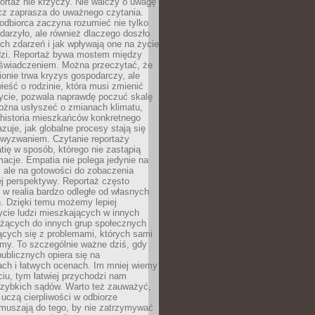
ortaż nie krzyczy. Nie walczy o uwagę
ecz zaprasza do uważnego czytania.
odbiorca zaczyna rozumieć nie tylko
ydarzyło, ale również dlaczego doszło
ch zdarzeń i jak wpływają one na życie
dzi. Reportaż bywa mostem między
oświadczeniem. Można przeczytać, że
ionie trwa kryzys gospodarczy, ale
ieść o rodzinie, która musi zmienić
życie, pozwala naprawdę poczuć skalę
ożna usłyszeć o zmianach klimatu,
 historia mieszkańców konkretnego
zuje, jak globalne procesy stają się
wyzwaniem. Czytanie reportaży
tię w sposób, którego nie zastąpią
rmacje. Empatia nie polega jedynie na
 ale na gotowości do zobaczenia
ej perspektywy. Reportaż często
 w realia bardzo odległe od własnych
. Dzięki temu możemy lepiej
ycie ludzi mieszkających w innych
eżących do innych grup społecznych
ących się z problemami, których sami
śmy. To szczególnie ważne dziś, gdy
publicznych opiera się na
ach i łatwych ocenach. Im mniej wiemy
iu, tym łatwiej przychodzi nam
zybkich sądów. Warto też zauważyć,
 uczą cierpliwości w odbiorze
Zmuszają do tego, by nie zatrzymywać