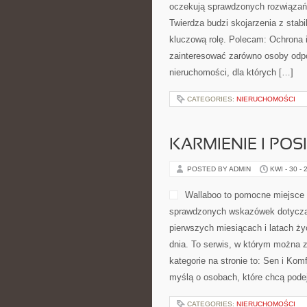
oczekują sprawdzonych rozwiązań
Twierdza budzi skojarzenia z stabi
kluczową rolę. Polecam: Ochrona 
zainteresować zarówno osoby odpo
nieruchomości, dla których […]
CATEGORIES:
NIERUCHOMOŚCI
KARMIENIE I POSI
POSTED BY ADMIN
KWI - 30 - 
Wallaboo to pomocne miejsce 
sprawdzonych wskazówek dotycząc
pierwszych miesiącach i latach ży
dnia. To serwis, w którym można 
kategorie na stronie to: Sen i Kom
myślą o osobach, które chcą pod
CATEGORIES:
NIERUCHOMOŚCI