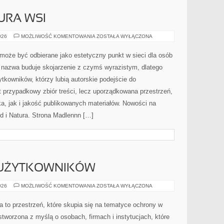
URA WSI
TRADYCJE
026
MOŻLIWOŚĆ KOMENTOWANIA
ZOSTAŁA WYŁĄCZONA
I
KULTURA
WSI
 może być odbierane jako estetyczny punkt w sieci dla osób
nazwa buduje skojarzenie z czymś wyrazistym, dlatego
kowników, którzy lubią autorskie podejście do
t przypadkowy zbiór treści, lecz uporządkowana przestrzeń,
a, jak i jakość publikowanych materiałów. Nowości na
ród i Natura. Strona Madlennn […]
 UŻYTKOWNIKÓW
PORADNIKI
026
MOŻLIWOŚĆ KOMENTOWANIA
ZOSTAŁA WYŁĄCZONA
DLA
UŻYTKOWNIKÓW
a to przestrzeń, które skupia się na tematyce ochrony w
stworzona z myślą o osobach, firmach i instytucjach, które