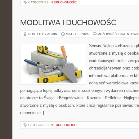
CATEGORIES:
NIERUCHOMOŚCI
MODLITWA I DUCHOWOŚĆ
POSTED BY ADMIN
MAJ - 10 - 2026
MOŻLIWOŚĆ KOMENTOWA
Serwis NajlepszeKazania.pl
stworzone z myślą o osobac
wartościowych treści zwią
chrześcijaństwem oraz codz
internetowa platforma, w k
odnaleźć wartościowe kazan
pomagające lepiej odkrywać sens codziennych wydarzeń i ducho
na stronie to Święci i Błogosławieni i Kazania i Refleksje. Najlep
stworzone z myślą o osobach, które chcą regularnie poznawać tr
umocnienie. […]
CATEGORIES:
NIERUCHOMOŚCI