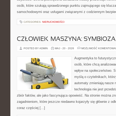
osób, które szukają sprawdzonego punktu zajmującego się klucz
samochodowymi oraz usługami związanymi z codziennym bezpie
CATEGORIES:
NIERUCHOMOŚCI
CZŁOWIEK–MASZYNA: SYMBIOZA
POSTED BY ADMIN
MAJ - 20 - 2026
MOŻLIWOŚĆ KOMENTOWA
Augmentyka to futurystyczn
osób, które chcą analizować
wpływ na społeczeństwo. St
myślą o czytelnikach, którzy
automaty zmieniają nasze r
technologia nie jest przeds
zbiór faktów, ale jako fascynująca opowieść. Na stronie można z
zagadnieniom, które jeszcze niedawno kojarzyły się głównie z odle
coraz częściej […]