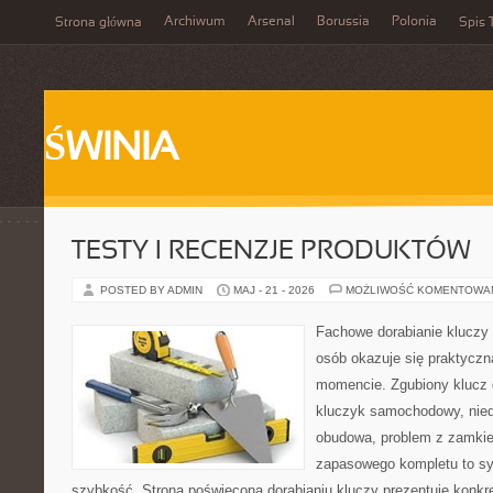
Archiwum
Arsenal
Borussia
Polonia
Strona główna
Spis 
ŚWINIA
TESTY I RECENZJE PRODUKTÓW
POSTED BY ADMIN
MAJ - 21 - 2026
MOŻLIWOŚĆ KOMENTOWA
Fachowe dorabianie kluczy t
osób okazuje się praktycz
momencie. Zgubiony klucz 
kluczyk samochodowy, niedz
obudowa, problem z zamkie
zapasowego kompletu to syt
szybkość. Strona poświęcona dorabianiu kluczy prezentuje konkre