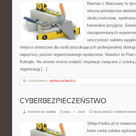
Barman z Warszawy to dyna
witryna poświęcona obsłud
okolicznościowe, spotkania
kameralne przyjęcia. Serwi
niezapomnianych wspomnień
uroczystość nabiera wyjątk
miejsce stworzone dla osób poszukujących profesjonalnej obsługi
najwyższy poziom organizowanego wydarzenia. Nowości to Piwo i B
Koktajle. Na stronie można znaleźć inspiracje związane z sztuką 
organizacją […]
CATEGORIES:
NIERUCHOMOŚCI
CYBERBEZPIECZEŃSTWO
POSTED BY ADMIN
MAJ - 7 - 2026
MOŻLIWOŚĆ KOMENTOWAN
Sklep-Feniks.pl to nowocze
które cenią solidne wykonan