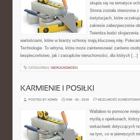
skupia się na tematyce och
Strona została stworzona z
instytucjach, które oczeku
zakresie zabezpieczenia o
Twierdza budzi skojarzenia z
wartościami, które w branży ochrony mają kluczową rolę. Polec
Technologie. To witryna, która może zainteresować zarówno osob
bezpieczeństwo, jak i zarządców nieruchomości, dla których […]
CATEGORIES:
NIERUCHOMOŚCI
KARMIENIE I POSIŁKI
POSTED BY ADMIN
KWI - 30 - 2026
MOŻLIWOŚĆ KOMENTOWA
Wallaboo to pomocne miejs
myślą o opiekunach, którz
wskazówek dotyczących now
na tym, co w pierwszych mi