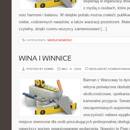
wspierają w organizacji dni
z myślą o osobach, które p
oraz harmonii i balansu. W obrębie portalu można znaleźć publika
siebie, codziennych nawyków, a także aranżacji przestrzeni. Mate
czytelny, dzięki czemu wszyscy zainteresowani […]
CATEGORIES:
NIERUCHOMOŚCI
WINA I WINNICE
POSTED BY ADMIN
MAJ - 8 - 2026
MOŻLIWOŚĆ KOMENTOWAN
Barman z Warszawy to dyna
witryna poświęcona obsłud
okolicznościowe, spotkania
kameralne przyjęcia. Serwi
niezapomnianych wspomnień
uroczystość nabiera wyjątk
miejsce stworzone dla osób poszukujących profesjonalnej obsługi
najwyższy poziom organizowanego wydarzenia. Nowości to Piwo i B