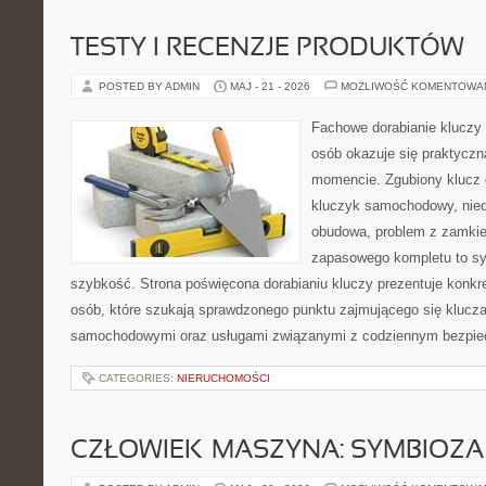
TESTY I RECENZJE PRODUKTÓW
POSTED BY ADMIN
MAJ - 21 - 2026
MOŻLIWOŚĆ KOMENTOWA
Fachowe dorabianie kluczy t
osób okazuje się praktycz
momencie. Zgubiony klucz 
kluczyk samochodowy, niedz
obudowa, problem z zamkie
zapasowego kompletu to syt
szybkość. Strona poświęcona dorabianiu kluczy prezentuje konkre
osób, które szukają sprawdzonego punktu zajmującego się klucz
samochodowymi oraz usługami związanymi z codziennym bezpie
CATEGORIES:
NIERUCHOMOŚCI
CZŁOWIEK–MASZYNA: SYMBIOZA