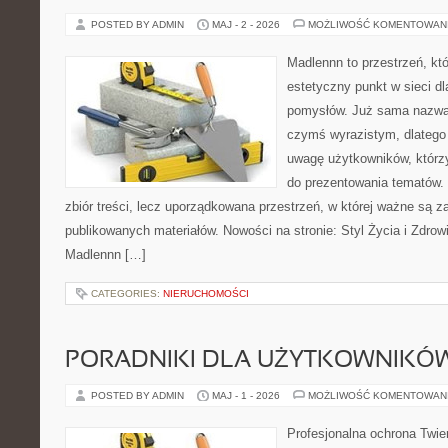
POSTED BY ADMIN
MAJ - 2 - 2026
MOŻLIWOŚĆ KOMENTOWAN
Madlennn to przestrzeń, kt
estetyczny punkt w sieci d
pomysłów. Już sama nazwa 
czymś wyrazistym, dlatego
uwagę użytkowników, którzy
do prezentowania tematów. 
zbiór treści, lecz uporządkowana przestrzeń, w której ważne są za
publikowanych materiałów. Nowości na stronie: Styl Życia i Zdrowi
Madlennn […]
CATEGORIES:
NIERUCHOMOŚCI
PORADNIKI DLA UŻYTKOWNIKÓ
POSTED BY ADMIN
MAJ - 1 - 2026
MOŻLIWOŚĆ KOMENTOWAN
Profesjonalna ochrona Twier