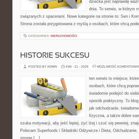
dziecka jest naprawdę ważn
dnia. To serwis, w którym 
związanych z spacerami. Nowe kategorie na stronie to: Sen i Kom
Strona została przygotowana z myślą o osobach, które chcą po
CATEGORIES:
NIERUCHOMOŚCI
HISTORIE SUKCESU
POSTED BY ADMIN
KWI - 21 - 2026
MOŻLIWOŚĆ KOMENTOWA
ten serwis to miejsce, któr
osobach, które chcą popra
świadomie podejść do siebi
sposób praktyczny. To blo
jak odchudzanie, świadome
fizyczna, a także dobre sa
szuka motywacji, aby jeść lepiej, żyć lżej i czuć się pewniej, znaj
Polecam Superfoods i Składniki Odżywcze i Dieta, Odchudzanie,
stronie […]