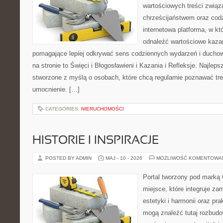
wartościowych treści zwią
chrześcijaństwem oraz codz
internetowa platforma, w k
odnaleźć wartościowe kazan
pomagające lepiej odkrywać sens codziennych wydarzeń i ducho
na stronie to Święci i Błogosławieni i Kazania i Refleksje. Najlep
stworzone z myślą o osobach, które chcą regularnie poznawać tr
umocnienie. […]
CATEGORIES:
NIERUCHOMOŚCI
HISTORIE I INSPIRACJE
POSTED BY ADMIN
MAJ - 10 - 2026
MOŻLIWOŚĆ KOMENTOWA
Portal tworzony pod marką
miejsce, które integruje za
estetyki i harmonii oraz pr
mogą znaleźć tutaj rozbudo