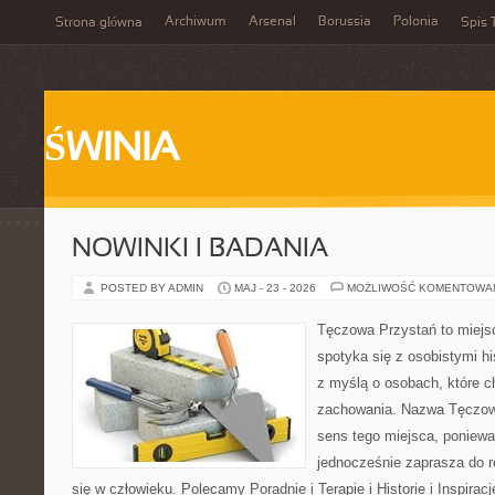
Archiwum
Arsenal
Borussia
Polonia
Strona główna
Spis 
ŚWINIA
NOWINKI I BADANIA
POSTED BY ADMIN
MAJ - 23 - 2026
MOŻLIWOŚĆ KOMENTOWA
Tęczowa Przystań to miejs
spotyka się z osobistymi hi
z myślą o osobach, które 
zachowania. Nazwa Tęczow
sens tego miejsca, poniewa
jednocześnie zaprasza do re
się w człowieku. Polecamy Poradnie i Terapie i Historie i Inspirac