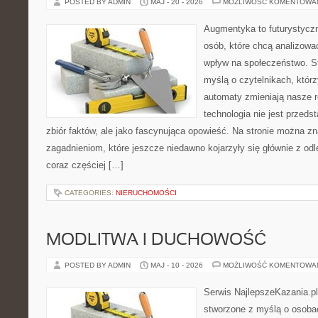
POSTED BY ADMIN
MAJ - 20 - 2026
MOŻLIWOŚĆ KOMENTOWA
Augmentyka to futurystyczn
osób, które chcą analizować
wpływ na społeczeństwo. St
myślą o czytelnikach, którzy
automaty zmieniają nasze r
technologia nie jest przeds
zbiór faktów, ale jako fascynująca opowieść. Na stronie można z
zagadnieniom, które jeszcze niedawno kojarzyły się głównie z odle
coraz częściej […]
CATEGORIES:
NIERUCHOMOŚCI
MODLITWA I DUCHOWOŚĆ
POSTED BY ADMIN
MAJ - 10 - 2026
MOŻLIWOŚĆ KOMENTOWA
Serwis NajlepszeKazania.pl
stworzone z myślą o osobac