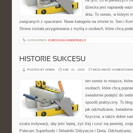
na tym, co w pierwszych mi
dziecka jest naprawdę ważn
dnia. To serwis, w którym 
związanych z spacerami. Nowe kategorie na stronie to: Sen i Kom
Strona została przygotowana z myślą o osobach, które chcą po
CATEGORIES:
EUROCASH KINDERGELD
HISTORIE SUKCESU
POSTED BY ADMIN
KWI - 21 - 2026
MOŻLIWOŚĆ KOMENTOWA
ten serwis to miejsce, któr
osobach, które chcą popra
świadomie podejść do siebi
sposób praktyczny. To blo
jak odchudzanie, świadome
fizyczna, a także dobre sa
szuka motywacji, aby jeść lepiej, żyć lżej i czuć się pewniej, znaj
Polecam Superfoods i Składniki Odżywcze i Dieta, Odchudzanie,