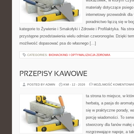
wskazówek, w którym czytel
materiały dotyczące psiego
internetowy przewodnik dla 
poradnictwo łączą się w bo
kategorie to Żywienie i Smakołyki i Zdrowie i Profilaktyka. Na st
przystępne przedstawienia wielu odmian czworonogów. Dzięki te
możliwość dopasować psa do własnego […]
CATEGORIES:
BIOHACKING I OPTYMALIZACJA ZDROWIA
PRZEPISY KAWOWE
POSTED BY ADMIN
KWI - 12 - 2026
MOŻLIWOŚĆ KOMENTOWA
ta strona to miejsce, w któ
herbatą, a pasja do aroma
się w praktyczne porady, wa
porcję wiadomości. To serw
stworzony dla fanów małej 
rozgrzewające napoje, a tak