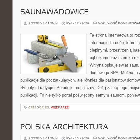
SAUNAWADOWICE
POSTED BY ADMIN
KWI - 17 - 2026
MOŻLIWOŚĆ KOMENTOWA
Ta strona internetowa to 
informacji dla osób, które i
cieplnymi, przestrzenią ba
bąbelkami oraz szeroko ro
Witryna opisuje świat saun,
domowego SPA. Można tu zn
publikacje dla początkujących, ale również dla pasjonatów domo
Rytuały i Tradycje i Poradnik Techniczny. Dużą zaletą tego miej
publikacji. To nie tylko portal poświęcony samym saunom, ponie
CATEGORIES:
WĘDKARZE
POLSKA ARCHITEKTURA
POSTED BY ADMIN
KWI - 15 - 2026
MOŻLIWOŚĆ KOMENTOWA