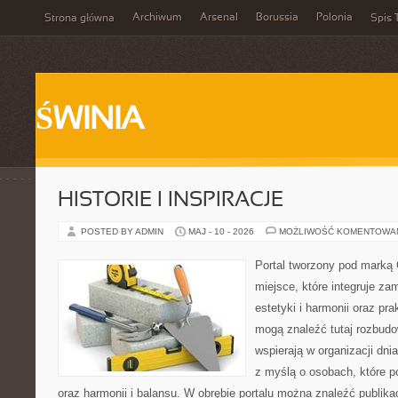
Archiwum
Arsenal
Borussia
Polonia
Strona główna
Spis 
ŚWINIA
HISTORIE I INSPIRACJE
POSTED BY ADMIN
MAJ - 10 - 2026
MOŻLIWOŚĆ KOMENTOWA
Portal tworzony pod marką
miejsce, które integruje za
estetyki i harmonii oraz pr
mogą znaleźć tutaj rozbudo
wspierają w organizacji dni
z myślą o osobach, które p
oraz harmonii i balansu. W obrębie portalu można znaleźć publika