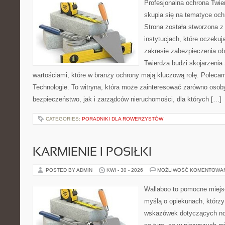
Profesjonalna ochrona Twier
skupia się na tematyce och
Strona została stworzona z
instytucjach, które oczeku
zakresie zabezpieczenia o
Twierdza budzi skojarzenia z
wartościami, które w branży ochrony mają kluczową rolę. Polec
Technologie. To witryna, która może zainteresować zarówno osob
bezpieczeństwo, jak i zarządców nieruchomości, dla których […]
CATEGORIES:
PORADNIKI DLA ROWERZYSTÓW
KARMIENIE I POSIŁKI
POSTED BY ADMIN
KWI - 30 - 2026
MOŻLIWOŚĆ KOMENTOWA
Wallaboo to pomocne miejs
myślą o opiekunach, którz
wskazówek dotyczących now