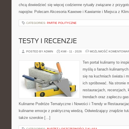
chcą dowiedzieć się więcej codzienne rytuały związane z przygo
napojów. Polecam Akcesoria Kawowe i Kawiarnie i Miejsca z Klim
CATEGORIES:
PARTIE POLITYCZNE
TESTY I RECENZJE
POSTED BY ADMIN
KWI - 11 - 2026
MOŻLIWOŚĆ KOMENTOWA
Ten portal kulinarny to ins
myślą o fanach kulinarnych 
się na kuchniach świata i 
ich spróbować. Na stronie 
restauracjach, recenzjach, 
trendach oraz zapleczu gas
Kulinarne Podróże Tematyczne i Nowości i Trendy w Restauracjach
kulinarne emocje z praktyczną wiedzą. Odwiedzający znajdzie tutaj 
także szerokie […]
CATEGORIES:
BUDŻET I OSZCZĘDNOŚCI Z KLASĄ