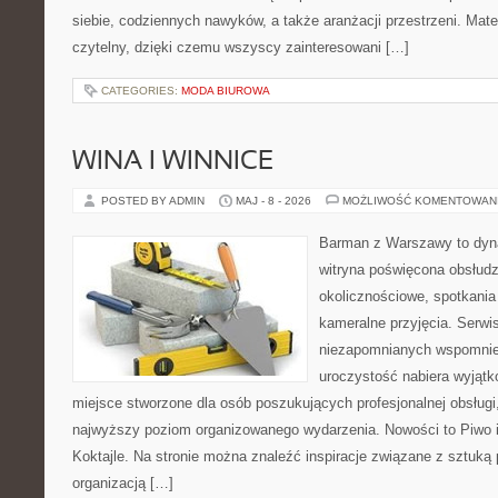
siebie, codziennych nawyków, a także aranżacji przestrzeni. Mate
czytelny, dzięki czemu wszyscy zainteresowani […]
CATEGORIES:
MODA BIUROWA
WINA I WINNICE
POSTED BY ADMIN
MAJ - 8 - 2026
MOŻLIWOŚĆ KOMENTOWAN
Barman z Warszawy to dyna
witryna poświęcona obsłud
okolicznościowe, spotkania
kameralne przyjęcia. Serwi
niezapomnianych wspomnień
uroczystość nabiera wyjątk
miejsce stworzone dla osób poszukujących profesjonalnej obsługi
najwyższy poziom organizowanego wydarzenia. Nowości to Piwo i B
Koktajle. Na stronie można znaleźć inspiracje związane z sztuką 
organizacją […]