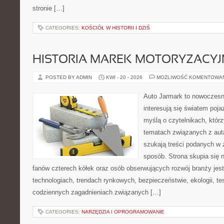
stronie […]
CATEGORIES:
KOŚCIÓŁ W HISTORII I DZIŚ
HISTORIA MAREK MOTORYZACY
POSTED BY ADMIN
KWI - 20 - 2026
MOŻLIWOŚĆ KOMENTOWA
Auto Jarmark to nowoczesna
interesują się światem poj
myślą o czytelnikach, któr
tematach związanych z aut
szukają treści podanych w 
sposób. Strona skupia się 
fanów czterech kółek oraz osób obserwujących rozwój branży jes
technologiach, trendach rynkowych, bezpieczeństwie, ekologii, t
codziennych zagadnieniach związanych […]
CATEGORIES:
NARZĘDZIA I OPROGRAMOWANIE