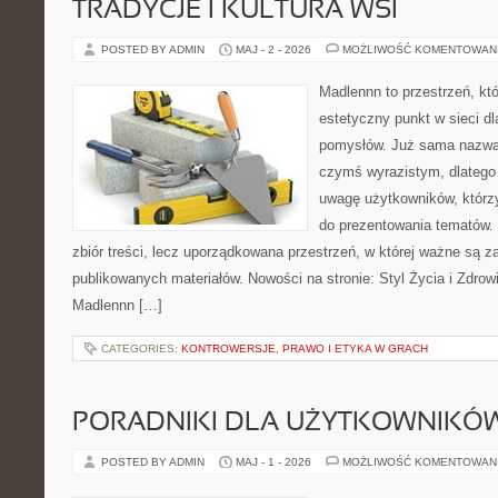
TRADYCJE I KULTURA WSI
POSTED BY ADMIN
MAJ - 2 - 2026
MOŻLIWOŚĆ KOMENTOWAN
Madlennn to przestrzeń, kt
estetyczny punkt w sieci d
pomysłów. Już sama nazwa 
czymś wyrazistym, dlatego
uwagę użytkowników, którzy
do prezentowania tematów. 
zbiór treści, lecz uporządkowana przestrzeń, w której ważne są za
publikowanych materiałów. Nowości na stronie: Styl Życia i Zdrowi
Madlennn […]
CATEGORIES:
KONTROWERSJE, PRAWO I ETYKA W GRACH
PORADNIKI DLA UŻYTKOWNIKÓ
POSTED BY ADMIN
MAJ - 1 - 2026
MOŻLIWOŚĆ KOMENTOWAN