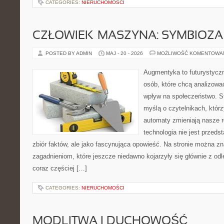
CATEGORIES:
NIERUCHOMOŚCI
CZŁOWIEK–MASZYNA: SYMBIOZA
POSTED BY ADMIN
MAJ - 20 - 2026
MOŻLIWOŚĆ KOMENTOWA
Augmentyka to futurystyczn
osób, które chcą analizować
wpływ na społeczeństwo. St
myślą o czytelnikach, którzy
automaty zmieniają nasze r
technologia nie jest przeds
zbiór faktów, ale jako fascynująca opowieść. Na stronie można z
zagadnieniom, które jeszcze niedawno kojarzyły się głównie z odle
coraz częściej […]
CATEGORIES:
NIERUCHOMOŚCI
MODLITWA I DUCHOWOŚĆ