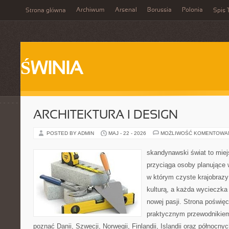
Archiwum
Arsenal
Borussia
Polonia
Strona główna
Spis 
ŚWINIA
ARCHITEKTURA I DESIGN
POSTED BY ADMIN
MAJ - 22 - 2026
MOŻLIWOŚĆ KOMENTOWA
skandynawski świat to miej
przyciąga osoby planujące 
w którym czyste krajobrazy
kulturą, a każda wycieczka
nowej pasji. Strona poświęc
praktycznym przewodnikiem 
poznać Danii, Szwecji, Norwegii, Finlandii, Islandii oraz północny