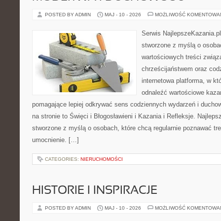
POSTED BY ADMIN
MAJ - 10 - 2026
MOŻLIWOŚĆ KOMENTOWA
Serwis NajlepszeKazania.pl
stworzone z myślą o osobac
wartościowych treści zwią
chrześcijaństwem oraz codz
internetowa platforma, w k
odnaleźć wartościowe kazan
pomagające lepiej odkrywać sens codziennych wydarzeń i ducho
na stronie to Święci i Błogosławieni i Kazania i Refleksje. Najlep
stworzone z myślą o osobach, które chcą regularnie poznawać tr
umocnienie. […]
CATEGORIES:
NIERUCHOMOŚCI
HISTORIE I INSPIRACJE
POSTED BY ADMIN
MAJ - 10 - 2026
MOŻLIWOŚĆ KOMENTOWA