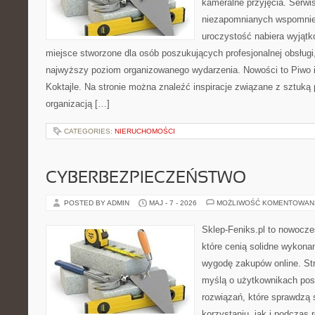
kameralne przyjęcia. Serwi
niezapomnianych wspomnień
uroczystość nabiera wyjątk
miejsce stworzone dla osób poszukujących profesjonalnej obsługi
najwyższy poziom organizowanego wydarzenia. Nowości to Piwo i B
Koktajle. Na stronie można znaleźć inspiracje związane z sztuką 
organizacją […]
CATEGORIES:
NIERUCHOMOŚCI
CYBERBEZPIECZEŃSTWO
POSTED BY ADMIN
MAJ - 7 - 2026
MOŻLIWOŚĆ KOMENTOWAN
Sklep-Feniks.pl to nowocze
które cenią solidne wykonan
wygodę zakupów online. St
myślą o użytkownikach pos
rozwiązań, które sprawdzą 
korzystaniu, jak i podczas r