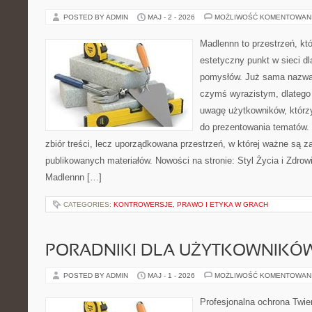
POSTED BY ADMIN
MAJ - 2 - 2026
MOŻLIWOŚĆ KOMENTOWAN
Madlennn to przestrzeń, kt
estetyczny punkt w sieci d
pomysłów. Już sama nazwa 
czymś wyrazistym, dlatego
uwagę użytkowników, którzy
do prezentowania tematów. 
zbiór treści, lecz uporządkowana przestrzeń, w której ważne są za
publikowanych materiałów. Nowości na stronie: Styl Życia i Zdrowi
Madlennn […]
CATEGORIES:
KONTROWERSJE, PRAWO I ETYKA W GRACH
PORADNIKI DLA UŻYTKOWNIKÓ
POSTED BY ADMIN
MAJ - 1 - 2026
MOŻLIWOŚĆ KOMENTOWAN
Profesjonalna ochrona Twier