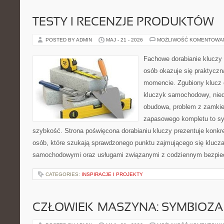
TESTY I RECENZJE PRODUKTÓW
POSTED BY ADMIN
MAJ - 21 - 2026
MOŻLIWOŚĆ KOMENTOWA
Fachowe dorabianie kluczy t
osób okazuje się praktycz
momencie. Zgubiony klucz 
kluczyk samochodowy, niedz
obudowa, problem z zamkie
zapasowego kompletu to syt
szybkość. Strona poświęcona dorabianiu kluczy prezentuje konkre
osób, które szukają sprawdzonego punktu zajmującego się klucz
samochodowymi oraz usługami związanymi z codziennym bezpie
CATEGORIES:
INSPIRACJE I PROJEKTY
CZŁOWIEK–MASZYNA: SYMBIOZA