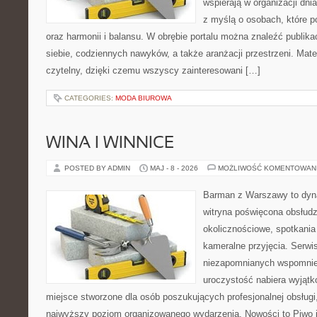
wspierają w organizacji dni
z myślą o osobach, które p
oraz harmonii i balansu. W obrębie portalu można znaleźć publika
siebie, codziennych nawyków, a także aranżacji przestrzeni. Mate
czytelny, dzięki czemu wszyscy zainteresowani […]
CATEGORIES:
MODA BIUROWA
WINA I WINNICE
POSTED BY ADMIN
MAJ - 8 - 2026
MOŻLIWOŚĆ KOMENTOWAN
Barman z Warszawy to dyna
witryna poświęcona obsłud
okolicznościowe, spotkania
kameralne przyjęcia. Serwi
niezapomnianych wspomnień
uroczystość nabiera wyjątk
miejsce stworzone dla osób poszukujących profesjonalnej obsługi
najwyższy poziom organizowanego wydarzenia. Nowości to Piwo i B