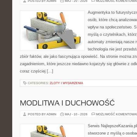
POSTED BY ADMIN
MAJ - 20 - 2026
MOŻLIWOŚĆ KOMENTOWA
Augmentyka to futurystyczn
osób, które chcą analizować
wpływ na społeczeństwo. St
myślą o czytelnikach, którzy
automaty zmieniają nasze r
technologia nie jest przeds
zbiór faktów, ale jako fascynująca opowieść. Na stronie można z
zagadnieniom, które jeszcze niedawno kojarzyły się głównie z odle
coraz częściej […]
CATEGORIES:
ZLOTY I WYDARZENIA
MODLITWA I DUCHOWOŚĆ
POSTED BY ADMIN
MAJ - 10 - 2026
MOŻLIWOŚĆ KOMENTOWA
Serwis NajlepszeKazania.pl
stworzone z myślą o osobac