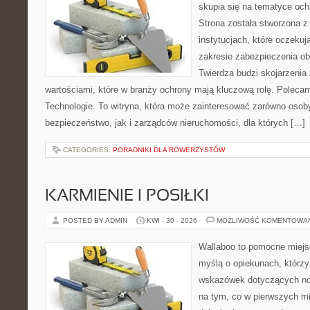
skupia się na tematyce och
Strona została stworzona z
instytucjach, które oczeku
zakresie zabezpieczenia o
Twierdza budzi skojarzenia z
wartościami, które w branży ochrony mają kluczową rolę. Polec
Technologie. To witryna, która może zainteresować zarówno osob
bezpieczeństwo, jak i zarządców nieruchomości, dla których […]
CATEGORIES:
PORADNIKI DLA ROWERZYSTÓW
KARMIENIE I POSIŁKI
POSTED BY ADMIN
KWI - 30 - 2026
MOŻLIWOŚĆ KOMENTOWA
Wallaboo to pomocne miejs
myślą o opiekunach, którz
wskazówek dotyczących now
na tym, co w pierwszych mi