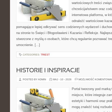
wartościowych treści zwią
chrześcijaństwem oraz codz
internetowa platforma, w k
odnaleźć wartościowe kazan
pomagające lepiej odkrywać sens codziennych wydarzeń i ducho
na stronie to Święci i Błogosławieni i Kazania i Refleksje. Najlep
stworzone z myślą o osobach, które chcą regularnie poznawać tr
umocnienie. […]
CATEGORIES:
TRIEST
HISTORIE I INSPIRACJE
POSTED BY ADMIN
MAJ - 10 - 2026
MOŻLIWOŚĆ KOMENTOWA
Portal tworzony pod marką
miejsce, które integruje za
estetyki i harmonii oraz pr
mogą znaleźć tutaj rozbudo