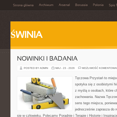
Archiwum
Arsenal
Borussia
Polonia
Strona główna
Spis 
ŚWINIA
NOWINKI I BADANIA
POSTED BY ADMIN
MAJ - 23 - 2026
MOŻLIWOŚĆ KOMENTOWA
Tęczowa Przystań to miejs
spotyka się z osobistymi hi
z myślą o osobach, które 
zachowania. Nazwa Tęczow
sens tego miejsca, poniewa
jednocześnie zaprasza do re
się w człowieku. Polecamy Poradnie i Terapie i Historie i Inspirac