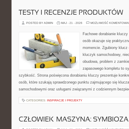
TESTY I RECENZJE PRODUKTÓW
POSTED BY ADMIN
MAJ - 21 - 2026
MOŻLIWOŚĆ KOMENTOWA
Fachowe dorabianie kluczy t
osób okazuje się praktycz
momencie. Zgubiony klucz 
kluczyk samochodowy, niedz
obudowa, problem z zamkie
zapasowego kompletu to syt
szybkość. Strona poświęcona dorabianiu kluczy prezentuje konkre
osób, które szukają sprawdzonego punktu zajmującego się klucz
samochodowymi oraz usługami związanymi z codziennym bezpie
CATEGORIES:
INSPIRACJE I PROJEKTY
CZŁOWIEK–MASZYNA: SYMBIOZA