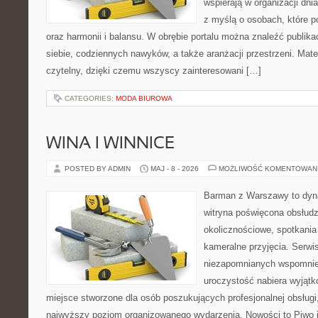
wspierają w organizacji dni
z myślą o osobach, które p
oraz harmonii i balansu. W obrębie portalu można znaleźć publika
siebie, codziennych nawyków, a także aranżacji przestrzeni. Mate
czytelny, dzięki czemu wszyscy zainteresowani […]
CATEGORIES:
MODA BIUROWA
WINA I WINNICE
POSTED BY ADMIN
MAJ - 8 - 2026
MOŻLIWOŚĆ KOMENTOWAN
Barman z Warszawy to dyna
witryna poświęcona obsłud
okolicznościowe, spotkania
kameralne przyjęcia. Serwi
niezapomnianych wspomnień
uroczystość nabiera wyjątk
miejsce stworzone dla osób poszukujących profesjonalnej obsługi
najwyższy poziom organizowanego wydarzenia. Nowości to Piwo i B