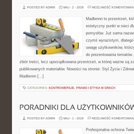
POSTED BY ADMIN
MAJ - 2 - 2026
MOŻLIWOŚĆ KOMENTOWAN
Madlennn to przestrzeń, kt
estetyczny punkt w sieci d
pomysłów. Już sama nazwa 
czymś wyrazistym, dlatego
uwagę użytkowników, którzy
do prezentowania tematów. 
zbiór treści, lecz uporządkowana przestrzeń, w której ważne są za
publikowanych materiałów. Nowości na stronie: Styl Życia i Zdrowi
Madlennn […]
CATEGORIES:
KONTROWERSJE, PRAWO I ETYKA W GRACH
PORADNIKI DLA UŻYTKOWNIKÓ
POSTED BY ADMIN
MAJ - 1 - 2026
MOŻLIWOŚĆ KOMENTOWAN
Profesjonalna ochrona Twier