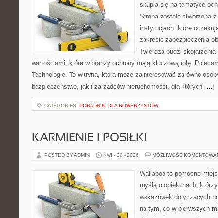
skupia się na tematyce och
Strona została stworzona z
instytucjach, które oczeku
zakresie zabezpieczenia o
Twierdza budzi skojarzenia z
wartościami, które w branży ochrony mają kluczową rolę. Polec
Technologie. To witryna, która może zainteresować zarówno osob
bezpieczeństwo, jak i zarządców nieruchomości, dla których […]
CATEGORIES:
PORADNIKI DLA ROWERZYSTÓW
KARMIENIE I POSIŁKI
POSTED BY ADMIN
KWI - 30 - 2026
MOŻLIWOŚĆ KOMENTOWA
Wallaboo to pomocne miejs
myślą o opiekunach, którz
wskazówek dotyczących now
na tym, co w pierwszych mi