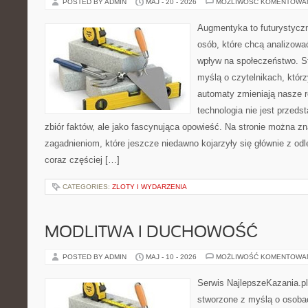
POSTED BY ADMIN
MAJ - 20 - 2026
MOŻLIWOŚĆ KOMENTOWA
Augmentyka to futurystyczn
osób, które chcą analizować
wpływ na społeczeństwo. St
myślą o czytelnikach, którzy
automaty zmieniają nasze r
technologia nie jest przeds
zbiór faktów, ale jako fascynująca opowieść. Na stronie można z
zagadnieniom, które jeszcze niedawno kojarzyły się głównie z odle
coraz częściej […]
CATEGORIES:
ZLOTY I WYDARZENIA
MODLITWA I DUCHOWOŚĆ
POSTED BY ADMIN
MAJ - 10 - 2026
MOŻLIWOŚĆ KOMENTOWA
Serwis NajlepszeKazania.pl
stworzone z myślą o osobac