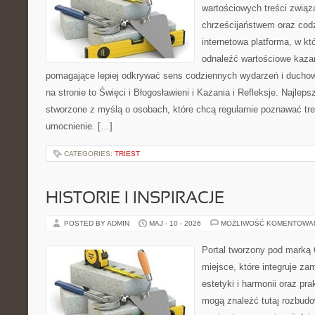
wartościowych treści zwią
chrześcijaństwem oraz codz
internetowa platforma, w k
odnaleźć wartościowe kazan
pomagające lepiej odkrywać sens codziennych wydarzeń i ducho
na stronie to Święci i Błogosławieni i Kazania i Refleksje. Najlep
stworzone z myślą o osobach, które chcą regularnie poznawać tr
umocnienie. […]
CATEGORIES:
TRIEST
HISTORIE I INSPIRACJE
POSTED BY ADMIN
MAJ - 10 - 2026
MOŻLIWOŚĆ KOMENTOWA
Portal tworzony pod marką
miejsce, które integruje za
estetyki i harmonii oraz pr
mogą znaleźć tutaj rozbudo