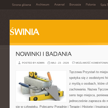
Archiwum
Arsenal
Borussia
Polonia
Strona główna
Spis 
ŚWINIA
NOWINKI I BADANIA
POSTED BY ADMIN
MAJ - 23 - 2026
MOŻLIWOŚĆ KOMENTOWA
Tęczowa Przystań to miejs
spotyka się z osobistymi hi
z myślą o osobach, które 
zachowania. Nazwa Tęczow
sens tego miejsca, poniewa
jednocześnie zaprasza do re
się w człowieku. Polecamy Poradnie i Terapie i Historie i Inspirac