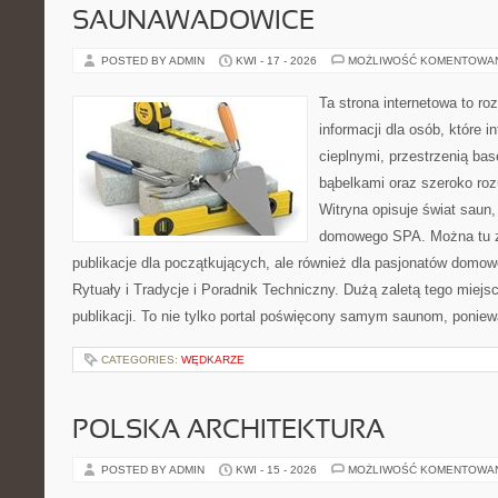
SAUNAWADOWICE
POSTED BY ADMIN
KWI - 17 - 2026
MOŻLIWOŚĆ KOMENTOWA
Ta strona internetowa to 
informacji dla osób, które i
cieplnymi, przestrzenią ba
bąbelkami oraz szeroko ro
Witryna opisuje świat saun,
domowego SPA. Można tu zn
publikacje dla początkujących, ale również dla pasjonatów domo
Rytuały i Tradycje i Poradnik Techniczny. Dużą zaletą tego miej
publikacji. To nie tylko portal poświęcony samym saunom, ponie
CATEGORIES:
WĘDKARZE
POLSKA ARCHITEKTURA
POSTED BY ADMIN
KWI - 15 - 2026
MOŻLIWOŚĆ KOMENTOWA