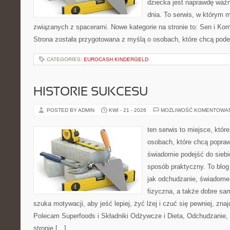
dziecka jest naprawdę ważn
dnia. To serwis, w którym 
związanych z spacerami. Nowe kategorie na stronie to: Sen i Kom
Strona została przygotowana z myślą o osobach, które chcą po
CATEGORIES:
EUROCASH KINDERGELD
HISTORIE SUKCESU
POSTED BY ADMIN
KWI - 21 - 2026
MOŻLIWOŚĆ KOMENTOWA
ten serwis to miejsce, któr
osobach, które chcą popra
świadomie podejść do siebi
sposób praktyczny. To blo
jak odchudzanie, świadome
fizyczna, a także dobre sa
szuka motywacji, aby jeść lepiej, żyć lżej i czuć się pewniej, znaj
Polecam Superfoods i Składniki Odżywcze i Dieta, Odchudzanie,
stronie […]