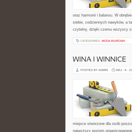
oraz harmonii i balansu. W obrębi
siebie, codziennych nawyków, a ta
czytelny, dzięki czemu wszyscy z
CATEGORIES:
MODA BIUROWA
WINA I WINNICE
POSTED BY ADMIN
MAJ - 8 - 2
miejsce stworzone dla osób poszuk
najwyższy poziom organizowanego w