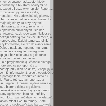
 i emocjonalne nadużycie, kiedy
bcowaliśmy z tekstami opartymi na
 szczególe i uczciwym opisie. Reportaż
to zadawać pytania o źródła,
kontekst. Nie zadowalać się pierwszą
 lecz szukać pełniejszego obrazu. Ta
daje się nie tylko przy czytaniu
ale również w pracy, relacjach i
 sprawach publicznych. Nie bez
st również język reportażu. Najlepsze
odzaju potrafią być piękne literacko, a
 precyzyjne. Dzięki temu czytelnik
e tylko wiedzę, ale też doświadczenie
Dobrze napisany reportaż ma rytm,
yczucie szczegółu i umiejętność
pięcia bez uciekania się do taniej
sprawia, że lektura nie jest
 ale przyjemnością. Właśnie dlatego
które sięgają po reportaże z
zostaje przy nich na dłużej. Znajdują w
cej niż informację. Znajdują opowieść o
ra pomaga lepiej zrozumieć innych i
e. Warto też czytać reportaże z
ju i regionu. Czasem wydaje nam się,
sze historie dzieją się daleko,
iezwykłe opowieści kryją się często
iany społeczne, lokalne konflikty,
kłych ludzi, pamięć dawnych wydarzeń,
łych miast i wsi to tematy, które
iedzieć o społeczeństwie bardzo wiele.