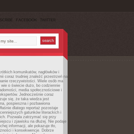
SCRIBE
FACEBOOK
TWITTER
rótkich komunikatów, nagłówków i
nii coraz trudniej znaleźć przestrzeń na
nanie rzeczywistości. Wiele osób ma
 wie o świecie dużo, bo codziennie
iadomości, media społecznościowe i
ekspertów. Jednocześnie coraz
zuje się, że taka wiedza jest
na, pospieszna i pozbawiona
łaśnie dlatego reportaż pozostaje
cenniejszych gatunków literackich i
ich. Pozwala zatrzymać się przy
iejscu i zjawisku na dłużej. Nie podaje
chej informacji, ale pokazuje tło,
eżności i konsekwencje. Dobrze