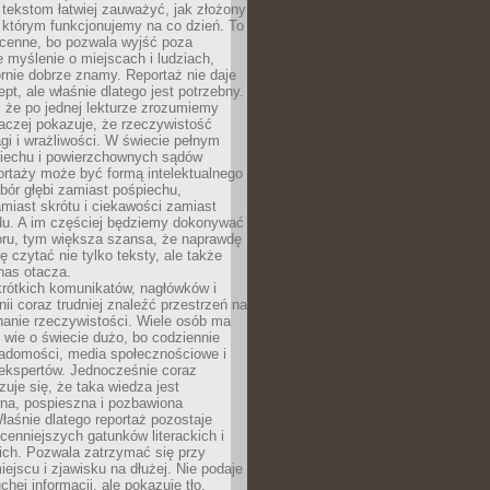
 tekstom łatwiej zauważyć, jak złożony
w którym funkcjonujemy na co dzień. To
 cenne, bo pozwala wyjść poza
 myślenie o miejscach i ludziach,
rnie dobrze znamy. Reportaż nie daje
ept, ale właśnie dlatego jest potrzebny.
, że po jednej lekturze zrozumiemy
aczej pokazuje, że rzeczywistość
i i wrażliwości. W świecie pełnym
piechu i powierzchownych sądów
ortaży może być formą intelektualnego
bór głębi zamiast pośpiechu,
miast skrótu i ciekawości zamiast
du. A im częściej będziemy dokonywać
oru, tym większa szansa, że naprawdę
 czytać nie tylko teksty, ale także
 nas otacza.
rótkich komunikatów, nagłówków i
nii coraz trudniej znaleźć przestrzeń na
nanie rzeczywistości. Wiele osób ma
 wie o świecie dużo, bo codziennie
iadomości, media społecznościowe i
ekspertów. Jednocześnie coraz
zuje się, że taka wiedza jest
na, pospieszna i pozbawiona
łaśnie dlatego reportaż pozostaje
cenniejszych gatunków literackich i
ich. Pozwala zatrzymać się przy
iejscu i zjawisku na dłużej. Nie podaje
chej informacji, ale pokazuje tło,