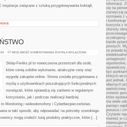
informacji. 
ć inspiracje związane z sztuką przygotowywania koktajli,
się na pierw
zazwyczaj pr
rozmawia z 
i konfrontuj
RSKIE
korzysta z t
złożony obra
przeciwwaga 
oczekujemy 
EŃSTWO
każde pytani
prostych. W
że prawda b
CYBERBEZPIECZEŃSTWO
026
MOŻLIWOŚĆ KOMENTOWANIA
ZOSTAŁA WYŁĄCZONA
intelektualn
umiejętność 
Sklep-Feniks.pl to nowoczesna przestrzeń dla osób,
reporterskie
sprawdzony
które cenią solidne wykonanie, atrakcyjne ceny oraz
być punktam
których wcze
wygodę zakupów online. Strona została przygotowana z
jest jednak,
myślą o użytkownikach poszukujących funkcjonalnych
własnych pr
wartościowy 
rozwiązań, które sprawdzą się zarówno w regularnym
zmienić pers
korzystaniu, jak i podczas realizacji bardziej
które wydawa
ma wiele odc
to Monitoring i wideodomofony i Cyberbezpieczeństwo.
pamięci najdł
porusza i zm
wana w taki sposób, aby odpowiadać na potrzeby szerokiego
Czytanie re
kownicy mogą znaleźć tutaj produkty praktyczne, które […]
również w co
interesujemy
socjologią. 