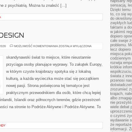
napisany rep
sensacją, l
ne z psychiatrią. Można tu znaleźć […]
Dzięki temu 
to, co się w
A
do określony
zwykłych lu
faktami a d
w jakimś reg
 DESIGN
dopiero opow
całe swoje 
problemu. M
ARCHITEKTURA
 2026
MOŻLIWOŚĆ KOMENTOWANIA
ZOSTAŁA WYŁĄCZONA
lecz dopiero
I
DESIGN
miejsca poka
skandynawski świat to miejsce, które nieustannie
codziennym 
rozwija empa
przyciąga osoby planujące wyprawy. To zakątek Europy,
krótkie info
w którym czyste krajobrazy spotyka się z lokalną
współczuciu,
świata z inn
kulturą, a każda wycieczka może stać się początkiem
przenosi nas
doświadczeń
nowej pasji. Strona poświęcona tej tematyce jest
zrozumieć ż
praktycznym przewodnikiem dla osób, które chcą lepiej
krajach, nal
albo zmagaj
inlandii, Islandii oraz północnych terenów, gdzie przestrzeń
nie przeżyli
wości na stronie to Podróże Aktywne i Podróże Aktywne. To
wiele debat 
uproszczeni
o czyimś życ
wydawanie s
że reportaże
NDY
informacji. 