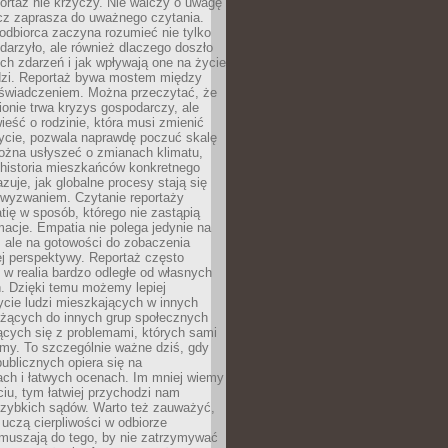
ortaż nie krzyczy. Nie walczy o uwagę
ecz zaprasza do uważnego czytania.
odbiorca zaczyna rozumieć nie tylko
ydarzyło, ale również dlaczego doszło
ch zdarzeń i jak wpływają one na życie
dzi. Reportaż bywa mostem między
oświadczeniem. Można przeczytać, że
ionie trwa kryzys gospodarczy, ale
ieść o rodzinie, która musi zmienić
życie, pozwala naprawdę poczuć skalę
ożna usłyszeć o zmianach klimatu,
 historia mieszkańców konkretnego
zuje, jak globalne procesy stają się
wyzwaniem. Czytanie reportaży
tię w sposób, którego nie zastąpią
rmacje. Empatia nie polega jedynie na
 ale na gotowości do zobaczenia
ej perspektywy. Reportaż często
 w realia bardzo odległe od własnych
. Dzięki temu możemy lepiej
ycie ludzi mieszkających w innych
eżących do innych grup społecznych
ących się z problemami, których sami
śmy. To szczególnie ważne dziś, gdy
publicznych opiera się na
ach i łatwych ocenach. Im mniej wiemy
iu, tym łatwiej przychodzi nam
zybkich sądów. Warto też zauważyć,
 uczą cierpliwości w odbiorze
Zmuszają do tego, by nie zatrzymywać