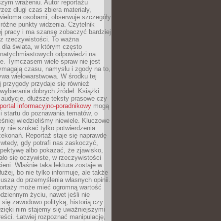
szym wrażeniu. Autor reportażu
zez długi czas zbiera materiały,
wieloma osobami, obserwuje szczegóły
e różne punkty widzenia. Czytelnik
ej pracy i ma szansę zobaczyć bardziej
z rzeczywistości. To ważna
dla świata, w którym często
natychmiastowych odpowiedzi na
e. Tymczasem wiele spraw nie jest
ymagają czasu, namysłu i zgody na to,
ywa wielowarstwowa. W środku tej
ej przygody przydaje się również
wybierania dobrych źródeł. Książki
, audycje, dłuższe teksty prasowe czy
portal informacyjno-poradnikowy
mogą
i startu do poznawania tematów, o
śniej wiedzieliśmy niewiele. Kluczowe
 by nie szukać tylko potwierdzenia
zekonań. Reportaż staje się naprawdę
wtedy, gdy potrafi nas zaskoczyć,
pektywę albo pokazać, że zjawisko,
ło się oczywiste, w rzeczywistości
ieni. Właśnie taka lektura zostaje w
użej, bo nie tylko informuje, ale także
usza do przemyślenia własnych opinii.
portaży może mieć ogromną wartość
dziennym życiu, nawet jeśli nie
 się zawodowo polityką, historią czy
Dzięki nim stajemy się uważniejszymi
reści. Łatwiej rozpoznać manipulację,