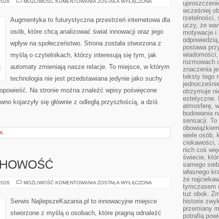
CZŁOWIEK–
 2026
MOŻLIWOŚĆ KOMENTOWANIA
ZOSTAŁA WYŁĄCZONA
uproszczenie
MASZYNA:
wcześniej o
SYMBIOZA
rzetelności,
Augmentyka to futurystyczna przestrzeń internetowa dla
uczy, że war
osób, które chcą analizować świat innowacji oraz jego
motywacje i 
odpowiedzią,
wpływ na społeczeństwo. Strona została stworzona z
postawa przy
wiadomości, 
myślą o czytelnikach, którzy interesują się tym, jak
rozmowach o
automaty zmieniają nasze relacje. To miejsce, w którym
znaczenia je
teksty tego r
technologia nie jest przedstawiana jedynie jako suchy
jednocześnie
a opowieść. Na stronie można znaleźć wpisy poświęcone
otrzymuje ni
estetyczne. 
no kojarzyły się głównie z odległą przyszłością, a dziś
atmosferę, w
budowania na
sensacji. To 
obowiązkiem,
A
wiele osób, 
ciekawości, 
nich coś wię
świecie, któ
UCHOWOŚĆ
samego siebi
własnego kra
że najciekaw
MODLITWA
 2026
MOŻLIWOŚĆ KOMENTOWANIA
ZOSTAŁA WYŁĄCZONA
tymczasem n
I
DUCHOWOŚĆ
tuż obok. Zm
Serwis NajlepszeKazania.pl to innowacyjne miejsce
historie zwy
przemiany ma
stworzone z myślą o osobach, które pragną odnaleźć
potrafią pow