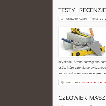
TESTY I RECENZ
POSTED BY ADMIN
MAJ - 21 -
szybkość. Strona poświęcona dorab
osób, które szukają sprawdzonego
samochodowymi oraz usługami zw
CATEGORIES:
INSPIRACJE I PROJ
CZŁOWIEK–MASZ