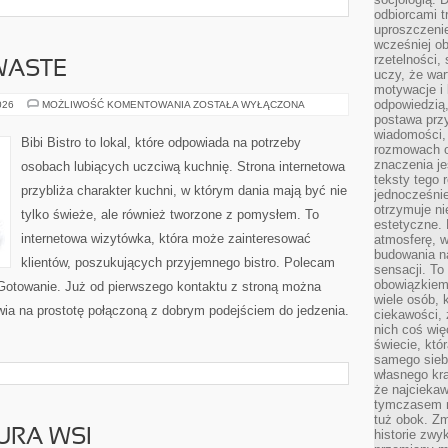
odbiorcami t
uproszczenie
wcześniej o
rzetelności,
WASTE
uczy, że war
motywacje i 
odpowiedzią,
PRZEPISY
026
MOŻLIWOŚĆ KOMENTOWANIA
ZOSTAŁA WYŁĄCZONA
ZERO-
postawa przy
WASTE
wiadomości, 
Bibi Bistro to lokal, które odpowiada na potrzeby
rozmowach o
znaczenia je
osobach lubiących uczciwą kuchnię. Strona internetowa
teksty tego r
przybliża charakter kuchni, w którym dania mają być nie
jednocześnie
otrzymuje ni
tylko świeże, ale również tworzone z pomysłem. To
estetyczne. 
internetowa wizytówka, która może zainteresować
atmosferę, w
budowania na
klientów, poszukujących przyjemnego bistro. Polecam
sensacji. To 
obowiązkiem,
Gotowanie. Już od pierwszego kontaktu z stroną można
wiele osób, 
awia na prostotę połączoną z dobrym podejściem do jedzenia.
ciekawości, 
nich coś wię
świecie, któ
samego siebi
własnego kra
że najciekaw
tymczasem n
tuż obok. Zm
URA WSI
historie zwy