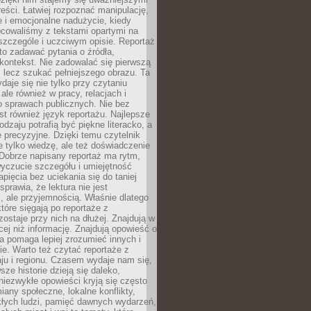
reści. Łatwiej rozpoznać manipulację,
 i emocjonalne nadużycie, kiedy
bcowaliśmy z tekstami opartymi na
 szczególe i uczciwym opisie. Reportaż
to zadawać pytania o źródła,
kontekst. Nie zadowalać się pierwszą
 lecz szukać pełniejszego obrazu. Ta
daje się nie tylko przy czytaniu
ale również w pracy, relacjach i
 sprawach publicznych. Nie bez
st również język reportażu. Najlepsze
odzaju potrafią być piękne literacko, a
 precyzyjne. Dzięki temu czytelnik
e tylko wiedzę, ale też doświadczenie
Dobrze napisany reportaż ma rytm,
yczucie szczegółu i umiejętność
pięcia bez uciekania się do taniej
sprawia, że lektura nie jest
 ale przyjemnością. Właśnie dlatego
które sięgają po reportaże z
zostaje przy nich na dłużej. Znajdują w
cej niż informację. Znajdują opowieść o
ra pomaga lepiej zrozumieć innych i
e. Warto też czytać reportaże z
ju i regionu. Czasem wydaje nam się,
sze historie dzieją się daleko,
iezwykłe opowieści kryją się często
iany społeczne, lokalne konflikty,
kłych ludzi, pamięć dawnych wydarzeń,