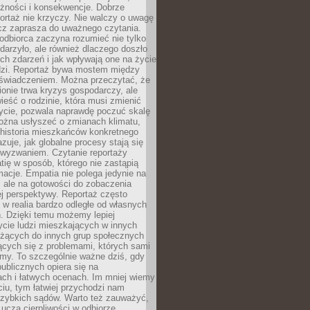
eżności i konsekwencje. Dobrze
ortaż nie krzyczy. Nie walczy o uwagę
ecz zaprasza do uważnego czytania.
odbiorca zaczyna rozumieć nie tylko
ydarzyło, ale również dlaczego doszło
ch zdarzeń i jak wpływają one na życie
dzi. Reportaż bywa mostem między
oświadczeniem. Można przeczytać, że
ionie trwa kryzys gospodarczy, ale
ieść o rodzinie, która musi zmienić
życie, pozwala naprawdę poczuć skalę
ożna usłyszeć o zmianach klimatu,
 historia mieszkańców konkretnego
zuje, jak globalne procesy stają się
wyzwaniem. Czytanie reportaży
tię w sposób, którego nie zastąpią
rmacje. Empatia nie polega jedynie na
 ale na gotowości do zobaczenia
ej perspektywy. Reportaż często
 w realia bardzo odległe od własnych
. Dzięki temu możemy lepiej
ycie ludzi mieszkających w innych
eżących do innych grup społecznych
ących się z problemami, których sami
śmy. To szczególnie ważne dziś, gdy
publicznych opiera się na
ach i łatwych ocenach. Im mniej wiemy
iu, tym łatwiej przychodzi nam
zybkich sądów. Warto też zauważyć,
 uczą cierpliwości w odbiorze