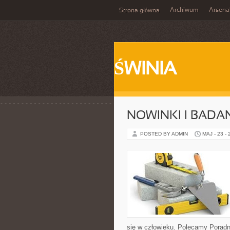
Archiwum
Arsena
Strona główna
ŚWINIA
NOWINKI I BADA
POSTED BY ADMIN
MAJ - 23 -
się w człowieku. Polecamy Poradnie