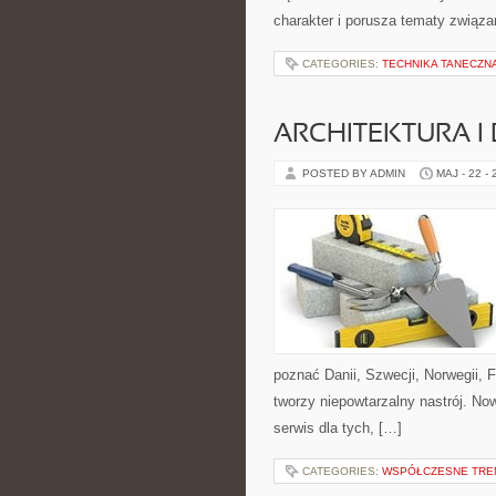
charakter i porusza tematy związa
CATEGORIES:
TECHNIKA TANECZN
ARCHITEKTURA I
POSTED BY ADMIN
MAJ - 22 -
poznać Danii, Szwecji, Norwegii, F
tworzy niepowtarzalny nastrój. No
serwis dla tych, […]
CATEGORIES:
WSPÓŁCZESNE TRE