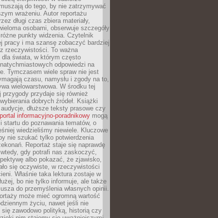
Zmuszają do tego, by nie zatrzymywać
szym wrażeniu. Autor reportażu
zez długi czas zbiera materiały,
wieloma osobami, obserwuje szczegóły
e różne punkty widzenia. Czytelnik
ej pracy i ma szansę zobaczyć bardziej
z rzeczywistości. To ważna
dla świata, w którym często
natychmiastowych odpowiedzi na
e. Tymczasem wiele spraw nie jest
ymagają czasu, namysłu i zgody na to,
ywa wielowarstwowa. W środku tej
ej przygody przydaje się również
wybierania dobrych źródeł. Książki
, audycje, dłuższe teksty prasowe czy
portal informacyjno-poradnikowy
mogą
i startu do poznawania tematów, o
śniej wiedzieliśmy niewiele. Kluczowe
 by nie szukać tylko potwierdzenia
zekonań. Reportaż staje się naprawdę
wtedy, gdy potrafi nas zaskoczyć,
pektywę albo pokazać, że zjawisko,
ło się oczywiste, w rzeczywistości
ieni. Właśnie taka lektura zostaje w
użej, bo nie tylko informuje, ale także
usza do przemyślenia własnych opinii.
portaży może mieć ogromną wartość
dziennym życiu, nawet jeśli nie
 się zawodowo polityką, historią czy
Dzięki nim stajemy się uważniejszymi