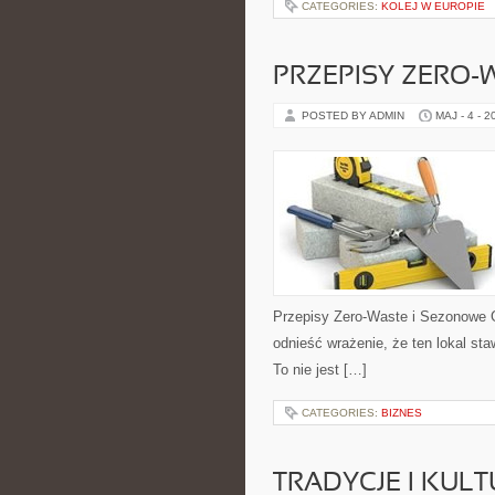
CATEGORIES:
KOLEJ W EUROPIE
PRZEPISY ZERO-
POSTED BY ADMIN
MAJ - 4 - 2
Przepisy Zero-Waste i Sezonowe 
odnieść wrażenie, że ten lokal st
To nie jest […]
CATEGORIES:
BIZNES
TRADYCJE I KULT