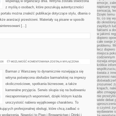
wspierają w organizacji dnia. Witryna została stworzona
emocje, zal
napisany rep
z myślą o osobach, które poszukują autentyczności
sensacją, l
e portalu można znaleźć publikacje dotyczące stylu, dbania o
Dzięki temu 
to, co się w
kże aranżacji przestrzeni. Materiały są pisane w sposób
do określony
ainteresowani […]
zwykłych lu
faktami a d
w jakimś reg
dopiero opow
całe swoje 
problemu. M
lecz dopiero
miejsca poka
codziennym 
rozwija empa
WINA
026
MOŻLIWOŚĆ KOMENTOWANIA
ZOSTAŁA WYŁĄCZONA
I
krótkie info
WINNICE
współczuciu,
Barman z Warszawy to dynamicznie rozwijająca się
świata z inn
przenosi nas
witryna poświęcona obsłudze barmańskiej na imprezy
doświadczeń
okolicznościowe, spotkania biznesowe, a także
zrozumieć ż
krajach, nal
kameralne przyjęcia. Serwis skupia się na budowaniu
albo zmagaj
nie przeżyli
niezapomnianych wspomnień, dzięki którym każda
wiele debat 
uroczystość nabiera wyjątkowego charakteru. To
uproszczeni
o czyimś życ
ujących profesjonalnej obsługi, które chcą zadbać o
wydawanie s
ydarzenia. Nowości to Piwo i Browarnictwo i Drinki i
że reportaże