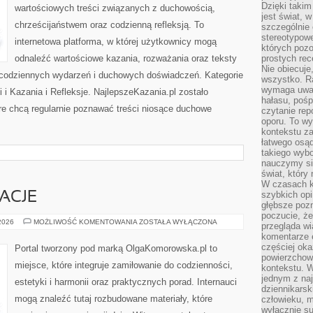
Dzięki takim
wartościowych treści związanych z duchowością,
jest świat, 
chrześcijaństwem oraz codzienną refleksją. To
szczególnie
stereotypowe
internetowa platforma, w której użytkownicy mogą
których pozo
odnaleźć wartościowe kazania, rozważania oraz teksty
prostych rec
Nie obiecuje
 codziennych wydarzeń i duchowych doświadczeń. Kategorie
wszystko. R
wymaga uwag
i i Kazania i Refleksje. NajlepszeKazania.pl zostało
hałasu, poś
re chcą regularnie poznawać treści niosące duchowe
czytanie rep
oporu. To wy
kontekstu za
łatwego osą
takiego wyb
nauczymy się
świat, który
W czasach k
szybkich opi
RACJE
głębsze poz
poczucie, że
HISTORIE
 2026
MOŻLIWOŚĆ KOMENTOWANIA
ZOSTAŁA WYŁĄCZONA
przegląda w
I
komentarze 
INSPIRACJE
częściej oka
Portal tworzony pod marką OlgaKomorowska.pl to
powierzchow
miejsce, które integruje zamiłowanie do codzienności,
kontekstu. W
jednym z naj
estetyki i harmonii oraz praktycznych porad. Internauci
dziennikarsk
mogą znaleźć tutaj rozbudowane materiały, które
człowieku, m
wyłącznie su