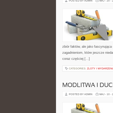
POSTED BY ADMIN
MAJ - 20 -
zbiór faktów, ale jako fascynując
zagadnieniom, które jeszcze niedaw
coraz częściej […]
CATEGORIES:
ZLOTY I WYDARZENI
MODLITWA I D
POSTED BY ADMIN
MAJ - 10 -