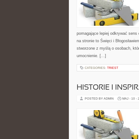
pomagające lepiej odkrywać sens
na stronie to Święci i Błogosławien
stworzone z myślą o osobach, któ
umocnienie. […]
CATEGORIES:
TRIEST
HISTORIE I INSPI
POSTED BY ADMIN
MAJ - 10 -