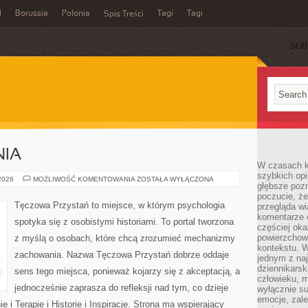
l
Borussia
Polonia
Tagi
Tagi
Spis Treści
SUB
NIA
W czasach k
szybkich opi
NOWINKI
 2026
MOŻLIWOŚĆ KOMENTOWANIA
ZOSTAŁA WYŁĄCZONA
głębsze poz
I
BADANIA
poczucie, że
Tęczowa Przystań to miejsce, w którym psychologia
przegląda w
komentarze 
spotyka się z osobistymi historiami. To portal tworzona
częściej oka
powierzchow
z myślą o osobach, które chcą zrozumieć mechanizmy
kontekstu. W
zachowania. Nazwa Tęczowa Przystań dobrze oddaje
jednym z naj
dziennikarsk
sens tego miejsca, ponieważ kojarzy się z akceptacją, a
człowieku, m
jednocześnie zaprasza do refleksji nad tym, co dzieje
wyłącznie su
emocje, zal
 i Terapie i Historie i Inspiracje. Strona ma wspierający