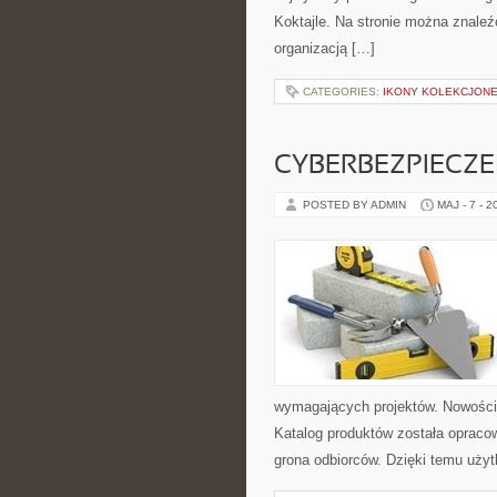
Koktajle. Na stronie można znaleź
organizacją […]
CATEGORIES:
IKONY KOLEKCJONE
CYBERBEZPIECZ
POSTED BY ADMIN
MAJ - 7 - 2
wymagających projektów. Nowości 
Katalog produktów została opraco
grona odbiorców. Dzięki temu użyt