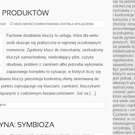
się na pierw
zazwyczaj pr
rozmawia z 
JE PRODUKTÓW
i konfrontuj
korzysta z t
złożony obra
TESTY
 2026
MOŻLIWOŚĆ KOMENTOWANIA
ZOSTAŁA WYŁĄCZONA
I
przeciwwaga 
RECENZJE
oczekujemy 
PRODUKTÓW
Fachowe dorabianie kluczy to usługa, która dla wielu
każde pytani
prostych. W
osób okazuje się praktyczna w najmniej oczekiwanym
że prawda b
momencie. Zgubiony klucz do mieszkania, uszkodzony
intelektualn
umiejętność 
kluczyk samochodowy, niedziałający pilot, zużyta
reporterskie
obudowa, problem z zamkiem albo potrzeba wykonania
sprawdzony
być punktam
zapasowego kompletu to sytuacje, w których liczy się
których wcze
jest jednak,
ianiu kluczy prezentuje konkretną ofertę skierowaną do
własnych pr
 punktu zajmującego się kluczami, zamkami, kluczykami
wartościowy 
zmienić pers
iązanymi z codziennym bezpieczeństwem. Już na […]
które wydawa
ma wiele odc
pamięci najdł
EKTY
porusza i zm
Czytanie re
również w co
interesujemy
YNA: SYMBIOZA
socjologią. 
odbiorcami t