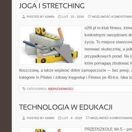
JOGA I STRETCHING
POSTED BY ADMIN
LUT - 10 - 2026
MOŻLIWOŚĆ KOMENTOWA
o2fit.pl to klub fitness, któ
konkretnymi narzędziami do
życia. To miejsce stworzon
trenować skuteczniej, a jed
przypadkowych porad. Na st
które pomagają zbudować f
tłuszczową, a także wspierać dobre samopoczucie — bez presji, 
kategorie to Pilates i zdrowy kręgosłup i Fitness po 40-tce. Idea o2
CATEGORIES:
NIERUCHOMOŚCI
TECHNOLOGIA W EDUKACJI
POSTED BY ADMIN
LUT - 9 - 2026
MOŻLIWOŚĆ KOMENTOWAN
PRZEDSZKOLE NA 5 – porta