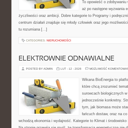
To opowieść o zdobywaniu 
aż po następne wyzwania e
życzliwości oraz ambicji. Dobre kategorie to Programy i podręczni
centrum działań znajduje się młody człowiek oraz jego możliwośc
tu rozumiana […]
CATEGORIES:
NIERUCHOMOŚCI
ELEKTROWNIE ODNAWIALNE
POSTED BY ADMIN
LUT - 12 - 2026
MOŻLIWOŚĆ KOMENTOWA
Wikana BioEnergia to platf
które chcą zrozumieć temat 
surowcach biologicznych w 
jednocześnie konkretny. St
tym, jak biomasa może stać
łańcuch dostaw, oraz na co
wchodzą ekonomia i wydajność. Kategorie to Klimat i środowisko i
Na stronie przewija się myśl, że transformacja energetyczna nie d