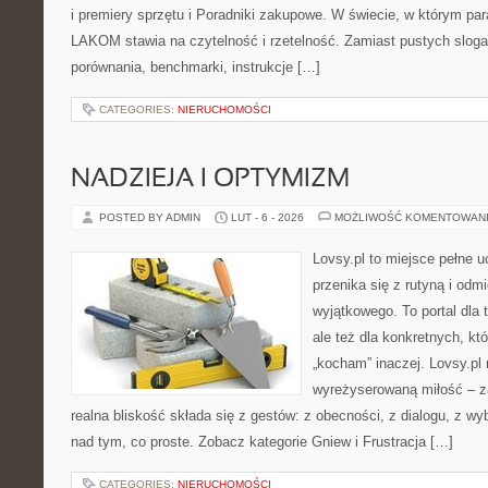
i premiery sprzętu i Poradniki zakupowe. W świecie, w którym par
LAKOM stawia na czytelność i rzetelność. Zamiast pustych sloga
porównania, benchmarki, instrukcje […]
CATEGORIES:
NIERUCHOMOŚCI
NADZIEJA I OPTYMIZM
POSTED BY ADMIN
LUT - 6 - 2026
MOŻLIWOŚĆ KOMENTOWAN
Lovsy.pl to miejsce pełne 
przenika się z rutyną i odm
wyjątkowego. To portal dla 
ale też dla konkretnych, kt
„kocham” inaczej. Lovsy.pl 
wyreżyserowaną miłość – z
realna bliskość składa się z gestów: z obecności, z dialogu, z w
nad tym, co proste. Zobacz kategorie Gniew i Frustracja […]
CATEGORIES:
NIERUCHOMOŚCI