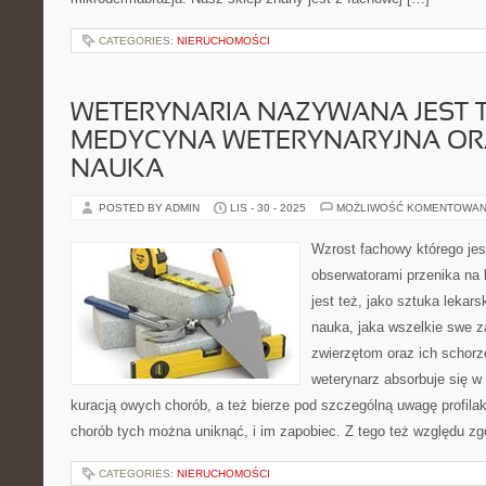
CATEGORIES:
NIERUCHOMOŚCI
WETERYNARIA NAZYWANA JEST T
MEDYCYNA WETERYNARYJNA ORA
NAUKA
POSTED BY ADMIN
LIS - 30 - 2025
MOŻLIWOŚĆ KOMENTOWAN
Wzrost fachowy którego je
obserwatorami przenika na
jest też, jako sztuka lekars
nauka, jaka wszelkie swe 
zwierzętom oraz ich schor
weterynarz absorbuje się w
kuracją owych chorób, a też bierze pod szczególną uwagę profilakt
chorób tych można uniknąć, i im zapobiec. Z tego też względu zg
CATEGORIES:
NIERUCHOMOŚCI