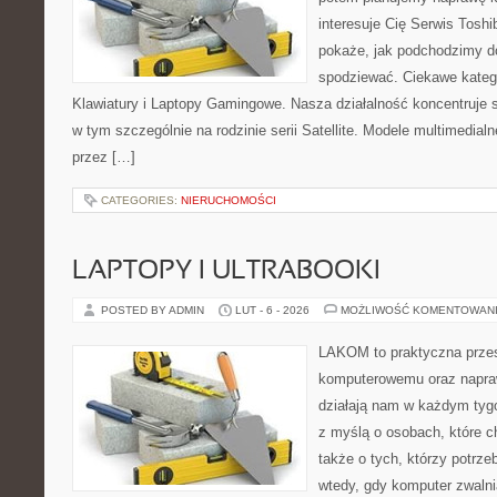
interesuje Cię Serwis Toshi
pokaże, jak podchodzimy d
spodziewać. Ciekawe katego
Klawiatury i Laptopy Gamingowe. Nasza działalność koncentruje s
w tym szczególnie na rodzinie serii Satellite. Modele multimedialne
przez […]
CATEGORIES:
NIERUCHOMOŚCI
LAPTOPY I ULTRABOOKI
POSTED BY ADMIN
LUT - 6 - 2026
MOŻLIWOŚĆ KOMENTOWAN
LAKOM to praktyczna przes
komputerowemu oraz napra
działają nam w każdym tyg
z myślą o osobach, które c
także o tych, którzy potrz
wtedy, gdy komputer zwalni