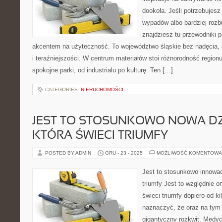
dookoła. Jeśli potrzebujesz
wypadów albo bardziej rozb
znajdziesz tu przewodniki 
akcentem na użyteczność. To województwo śląskie bez nadęcia, al
i teraźniejszości. W centrum materiałów stoi różnorodność region
spokojne parki, od industrialu po kulturę. Ten […]
CATEGORIES:
NIERUCHOMOŚCI
JEST TO STOSUNKOWO NOWA DZ
KTÓRA ŚWIECI TRIUMFY
POSTED BY ADMIN
GRU - 23 - 2025
MOŻLIWOŚĆ KOMENTOWA
Jest to stosunkowo innowac
triumfy Jest to względnie o
świeci triumfy dopiero od ki
naznaczyć, że oraz na tym 
gigantyczny rozkwit. Medyc