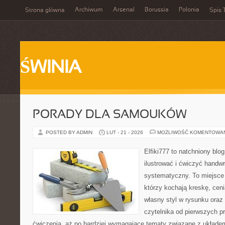
Archiwum
Arsenal
Borussia
Polonia
Strona główna
Spis 
ŚWINIA
PORADY DLA SAMOUKÓW
POSTED BY ADMIN
LUT - 21 - 2026
MOŻLIWOŚĆ KOMENTOWA
Elfiki777 to natchniony blo
ilustrować i ćwiczyć handwr
systematyczny. To miejsce 
którzy kochają kreskę, cen
własny styl w rysunku oraz
czytelnika od pierwszych pr
ćwiczenia, aż po bardziej wymagające tematy związane z układe