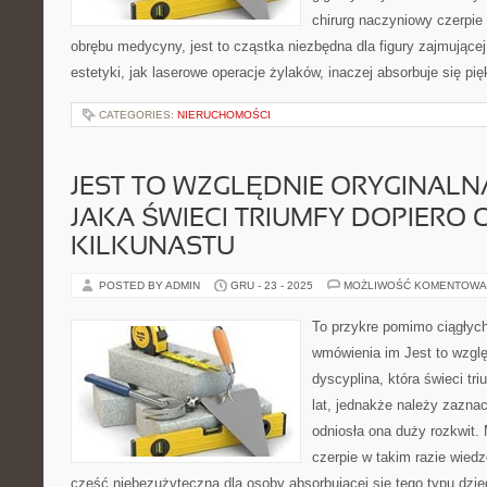
chirurg naczyniowy czerpie
obrębu medycyny, jest to cząstka niezbędna dla figury zajmującej 
estetyki, jak laserowe operacje żylaków, inaczej absorbuje się pi
CATEGORIES:
NIERUCHOMOŚCI
JEST TO WZGLĘDNIE ORYGINALNA
JAKA ŚWIECI TRIUMFY DOPIERO 
KILKUNASTU
POSTED BY ADMIN
GRU - 23 - 2025
MOŻLIWOŚĆ KOMENTOWA
To przykre pomimo ciągłych 
wmówienia im Jest to wzglę
dyscyplina, która świeci tri
lat, jednakże należy zazna
odniosła ona duży rozkwit
czerpie w takim razie wied
część niebezużyteczna dla osoby absorbującej się tego typu dziedz