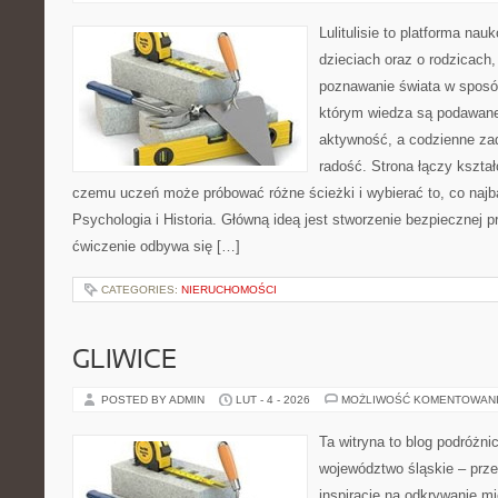
Lulitulisie to platforma na
dzieciach oraz o rodzicach,
poznawanie świata w sposób
którym wiedza są podawane
aktywność, a codzienne zad
radość. Strona łączy kształ
czemu uczeń może próbować różne ścieżki i wybierać to, co najba
Psychologia i Historia. Główną ideą jest stworzenie bezpiecznej pr
ćwiczenie odbywa się […]
CATEGORIES:
NIERUCHOMOŚCI
GLIWICE
POSTED BY ADMIN
LUT - 4 - 2026
MOŻLIWOŚĆ KOMENTOWAN
Ta witryna to blog podróżn
województwo śląskie – prze
inspiracje na odkrywanie mi