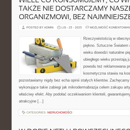
WIELE CO KONSUMUJEMY, CO WP
TAKŻE NIE DOSTARCZAMY NAS
ORGANIZMOWI, BEZ NAJMNIEJSZ
POSTED BY ADMIN
LIS - 25 - 2025
MOŻLIWOŚĆ KOMENTOWAN
Rzeczywistością w obecnyc
piękno. Sztuczne Światem 
wieku dowodzi naturalne pię
ubiegłego wieku przestają j
powodu też reklamowana pr
kosmetyczna stawia na kosm
pozostawiamy nigdy bez echa opinii stałych klientów. Zachęcamy
wykonujące takie zabiegi jak mikrodermabrazja celem zakupu art
właściwy efekt. Aby podołać oczekiwaniom klienteli, gwarantujem
atrakcyjne […]
CATEGORIES:
NIERUCHOMOŚCI