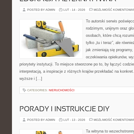
POSTED BY ADMIN
LUT - 14 - 2026
MOŻLIWOŚĆ KOMENTOWA
To autorski serwis poświęco
rodzimym, unijnym oraz gl
osobach, które chcą rozumie
tylko „tu i teraz”, ale równ
jak zmieniają się programy,
oczekiwania opiekunów, wyz
priorytety instytucji. To miejsce stworzone po to, by łączyć codz
interpretacją, a inspiracje z różnych krajów przekładać na konkr
wyższe i […]
CATEGORIES:
NIERUCHOMOŚCI
PORADY I INSTRUKCJE DIY
POSTED BY ADMIN
LUT - 13 - 2026
MOŻLIWOŚĆ KOMENTOWA
Ta witryna to wszechstronn