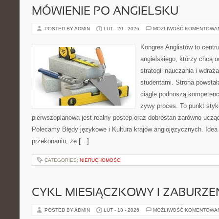
MÓWIENIE PO ANGIELSKU
POSTED BY ADMIN
LUT - 20 - 2026
MOŻLIWOŚĆ KOMENTOWA
Kongres Anglistów to centr
angielskiego, którzy chcą
strategii nauczania i wdra
studentami. Strona powstał
ciągle podnoszą kompetencj
żywy proces. To punkt styku 
pierwszoplanowa jest realny postęp oraz dobrostan zarówno ucząc
Polecamy Błędy językowe i Kultura krajów anglojęzycznych. Idea 
przekonaniu, że […]
CATEGORIES:
NIERUCHOMOŚCI
CYKL MIESIĄCZKOWY I ZABURZE
POSTED BY ADMIN
LUT - 18 - 2026
MOŻLIWOŚĆ KOMENTOWA