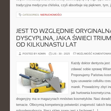
tradycyjna medycyna chińska, czyli absorbuje się pięknem, tym, 
CATEGORIES:
NIERUCHOMOŚCI
JEST TO WZGLĘDNIE ORYGINALN
DYSCYPLINA, JAKA ŚWIECI TRIU
OD KILKUNASTU LAT
POSTED BY ADMIN
LIS - 30 - 2025
MOŻLIWOŚĆ KOMENTOWAN
Każdy doktor dentysta jest 
zdawać sobie sprawę Witam
Proponujemy Państwu kosmet
typu usuwanie cellulitu rz
marek. Prowadzimy zbyt in
jak hurtownia kosmetyczna
drogeryjny ma w magazynach mnóstwo kosmetyków. Nasi doradcy 
temacie. Olbrzymią kompetencję potwierdzi znajomość takich bra
mikrodermabrazja. Nasz sklep znany jest z fachowej […]