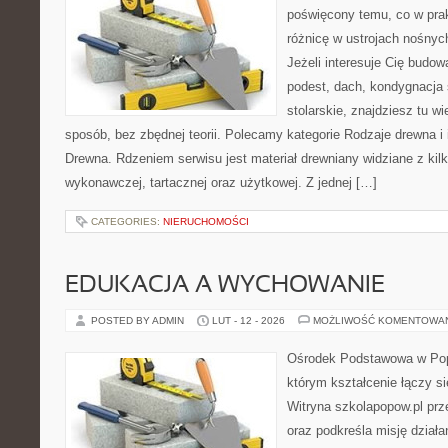
poświęcony temu, co w prak
różnicę w ustrojach nośnyc
Jeżeli interesuje Cię budo
podest, dach, kondygnacja 
stolarskie, znajdziesz tu 
sposób, bez zbędnej teorii. Polecamy kategorie Rodzaje drewna i 
Drewna. Rdzeniem serwisu jest materiał drewniany widziane z kil
wykonawczej, tartacznej oraz użytkowej. Z jednej […]
CATEGORIES:
NIERUCHOMOŚCI
EDUKACJA A WYCHOWANIE
POSTED BY ADMIN
LUT - 12 - 2026
MOŻLIWOŚĆ KOMENTOWA
Ośrodek Podstawowa w Pop
którym kształcenie łączy s
Witryna szkolapopow.pl prz
oraz podkreśla misję dział