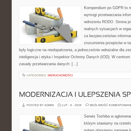
Kompendium po GDPR to mi
wymogi przetwarzania info
wdrożeniu RODO. Strona je
realnych sytuacjach w orga
za bezpieczeństwo informacji
zrozumienia przepisów w ta
były logiczne na niedopatrzenia, a jednocześnie wdrażalne dla 
inteligencja i etyka i Inspektor Ochrony Danych (IOD). W centrum
zasady przetwarzania danych: […]
CATEGORIES:
NIERUCHOMOŚCI
MODERNIZACJA I ULEPSZENIA S
POSTED BY ADMIN
LUT - 6 - 2026
MOŻLIWOŚĆ KOMENTOWAN
Serwis Toshiba w aglomeracj
którym stawiamy na rzeteln
potem planujemy naprawę kr