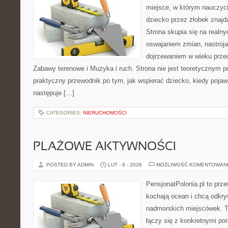
miejsce, w którym nauczyc
dziecko przez żłobek znaj
Strona skupia się na realn
oswajaniem zmian, nastroja
dojrzewaniem w wieku prz
Zabawy terenowe i Muzyka i ruch. Strona nie jest teoretycznym p
praktyczny przewodnik po tym, jak wspierać dziecko, kiedy pojaw
następuje […]
CATEGORIES:
NIERUCHOMOŚCI
PLAŻOWE AKTYWNOŚCI
POSTED BY ADMIN
LUT - 8 - 2026
MOŻLIWOŚĆ KOMENTOWAN
PensjonatPolonia.pl to prze
kochają ocean i chcą odkry
nadmorskich miejscówek. T
łączy się z konkretnymi po