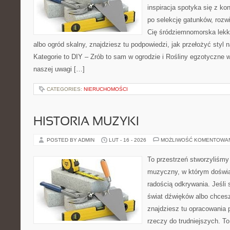
inspiracja spotyka się z k
po selekcję gatunków, rozwią
Cię śródziemnomorska lekko
albo ogród skalny, znajdziesz tu podpowiedzi, jak przełożyć styl n
Kategorie to DIY – Zrób to sam w ogrodzie i Rośliny egzotyczne 
naszej uwagi […]
CATEGORIES:
NIERUCHOMOŚCI
HISTORIA MUZYKI
POSTED BY ADMIN
LUT - 16 - 2026
MOŻLIWOŚĆ KOMENTOWA
To przestrzeń stworzyliśmy
muzyczny, w którym doświa
radością odkrywania. Jeśli
świat dźwięków albo chces
znajdziesz tu opracowania
rzeczy do trudniejszych. To 