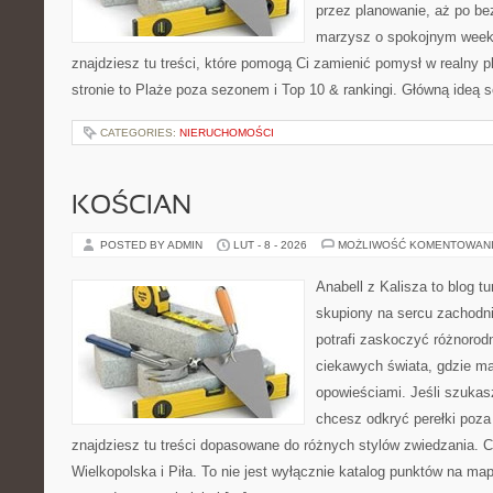
przez planowanie, aż po be
marzysz o spokojnym week
znajdziesz tu treści, które pomogą Ci zamienić pomysł w realny p
stronie to Plaże poza sezonem i Top 10 & rankingi. Główną ideą 
CATEGORIES:
NIERUCHOMOŚCI
KOŚCIAN
POSTED BY ADMIN
LUT - 8 - 2026
MOŻLIWOŚĆ KOMENTOWAN
Anabell z Kalisza to blog t
skupiony na sercu zachodnie
potrafi zaskoczyć różnorodn
ciekawych świata, gdzie ma
opowieściami. Jeśli szuka
chcesz odkryć perełki poz
znajdziesz tu treści dopasowane do różnych stylów zwiedzania. 
Wielkopolska i Piła. To nie jest wyłącznie katalog punktów na map