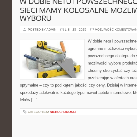
W DOBIE NETU I POWSZECHNEG
SIECI MAMY KOLOSALNE MOŻLI
WYBORU
POSTED BY ADMIN
LIS - 25 - 2025
MOŻLIWOŚĆ KOMENTOWAN
W dobie netu i powszechne
ogromne możliwości wyboru
powszechnego dostępu do 
możliwości wyboru produktó
chcemy skorzystać czy też 
przebierając w ofertach ora
optymalne – czy to pod kątem jakości czy ceny. Dzisiaj w Inter
sprzedaży adekwatnie każdego typu, nawet apteki internetowe, k
leków […]
CATEGORIES:
NIERUCHOMOŚCI