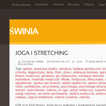
Archiwum
Arsenal
Borussia
Polonia
Strona główna
Spis 
ŚWINIA
JOGA I STRETCHING
POSTED BY ADMIN
POSTED ON LUT - 10 - 2026
MOŻLIWOŚĆ 
WYŁĄCZONA
Tagi:
apteka
,
aranżacja wnętrz
,
armatura
,
badania genetyczne
,
bi
choroby
,
diagnostyka
,
dieta
,
Dom
,
dzieci
,
edukacja domowa
,
egz
fitness medyczny
,
genetyka
,
gry edukacyjne
,
instalacje domowe
,
budowlane
,
materiały medyczne
,
Meble
,
medycyna
,
Mieszkanie
,
ogrodnictwo
,
opieka nad dziećmi
,
opieka społeczna
,
opieka zdrow
roślin
,
profilaktyka
,
przychodnia
,
psychologia
,
psychologia dzieci
remont
,
rodzicielstwo
,
rodzina
,
rtv agd
,
sprzęt medyczny
,
superfo
usługi rodzinne
,
wczesne wychowanie
,
wiedza medyczna
,
wodoci
zabawa
,
zajęcia dodatkowe
,
zdrowe żywienie
,
zdrowie
o2fit.pl to klub fitness, które łączy praktykę z konkretnymi narzę