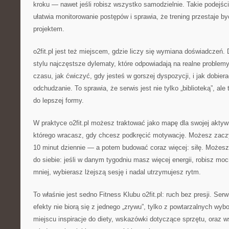
kroku — nawet jeśli robisz wszystko samodzielnie. Takie podejści
ułatwia monitorowanie postępów i sprawia, że trening przestaje by
projektem.
o2fit.pl jest też miejscem, gdzie liczy się wymiana doświadczeń. 
stylu najczęstsze dylematy, które odpowiadają na realne problemy
czasu, jak ćwiczyć, gdy jesteś w gorszej dyspozycji, i jak dobierać
odchudzanie. To sprawia, że serwis jest nie tylko „biblioteką”, a
do lepszej formy.
W praktyce o2fit.pl możesz traktować jako mapę dla swojej aktyw
którego wracasz, gdy chcesz podkręcić motywację. Możesz zac
10 minut dziennie — a potem budować coraz więcej: siłę. Możes
do siebie: jeśli w danym tygodniu masz więcej energii, robisz mocn
mniej, wybierasz lżejszą sesję i nadal utrzymujesz rytm.
To właśnie jest sedno Fitness Klubu o2fit.pl: ruch bez presji. Se
efekty nie biorą się z jednego „zrywu”, tylko z powtarzalnych wy
miejscu inspiracje do diety, wskazówki dotyczące sprzętu, oraz 