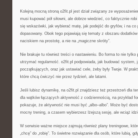
Kolejną mocną stroną o2fit.pl jest dział związany ze wyposażeni
musi kupować pół siłowni, ale dobrze wiedzieć, co faktycznie robi
się wskazówki, jak wybierać matę, jak podejść do gryfów, i na co
dopasowany. Obok tego pojawiają się tematy z obszaru dodatków
naciskiem na prostotę, a nie na „magiczne skróty”.
Nie brakuje tu również treści o nastawieniu. Bo forma to nie tylko 
utrzymać regularność. o2fit.pl podpowiada, jak budować system, j
początkujących, oraz jak ustawiać cele, żeby były Twoje. W prakt
które chcą ćwiczyć nie przez tydzień, ale latami.
Jeśli lubisz dynamikę, na o2fit.pl znajdziesz też przestrzeń dla 
dla wątków łączących aktywność z codziennością, na przykład f
pokazuje, że aktywność nie musi być „albo–albo”. Może być do
mocny trening, a czasem wybierzesz lżejszą sesję, ale wciąż idzi
W serwisie ważne miejsce zajmują również plany treningowe, któ
„chcę” do „robię”. To świetne rozwiązanie dla osób, które lubią, g