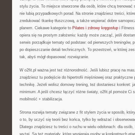
stylu życia. To miejsce stworzone dla osób, które chcą trenować 
nie lubią przypadkowych porad. Na stronie znajdziesz treści, kt
zredukować tkankę tłuszczową, a także wspierać dobre samopoczu
planem. Ciekawe kategorie to
Pilates i zdrowy kręgosłup
i Fitness 
opiera się na prostym założeniu: każdy może zacząć, jeśli dostan
serwis porządkuje tematy od podstaw: od pierwszych treningów, 
po dopieszczanie detali technicznych. To przestrzeń, w której z
tak, abyś mógł dopasować rozwiązanie.
W o2fit.pl ważna jest też różnorodność. Jeśli lubisz pracę na ma
znajdziesz tu podejście do hipertrofii mięśniowej oraz praktyczne
technikę. Jeżeli wolisz domowy trening, też dostaniesz konkret:
minimum. A jeśli chcesz łączyć różne światy, o2fit.pl pomoże Ci s
mobilność + stabilizacja.
Strona rozwija tematy związane z fit stylem życia w sposób, który
o to, by uczyć się teorii bez końca, tylko by wdrażać i obserwować
Dlatego znajdziesz tu treści o ruchu w wielu odsłonach: dla osób
wyżej. Są też materiały, które wspierają osoby w konkretnych eta