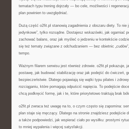
tematach typu trening dojrzały — bo cele, możliwości i regeneracja
plan powinien to uwzględniać.
Dużą część o2fit.pl stanowią zagadnienia z obszaru diety. To nie j
jedynkowe”, tylko rozsądne. Dostajesz wskazówki, jak ogarniać pos
zachować balans, oraz jak myśleć o jedzeniu w kontekście codzie
się też tematy związane z odchudzaniem — bez obietnic „cudów”,
tempo.
Ważnym filarem serwisu jest również zdrowie. o2fit.pl pokazuje, 
postawę, jak budować stabilizację oraz jak podejść do ćwiczeń, g
bezpieczeństwie. Dlatego pojawiają się wątki typu pilates i zdrowy
rozciąganiu, które pomagają odpuścić napięcia. To podejście doc
chcą podkręcić formę, jak i te, które priorytetowo traktują brak ból
o2fit.pl zwraca też uwagę na to, o czym często się zapomina: se
plan staje się męczący. Dlatego na stronie znajdziesz podejście
a także podpowiedzi, jak wspierać ciało po wysiłku: prostymi ryt
to mniej wypalenia i więcej satysfakcji.