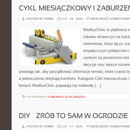
CYKL MIESIĄCZKOWY I ZABURZE
POSTED BY ADMIN
LUT - 18 - 2026
MOŻLIWOŚĆ KOMENTOWA
MediluxClinic to platforma 
zdrowiu dziewczyn na każdy
internetowy, który łączy rz
empatycznym podejściem d
centrum tej przestrzeni sto
decyzje oraz lepsze rozumi
powstają tak, aby porządkować informacje tematy, które często 
a jednocześnie dotykają komfortu. Kategorie Cykl miesiączkowy i
łamach MediluxClinic pojawiają się materiały […]
CATEGORIES:
KOMUNIKACJA W ZWIĄZKU
DIY – ZRÓB TO SAM W OGRODZIE
POSTED BY ADMIN
LUT - 17 - 2026
MOŻLIWOŚĆ KOMENTOWA