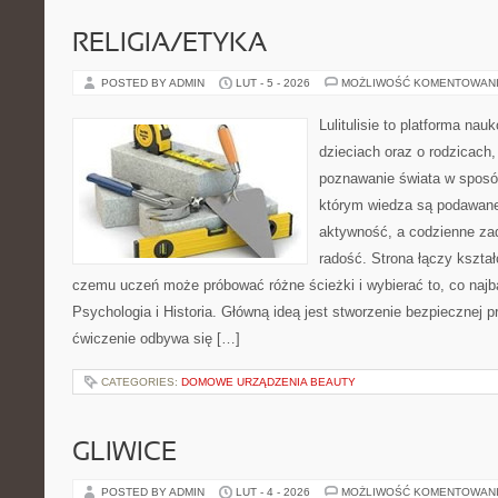
RELIGIA/ETYKA
POSTED BY ADMIN
LUT - 5 - 2026
MOŻLIWOŚĆ KOMENTOWAN
Lulitulisie to platforma na
dzieciach oraz o rodzicach,
poznawanie świata w sposób
którym wiedza są podawane
aktywność, a codzienne zad
radość. Strona łączy kształ
czemu uczeń może próbować różne ścieżki i wybierać to, co najba
Psychologia i Historia. Główną ideą jest stworzenie bezpiecznej pr
ćwiczenie odbywa się […]
CATEGORIES:
DOMOWE URZĄDZENIA BEAUTY
GLIWICE
POSTED BY ADMIN
LUT - 4 - 2026
MOŻLIWOŚĆ KOMENTOWAN