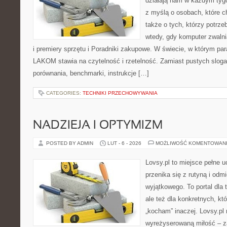
działają nam w każdym tyg
z myślą o osobach, które c
także o tych, którzy potrz
wtedy, gdy komputer zwalni
i premiery sprzętu i Poradniki zakupowe. W świecie, w którym par
LAKOM stawia na czytelność i rzetelność. Zamiast pustych sloga
porównania, benchmarki, instrukcje […]
CATEGORIES:
TECHNIKI PRZECHOWYWANIA
NADZIEJA I OPTYMIZM
POSTED BY ADMIN
LUT - 6 - 2026
MOŻLIWOŚĆ KOMENTOWAN
Lovsy.pl to miejsce pełne 
przenika się z rutyną i odm
wyjątkowego. To portal dla 
ale też dla konkretnych, kt
„kocham” inaczej. Lovsy.pl 
wyreżyserowaną miłość – z