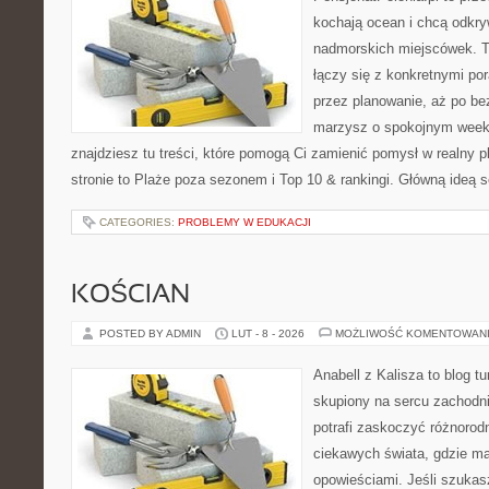
kochają ocean i chcą odkry
nadmorskich miejscówek. T
łączy się z konkretnymi po
przez planowanie, aż po be
marzysz o spokojnym week
znajdziesz tu treści, które pomogą Ci zamienić pomysł w realny p
stronie to Plaże poza sezonem i Top 10 & rankingi. Główną ideą 
CATEGORIES:
PROBLEMY W EDUKACJI
KOŚCIAN
POSTED BY ADMIN
LUT - 8 - 2026
MOŻLIWOŚĆ KOMENTOWAN
Anabell z Kalisza to blog t
skupiony na sercu zachodnie
potrafi zaskoczyć różnorodn
ciekawych świata, gdzie ma
opowieściami. Jeśli szuka