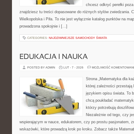
chcesz odkryć perełki poz
znajdziesz tu treści dopasowane do różnych stylów zwiedzania. 
Wielkopolska i Piła. To nie jest wyłącznie katalog punktów na map
prowadzona spokojnie i […]
CATEGORIES:
NAJDZIWNIEJSZE SAMOCHODY ŚWIATA
EDUKACJA I NAUKA
POSTED BY ADMIN
LUT - 7 - 2026
MOŻLIWOŚĆ KOMENTOWAN
Strona „Matematyka dla każ
której zależności przestają
językiem opisu świata. To b
chcą poukładać matematykę
którzy potrzebują doszlifo
Niezależnie od tego, czy j
wspierającym w nauce, edukatorem, czy po prostu pasjonatem, z
wskazówki, które prowadzą krok po kroku. Zobacz także Matema