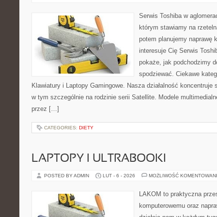
Serwis Toshiba w aglomeracj
którym stawiamy na rzeteln
potem planujemy naprawę kr
interesuje Cię Serwis Toshi
pokaże, jak podchodzimy d
spodziewać. Ciekawe katego
Klawiatury i Laptopy Gamingowe. Nasza działalność koncentruje s
w tym szczególnie na rodzinie serii Satellite. Modele multimedialne
przez […]
CATEGORIES:
DIETY
LAPTOPY I ULTRABOOKI
POSTED BY ADMIN
LUT - 6 - 2026
MOŻLIWOŚĆ KOMENTOWAN
LAKOM to praktyczna przes
komputerowemu oraz napra