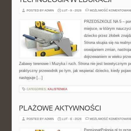
TECHNOLOGIA W EDUKACJI
POSTED BY ADMIN
LUT - 9 - 2026
MOŻLIWOŚĆ KOMENTOWAN
PRZEDSZKOLE NA 5 – porta
miejsce, w którym nauczyc
dziecko przez żłobek znaj
Strona skupia się na realn
oswajaniem zmian, nastroja
dojrzewaniem w wieku prz
Zabawy terenowe i Muzyka i ruch. Strona nie jest teoretycznym p
praktyczny przewodnik po tym, jak wspierać dziecko, kiedy pojaw
następuje […]
CATEGORIES:
KALISTENIKA
PLAŻOWE AKTYWNOŚCI
POSTED BY ADMIN
LUT - 8 - 2026
MOŻLIWOŚĆ KOMENTOWAN
PensjonatPolonia.pl to prze