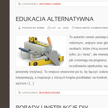
CATEGORIES:
HISTORIA LODÓW
EDUKACJA ALTERNATYWNA
POSTED BY ADMIN
LUT - 14 - 2026
MOŻLIWOŚĆ KOMENTOWA
To autorski serwis poświęco
rodzimym, unijnym oraz gl
osobach, które chcą rozumie
tylko „tu i teraz”, ale równ
jak zmieniają się programy,
oczekiwania opiekunów, wyz
priorytety instytucji. To miejsce stworzone po to, by łączyć codz
interpretacją, a inspiracje z różnych krajów przekładać na konkr
wyższe i […]
CATEGORIES:
BOCHEN-CHLEBA