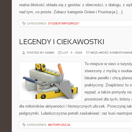
realna bliskość składa się z gestów: z obecności, z dialogu, z w
nad tym, co proste. Zobacz kategorie Gniew i Frustracja […]
CATEGORIES:
STUDENTWPODROZY
LEGENDY I CIEKAWOSTKI
POSTED BY ADMIN
LUT - 5 - 2026
MOŻLIWOŚĆ KOMENTOWAN
To miejsce w sieci o turyst
stworzony z myślą o osobac
lokalne perełki i chcą pla
praktyczny. Znajdziesz tu op
wypad, a także pomysły na
przestrzeń dla tych, którzy
dla miłośników aktywności i historycznych uliczek. Przeczytaj takż
pielgrzymki. Lubelszczyzna potrafi zaskakiwać: raz kusi nastroj
CATEGORIES:
MOTORYZACJA