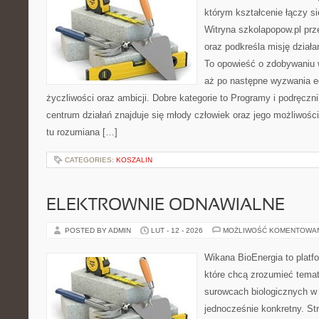
którym kształcenie łączy s
Witryna szkolapopow.pl prz
oraz podkreśla misję dział
To opowieść o zdobywaniu 
aż po następne wyzwania e
życzliwości oraz ambicji. Dobre kategorie to Programy i podręczni
centrum działań znajduje się młody człowiek oraz jego możliwośc
tu rozumiana […]
CATEGORIES:
KOSZALIN
ELEKTROWNIE ODNAWIALNE
POSTED BY ADMIN
LUT - 12 - 2026
MOŻLIWOŚĆ KOMENTOWA
Wikana BioEnergia to platf
które chcą zrozumieć temat 
surowcach biologicznych w 
jednocześnie konkretny. St