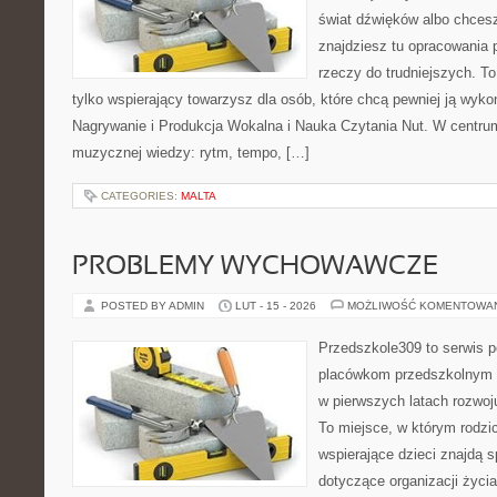
świat dźwięków albo chces
znajdziesz tu opracowania
rzeczy do trudniejszych. To 
tylko wspierający towarzysz dla osób, które chcą pewniej ją wyk
Nagrywanie i Produkcja Wokalna i Nauka Czytania Nut. W centru
muzycznej wiedzy: rytm, tempo, […]
CATEGORIES:
MALTA
PROBLEMY WYCHOWAWCZE
POSTED BY ADMIN
LUT - 15 - 2026
MOŻLIWOŚĆ KOMENTOWA
Przedszkole309 to serwis p
placówkom przedszkolnym o
w pierwszych latach rozwo
To miejsce, w którym rodzi
wspierające dzieci znajdą s
dotyczące organizacji życi