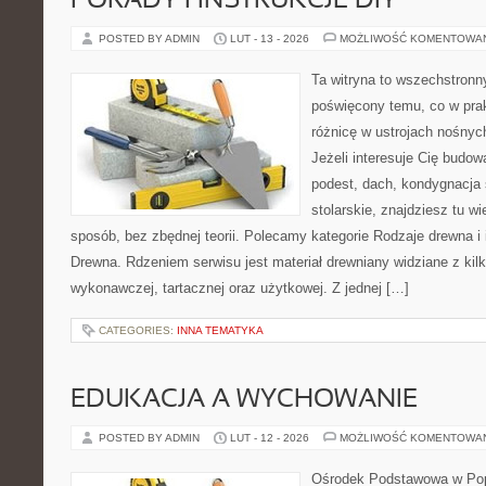
PORADY I INSTRUKCJE DIY
POSTED BY ADMIN
LUT - 13 - 2026
MOŻLIWOŚĆ KOMENTOWA
Ta witryna to wszechstronn
poświęcony temu, co w prak
różnicę w ustrojach nośnyc
Jeżeli interesuje Cię budo
podest, dach, kondygnacja 
stolarskie, znajdziesz tu 
sposób, bez zbędnej teorii. Polecamy kategorie Rodzaje drewna i 
Drewna. Rdzeniem serwisu jest materiał drewniany widziane z kil
wykonawczej, tartacznej oraz użytkowej. Z jednej […]
CATEGORIES:
INNA TEMATYKA
EDUKACJA A WYCHOWANIE
POSTED BY ADMIN
LUT - 12 - 2026
MOŻLIWOŚĆ KOMENTOWA
Ośrodek Podstawowa w Pop