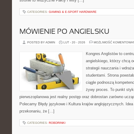
stronie to Muzyczne Fakty i Mity […]
CATEGORIES:
GAMING & E-SPORT HARDWARE
MÓWIENIE PO ANGIELSKU
POSTED BY ADMIN
LUT - 20 - 2026
MOŻLIWOŚĆ KOMENTOWA
Kongres Anglistów to centr
angielskiego, którzy chcą
strategii nauczania i wdra
studentami. Strona powstał
ciągle podnoszą kompetencj
żywy proces. To punkt styku 
pierwszoplanowa jest realny postęp oraz dobrostan zarówno ucząc
Polecamy Błędy językowe i Kultura krajów anglojęzycznych. Idea 
przekonaniu, że […]
CATEGORIES:
ROBDRINKI