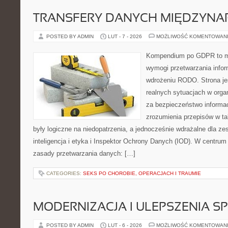
TRANSFERY DANYCH MIĘDZYN
POSTED BY ADMIN
LUT - 7 - 2026
MOŻLIWOŚĆ KOMENTOWAN
Kompendium po GDPR to mi
wymogi przetwarzania info
wdrożeniu RODO. Strona je
realnych sytuacjach w orga
za bezpieczeństwo informacji
zrozumienia przepisów w ta
były logiczne na niedopatrzenia, a jednocześnie wdrażalne dla 
inteligencja i etyka i Inspektor Ochrony Danych (IOD). W centrum
zasady przetwarzania danych: […]
CATEGORIES:
SEKS PO CHOROBIE, OPERACJACH I TRAUMIE
MODERNIZACJA I ULEPSZENIA S
POSTED BY ADMIN
LUT - 6 - 2026
MOŻLIWOŚĆ KOMENTOWAN