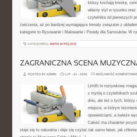
którzy kochają kreskę, cen
własny styl w rysunku oraz
czytelnika od pierwszych pr
ćwiczenia, aż po bardziej wymagające tematy związane z układe
kategorie to Rysowanie i Malowanie i Porady dla Samouków. W cen
CATEGORIES:
MAFIA W POLSCE
ZAGRANICZNA SCENA MUZYCZN
POSTED BY ADMIN
LUT - 21 - 2026
MOŻLIWOŚĆ KOMENTOWA
Limith to rozrywkowy maga
z myślą o czytelnikach szu
dniu, ale też o tych, którz
miejsce, w którym brzmieni
opowieściami, a świeże wyd
Całość ma charakter przys
staje się tu naturalna i daje się czytać tak samo łatwo, jak chłoni