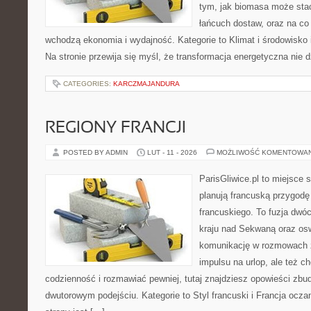
tym, jak biomasa może stać
łańcuch dostaw, oraz na co
wchodzą ekonomia i wydajność. Kategorie to Klimat i środowisko i
Na stronie przewija się myśl, że transformacja energetyczna nie d
CATEGORIES:
KARCZMAJANDURA
REGIONY FRANCJI
POSTED BY ADMIN
LUT - 11 - 2026
MOŻLIWOŚĆ KOMENTOWA
ParisGliwice.pl to miejsce 
planują francuską przygodę
francuskiego. To fuzja dwó
kraju nad Sekwaną oraz osw
komunikację w rozmowach z
impulsu na urlop, ale też 
codzienność i rozmawiać pewniej, tutaj znajdziesz opowieści zb
dwutorowym podejściu. Kategorie to Styl francuski i Francja ocz