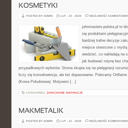
KOSMETYKI
POSTED BY ADMIN
LUT - 23 - 2026
MOŻLIWOŚĆ KOMENTOWA
johnmasters-polska.pl to blo
się produktami pielęgnacyj
bardziej trafne decyzje zak
miejsce stworzone z myślą o
wiedzieć, co nakładają na sk
jak budować rutynę bez ch
przypadkowych wyborów. Strona skupia się na pielęgnacji rozumia
liczy się konsekwencja, ale też dopasowanie. Polecamy Oriflame 
(Korea Południowa). Motywem […]
CATEGORIES:
ZAPACHOWE INSPIRACJE
MAKMETALIK
POSTED BY ADMIN
LUT - 22 - 2026
MOŻLIWOŚĆ KOMENTOWA