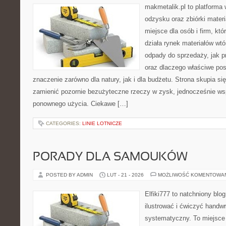
makmetalik.pl to platforma
odzysku oraz zbiórki materi
miejsce dla osób i firm, któ
działa rynek materiałów wt
odpady do sprzedaży, jak p
oraz dlaczego właściwe po
znaczenie zarówno dla natury, jak i dla budżetu. Strona skupia si
zamienić pozornie bezużyteczne rzeczy w zysk, jednocześnie ws
ponownego użycia. Ciekawe […]
CATEGORIES:
LINIE LOTNICZE
PORADY DLA SAMOUKÓW
POSTED BY ADMIN
LUT - 21 - 2026
MOŻLIWOŚĆ KOMENTOWA
Elfiki777 to natchniony blo
ilustrować i ćwiczyć handwr
systematyczny. To miejsce 