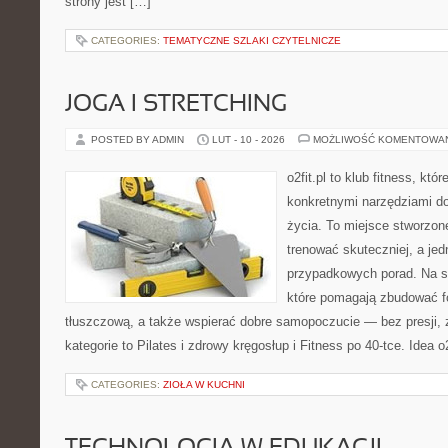
strony jest […]
CATEGORIES:
TEMATYCZNE SZLAKI CZYTELNICZE
JOGA I STRETCHING
POSTED BY ADMIN
LUT - 10 - 2026
MOŻLIWOŚĆ KOMENTOWA
o2fit.pl to klub fitness, któ
konkretnymi narzędziami do
życia. To miejsce stworzon
trenować skuteczniej, a jed
przypadkowych porad. Na st
które pomagają zbudować f
tłuszczową, a także wspierać dobre samopoczucie — bez presji, 
kategorie to Pilates i zdrowy kręgosłup i Fitness po 40-tce. Idea o2
CATEGORIES:
ZIOŁA W KUCHNI