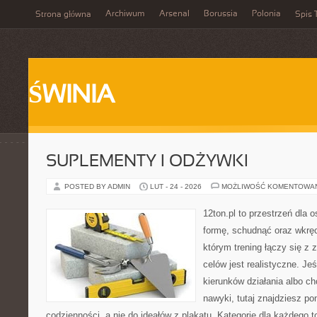
Archiwum
Arsenal
Borussia
Polonia
Strona główna
Spis 
ŚWINIA
SUPLEMENTY I ODŻYWKI
POSTED BY ADMIN
LUT - 24 - 2026
MOŻLIWOŚĆ KOMENTOWA
12ton.pl to przestrzeń dla 
formę, schudnąć oraz wkręci
którym trening łączy się z 
celów jest realistyczne. J
kierunków działania albo 
nawyki, tutaj znajdziesz 
codzienności, a nie do ideałów z plakatu. Kategorie dla każdego to