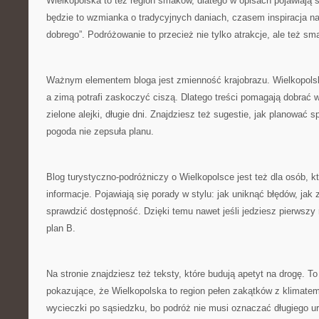
Wielkopolska to też region smaków, dlatego w opisach pojawiają 
będzie to wzmianka o tradycyjnych daniach, czasem inspiracja n
dobrego”. Podróżowanie to przecież nie tylko atrakcje, ale też sma
Ważnym elementem bloga jest zmienność krajobrazu. Wielkopolska
a zimą potrafi zaskoczyć ciszą. Dlatego treści pomagają dobrać w
zielone alejki, długie dni. Znajdziesz też sugestie, jak planować 
pogoda nie zepsuła planu.
Blog turystyczno-podróżniczy o Wielkopolsce jest też dla osób, k
informacje. Pojawiają się porady w stylu: jak uniknąć błędów, jak
sprawdzić dostępność. Dzięki temu nawet jeśli jedziesz pierwsz
plan B.
Na stronie znajdziesz też teksty, które budują apetyt na drogę. T
pokazujące, że Wielkopolska to region pełen zakątków z klimat
wycieczki po sąsiedzku, bo podróż nie musi oznaczać długiego u