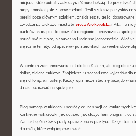
miejscu, które potrafi zaskoczyć różnorodnością. To przestrzeń d
mapy spotykają się z opowieściami. Jeśli szukasz pomysłów na 
perełki poza głównym szlakiem, znajdziesz tu treści dopasowane
zwiedzania. Ciekawe miasta to
Środa Wielkopolska
i Piła. To nie 
punktów na mapie. To opowieść o regionie – prowadzona spokojni
potrafi być miejska, historyczna i rodzinna jednocześnie. Właśnie 
się różne tematy: od spacerów po starówkach po weekendowe ob
W centrum zainteresowania jest okolice Kalisza, ale blog obejmuje 
doliny, zielone enklawy. Znajdziesz tu scenariusze wyjazdów dla 
się i chłonąć atmosferę. Każdy wpis może stać się bazą do własn
da się poznawać na spokojnie.
Blog pomaga w układaniu podróży od inspiracji do konkretnych kro
konkretne wskazówki: jak dotrzeć, jak ułożyć harmonogram, co s
Zamiast ogólników są rady sprawdzone w praktyce. Dzięki temu t
dla osób, które wolą improwizować.