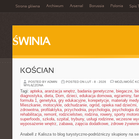
Archiwum
Arsenal
Borussia
Polonia
Strona główna
Spis 
ŚWINIA
KOŚCIAN
POSTED BY ADMIN
POSTED ON LUT - 8 - 2026
MOŻLIWOŚĆ K
WYŁĄCZONA
Tagi:
apteka
,
aranżacja wnętrz
,
badania genetyczne
,
biegacze
,
bi
diagnostyka
,
dieta
,
Dom
,
dzieci
,
edukacja domowa
,
egzaminy
,
fa
formuła 1
,
genetyka
,
gry edukacyjne
,
korepetycje
,
materiały med
Mieszkanie
,
motocykle
,
odchudzanie
,
ogród
,
opieka nad dziećmi
,
zdrowotna
,
profilaktyka
,
przychodnia
,
psychologia
,
psychologia dz
rehabilitacja
,
remont
,
rodzicielstwo
,
rodzina
,
rowery
,
sporty motor
superfoods
,
szkoła
,
szpital
,
trybuny
,
usługi rodzinne
,
wczesne wy
wyposażenie wnętrz
,
zabawa
,
zajęcia dodatkowe
,
zdrowe żywieni
Anabell z Kalisza to blog turystyczno-podróżniczy skupiony na se