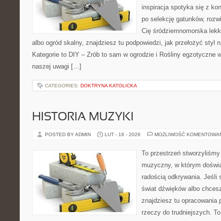
inspiracja spotyka się z k
po selekcję gatunków, rozwią
Cię śródziemnomorska lekko
albo ogród skalny, znajdziesz tu podpowiedzi, jak przełożyć styl n
Kategorie to DIY – Zrób to sam w ogrodzie i Rośliny egzotyczne 
naszej uwagi […]
CATEGORIES:
DOKTRYNA KATOLICKA
HISTORIA MUZYKI
POSTED BY ADMIN
LUT - 16 - 2026
MOŻLIWOŚĆ KOMENTOWA
To przestrzeń stworzyliśmy
muzyczny, w którym doświa
radością odkrywania. Jeśli
świat dźwięków albo chces
znajdziesz tu opracowania
rzeczy do trudniejszych. To 