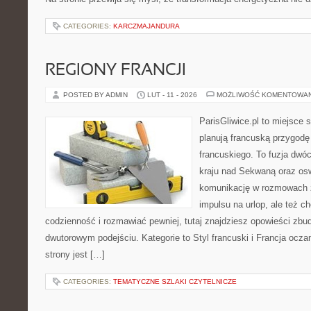
CATEGORIES:
KARCZMAJANDURA
REGIONY FRANCJI
POSTED BY ADMIN
LUT - 11 - 2026
MOŻLIWOŚĆ KOMENTOWA
ParisGliwice.pl to miejsce 
planują francuską przygodę
francuskiego. To fuzja dwó
kraju nad Sekwaną oraz osw
komunikację w rozmowach z
impulsu na urlop, ale też 
codzienność i rozmawiać pewniej, tutaj znajdziesz opowieści zb
dwutorowym podejściu. Kategorie to Styl francuski i Francja ocz
strony jest […]
CATEGORIES:
TEMATYCZNE SZLAKI CZYTELNICZE