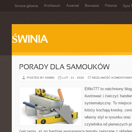
Archiwum
Arsenal
Borussia
Polonia
Strona główna
Spis 
ŚWINIA
PORADY DLA SAMOUKÓW
POSTED BY ADMIN
LUT - 21 - 2026
MOŻLIWOŚĆ KOMENTOWA
Elfiki777 to natchniony blo
ilustrować i ćwiczyć handwr
systematyczny. To miejsce 
którzy kochają kreskę, cen
własny styl w rysunku oraz
czytelnika od pierwszych pr
ćwiczenia, aż po bardziej wymagające tematy związane z układe