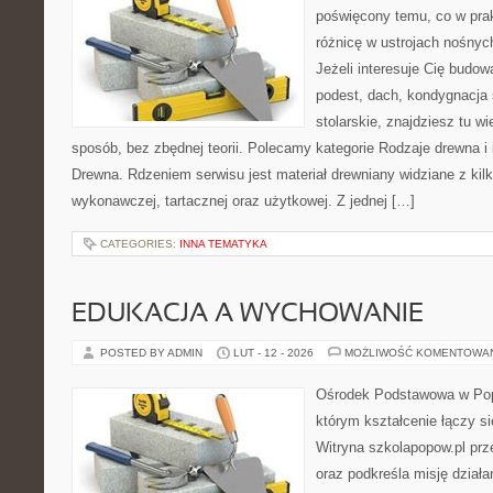
poświęcony temu, co w prak
różnicę w ustrojach nośnyc
Jeżeli interesuje Cię budo
podest, dach, kondygnacja 
stolarskie, znajdziesz tu 
sposób, bez zbędnej teorii. Polecamy kategorie Rodzaje drewna i 
Drewna. Rdzeniem serwisu jest materiał drewniany widziane z kil
wykonawczej, tartacznej oraz użytkowej. Z jednej […]
CATEGORIES:
INNA TEMATYKA
EDUKACJA A WYCHOWANIE
POSTED BY ADMIN
LUT - 12 - 2026
MOŻLIWOŚĆ KOMENTOWA
Ośrodek Podstawowa w Pop
którym kształcenie łączy s
Witryna szkolapopow.pl prz
oraz podkreśla misję dział