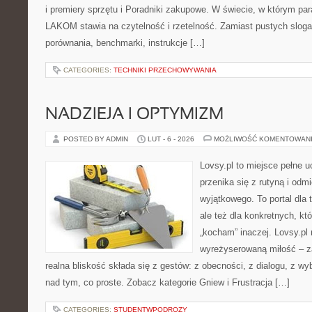
i premiery sprzętu i Poradniki zakupowe. W świecie, w którym par
LAKOM stawia na czytelność i rzetelność. Zamiast pustych sloga
porównania, benchmarki, instrukcje […]
CATEGORIES:
TECHNIKI PRZECHOWYWANIA
NADZIEJA I OPTYMIZM
POSTED BY ADMIN
LUT - 6 - 2026
MOŻLIWOŚĆ KOMENTOWAN
Lovsy.pl to miejsce pełne 
przenika się z rutyną i odm
wyjątkowego. To portal dla 
ale też dla konkretnych, kt
„kocham” inaczej. Lovsy.pl 
wyreżyserowaną miłość – z
realna bliskość składa się z gestów: z obecności, z dialogu, z w
nad tym, co proste. Zobacz kategorie Gniew i Frustracja […]
CATEGORIES:
STUDENTWPODROZY