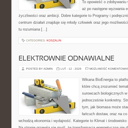
To opowieść o zdobywaniu 
aż po następne wyzwania e
życzliwości oraz ambicji. Dobre kategorie to Programy i podręczni
centrum działań znajduje się młody człowiek oraz jego możliwośc
tu rozumiana […]
CATEGORIES:
KOSZALIN
ELEKTROWNIE ODNAWIALNE
POSTED BY ADMIN
LUT - 12 - 2026
MOŻLIWOŚĆ KOMENTOWA
Wikana BioEnergia to platf
które chcą zrozumieć temat 
surowcach biologicznych w 
jednocześnie konkretny. St
tym, jak biomasa może stać
łańcuch dostaw, oraz na co
wchodzą ekonomia i wydajność. Kategorie to Klimat i środowisko i
Na stronie przewija się myśl, że transformacja energetyczna nie d