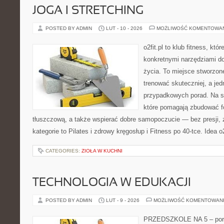
JOGA I STRETCHING
POSTED BY ADMIN
LUT - 10 - 2026
MOŻLIWOŚĆ KOMENTOWA
o2fit.pl to klub fitness, któ
konkretnymi narzędziami do
życia. To miejsce stworzon
trenować skuteczniej, a jed
przypadkowych porad. Na st
które pomagają zbudować f
tłuszczową, a także wspierać dobre samopoczucie — bez presji, 
kategorie to Pilates i zdrowy kręgosłup i Fitness po 40-tce. Idea o2
CATEGORIES:
ZIOŁA W KUCHNI
TECHNOLOGIA W EDUKACJI
POSTED BY ADMIN
LUT - 9 - 2026
MOŻLIWOŚĆ KOMENTOWAN
PRZEDSZKOLE NA 5 – porta