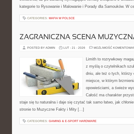
kategorie to Rysowanie i Malowanie i Porady dla Samouków. W cen
CATEGORIES:
MAFIA W POLSCE
ZAGRANICZNA SCENA MUZYCZN
POSTED BY ADMIN
LUT - 21 - 2026
MOŻLIWOŚĆ KOMENTOWA
Limith to rozrywkowy maga
z myślą o czytelnikach szu
dniu, ale też o tych, którz
miejsce, w którym brzmieni
opowieściami, a świeże wyd
Całość ma charakter przys
staje się tu naturalna i daje się czytać tak samo łatwo, jak chłoni
stronie to Muzyczne Fakty i Mity […]
CATEGORIES:
GAMING & E-SPORT HARDWARE