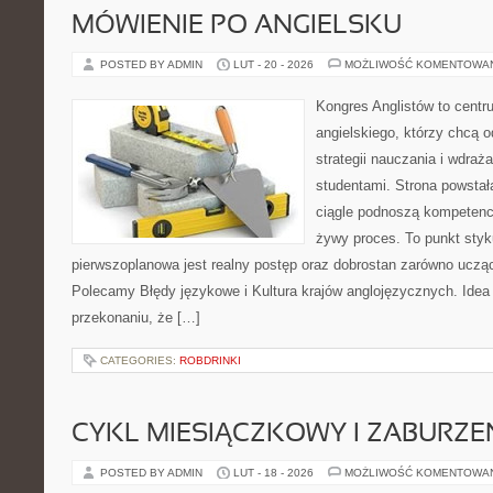
MÓWIENIE PO ANGIELSKU
POSTED BY ADMIN
LUT - 20 - 2026
MOŻLIWOŚĆ KOMENTOWA
Kongres Anglistów to centr
angielskiego, którzy chcą
strategii nauczania i wdra
studentami. Strona powstał
ciągle podnoszą kompetencj
żywy proces. To punkt styku 
pierwszoplanowa jest realny postęp oraz dobrostan zarówno ucząc
Polecamy Błędy językowe i Kultura krajów anglojęzycznych. Idea 
przekonaniu, że […]
CATEGORIES:
ROBDRINKI
CYKL MIESIĄCZKOWY I ZABURZE
POSTED BY ADMIN
LUT - 18 - 2026
MOŻLIWOŚĆ KOMENTOWA