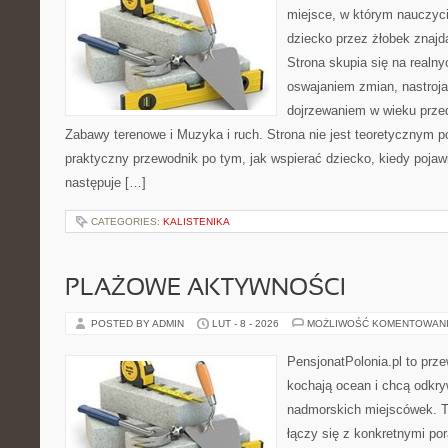
miejsce, w którym nauczyc
dziecko przez żłobek znaj
Strona skupia się na realn
oswajaniem zmian, nastroja
dojrzewaniem w wieku prz
Zabawy terenowe i Muzyka i ruch. Strona nie jest teoretycznym p
praktyczny przewodnik po tym, jak wspierać dziecko, kiedy pojaw
następuje […]
CATEGORIES:
KALISTENIKA
PLAŻOWE AKTYWNOŚCI
POSTED BY ADMIN
LUT - 8 - 2026
MOŻLIWOŚĆ KOMENTOWAN
PensjonatPolonia.pl to prze
kochają ocean i chcą odkry
nadmorskich miejscówek. T
łączy się z konkretnymi po