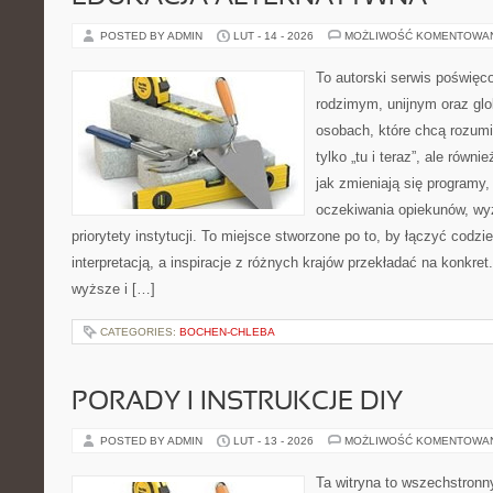
POSTED BY ADMIN
LUT - 14 - 2026
MOŻLIWOŚĆ KOMENTOWA
To autorski serwis poświęco
rodzimym, unijnym oraz gl
osobach, które chcą rozumie
tylko „tu i teraz”, ale równ
jak zmieniają się programy,
oczekiwania opiekunów, wyz
priorytety instytucji. To miejsce stworzone po to, by łączyć codz
interpretacją, a inspiracje z różnych krajów przekładać na konkr
wyższe i […]
CATEGORIES:
BOCHEN-CHLEBA
PORADY I INSTRUKCJE DIY
POSTED BY ADMIN
LUT - 13 - 2026
MOŻLIWOŚĆ KOMENTOWA
Ta witryna to wszechstronn