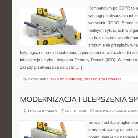
Kompendium po GDPR to mi
wymogi przetwarzania info
wdrożeniu RODO. Strona je
realnych sytuacjach w orga
za bezpieczeństwo informacji
zrozumienia przepisów w ta
były logiczne na niedopatrzenia, a jednocześnie wdrażalne dla 
inteligencja i etyka i Inspektor Ochrony Danych (IOD). W centrum
zasady przetwarzania danych: […]
CATEGORIES:
SEKS PO CHOROBIE, OPERACJACH I TRAUMIE
MODERNIZACJA I ULEPSZENIA S
POSTED BY ADMIN
LUT - 6 - 2026
MOŻLIWOŚĆ KOMENTOWAN
Serwis Toshiba w aglomeracj
którym stawiamy na rzeteln
potem planujemy naprawę kr