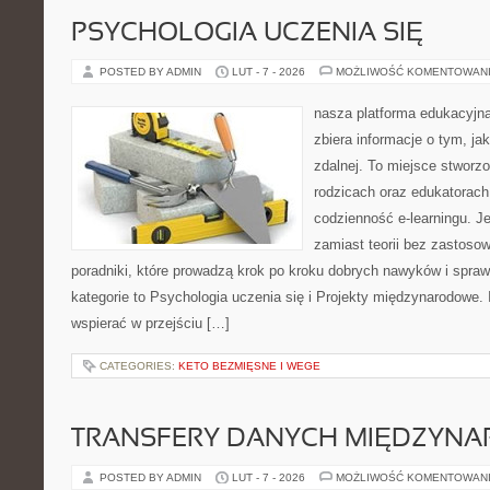
PSYCHOLOGIA UCZENIA SIĘ
POSTED BY ADMIN
LUT - 7 - 2026
MOŻLIWOŚĆ KOMENTOWAN
nasza platforma edukacyjna 
zbiera informacje o tym, ja
zdalnej. To miejsce stworz
rodzicach oraz edukatorac
codzienność e-learningu. Je
zamiast teorii bez zastosow
poradniki, które prowadzą krok po kroku dobrych nawyków i spra
kategorie to Psychologia uczenia się i Projekty międzynarodowe. I
wspierać w przejściu […]
CATEGORIES:
KETO BEZMIĘSNE I WEGE
TRANSFERY DANYCH MIĘDZYN
POSTED BY ADMIN
LUT - 7 - 2026
MOŻLIWOŚĆ KOMENTOWAN