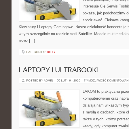
interesuje Cię Serwis Toshi
pokaże, jak podchodzimy d
spodziewać. Ciekawe katego
Klawiatury i Laptopy Gamingowe. Nasza działalność koncentruje s
w tym szczególnie na rodzinie serii Satellite. Modele multimedialne
przez […]
CATEGORIES:
DIETY
LAPTOPY I ULTRABOOKI
POSTED BY ADMIN
LUT - 6 - 2026
MOŻLIWOŚĆ KOMENTOWAN
LAKOM to praktyczna przes
komputerowemu oraz napra
działają nam w każdym tyg
z myślą o osobach, które c
także o tych, którzy potrz
wtedy, gdy komputer zwalni