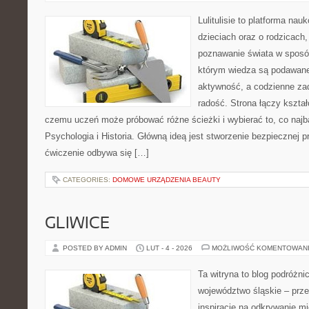
Lulitulisie to platforma na
dzieciach oraz o rodzicach,
poznawanie świata w sposób
którym wiedza są podawane
aktywność, a codzienne zad
radość. Strona łączy kształ
czemu uczeń może próbować różne ścieżki i wybierać to, co najba
Psychologia i Historia. Główną ideą jest stworzenie bezpiecznej pr
ćwiczenie odbywa się […]
CATEGORIES:
DOMOWE URZĄDZENIA BEAUTY
GLIWICE
POSTED BY ADMIN
LUT - 4 - 2026
MOŻLIWOŚĆ KOMENTOWAN
Ta witryna to blog podróżn
województwo śląskie – prze
inspiracje na odkrywanie mi