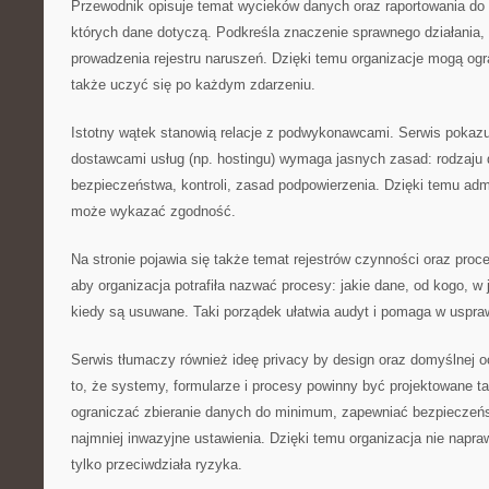
Przewodnik opisuje temat wycieków danych oraz raportowania do 
których dane dotyczą. Podkreśla znaczenie sprawnego działania,
prowadzenia rejestru naruszeń. Dzięki temu organizacje mogą og
także uczyć się po każdym zdarzeniu.
Istotny wątek stanowią relacje z podwykonawcami. Serwis pokazu
dostawcami usług (np. hostingu) wymaga jasnych zasad: rodzaju
bezpieczeństwa, kontroli, zasad podpowierzenia. Dzięki temu adm
może wykazać zgodność.
Na stronie pojawia się także temat rejestrów czynności oraz proce
aby organizacja potrafiła nazwać procesy: jakie dane, od kogo, w 
kiedy są usuwane. Taki porządek ułatwia audyt i pomaga w uspra
Serwis tłumaczy również ideę privacy by design oraz domyślnej 
to, że systemy, formularze i procesy powinny być projektowane ta
ograniczać zbieranie danych do minimum, zapewniać bezpieczeńs
najmniej inwazyjne ustawienia. Dzięki temu organizacja nie napra
tylko przeciwdziała ryzyka.