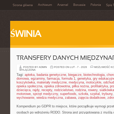
Archiwum
Arsenal
Borussia
Polonia
Strona główna
Spis 
ŚWINIA
TRANSFERY DANYCH MIĘDZYN
POSTED BY ADMIN
POSTED ON LUT - 7 - 2026
MOŻLIWOŚĆ K
WYŁĄCZONA
Tagi:
apteka
,
badania genetyczne
,
biegacze
,
biotechnologia
,
chor
domowa
,
egzaminy
,
farmacja
,
formuła 1
,
genetyka
,
gry edukacyjn
koszykówka
,
materiały medyczne
,
medycyna
,
motocykle
,
odchud
opieka społeczna
,
opieka zdrowotna
,
piłka nożna
,
profilaktyka
,
pr
dziecięca
,
rajdy
,
recepty
,
rodzicielstwo
,
rodzina
,
rowery
,
siatkówk
motorowe
,
sprzęt medyczny
,
superfoods
,
szkoła
,
szpital
,
trybuny
wychowanie
,
wiedza medyczna
,
zabawa
,
zajęcia dodatkowe
,
zdro
Kompendium po GDPR to miejsce, które porządkuje wymogi przet
osobach po wdrożeniu RODO. Strona jest przygotowana z myślą o