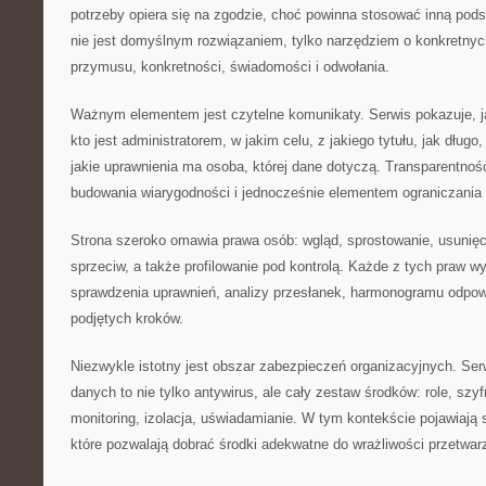
potrzeby opiera się na zgodzie, choć powinna stosować inną pod
nie jest domyślnym rozwiązaniem, tylko narzędziem o konkretny
przymusu, konkretności, świadomości i odwołania.
Ważnym elementem jest czytelne komunikaty. Serwis pokazuje, ja
kto jest administratorem, w jakim celu, z jakiego tytułu, jak dług
jakie uprawnienia ma osoba, której dane dotyczą. Transparentność
budowania wiarygodności i jednocześnie elementem ograniczania 
Strona szeroko omawia prawa osób: wgląd, sprostowanie, usunięc
sprzeciw, a także profilowanie pod kontrolą. Każde z tych praw w
sprawdzenia uprawnień, analizy przesłanek, harmonogramu odpow
podjętych kroków.
Niezwykle istotny jest obszar zabezpieczeń organizacyjnych. Ser
danych to nie tylko antywirus, ale cały zestaw środków: role, szy
monitoring, izolacja, uświadamianie. W tym kontekście pojawiają
które pozwalają dobrać środki adekwatne do wrażliwości przetwar