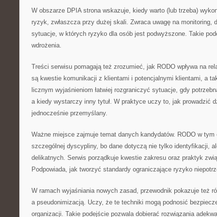
W obszarze DPIA strona wskazuje, kiedy warto (lub trzeba) wyko
ryzyk, zwłaszcza przy dużej skali. Zwraca uwagę na monitoring, 
sytuacje, w których ryzyko dla osób jest podwyższone. Takie pod
wdrożenia.
Treści serwisu pomagają też zrozumieć, jak RODO wpływa na rel
są kwestie komunikacji z klientami i potencjalnymi klientami, a t
licznym wyjaśnieniom łatwiej rozgraniczyć sytuacje, gdy potrzebn
a kiedy wystarczy inny tytuł. W praktyce uczy to, jak prowadzić d
jednocześnie przemyślany.
Ważne miejsce zajmuje temat danych kandydatów. RODO w tym
szczególnej dyscypliny, bo dane dotyczą nie tylko identyfikacji, a
delikatnych. Serwis porządkuje kwestie zakresu oraz praktyk zw
Podpowiada, jak tworzyć standardy ograniczające ryzyko niepotr
W ramach wyjaśniania nowych zasad, przewodnik pokazuje też r
a pseudonimizacją. Uczy, że te techniki mogą podnosić bezpiecz
organizacji. Takie podejście pozwala dobierać rozwiązania adekwa