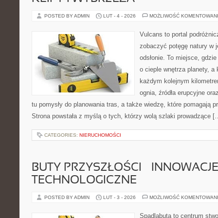
POSTED BY ADMIN
LUT - 4 - 2026
MOŻLIWOŚĆ KOMENTOWAN
Vulcans to portal podróżnic
zobaczyć potęgę natury w jej
odsłonie. To miejsce, gdzie
o cieple wnętrza planety, a 
każdym kolejnym kilometrem
ognia, źródła erupcyjne ora
tu pomysły do planowania tras, a także wiedzę, które pomagają p
Strona powstała z myślą o tych, którzy wolą szlaki prowadzące [
CATEGORIES:
NIERUCHOMOŚCI
BUTY PRZYSZŁOŚCI – INNOWACJ
TECHNOLOGICZNE
POSTED BY ADMIN
LUT - 3 - 2026
MOŻLIWOŚĆ KOMENTOWAN
Spadlabuta to centrum stwo