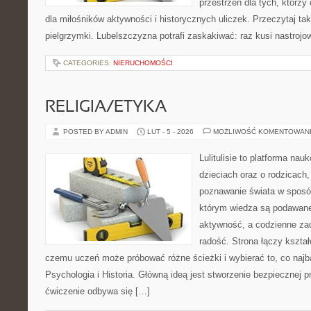
przestrzeń dla tych, którzy
dla miłośników aktywności i historycznych uliczek. Przeczytaj takż
pielgrzymki. Lubelszczyzna potrafi zaskakiwać: raz kusi nastroj
CATEGORIES:
NIERUCHOMOŚCI
RELIGIA/ETYKA
POSTED BY ADMIN
LUT - 5 - 2026
MOŻLIWOŚĆ KOMENTOWAN
Lulitulisie to platforma na
dzieciach oraz o rodzicach,
poznawanie świata w sposób
którym wiedza są podawane
aktywność, a codzienne zad
radość. Strona łączy kształ
czemu uczeń może próbować różne ścieżki i wybierać to, co najba
Psychologia i Historia. Główną ideą jest stworzenie bezpiecznej pr
ćwiczenie odbywa się […]