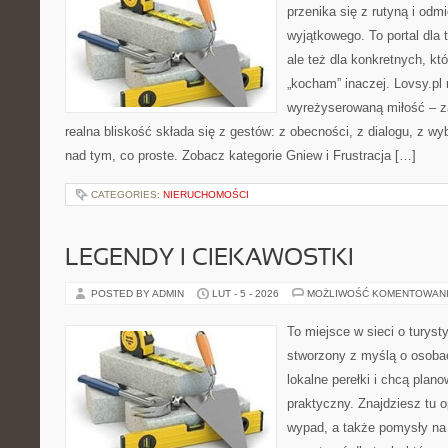
przenika się z rutyną i odm
wyjątkowego. To portal dla 
ale też dla konkretnych, kt
„kocham” inaczej. Lovsy.pl 
wyreżyserowaną miłość – z
realna bliskość składa się z gestów: z obecności, z dialogu, z w
nad tym, co proste. Zobacz kategorie Gniew i Frustracja […]
CATEGORIES:
NIERUCHOMOŚCI
LEGENDY I CIEKAWOSTKI
POSTED BY ADMIN
LUT - 5 - 2026
MOŻLIWOŚĆ KOMENTOWAN
To miejsce w sieci o turyst
stworzony z myślą o osobac
lokalne perełki i chcą pla
praktyczny. Znajdziesz tu op
wypad, a także pomysły na