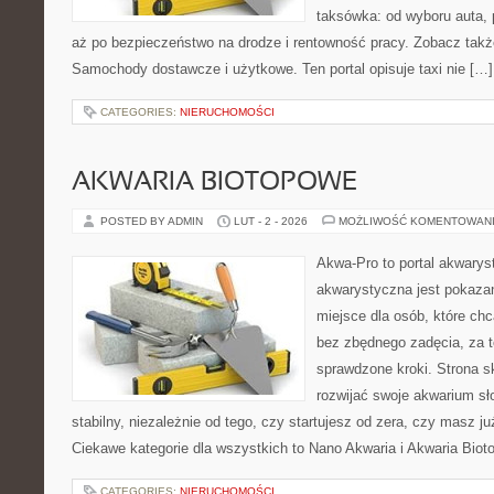
taksówka: od wyboru auta, 
aż po bezpieczeństwo na drodze i rentowność pracy. Zobacz ta
Samochody dostawcze i użytkowe. Ten portal opisuje taxi nie […]
CATEGORIES:
NIERUCHOMOŚCI
AKWARIA BIOTOPOWE
POSTED BY ADMIN
LUT - 2 - 2026
MOŻLIWOŚĆ KOMENTOWAN
Akwa-Pro to portal akwarys
akwarystyczna jest pokazan
miejsce dla osób, które ch
bez zbędnego zadęcia, za t
sprawdzone kroki. Strona s
rozwijać swoje akwarium s
stabilny, niezależnie od tego, czy startujesz od zera, czy masz j
Ciekawe kategorie dla wszystkich to Nano Akwaria i Akwaria Bio
CATEGORIES:
NIERUCHOMOŚCI