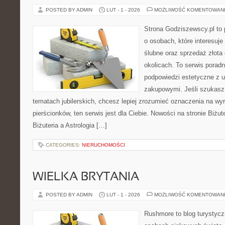
POSTED BY ADMIN
LUT - 1 - 2026
MOŻLIWOŚĆ KOMENTOWAN
Strona Godziszewscy.pl to 
o osobach, które interesuje 
ślubne oraz sprzedaż złota
okolicach. To serwis poradn
podpowiedzi estetyczne z 
zakupowymi. Jeśli szukasz
tematach jubilerskich, chcesz lepiej zrozumieć oznaczenia na wy
pierścionków, ten serwis jest dla Ciebie. Nowości na stronie Biżute
Biżuteria a Astrologia […]
CATEGORIES:
NIERUCHOMOŚCI
WIELKA BRYTANIA
POSTED BY ADMIN
LUT - 1 - 2026
MOŻLIWOŚĆ KOMENTOWAN
Rushmore to blog turystycz