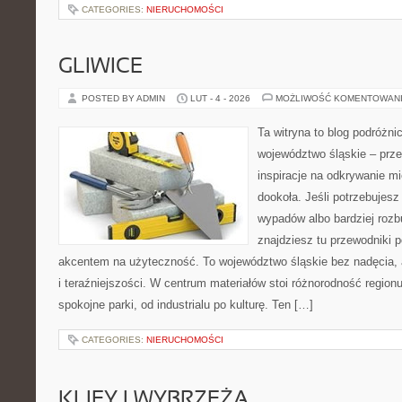
CATEGORIES:
NIERUCHOMOŚCI
GLIWICE
POSTED BY ADMIN
LUT - 4 - 2026
MOŻLIWOŚĆ KOMENTOWAN
Ta witryna to blog podróżn
województwo śląskie – prze
inspiracje na odkrywanie mi
dookoła. Jeśli potrzebujesz
wypadów albo bardziej rozb
znajdziesz tu przewodniki 
akcentem na użyteczność. To województwo śląskie bez nadęcia, al
i teraźniejszości. W centrum materiałów stoi różnorodność region
spokojne parki, od industrialu po kulturę. Ten […]
CATEGORIES:
NIERUCHOMOŚCI
KLIFY I WYBRZEŻA