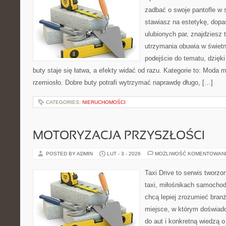
zadbać o swoje pantofle w 
stawiasz na estetykę, dopa
ulubionych par, znajdziesz
utrzymania obuwia w świetn
podejście do tematu, dzięk
buty staje się łatwa, a efekty widać od razu. Kategorie to: Moda 
rzemiosło. Dobre buty potrafi wytrzymać naprawdę długo, […]
CATEGORIES:
NIERUCHOMOŚCI
MOTORYZACJA PRZYSZŁOŚCI
POSTED BY ADMIN
LUT - 3 - 2026
MOŻLIWOŚĆ KOMENTOWAN
Taxi Drive to serwis tworz
taxi, miłośnikach samochod
chcą lepiej zrozumieć branż
miejsce, w którym doświadc
do aut i konkretną wiedzą 