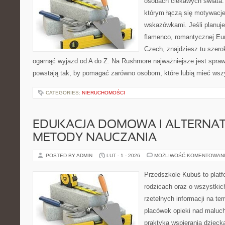
osobach ciekawych świata. 
którym łączą się motywacj
wskazówkami. Jeśli planuje
flamenco, romantycznej Euro
Czech, znajdziesz tu szero
ogarnąć wyjazd od A do Z. Na Rushmore najważniejsze jest spraw
powstają tak, by pomagać zarówno osobom, które lubią mieć wszys
CATEGORIES:
NIERUCHOMOŚCI
EDUKACJA DOMOWA I ALTERNA
METODY NAUCZANIA
POSTED BY ADMIN
LUT - 1 - 2026
MOŻLIWOŚĆ KOMENTOWAN
Przedszkole Kubuś to plat
rodzicach oraz o wszystkic
rzetelnych informacji na te
placówek opieki nad maluch
praktyka wspierania dzieck