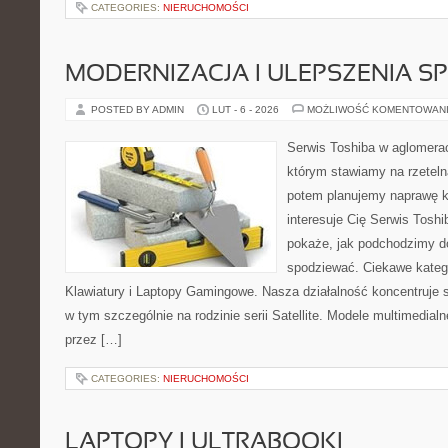
CATEGORIES:
NIERUCHOMOŚCI
MODERNIZACJA I ULEPSZENIA S
POSTED BY ADMIN
LUT - 6 - 2026
MOŻLIWOŚĆ KOMENTOWAN
Serwis Toshiba w aglomeracj
którym stawiamy na rzeteln
potem planujemy naprawę kr
interesuje Cię Serwis Toshi
pokaże, jak podchodzimy d
spodziewać. Ciekawe katego
Klawiatury i Laptopy Gamingowe. Nasza działalność koncentruje s
w tym szczególnie na rodzinie serii Satellite. Modele multimedialne
przez […]
CATEGORIES:
NIERUCHOMOŚCI
LAPTOPY I ULTRABOOKI