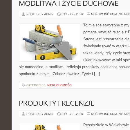
MODLITWA I ŻYCIE DUCHOWE
POSTED BY ADMIN
STY - 29 - 2026
MOŻLIWOŚĆ KOMENTOWA
To miejsce stworzone z myś
pomaga rozwijać relację z
Strona jest przestrzenią dla
świadomie trwać w wierze – 
także wtedy, gdy życie stawi
ukierunkowywać w taki spo
się namacalna, a modlitwa i refleksja przenikały codzienne obowi
spotkania z innymi. Zobacz również: Życie i […]
CATEGORIES:
NIERUCHOMOŚCI
PRODUKTY I RECENZJE
POSTED BY ADMIN
STY - 29 - 2026
MOŻLIWOŚĆ KOMENTOWA
Przedszkole w Wielichowie t