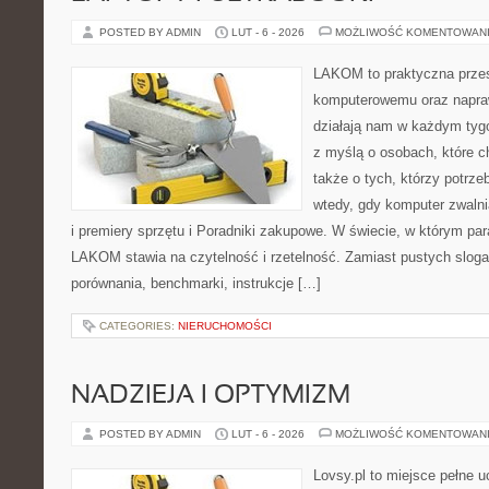
POSTED BY ADMIN
LUT - 6 - 2026
MOŻLIWOŚĆ KOMENTOWAN
LAKOM to praktyczna przes
komputerowemu oraz napra
działają nam w każdym tyg
z myślą o osobach, które c
także o tych, którzy potrz
wtedy, gdy komputer zwalni
i premiery sprzętu i Poradniki zakupowe. W świecie, w którym par
LAKOM stawia na czytelność i rzetelność. Zamiast pustych sloga
porównania, benchmarki, instrukcje […]
CATEGORIES:
NIERUCHOMOŚCI
NADZIEJA I OPTYMIZM
POSTED BY ADMIN
LUT - 6 - 2026
MOŻLIWOŚĆ KOMENTOWAN
Lovsy.pl to miejsce pełne 