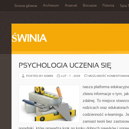
Archiwum
Arsenal
Borussia
Polonia
Strona główna
Spis 
ŚWINIA
PSYCHOLOGIA UCZENIA SIĘ
POSTED BY ADMIN
LUT - 7 - 2026
MOŻLIWOŚĆ KOMENTOWAN
nasza platforma edukacyjna 
zbiera informacje o tym, ja
zdalnej. To miejsce stworz
rodzicach oraz edukatorac
codzienność e-learningu. Je
zamiast teorii bez zastosow
poradniki, które prowadzą krok po kroku dobrych nawyków i spra