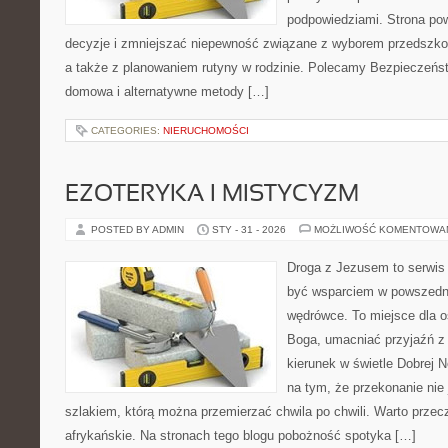
podpowiedziami. Strona pow
decyzje i zmniejszać niepewność związane z wyborem przedszkol
a także z planowaniem rutyny w rodzinie. Polecamy Bezpieczeńs
domowa i alternatywne metody […]
CATEGORIES:
NIERUCHOMOŚCI
EZOTERYKA I MISTYCYZM
POSTED BY ADMIN
STY - 31 - 2026
MOŻLIWOŚĆ KOMENTOWA
Droga z Jezusem to serwis 
być wsparciem w powszedni
wędrówce. To miejsce dla o
Boga, umacniać przyjaźń 
kierunek w świetle Dobrej N
na tym, że przekonanie nie 
szlakiem, którą można przemierzać chwila po chwili. Warto przecz
afrykańskie. Na stronach tego blogu pobożność spotyka […]