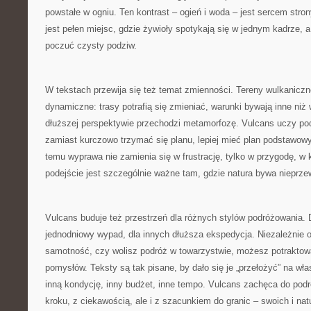
powstałe w ogniu. Ten kontrast – ogień i woda – jest sercem stron
jest pełen miejsc, gdzie żywioły spotykają się w jednym kadrze,
poczuć czysty podziw.
W tekstach przewija się też temat zmienności. Tereny wulkaniczn
dynamiczne: trasy potrafią się zmieniać, warunki bywają inne niż 
dłuższej perspektywie przechodzi metamorfozę. Vulcans uczy pod
zamiast kurczowo trzymać się planu, lepiej mieć plan podstawowy
temu wyprawa nie zamienia się w frustrację, tylko w przygodę, w kt
podejście jest szczególnie ważne tam, gdzie natura bywa nieprze
Vulcans buduje też przestrzeń dla różnych stylów podróżowania. D
jednodniowy wypad, dla innych dłuższa ekspedycja. Niezależnie od
samotność, czy wolisz podróż w towarzystwie, możesz potraktow
pomysłów. Teksty są tak pisane, by dało się je „przełożyć” na wła
inną kondycję, inny budżet, inne tempo. Vulcans zachęca do pod
kroku, z ciekawością, ale i z szacunkiem do granic – swoich i nat