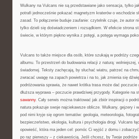
Wulkany na Vulcans nie są przedstawiane jako sensacja, tylko ja
potrafi jednocześnie pokazać magnetyzm kraterów o wschodzie sł
zasad. To połączenie buduje zaufanie: czytelnik czuje, że autor ni
tylko dzieli się doświadczeniem i rozsądkiem. W efekcie strona s
świecie, w którym piękno wynika z potęgi, a potęga wymaga poko
Vulcans to także miejsce dla osób, które szukają w podróży czego
albumu. To przestrzeń do budowania relacji z naturą: wolniejszej, 
świadomej. Teksty zachęcają, by słuchać wiatru, patrzeć na chmu
zwracać uwagę na zapach powietrza i na to, jak zmienia się dźwi
podróżowania sprawia, że nawet krótka trasa może dać poczucie
dłuższa wyprawa – poczucie prawdziwej przygody. Kategorie na st
sawanny
. Cały serwis można traktować jak zbiór inspiracji o pod
natura pokazuje swoje najciekawsze oblicze. Wulkany, gejzery i w
pod nimi kryje się ogrom tematów: geologia, meteorologia, fotograf
bezpieczeństwo, ekologia, kultura i psychologia drogi. Vulcans ł
opowieść, która ma jeden cel: pomóc Ci wyjść z domu i zobaczyć 
po raz pierwszy – z ciekawością. Jeśli chcesz, by Twoje podróże 