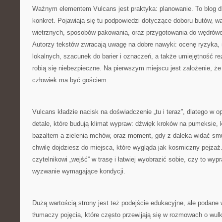
Ważnym elementem Vulcans jest praktyka: planowanie. To blog dl
konkret. Pojawiają się tu podpowiedzi dotyczące doboru butów, wa
wietrznych, sposobów pakowania, oraz przygotowania do wędrówe
Autorzy tekstów zwracają uwagę na dobre nawyki: ocenę ryzyka,
lokalnych, szacunek do barier i oznaczeń, a także umiejętność r
robią się niebezpieczne. Na pierwszym miejscu jest założenie, ż
człowiek ma być gościem.
Vulcans kładzie nacisk na doświadczenie „tu i teraz”, dlatego w o
detale, które budują klimat wypraw: dźwięk kroków na pumeksie,
bazaltem a zielenią mchów, oraz moment, gdy z daleka widać s
chwilę dojdziesz do miejsca, które wygląda jak kosmiczny pejzaż
czytelnikowi „wejść” w trasę i łatwiej wyobrazić sobie, czy to wy
wyzwanie wymagające kondycji.
Dużą wartością strony jest też podejście edukacyjne, ale podane
tłumaczy pojęcia, które często przewijają się w rozmowach o wul