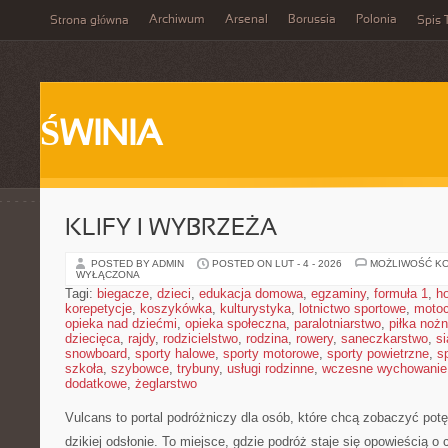
Archiwum
Arsenal
Borussia
Polonia
Strona główna
Spis 
ŚWINIA
KLIFY I WYBRZEŻA
POSTED BY ADMIN
POSTED ON LUT - 4 - 2026
MOŻLIWOŚĆ K
WYŁĄCZONA
Tagi:
biegacze
,
dzieci
,
edukacja domowa
,
egzaminy
,
formuła 1
,
h
korepetycje
,
koszykówka
,
kulturystyka
,
lotnictwo sportowe
,
motoc
opieka nad dziećmi
,
opieka społeczna
,
paralotniarstwo
,
piłka noż
dziecięca
,
rajdy
,
rodzicielstwo
,
rodzina
,
rowery
,
saneczkarstwo
,
s
snowboard
,
sporty halowe
,
sporty motorowe
,
sporty powietrzne
,
s
szkoła
,
szybowce
,
trybuny
,
usługi rodzinne
,
wczesne wychowanie
dodatkowe
,
żeglarstwo
Vulcans to portal podróżniczy dla osób, które chcą zobaczyć potęg
dzikiej odsłonie. To miejsce, gdzie podróż staje się opowieścią o 