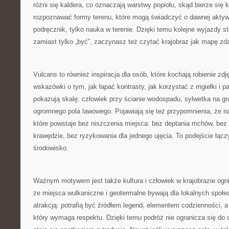
różni się kaldera, co oznaczają warstwy popiołu, skąd bierze się k
rozpoznawać formy terenu, które mogą świadczyć o dawnej aktywn
podręcznik, tylko nauka w terenie. Dzięki temu kolejne wyjazdy st
zamiast tylko „być”, zaczynasz też czytać krajobraz jak mapę zda
Vulcans to również inspiracja dla osób, które kochają robienie zdj
wskazówki o tym, jak łapać kontrasty, jak korzystać z mgiełki i p
pokazują skalę: człowiek przy ścianie wodospadu, sylwetka na gra
ogromnego pola lawowego. Pojawiają się też przypomnienia, że naj
które powstaje bez niszczenia miejsca: bez deptania mchów, bez
krawędzie, bez ryzykowania dla jednego ujęcia. To podejście łącz
środowisko.
Ważnym motywem jest także kultura i człowiek w krajobrazie ogni
że miejsca wulkaniczne i geotermalne bywają dla lokalnych społe
atrakcją: potrafią być źródłem legend, elementem codzienności,
który wymaga respektu. Dzięki temu podróż nie ogranicza się do 