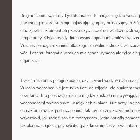
Drugim filarem są strefy hydrotermalne. To miejsca, gdzie woda i 
z wnętrza planety. Na blogu pojawiają się opisy bulgoczących źr
oraz zjawisk, które potrafią zaskoczyć nawet doświadczonych w
temperatury, śliskie osady, intensywny zapach minerałów i wrażen
Vulcans pomaga rozumieć, dlaczego nie wolno schodzić ze ścieżek
wód, i czemu fotografia w takich miejscach wymaga nie tylko cierp
organizacji.
Trzecim filarem są progi rzeczne, czyli żywioł wody w najbardziej
Vulcans wodospad nie jest tylko tłem do zdjęcia, ale punktem tras
powstania. Blog pokazuje różnice między kaskadami spływającymi
wodospadami wyżłobionymi w miękkich skałach, tłumaczy, jak por
charakter, oraz jak podejść do nich tak, by nie zniszczyć roślinno
wskazówki, jak radzić sobie z rozbryzgami, które potrafią zamocz
jak planować ujęcia, gdy światło gra z kroplami jak z pryzmatami.