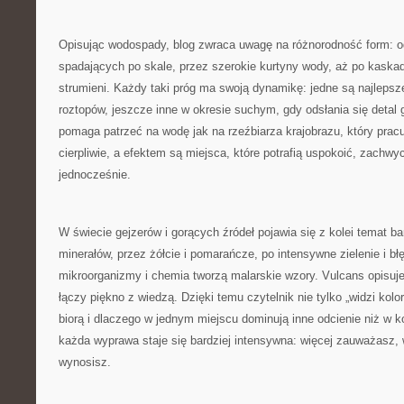
Opisując wodospady, blog zwraca uwagę na różnorodność form: od
spadających po skale, przez szerokie kurtyny wody, aż po kaskady
strumieni. Każdy taki próg ma swoją dynamikę: jedne są najlepsz
roztopów, jeszcze inne w okresie suchym, gdy odsłania się detal 
pomaga patrzeć na wodę jak na rzeźbiarza krajobrazu, który prac
cierpliwie, a efektem są miejsca, które potrafią uspokoić, zachwyc
jednocześnie.
W świecie gejzerów i gorących źródeł pojawia się z kolei temat bar
minerałów, przez żółcie i pomarańcze, po intensywne zielenie i błę
mikroorganizmy i chemia tworzą malarskie wzory. Vulcans opisuje
łączy piękno z wiedzą. Dzięki temu czytelnik nie tylko „widzi kolo
biorą i dlaczego w jednym miejscu dominują inne odcienie niż w k
każda wyprawa staje się bardziej intensywna: więcej zauważasz, 
wynosisz.