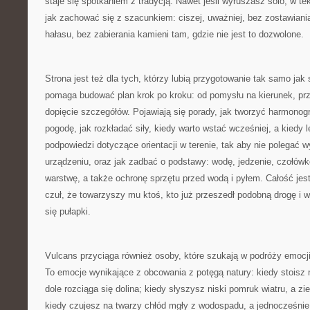
staje się spotkaniem z tradycją. Nawet jeśli wyruszasz solo, w te
jak zachować się z szacunkiem: ciszej, uważniej, bez zostawian
hałasu, bez zabierania kamieni tam, gdzie nie jest to dozwolone.
Strona jest też dla tych, którzy lubią przygotowanie tak samo ja
pomaga budować plan krok po kroku: od pomysłu na kierunek, prz
dopięcie szczegółów. Pojawiają się porady, jak tworzyć harmono
pogodę, jak rozkładać siły, kiedy warto wstać wcześniej, a kiedy l
podpowiedzi dotyczące orientacji w terenie, tak aby nie polegać 
urządzeniu, oraz jak zadbać o podstawy: wodę, jedzenie, czołów
warstwę, a także ochronę sprzętu przed wodą i pyłem. Całość jest
czuł, że towarzyszy mu ktoś, kto już przeszedł podobną drogę i w
się pułapki.
Vulcans przyciąga również osoby, które szukają w podróży emocji, 
To emocje wynikające z obcowania z potęgą natury: kiedy stoisz 
dole rozciąga się dolina; kiedy słyszysz niski pomruk wiatru, a zi
kiedy czujesz na twarzy chłód mgły z wodospadu, a jednocześnie