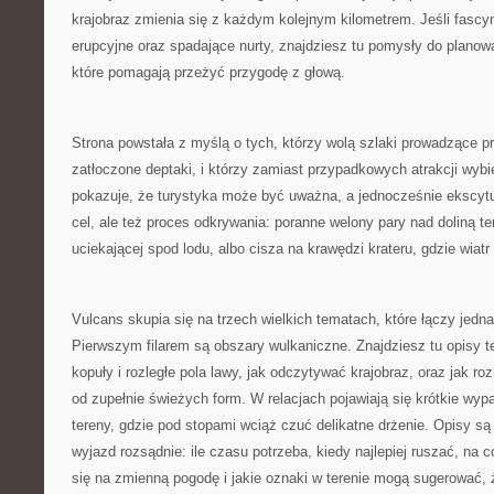
krajobraz zmienia się z każdym kolejnym kilometrem. Jeśli fascyn
erupcyjne oraz spadające nurty, znajdziesz tu pomysły do planowa
które pomagają przeżyć przygodę z głową.
Strona powstała z myślą o tych, którzy wolą szlaki prowadzące p
zatłoczone deptaki, i którzy zamiast przypadkowych atrakcji wybi
pokazuje, że turystyka może być uważna, a jednocześnie ekscytują
cel, ale też proces odkrywania: poranne welony pary nad doliną t
uciekającej spod lodu, albo cisza na krawędzi krateru, gdzie wiatr 
Vulcans skupia się na trzech wielkich tematach, które łączy jedna
Pierwszym filarem są obszary wulkaniczne. Znajdziesz tu opisy teg
kopuły i rozległe pola lawy, jak odczytywać krajobraz, oraz jak roz
od zupełnie świeżych form. W relacjach pojawiają się krótkie wy
tereny, gdzie pod stopami wciąż czuć delikatne drżenie. Opisy s
wyjazd rozsądnie: ile czasu potrzeba, kiedy najlepiej ruszać, na
się na zmienną pogodę i jakie oznaki w terenie mogą sugerować, 