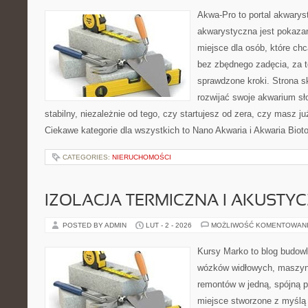
Akwa-Pro to portal akwarys
akwarystyczna jest pokazan
miejsce dla osób, które ch
bez zbędnego zadęcia, za t
sprawdzone kroki. Strona s
rozwijać swoje akwarium s
stabilny, niezależnie od tego, czy startujesz od zera, czy masz j
Ciekawe kategorie dla wszystkich to Nano Akwaria i Akwaria Bio
CATEGORIES:
NIERUCHOMOŚCI
IZOLACJA TERMICZNA I AKUSTY
POSTED BY ADMIN
LUT - 2 - 2026
MOŻLIWOŚĆ KOMENTOWAN
Kursy Marko to blog budowl
wózków widłowych, maszyn
remontów w jedną, spójną p
miejsce stworzone z myślą 