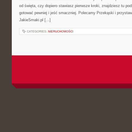
od święta, czy dopiero stawiasz pierwsze kroki, znajdziesz tu po
gotować pewniej i jeść smaczniej. Polecamy Przekąski i przystawk
JakieSmaki.pl […]
CATEGORIES:
NIERUCHOMOŚCI