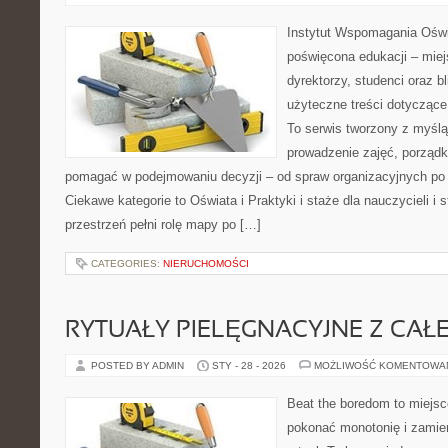
Instytut Wspomagania Oświ
poświęcona edukacji – mie
dyrektorzy, studenci oraz 
użyteczne treści dotyczące
To serwis tworzony z myślą
prowadzenie zajęć, porząd
pomagać w podejmowaniu decyzji – od spraw organizacyjnych po
Ciekawe kategorie to Oświata i Praktyki i staże dla nauczycieli i 
przestrzeń pełni rolę mapy po […]
CATEGORIES:
NIERUCHOMOŚCI
RYTUAŁY PIELĘGNACYJNE Z CAŁ
POSTED BY ADMIN
STY - 28 - 2026
MOŻLIWOŚĆ KOMENTOWA
Beat the boredom to miejsc
pokonać monotonię i zamie