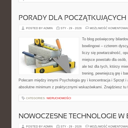
PORADY DLA POCZĄTKUJĄCYCH
POSTED BY ADMIN
STY - 29 - 2026
MOŻLIWOŚĆ KOMENTOWA
To blog poświęcony bilardo
bowlingowi – czterem dyscy
liczy się powtarzalność, op
miejsce powstało dla osób, 
ale też dla tych, którzy mie
trening, pewniejszą grę i ba
Polecam między innymi Psychologia gry i koncentracja i Sprzęt i 
absolutne minimum z praktycznymi wskazówkami. Znajdziesz tu t
CATEGORIES:
NIERUCHOMOŚCI
NOWOCZESNE TECHNOLOGIE W 
POSTED BY ADMIN
STY - 29 - 2026
MOŻLIWOŚĆ KOMENTOWA