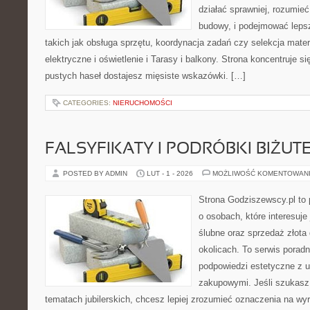
działać sprawniej, rozumieć
budowy, i podejmować leps
takich jak obsługa sprzętu, koordynacja zadań czy selekcja mater
elektryczne i oświetlenie i Tarasy i balkony. Strona koncentruje s
pustych haseł dostajesz mięsiste wskazówki. […]
CATEGORIES:
NIERUCHOMOŚCI
FALSYFIKATY I PODRÓBKI BIŻUTE
POSTED BY ADMIN
LUT - 1 - 2026
MOŻLIWOŚĆ KOMENTOWAN
Strona Godziszewscy.pl to 
o osobach, które interesuje 
ślubne oraz sprzedaż złota
okolicach. To serwis poradn
podpowiedzi estetyczne z 
zakupowymi. Jeśli szukasz
tematach jubilerskich, chcesz lepiej zrozumieć oznaczenia na wy