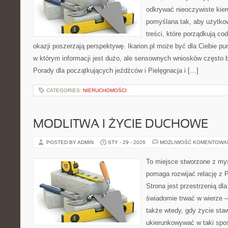
odkrywać nieoczywiste kier
pomyślana tak, aby użytkown
treści, które porządkują co
okazji poszerzają perspektywę. Ikarion.pl może być dla Ciebie pu
w którym informacji jest dużo, ale sensownych wniosków często b
Porady dla początkujących jeźdźców i Pielęgnacja i […]
CATEGORIES:
NIERUCHOMOŚCI
MODLITWA I ŻYCIE DUCHOWE
POSTED BY ADMIN
STY - 29 - 2026
MOŻLIWOŚĆ KOMENTOWA
To miejsce stworzone z myś
pomaga rozwijać relację z
Strona jest przestrzenią dla
świadomie trwać w wierze – 
także wtedy, gdy życie stawi
ukierunkowywać w taki spo