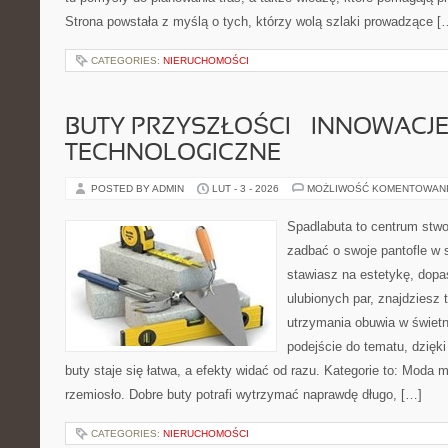
Strona powstała z myślą o tych, którzy wolą szlaki prowadzące [
CATEGORIES:
NIERUCHOMOŚCI
BUTY PRZYSZŁOŚCI – INNOWACJ
TECHNOLOGICZNE
POSTED BY ADMIN
LUT - 3 - 2026
MOŻLIWOŚĆ KOMENTOWAN
Spadlabuta to centrum stwo
zadbać o swoje pantofle w 
stawiasz na estetykę, dopa
ulubionych par, znajdziesz
utrzymania obuwia w świetn
podejście do tematu, dzięk
buty staje się łatwa, a efekty widać od razu. Kategorie to: Moda 
rzemiosło. Dobre buty potrafi wytrzymać naprawdę długo, […]
CATEGORIES:
NIERUCHOMOŚCI