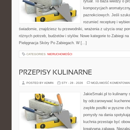
rytuał. To baza wiedzy o pr
kompozycjach aromatyczny
paznokciowych. Jeśli szuka
rozumieć recepturę i wybier
świadomie, znajdziesz tu przewodniki, wrażenia z użycia oraz p
różnych potrzeb, budżetów i stylów. Nowe kategorie to Zabiegi na 
Pielęgnacja Skóry Po Zabiegach. W […]
CATEGORIES:
NIERUCHOMOŚCI
PRZEPISY KULINARNE
POSTED BY ADMIN
STY - 28 - 2026
MOŻLIWOŚĆ KOMENTOWA
JakieSmaki.pl to kulinarny s
by odczarowywać kuchenne
zwykłe posiłki w pyszne chw
pomysły na dania spotykaj
kuchnia przestaje być obowi
kreatywną zabawą. Niezależ