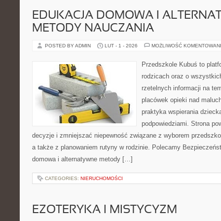
EDUKACJA DOMOWA I ALTERNA
METODY NAUCZANIA
POSTED BY ADMIN
LUT - 1 - 2026
MOŻLIWOŚĆ KOMENTOWAN
Przedszkole Kubuś to plat
rodzicach oraz o wszystkic
rzetelnych informacji na te
placówek opieki nad maluch
praktyka wspierania dzieck
podpowiedziami. Strona pow
decyzje i zmniejszać niepewność związane z wyborem przedszkol
a także z planowaniem rutyny w rodzinie. Polecamy Bezpieczeńs
domowa i alternatywne metody […]
CATEGORIES:
NIERUCHOMOŚCI
EZOTERYKA I MISTYCYZM