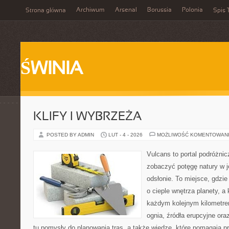
Archiwum
Arsenal
Borussia
Polonia
Strona główna
Spis 
ŚWINIA
KLIFY I WYBRZEŻA
POSTED BY ADMIN
LUT - 4 - 2026
MOŻLIWOŚĆ KOMENTOWAN
Vulcans to portal podróżnic
zobaczyć potęgę natury w jej
odsłonie. To miejsce, gdzie
o cieple wnętrza planety, a 
każdym kolejnym kilometrem
ognia, źródła erupcyjne ora
tu pomysły do planowania tras, a także wiedzę, które pomagają p