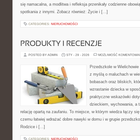
się namacalna, a modlitwa i refleksja przenikały codzienne obowi
spotkania z innymi. Zobacz również: Życie i […]
CATEGORIES:
NIERUCHOMOŚCI
PRODUKTY I RECENZJE
POSTED BY ADMIN
STY - 29 - 2026
MOŻLIWOŚĆ KOMENTOWA
Przedszkole w Wielichowie t
z myślą o maluchach w wie
bobasach oraz bliskich, kt
wzrastanie dziecka w spos
praktyczne wskazówki doty
dzieckiem, wychowania, a t
relację opartą na zaufaniu. To miejsce, w którym wiedza łączy si
czemu łatwiej wdrażać dobre nawyki w domu i w grupie przedszkoln
Rodzice i […]
CATEGORIES:
NIERUCHOMOŚCI