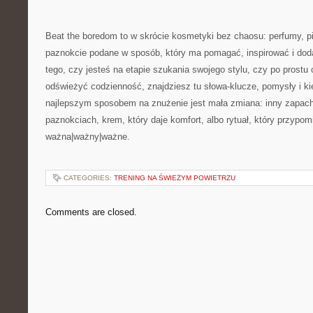
Beat the boredom to w skrócie kosmetyki bez chaosu: perfumy, pi
paznokcie podane w sposób, który ma pomagać, inspirować i doda
tego, czy jesteś na etapie szukania swojego stylu, czy po prost
odświeżyć codzienność, znajdziesz tu słowa-klucze, pomysły i k
najlepszym sposobem na znużenie jest mała zmiana: inny zapach
paznokciach, krem, który daje komfort, albo rytuał, który przypomi
ważna|ważny|ważne.
CATEGORIES:
TRENING NA ŚWIEŻYM POWIETRZU
Comments are closed.