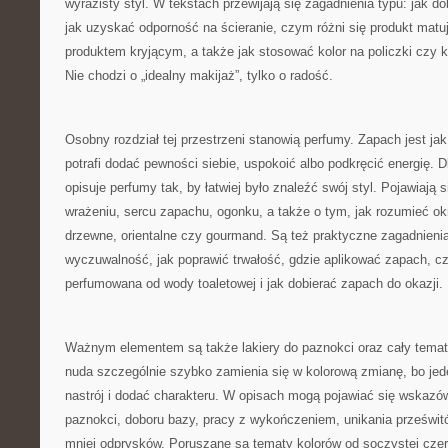
wyrazisty styl. W tekstach przewijają się zagadnienia typu: jak d
jak uzyskać odporność na ścieranie, czym różni się produkt matu
produktem kryjącym, a także jak stosować kolor na policzki czy
Nie chodzi o „idealny makijaż”, tylko o radość.
Osobny rozdział tej przestrzeni stanowią perfumy. Zapach jest jak
potrafi dodać pewności siebie, uspokoić albo podkręcić energię. 
opisuje perfumy tak, by łatwiej było znaleźć swój styl. Pojawiają
wrażeniu, sercu zapachu, ogonku, a także o tym, jak rozumieć okre
drzewne, orientalne czy gourmand. Są też praktyczne zagadnieni
wyczuwalność, jak poprawić trwałość, gdzie aplikować zapach, c
perfumowana od wody toaletowej i jak dobierać zapach do okazji.
Ważnym elementem są także lakiery do paznokci oraz cały temat s
nuda szczególnie szybko zamienia się w kolorową zmianę, bo jede
nastrój i dodać charakteru. W opisach mogą pojawiać się wskazó
paznokci, doboru bazy, pracy z wykończeniem, unikania prześwit
mniej odprysków. Poruszane są tematy kolorów od soczystej czer