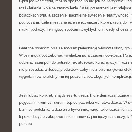
Opisując kosmetyki, można spojrzeć na nie jak na narzędzia. Je
rozświetlenie, kolejne zmatowienie. W tej przestrzeni jest miejs
bolączkach typu łuszczenie, nadmierne świecenie, reaktywność, 
pod oczami. Celem jest znalezienie rozwiązań, które pasują do Tw
nauki, podróży, treningów, spotkań i zwykłych dni, kiedy chcesz p
Beat the boredom opisuje również pielęgnację włosów i skóry gło
Włosy mogą potrzebować wygładzenia, a czasem objętości. Pojawi
dobierać szampon do potrzeb, jak stosować kurację, czym różni si
nie przesadzić z ilością produktów, żeby nie zrobić na głowie efe
wygoda i realne efekty: mniej puszenia bez zbędnych komplikacji.
Jeśli lubisz konkret, znajdziesz tu treści, które tłumaczą różnice
pojęciami: krem vs. serum, top do paznokci vs. utwardzacz. W św
brzmieć podobnie, a działanie bywa inne, więc takie rozróżnieni
lepsze decyzje zakupowe i nie marnować pieniędzy na rzeczy, któ
potrzeb.