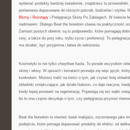
wybierać produkty bardziej świadomie, znajdziesz tu przewodniki,
porównania dopasowane do różnych potrzeb, budżetów i stylów. 
Blizny i Rozstępy
i Pielęgnacja Skóry Po Zabiegach. W świecie b
nadmiarem. Dlatego Beat the boredom stawia na praktyczność or
Zamiast pustych obietnic są tu podpowiedzi, które pomagają dobr
cery, a także do pory roku, trybu życia i preferencji. To pielęgnac
ma działać, być przyjemna i łatwa do wdrożenia.
Kosmetyki to nie tylko chwytliwe hasła. To przede wszystkim skła
skórę i włosy. W opisach i tematach przewija się więc język, który
konkretem. Możesz trafić na treści o tym, jak czytać listę składn
składniki zmiękczające, jak działa hialuron, co daje niacyna, kiedy
kiedy lepiej postawić na regenerację. Pojawiają się też wątki zwią
bo to ona często decyduje o tym, czy pielęgnacja przynosi równo
Beat the boredom to również świat makijażu, rozumianego jako k
podejście, które pomaga dopasować produkty do efektu: od delik