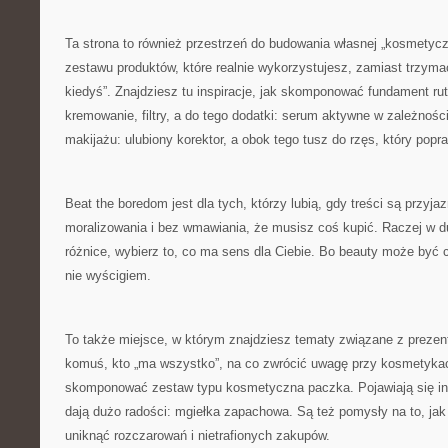
Ta strona to również przestrzeń do budowania własnej „kosmetyczk
zestawu produktów, które realnie wykorzystujesz, zamiast trzymać
kiedyś”. Znajdziesz tu inspiracje, jak skomponować fundament r
kremowanie, filtry, a do tego dodatki: serum aktywne w zależnośc
makijażu: ulubiony korektor, a obok tego tusz do rzęs, który pop
Beat the boredom jest dla tych, którzy lubią, gdy treści są przyj
moralizowania i bez wmawiania, że musisz coś kupić. Raczej w 
różnice, wybierz to, co ma sens dla Ciebie. Bo beauty może być
nie wyścigiem.
To także miejsce, w którym znajdziesz tematy związane z prezen
komuś, kto „ma wszystko”, na co zwrócić uwagę przy kosmetykach
skomponować zestaw typu kosmetyczna paczka. Pojawiają się insp
dają dużo radości: mgiełka zapachowa. Są też pomysły na to, jak
uniknąć rozczarowań i nietrafionych zakupów.