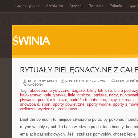
Archiwum
Arsenal
Borussia
Polonia
Strona główna
Spis 
ŚWINIA
RYTUAŁY PIELĘGNACYJNE Z CAŁ
POSTED BY ADMIN
POSTED ON STY - 28 - 2026
MOŻLIWOŚĆ 
WYŁĄCZONA
Tagi:
akcesoria turystyczne
,
bagaże
,
bilety lotnicze
,
biura podróży
kajakarstwo
,
kulturystyka
,
linie lotnicze
,
lotniska
,
narty
,
nurkowan
pływanie
,
podróże lotnicze
,
podróże tematyczne
,
rejsy
,
rekreacja
,
snowboard
,
sport
,
sporty powietrzne
,
sporty wodne
,
sporty zimow
wellness
,
wycieczki
,
żeglarstwo
Beat the boredom to miejsce stworzone po to, by pokonać monoto
rutynę w mały rytuał. To baza wiedzy o produktach beauty, kom
emaliach paznokciowych. Jeśli szukasz pomysłów, chcesz lepiej 