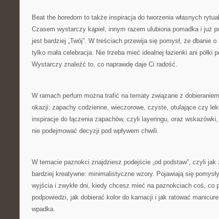
Beat the boredom to także inspiracja do tworzenia własnych rytu
Czasem wystarczy kąpiel, innym razem ulubiona pomadka i już po
jest bardziej „Twój”. W treściach przewija się pomysł, że dbanie o
tylko mała celebracja. Nie trzeba mieć idealnej łazienki ani półki
Wystarczy znaleźć to, co naprawdę daje Ci radość.
W ramach perfum można trafić na tematy związane z dobieranie
okazji: zapachy codzienne, wieczorowe, czyste, otulające czy lekk
inspiracje do łączenia zapachów, czyli layeringu, oraz wskazówki
nie podejmować decyzji pod wpływem chwili.
W temacie paznokci znajdziesz podejście „od podstaw”, czyli jak 
bardziej kreatywne: minimalistyczne wzory. Pojawiają się pomys
wyjścia i zwykłe dni, kiedy chcesz mieć na paznokciach coś, co p
podpowiedzi, jak dobierać kolor do karnacji i jak ratować manicure
wpadka.