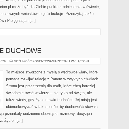
arion.pl może być dla Ciebie punktem odniesienia w świecie,
e sensownych wniosków często brakuje. Przeczytaj także
w i Pielęgnacja i […]
IE DUCHOWE
MODLITWA
 2026
MOŻLIWOŚĆ KOMENTOWANIA
ZOSTAŁA WYŁĄCZONA
I
ŻYCIE
DUCHOWE
To miejsce stworzone z myślą o wędrówce wiary, które
pomaga rozwijać relację z Panem w zwykłych chwilach.
Strona jest przestrzenią dla osób, które chcą bardziej
świadomie trwać w wierze – nie tylko od święta, ale
także wtedy, gdy życie stawia trudności. Jej misją jest
ukierunkowywać w taki sposób, by duchowość stawała
sja przenikały codzienne obowiązki, rozmowy, decyzje i
ż: Życie i […]