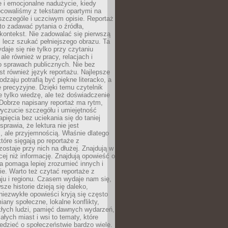
 i emocjonalne nadużycie, kiedy
bcowaliśmy z tekstami opartymi na
 szczególe i uczciwym opisie. Reportaż
to zadawać pytania o źródła,
kontekst. Nie zadowalać się pierwszą
 lecz szukać pełniejszego obrazu. Ta
daje się nie tylko przy czytaniu
ale również w pracy, relacjach i
 sprawach publicznych. Nie bez
st również język reportażu. Najlepsze
odzaju potrafią być piękne literacko, a
 precyzyjne. Dzięki temu czytelnik
e tylko wiedzę, ale też doświadczenie
Dobrze napisany reportaż ma rytm,
yczucie szczegółu i umiejętność
pięcia bez uciekania się do taniej
sprawia, że lektura nie jest
 ale przyjemnością. Właśnie dlatego
które sięgają po reportaże z
zostaje przy nich na dłużej. Znajdują w
cej niż informację. Znajdują opowieść o
ra pomaga lepiej zrozumieć innych i
e. Warto też czytać reportaże z
ju i regionu. Czasem wydaje nam się,
sze historie dzieją się daleko,
iezwykłe opowieści kryją się często
iany społeczne, lokalne konflikty,
kłych ludzi, pamięć dawnych wydarzeń,
łych miast i wsi to tematy, które
iedzieć o społeczeństwie bardzo wiele.