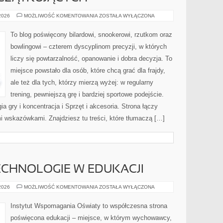
PORADY
 2026
MOŻLIWOŚĆ KOMENTOWANIA
ZOSTAŁA WYŁĄCZONA
DLA
POCZĄTKUJĄCYCH
To blog poświęcony bilardowi, snookerowi, rzutkom oraz
bowlingowi – czterem dyscyplinom precyzji, w których
liczy się powtarzalność, opanowanie i dobra decyzja. To
miejsce powstało dla osób, które chcą grać dla frajdy,
ale też dla tych, którzy mierzą wyżej: w regularny
trening, pewniejszą grę i bardziej sportowe podejście.
 gry i koncentracja i Sprzęt i akcesoria. Strona łączy
 wskazówkami. Znajdziesz tu treści, które tłumaczą […]
CHNOLOGIE W EDUKACJI
NOWOCZESNE
 2026
MOŻLIWOŚĆ KOMENTOWANIA
ZOSTAŁA WYŁĄCZONA
TECHNOLOGIE
W
EDUKACJI
Instytut Wspomagania Oświaty to współczesna strona
poświęcona edukacji – miejsce, w którym wychowawcy,