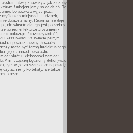
 tekstom łatwiej zauważyć, jak złożony
w którym funkcjonujemy na co dzień. To
 cenne, bo pozwala wyjść poza
 myślenie o miejscach i ludziach,
rnie dobrze znamy. Reportaż nie daje
ept, ale właśnie dlatego jest potrzebny.
, że po jednej lekturze zrozumiemy
aczej pokazuje, że rzeczywistość
i i wrażliwości. W świecie pełnym
piechu i powierzchownych sądów
ortaży może być formą intelektualnego
bór głębi zamiast pośpiechu,
miast skrótu i ciekawości zamiast
du. A im częściej będziemy dokonywać
oru, tym większa szansa, że naprawdę
 czytać nie tylko teksty, ale także
 nas otacza.