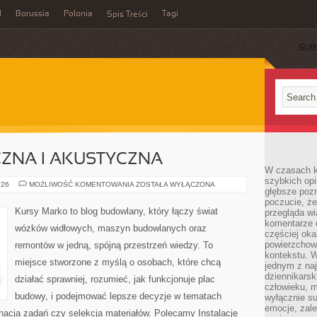
l
Borussia
Polonia
Tagi
Spis Treści
SUB
CZNA I AKUSTYCZNA
W czasach k
szybkich opi
IZOLACJA
026
MOŻLIWOŚĆ KOMENTOWANIA
ZOSTAŁA WYŁĄCZONA
głębsze poz
TERMICZNA
I
poczucie, że
AKUSTYCZNA
Kursy Marko to blog budowlany, który łączy świat
przegląda w
komentarze 
wózków widłowych, maszyn budowlanych oraz
częściej oka
powierzchow
remontów w jedną, spójną przestrzeń wiedzy. To
kontekstu. W
miejsce stworzone z myślą o osobach, które chcą
jednym z naj
dziennikarsk
działać sprawniej, rozumieć, jak funkcjonuje plac
człowieku, m
budowy, i podejmować lepsze decyzje w tematach
wyłącznie su
emocje, zal
ynacja zadań czy selekcja materiałów. Polecamy Instalacje