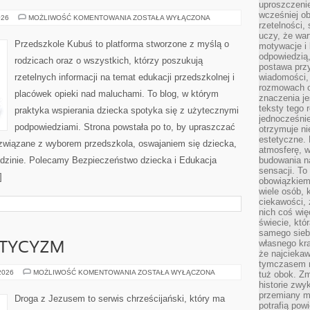
uproszczenie
wcześniej o
EDUKACJA
026
MOŻLIWOŚĆ KOMENTOWANIA
ZOSTAŁA WYŁĄCZONA
rzetelności,
DOMOWA
I
uczy, że war
ALTERNATYWNE
Przedszkole Kubuś to platforma stworzone z myślą o
motywacje i 
METODY
NAUCZANIA
odpowiedzią,
rodzicach oraz o wszystkich, którzy poszukują
postawa przy
rzetelnych informacji na temat edukacji przedszkolnej i
wiadomości, 
rozmowach o
placówek opieki nad maluchami. To blog, w którym
znaczenia je
teksty tego r
praktyka wspierania dziecka spotyka się z użytecznymi
jednocześnie
podpowiedziami. Strona powstała po to, by upraszczać
otrzymuje ni
estetyczne. 
związane z wyborem przedszkola, oswajaniem się dziecka,
atmosferę, w
odzinie. Polecamy Bezpieczeństwo dziecka i Edukacja
budowania na
sensacji. To 
]
obowiązkiem,
wiele osób, 
ciekawości, 
nich coś wię
świecie, któ
samego siebi
własnego kra
STYCYZM
że najciekaw
tymczasem n
EZOTERYKA
 2026
MOŻLIWOŚĆ KOMENTOWANIA
ZOSTAŁA WYŁĄCZONA
tuż obok. Zm
I
historie zwy
MISTYCYZM
przemiany ma
Droga z Jezusem to serwis chrześcijański, który ma
potrafią pow