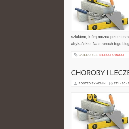
szlakiem, którą można przemierzać
afrykańskie. Na stronach tego bl
CATEGORIES:
NIERUCHOMOŚCI
CHOROBY I LECZ
POSTED BY ADMIN
STY - 30 -