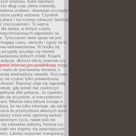
szym wrażeniu. Autor reportażu
zez długi czas zbiera materiały,
wieloma osobami, obserwuje szczegóły
e różne punkty widzenia. Czytelnik
ej pracy i ma szansę zobaczyć bardziej
z rzeczywistości. To ważna
dla świata, w którym często
natychmiastowych odpowiedzi na
e. Tymczasem wiele spraw nie jest
ymagają czasu, namysłu i zgody na to,
ywa wielowarstwowa. W środku tej
ej przygody przydaje się również
wybierania dobrych źródeł. Książki
, audycje, dłuższe teksty prasowe czy
portal informacyjno-poradnikowy
mogą
i startu do poznawania tematów, o
śniej wiedzieliśmy niewiele. Kluczowe
 by nie szukać tylko potwierdzenia
zekonań. Reportaż staje się naprawdę
wtedy, gdy potrafi nas zaskoczyć,
pektywę albo pokazać, że zjawisko,
ło się oczywiste, w rzeczywistości
ieni. Właśnie taka lektura zostaje w
użej, bo nie tylko informuje, ale także
usza do przemyślenia własnych opinii.
portaży może mieć ogromną wartość
dziennym życiu, nawet jeśli nie
 się zawodowo polityką, historią czy
Dzięki nim stajemy się uważniejszymi
reści. Łatwiej rozpoznać manipulację,