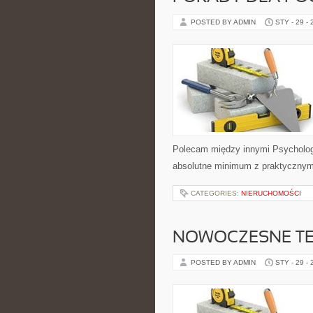
POSTED BY ADMIN
STY - 29 -
Polecam między innymi Psychologia
absolutne minimum z praktycznymi
CATEGORIES:
NIERUCHOMOŚCI
NOWOCZESNE TE
POSTED BY ADMIN
STY - 29 -