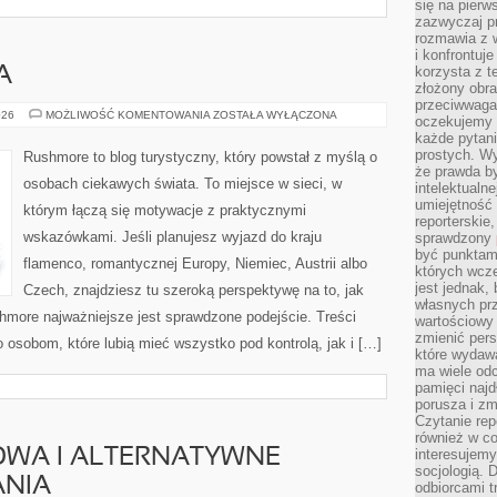
się na pierw
zazwyczaj pr
rozmawia z 
i konfrontuj
korzysta z t
A
złożony obra
przeciwwaga 
WIELKA
026
MOŻLIWOŚĆ KOMENTOWANIA
ZOSTAŁA WYŁĄCZONA
oczekujemy 
BRYTANIA
każde pytani
prostych. W
Rushmore to blog turystyczny, który powstał z myślą o
że prawda b
osobach ciekawych świata. To miejsce w sieci, w
intelektualn
umiejętność 
którym łączą się motywacje z praktycznymi
reporterskie
wskazówkami. Jeśli planujesz wyjazd do kraju
sprawdzony
być punktam
flamenco, romantycznej Europy, Niemiec, Austrii albo
których wcze
jest jednak,
Czech, znajdziesz tu szeroką perspektywę na to, jak
własnych pr
hmore najważniejsze jest sprawdzone podejście. Treści
wartościowy 
zmienić pers
osobom, które lubią mieć wszystko pod kontrolą, jak i […]
które wydawa
ma wiele odc
pamięci najdł
porusza i zm
Czytanie re
również w co
WA I ALTERNATYWNE
interesujemy
socjologią. 
NIA
odbiorcami t