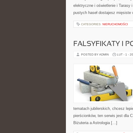
elektryczne i oświetlenie i Tarasy 
pustych haseł dostajesz mięsiste
CATEGORIES:
NIERUCHOMOŚCI
FALSYFIKATY I P
POSTED BY ADMIN
LUT - 1 - 2
tematach jubilerskich, chcesz lep
pierścionków, ten serwis jest dla C
Biżuteria a Astrologia […]