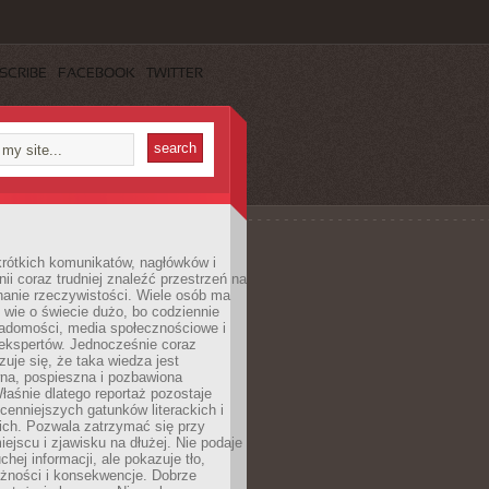
SCRIBE
FACEBOOK
TWITTER
rótkich komunikatów, nagłówków i
nii coraz trudniej znaleźć przestrzeń na
nanie rzeczywistości. Wiele osób ma
 wie o świecie dużo, bo codziennie
iadomości, media społecznościowe i
ekspertów. Jednocześnie coraz
zuje się, że taka wiedza jest
na, pospieszna i pozbawiona
łaśnie dlatego reportaż pozostaje
cenniejszych gatunków literackich i
ich. Pozwala zatrzymać się przy
iejscu i zjawisku na dłużej. Nie podaje
chej informacji, ale pokazuje tło,
eżności i konsekwencje. Dobrze