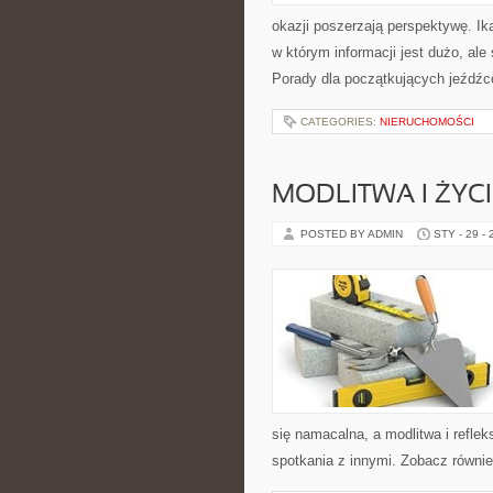
okazji poszerzają perspektywę. Ik
w którym informacji jest dużo, al
Porady dla początkujących jeźdźcó
CATEGORIES:
NIERUCHOMOŚCI
MODLITWA I ŻYC
POSTED BY ADMIN
STY - 29 -
się namacalna, a modlitwa i reflek
spotkania z innymi. Zobacz równie