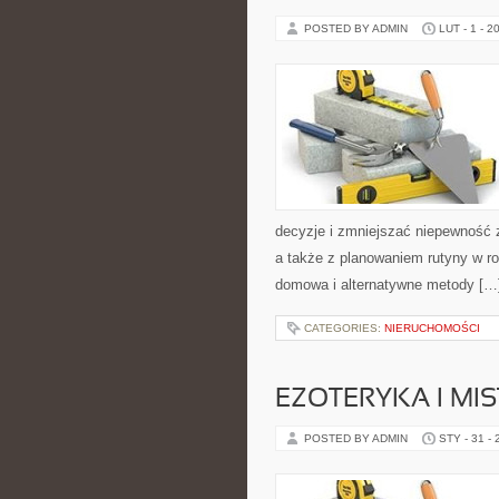
POSTED BY ADMIN
LUT - 1 - 2
decyzje i zmniejszać niepewność 
a także z planowaniem rutyny w r
domowa i alternatywne metody […
CATEGORIES:
NIERUCHOMOŚCI
EZOTERYKA I MI
POSTED BY ADMIN
STY - 31 -