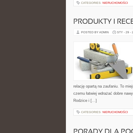
CATEGORIES:
NIERUCHOMOŚCI
PRODUKTY I REC
POSTED BY ADMIN
STY - 29 -
relację opartą na zaufaniu. To mi
czemu łatwiej wdrażać dobre nawyk
Rodzice i […]
CATEGORIES:
NIERUCHOMOŚCI
PORADY DLA PO