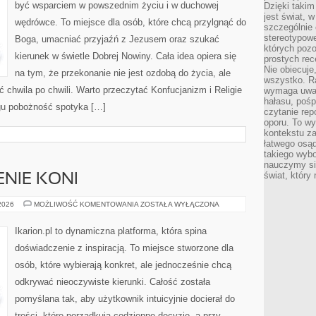
być wsparciem w powszednim życiu i w duchowej
Dzięki takim
jest świat, 
wędrówce. To miejsce dla osób, które chcą przylgnąć do
szczególnie
stereotypowe
Boga, umacniać przyjaźń z Jezusem oraz szukać
których pozo
kierunek w świetle Dobrej Nowiny. Cała idea opiera się
prostych rec
Nie obiecuje
na tym, że przekonanie nie jest ozdobą do życia, ale
wszystko. R
 chwila po chwili. Warto przeczytać Konfucjanizm i Religie
wymaga uwag
hałasu, poś
ogu pobożność spotyka […]
czytanie rep
oporu. To wy
kontekstu za
łatwego osą
takiego wyb
nauczymy się
świat, który
ENIE KONI
CHOROBY
 2026
MOŻLIWOŚĆ KOMENTOWANIA
ZOSTAŁA WYŁĄCZONA
I
LECZENIE
KONI
Ikarion.pl to dynamiczna platforma, która spina
doświadczenie z inspiracją. To miejsce stworzone dla
osób, które wybierają konkret, ale jednocześnie chcą
odkrywać nieoczywiste kierunki. Całość została
pomyślana tak, aby użytkownik intuicyjnie docierał do
treści, które porządkują codzienne decyzje, a przy