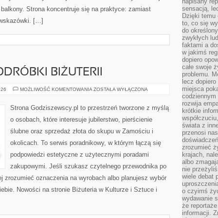
napisany rep
sensacją, l
i balkony. Strona koncentruje się na praktyce: zamiast
Dzięki temu 
 wskazówki. […]
to, co się w
do określony
zwykłych lu
faktami a d
w jakimś reg
dopiero opow
całe swoje 
ODRÓBKI BIŻUTERII
problemu. M
lecz dopiero
miejsca poka
FALSYFIKATY
026
MOŻLIWOŚĆ KOMENTOWANIA
ZOSTAŁA WYŁĄCZONA
I
codziennym 
PODRÓBKI
rozwija empa
BIŻUTERII
Strona Godziszewscy.pl to przestrzeń tworzone z myślą
krótkie info
współczuciu,
o osobach, które interesuje jubilerstwo, pierścienie
świata z inn
ślubne oraz sprzedaż złota do skupu w Zamościu i
przenosi nas
doświadczeń
okolicach. To serwis poradnikowy, w którym łączą się
zrozumieć ż
podpowiedzi estetyczne z użytecznymi poradami
krajach, nal
albo zmagaj
zakupowymi. Jeśli szukasz czytelnego przewodnika po
nie przeżyli
wiele debat 
iej zrozumieć oznaczenia na wyrobach albo planujesz wybór
uproszczeni
iebie. Nowości na stronie Biżuteria w Kulturze i Sztuce i
o czyimś życ
wydawanie s
że reportaże
informacji. 