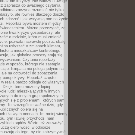
ortaż nie krzyczy. Nie walczy o uwagę
ecz zaprasza do uważnego czytania.
odbiorca zaczyna rozumieć nie tylko
ydarzyło, ale również dlaczego doszło
ch zdarzeń i jak wpływają one na życie
dzi. Reportaż bywa mostem między
oświadczeniem. Można przeczytać, że
ionie trwa kryzys gospodarczy, ale
ieść o rodzinie, która musi zmienić
życie, pozwala naprawdę poczuć skalę
ożna usłyszeć o zmianach klimatu,
 historia mieszkańców konkretnego
zuje, jak globalne procesy stają się
wyzwaniem. Czytanie reportaży
tię w sposób, którego nie zastąpią
rmacje. Empatia nie polega jedynie na
 ale na gotowości do zobaczenia
ej perspektywy. Reportaż często
 w realia bardzo odległe od własnych
. Dzięki temu możemy lepiej
ycie ludzi mieszkających w innych
eżących do innych grup społecznych
ących się z problemami, których sami
śmy. To szczególnie ważne dziś, gdy
publicznych opiera się na
ach i łatwych ocenach. Im mniej wiemy
iu, tym łatwiej przychodzi nam
zybkich sądów. Warto też zauważyć,
 uczą cierpliwości w odbiorze
Zmuszają do tego, by nie zatrzymywać