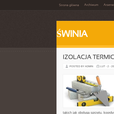
Archiwum
Arsena
Strona główna
ŚWINIA
IZOLACJA TERMI
POSTED BY ADMIN
LUT - 2 - 2
takich jak obsługa sprzętu, koord