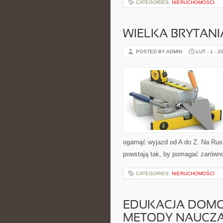
CATEGORIES:
NIERUCHOMOŚCI
WIELKA BRYTANI
POSTED BY ADMIN
LUT - 1 - 2
ogarnąć wyjazd od A do Z. Na Rus
powstają tak, by pomagać zarówno 
CATEGORIES:
NIERUCHOMOŚCI
EDUKACJA DOMO
METODY NAUCZA