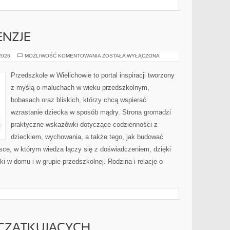
ENZJE
PRODUKTY
 2026
MOŻLIWOŚĆ KOMENTOWANIA
ZOSTAŁA WYŁĄCZONA
I
RECENZJE
Przedszkole w Wielichowie to portal inspiracji tworzony
z myślą o maluchach w wieku przedszkolnym,
bobasach oraz bliskich, którzy chcą wspierać
wzrastanie dziecka w sposób mądry. Strona gromadzi
praktyczne wskazówki dotyczące codzienności z
dzieckiem, wychowania, a także tego, jak budować
ejsce, w którym wiedza łączy się z doświadczeniem, dzięki
i w domu i w grupie przedszkolnej. Rodzina i relacje o
CZĄTKUJĄCYCH