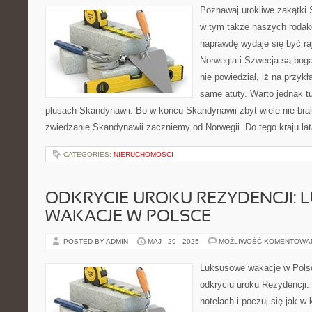
Poznawaj urokliwe zakątki S
w tym także naszych rodak
naprawdę wydaje się być ra
Norwegia i Szwecja są boga
nie powiedział, iż na przy
same atuty. Warto jednak tu
plusach Skandynawii. Bo w końcu Skandynawii zbyt wiele nie bra
zwiedzanie Skandynawii zaczniemy od Norwegii. Do tego kraju lat
CATEGORIES:
NIERUCHOMOŚCI
ODKRYCIE UROKU REZYDENCJI:
WAKACJE W POLSCE
POSTED BY ADMIN
MAJ - 29 - 2025
MOŻLIWOŚĆ KOMENTOWA
Luksusowe wakacje w Polsc
odkryciu uroku Rezydencji.
hotelach i poczuj się jak 