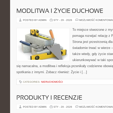
MODLITWA I ŻYCIE DUCHOWE
POSTED BY ADMIN
STY - 29 - 2026
MOŻLIWOŚĆ KOMENTOWA
To miejsce stworzone z myś
pomaga rozwijać relację z
Strona jest przestrzenią dla
świadomie trwać w wierze – 
także wtedy, gdy życie stawi
ukierunkowywać w taki spo
się namacalna, a modlitwa i refleksja przenikały codzienne obowi
spotkania z innymi. Zobacz również: Życie i […]
CATEGORIES:
NIERUCHOMOŚCI
PRODUKTY I RECENZJE
POSTED BY ADMIN
STY - 29 - 2026
MOŻLIWOŚĆ KOMENTOWA