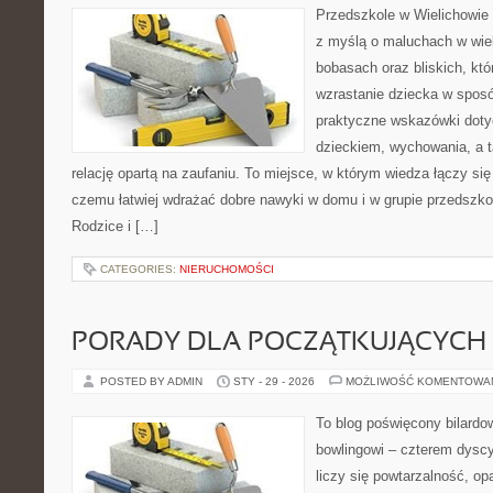
Przedszkole w Wielichowie t
z myślą o maluchach w wie
bobasach oraz bliskich, kt
wzrastanie dziecka w spos
praktyczne wskazówki doty
dzieckiem, wychowania, a t
relację opartą na zaufaniu. To miejsce, w którym wiedza łączy si
czemu łatwiej wdrażać dobre nawyki w domu i w grupie przedszkoln
Rodzice i […]
CATEGORIES:
NIERUCHOMOŚCI
PORADY DLA POCZĄTKUJĄCYCH
POSTED BY ADMIN
STY - 29 - 2026
MOŻLIWOŚĆ KOMENTOWA
To blog poświęcony bilardo
bowlingowi – czterem dyscy
liczy się powtarzalność, op