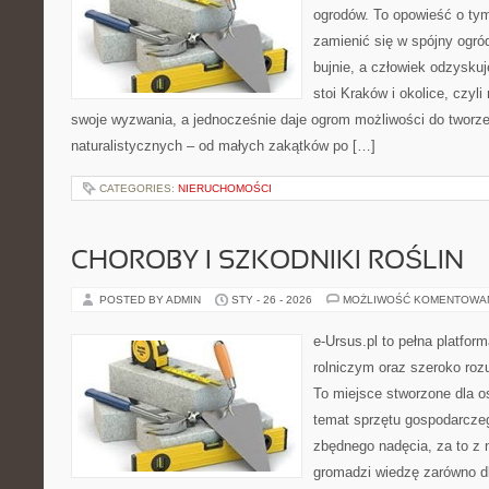
ogrodów. To opowieść o tym
zamienić się w spójny ogród,
bujnie, a człowiek odzyskuj
stoi Kraków i okolice, czyli
swoje wyzwania, a jednocześnie daje ogrom możliwości do tworz
naturalistycznych – od małych zakątków po […]
CATEGORIES:
NIERUCHOMOŚCI
CHOROBY I SZKODNIKI ROŚLIN
POSTED BY ADMIN
STY - 26 - 2026
MOŻLIWOŚĆ KOMENTOWA
e-Ursus.pl to pełna platfo
rolniczym oraz szeroko rozu
To miejsce stworzone dla o
temat sprzętu gospodarcze
zbędnego nadęcia, za to z 
gromadzi wiedzę zarówno d