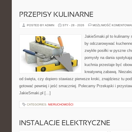
PRZEPISY KULINARNE
POSTED BY ADMIN
STY - 28 - 2026
MOŻLIWOŚĆ KOMENTOWA
JakieSmaki.pl to kulinarny s
by odczarowywać kuchenne
zwykłe posiłki w pyszne chw
pomysły na dania spotykaj
kuchnia przestaje być obowi
kreatywną zabawą. Niezależ
od święta, czy dopiero stawiasz pierwsze kroki, znajdziesz tu po
gotować pewniej i jeść smaczniej. Polecamy Przekąski i przystawk
JakieSmaki.pl […]
CATEGORIES:
NIERUCHOMOŚCI
INSTALACJE ELEKTRYCZNE