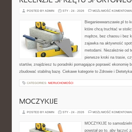
RECENZJE SPRZĘTU SPORTOWE
POSTED BY ADMIN
STY - 24 - 2026
MOŻLIWOŚĆ KOMENTOWA
Bieganiewwarszawie.pl to k
które chcą truchtać w stolic
mądrze, bez chaosu i bez ko
zajawka na aktywność spot
metodami. Niezależnie od t
pierwsze kroki na trasie, c
startów, znajdziesz tu poradniki pomagające poprawić ekonomię b
zbudować stabilną bazę. Ciekawe kategorie to Zdrowie i Dietetyka
CATEGORIES:
NIERUCHOMOŚCI
MOCZYKIJE
POSTED BY ADMIN
STY - 24 - 2026
MOŻLIWOŚĆ KOMENTOWA
MOCZYKIJE to samodzielny p
powstał po to, aby łączyć 