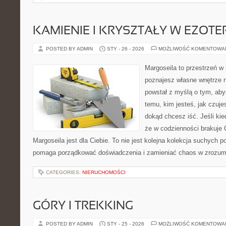
KAMIENIE I KRYSZTAŁY W EZOTE
POSTED BY ADMIN
STY - 26 - 2026
MOŻLIWOŚĆ KOMENTOWA
Margoseila to przestrzeń w 
poznajesz własne wnętrze n
powstał z myślą o tym, aby
temu, kim jesteś, jak czuje
dokąd chcesz iść. Jeśli ki
że w codzienności brakuje
Margoseila jest dla Ciebie. To nie jest kolejna kolekcja suchych p
pomaga porządkować doświadczenia i zamieniać chaos w zrozum
CATEGORIES:
NIERUCHOMOŚCI
GÓRY I TREKKING
POSTED BY ADMIN
STY - 25 - 2026
MOŻLIWOŚĆ KOMENTOWA