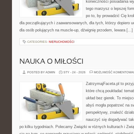
konieczności posiadania w
tego marzysz o lepszej form
po to, by prowadzić Cię kr
dla początkujących i zaawansowanych, dla tych, którzy dopiero u
dla osób polujących na muscle-up, dźwignię przodem, lewara […]
CATEGORIES:
NIERUCHOMOŚCI
NAUKA O MIŁOŚCI
POSTED BY ADMIN
STY - 24 - 2026
MOŻLIWOŚĆ KOMENTOWA
ZatrzymajFaceta.pl to przyj
które chcą poukładać tema
układ bez gierek. To miejs
abyś mogła popatrzeć na sw
perspektywy, znaleźć dział
nauczyć się dogadywać tak,
po kilku tygodniach. Polecamy Związki w różnych kulturach i Zw
się na tym, co naprawdę przyciąga w relacji: spójność, stabilność