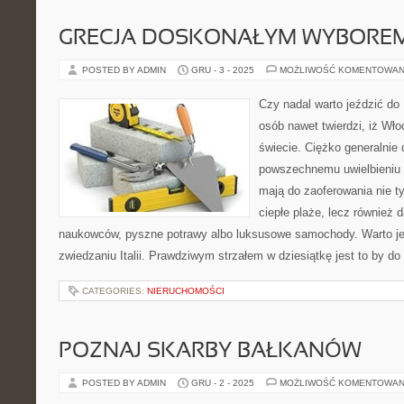
GRECJA DOSKONAŁYM WYBOREM
POSTED BY ADMIN
GRU - 3 - 2025
MOŻLIWOŚĆ KOMENTOWAN
Czy nadal warto jeździć do
osób nawet twierdzi, iż Wło
świecie. Ciężko generalnie 
powszechnemu uwielbieniu 
mają do zaoferowania nie t
ciepłe plaże, lecz również 
naukowców, pyszne potrawy albo luksusowe samochody. Warto jed
zwiedzaniu Italii. Prawdziwym strzałem w dziesiątkę jest to by d
CATEGORIES:
NIERUCHOMOŚCI
POZNAJ SKARBY BAŁKANÓW
POSTED BY ADMIN
GRU - 2 - 2025
MOŻLIWOŚĆ KOMENTOWAN