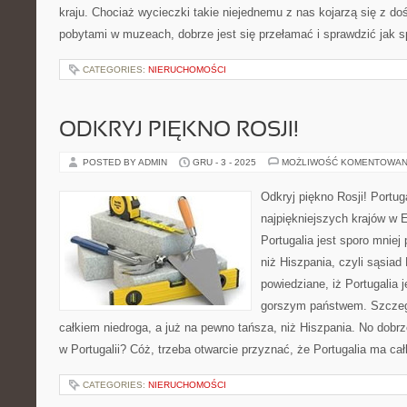
kraju. Chociaż wycieczki takie niejednemu z nas kojarzą się z do
pobytami w muzeach, dobrze jest się przełamać i sprawdzić jak sp
CATEGORIES:
NIERUCHOMOŚCI
ODKRYJ PIĘKNO ROSJI!
POSTED BY ADMIN
GRU - 3 - 2025
MOŻLIWOŚĆ KOMENTOWAN
Odkryj piękno Rosji! Portug
najpiękniejszych krajów w E
Portugalia jest sporo mniej
niż Hiszpania, czyli sąsiad P
powiedziane, iż Portugalia 
gorszym państwem. Szczegól
całkiem niedroga, a już na pewno tańsza, niż Hiszpania. No dobr
w Portugalii? Cóż, trzeba otwarcie przyznać, że Portugalia ma ca
CATEGORIES:
NIERUCHOMOŚCI