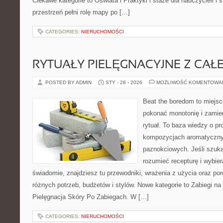
Ciekawe kategorie to Oświata i Praktyki i staże dla nauczycieli i 
przestrzeń pełni rolę mapy po […]
CATEGORIES:
NIERUCHOMOŚCI
RYTUAŁY PIELĘGNACYJNE Z CAŁ
POSTED BY ADMIN
STY - 28 - 2026
MOŻLIWOŚĆ KOMENTOWA
Beat the boredom to miejsc
pokonać monotonię i zamie
rytuał. To baza wiedzy o pr
kompozycjach aromatyczny
paznokciowych. Jeśli szuka
rozumieć recepturę i wybier
świadomie, znajdziesz tu przewodniki, wrażenia z użycia oraz p
różnych potrzeb, budżetów i stylów. Nowe kategorie to Zabiegi na 
Pielęgnacja Skóry Po Zabiegach. W […]
CATEGORIES:
NIERUCHOMOŚCI