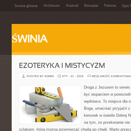
Archiwum
Arsenal
Borussia
Polonia
Strona główna
Spis 
ŚWINIA
EZOTERYKA I MISTYCYZM
POSTED BY ADMIN
STY - 31 - 2026
MOŻLIWOŚĆ KOMENTOWA
Droga z Jezusem to serwis 
być wsparciem w powszedni
wędrówce. To miejsce dla o
Boga, umacniać przyjaźń 
kierunek w świetle Dobrej N
na tym, że przekonanie nie 
szlakiem, którą można przemierzać chwila po chwili. Warto przecz