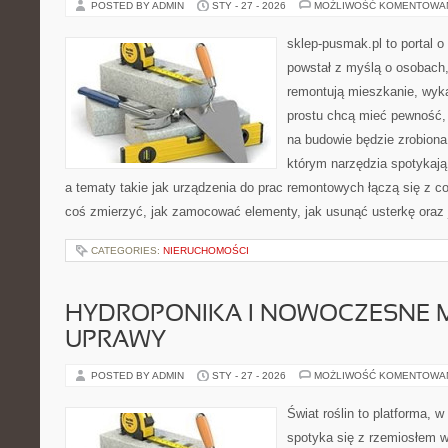
POSTED BY ADMIN
STY - 27 - 2026
MOŻLIWOŚĆ KOMENTOWA
sklep-pusmak.pl to portal o
powstał z myślą o osobach
remontują mieszkanie, wyk
prostu chcą mieć pewność,
na budowie będzie zrobiona
którym narzędzia spotykają
a tematy takie jak urządzenia do prac remontowych łączą się z c
coś zmierzyć, jak zamocować elementy, jak usunąć usterkę oraz 
CATEGORIES:
NIERUCHOMOŚCI
HYDROPONIKA I NOWOCZESNE 
UPRAWY
POSTED BY ADMIN
STY - 27 - 2026
MOŻLIWOŚĆ KOMENTOWA
Świat roślin to platforma, w 
spotyka się z rzemiosłem w 