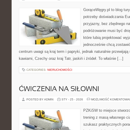
GorąceWęgry.pl to blog tury
potrzeby doświadczania Eu
przyjazny, bez zbędnego na
podróżowanie musi być drog
które lubią projektować wyj
jednocześnie chcą zostawi
centrum uwagi są kraj term i papryki, jednak naturalnie przewijają s
kawiarni, Czechy oraz kraj Tatr, jaskiń i źródeł. To właśnie […]
CATEGORIES:
NIERUCHOMOŚCI
ĆWICZENIA NA SIŁOWNI
POSTED BY ADMIN
STY - 25 - 2026
MOŻLIWOŚĆ KOMENTOWA
PZKiSW to miejsce stworzo
trening z masą własnego ciał
szukasz praktycznych pora