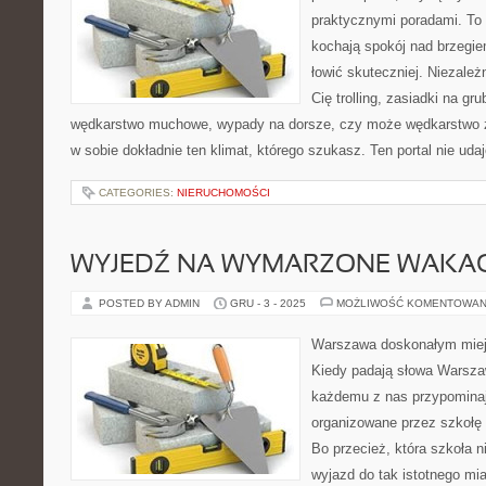
praktycznymi poradami. To 
kochają spokój nad brzegie
łowić skuteczniej. Niezależn
Cię trolling, zasiadki na gr
wędkarstwo muchowe, wypady na dorsze, czy może wędkarstw
w sobie dokładnie ten klimat, którego szukasz. Ten portal nie uda
CATEGORIES:
NIERUCHOMOŚCI
WYJEDŹ NA WYMARZONE WAKAC
POSTED BY ADMIN
GRU - 3 - 2025
MOŻLIWOŚĆ KOMENTOWAN
Warszawa doskonałym miej
Kiedy padają słowa Warsza
każdemu z nas przypominaj
organizowane przez szkołę
Bo przecież, która szkoła 
wyjazd do tak istotnego mia