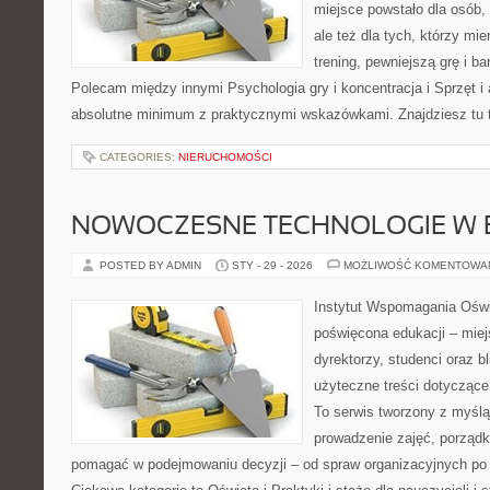
miejsce powstało dla osób, 
ale też dla tych, którzy mie
trening, pewniejszą grę i ba
Polecam między innymi Psychologia gry i koncentracja i Sprzęt i 
absolutne minimum z praktycznymi wskazówkami. Znajdziesz tu t
CATEGORIES:
NIERUCHOMOŚCI
NOWOCZESNE TECHNOLOGIE W 
POSTED BY ADMIN
STY - 29 - 2026
MOŻLIWOŚĆ KOMENTOWA
Instytut Wspomagania Oświ
poświęcona edukacji – mie
dyrektorzy, studenci oraz 
użyteczne treści dotyczące
To serwis tworzony z myślą
prowadzenie zajęć, porząd
pomagać w podejmowaniu decyzji – od spraw organizacyjnych po