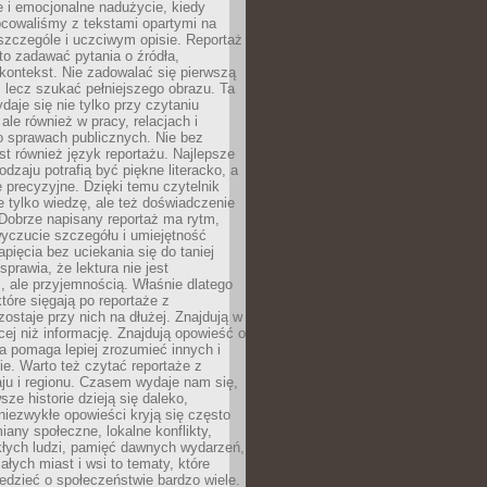
 i emocjonalne nadużycie, kiedy
bcowaliśmy z tekstami opartymi na
 szczególe i uczciwym opisie. Reportaż
to zadawać pytania o źródła,
kontekst. Nie zadowalać się pierwszą
 lecz szukać pełniejszego obrazu. Ta
daje się nie tylko przy czytaniu
ale również w pracy, relacjach i
 sprawach publicznych. Nie bez
st również język reportażu. Najlepsze
odzaju potrafią być piękne literacko, a
 precyzyjne. Dzięki temu czytelnik
e tylko wiedzę, ale też doświadczenie
Dobrze napisany reportaż ma rytm,
yczucie szczegółu i umiejętność
pięcia bez uciekania się do taniej
sprawia, że lektura nie jest
 ale przyjemnością. Właśnie dlatego
które sięgają po reportaże z
zostaje przy nich na dłużej. Znajdują w
cej niż informację. Znajdują opowieść o
ra pomaga lepiej zrozumieć innych i
e. Warto też czytać reportaże z
ju i regionu. Czasem wydaje nam się,
sze historie dzieją się daleko,
iezwykłe opowieści kryją się często
iany społeczne, lokalne konflikty,
kłych ludzi, pamięć dawnych wydarzeń,
łych miast i wsi to tematy, które
iedzieć o społeczeństwie bardzo wiele.