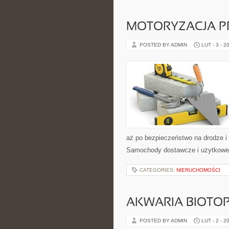
MOTORYZACJA P
POSTED BY ADMIN
LUT - 3 - 2
aż po bezpieczeństwo na drodze 
Samochody dostawcze i użytkowe. T
CATEGORIES:
NIERUCHOMOŚCI
AKWARIA BIOTO
POSTED BY ADMIN
LUT - 2 - 2