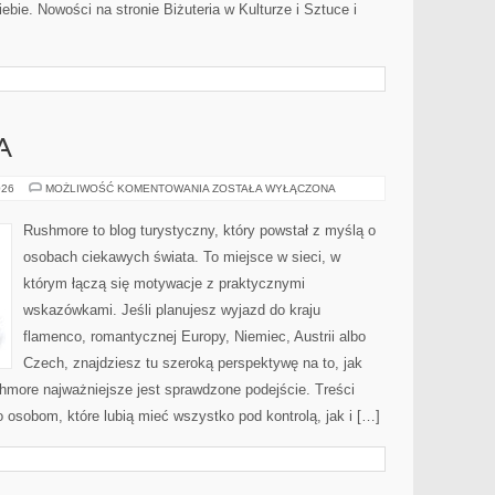
iebie. Nowości na stronie Biżuteria w Kulturze i Sztuce i
A
WIELKA
026
MOŻLIWOŚĆ KOMENTOWANIA
ZOSTAŁA WYŁĄCZONA
BRYTANIA
Rushmore to blog turystyczny, który powstał z myślą o
osobach ciekawych świata. To miejsce w sieci, w
którym łączą się motywacje z praktycznymi
wskazówkami. Jeśli planujesz wyjazd do kraju
flamenco, romantycznej Europy, Niemiec, Austrii albo
Czech, znajdziesz tu szeroką perspektywę na to, jak
hmore najważniejsze jest sprawdzone podejście. Treści
osobom, które lubią mieć wszystko pod kontrolą, jak i […]