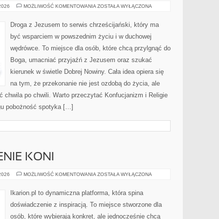
EZOTERYKA
 2026
MOŻLIWOŚĆ KOMENTOWANIA
ZOSTAŁA WYŁĄCZONA
I
MISTYCYZM
Droga z Jezusem to serwis chrześcijański, który ma
być wsparciem w powszednim życiu i w duchowej
wędrówce. To miejsce dla osób, które chcą przylgnąć do
Boga, umacniać przyjaźń z Jezusem oraz szukać
kierunek w świetle Dobrej Nowiny. Cała idea opiera się
na tym, że przekonanie nie jest ozdobą do życia, ale
 chwila po chwili. Warto przeczytać Konfucjanizm i Religie
ogu pobożność spotyka […]
ENIE KONI
CHOROBY
 2026
MOŻLIWOŚĆ KOMENTOWANIA
ZOSTAŁA WYŁĄCZONA
I
LECZENIE
KONI
Ikarion.pl to dynamiczna platforma, która spina
doświadczenie z inspiracją. To miejsce stworzone dla
osób, które wybierają konkret, ale jednocześnie chcą