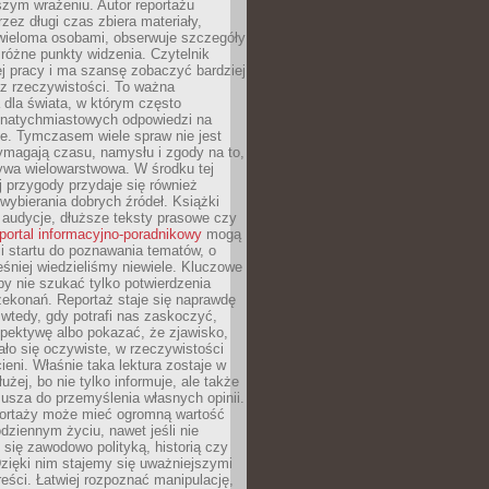
szym wrażeniu. Autor reportażu
zez długi czas zbiera materiały,
wieloma osobami, obserwuje szczegóły
e różne punkty widzenia. Czytelnik
ej pracy i ma szansę zobaczyć bardziej
z rzeczywistości. To ważna
dla świata, w którym często
natychmiastowych odpowiedzi na
e. Tymczasem wiele spraw nie jest
ymagają czasu, namysłu i zgody na to,
ywa wielowarstwowa. W środku tej
ej przygody przydaje się również
wybierania dobrych źródeł. Książki
, audycje, dłuższe teksty prasowe czy
portal informacyjno-poradnikowy
mogą
i startu do poznawania tematów, o
śniej wiedzieliśmy niewiele. Kluczowe
 by nie szukać tylko potwierdzenia
zekonań. Reportaż staje się naprawdę
wtedy, gdy potrafi nas zaskoczyć,
pektywę albo pokazać, że zjawisko,
ło się oczywiste, w rzeczywistości
ieni. Właśnie taka lektura zostaje w
użej, bo nie tylko informuje, ale także
usza do przemyślenia własnych opinii.
portaży może mieć ogromną wartość
dziennym życiu, nawet jeśli nie
 się zawodowo polityką, historią czy
Dzięki nim stajemy się uważniejszymi
reści. Łatwiej rozpoznać manipulację,