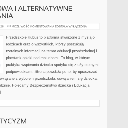
WA I ALTERNATYWNE
NIA
EDUKACJA
026
MOŻLIWOŚĆ KOMENTOWANIA
ZOSTAŁA WYŁĄCZONA
DOMOWA
I
ALTERNATYWNE
Przedszkole Kubuś to platforma stworzone z myślą o
METODY
NAUCZANIA
rodzicach oraz o wszystkich, którzy poszukują
rzetelnych informacji na temat edukacji przedszkolnej i
placówek opieki nad maluchami. To blog, w którym
praktyka wspierania dziecka spotyka się z użytecznymi
podpowiedziami. Strona powstała po to, by upraszczać
związane z wyborem przedszkola, oswajaniem się dziecka,
odzinie. Polecamy Bezpieczeństwo dziecka i Edukacja
]
STYCYZM