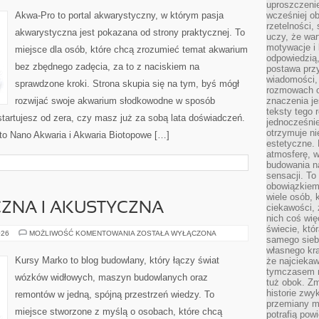
uproszczenie
Akwa-Pro to portal akwarystyczny, w którym pasja
wcześniej o
rzetelności,
akwarystyczna jest pokazana od strony praktycznej. To
uczy, że war
motywacje i 
miejsce dla osób, które chcą zrozumieć temat akwarium
odpowiedzią,
bez zbędnego zadęcia, za to z naciskiem na
postawa przy
wiadomości, 
sprawdzone kroki. Strona skupia się na tym, byś mógł
rozmowach o
rozwijać swoje akwarium słodkowodne w sposób
znaczenia je
teksty tego r
 startujesz od zera, czy masz już za sobą lata doświadczeń.
jednocześnie
otrzymuje ni
 to Nano Akwaria i Akwaria Biotopowe […]
estetyczne. 
atmosferę, w
budowania na
sensacji. To 
obowiązkiem,
wiele osób, 
CZNA I AKUSTYCZNA
ciekawości, 
nich coś wię
świecie, któ
IZOLACJA
026
MOŻLIWOŚĆ KOMENTOWANIA
ZOSTAŁA WYŁĄCZONA
samego siebi
TERMICZNA
I
własnego kra
AKUSTYCZNA
Kursy Marko to blog budowlany, który łączy świat
że najciekaw
tymczasem n
wózków widłowych, maszyn budowlanych oraz
tuż obok. Zm
historie zwy
remontów w jedną, spójną przestrzeń wiedzy. To
przemiany ma
miejsce stworzone z myślą o osobach, które chcą
potrafią pow