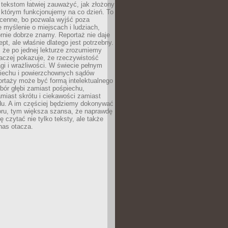
 tekstom łatwiej zauważyć, jak złożony
w którym funkcjonujemy na co dzień. To
 cenne, bo pozwala wyjść poza
 myślenie o miejscach i ludziach,
rnie dobrze znamy. Reportaż nie daje
ept, ale właśnie dlatego jest potrzebny.
, że po jednej lekturze zrozumiemy
aczej pokazuje, że rzeczywistość
i i wrażliwości. W świecie pełnym
piechu i powierzchownych sądów
ortaży może być formą intelektualnego
bór głębi zamiast pośpiechu,
miast skrótu i ciekawości zamiast
du. A im częściej będziemy dokonywać
oru, tym większa szansa, że naprawdę
 czytać nie tylko teksty, ale także
 nas otacza.