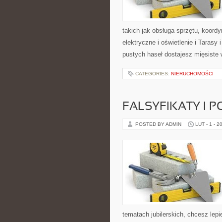
takich jak obsługa sprzętu, koord
elektryczne i oświetlenie i Tarasy 
pustych haseł dostajesz mięsiste
CATEGORIES:
NIERUCHOMOŚCI
FALSYFIKATY I P
POSTED BY ADMIN
LUT - 1 - 2
tematach jubilerskich, chcesz lep