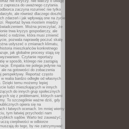
ortaż nie krzyczy. Nie walczy o uwagę
ecz zaprasza do uważnego czytania.
odbiorca zaczyna rozumieć nie tylko
ydarzyło, ale również dlaczego doszło
ch zdarzeń i jak wpływają one na życie
dzi. Reportaż bywa mostem między
oświadczeniem. Można przeczytać, że
ionie trwa kryzys gospodarczy, ale
ieść o rodzinie, która musi zmienić
życie, pozwala naprawdę poczuć skalę
ożna usłyszeć o zmianach klimatu,
 historia mieszkańców konkretnego
zuje, jak globalne procesy stają się
wyzwaniem. Czytanie reportaży
tię w sposób, którego nie zastąpią
rmacje. Empatia nie polega jedynie na
 ale na gotowości do zobaczenia
ej perspektywy. Reportaż często
 w realia bardzo odległe od własnych
. Dzięki temu możemy lepiej
ycie ludzi mieszkających w innych
eżących do innych grup społecznych
ących się z problemami, których sami
śmy. To szczególnie ważne dziś, gdy
publicznych opiera się na
ach i łatwych ocenach. Im mniej wiemy
iu, tym łatwiej przychodzi nam
zybkich sądów. Warto też zauważyć,
 uczą cierpliwości w odbiorze
Zmuszają do tego, by nie zatrzymywać