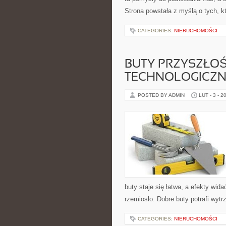
Strona powstała z myślą o tych, k
CATEGORIES:
NIERUCHOMOŚCI
BUTY PRZYSZŁOŚ
TECHNOLOGICZN
POSTED BY ADMIN
LUT - 3 - 2
buty staje się łatwa, a efekty wid
rzemiosło. Dobre buty potrafi wyt
CATEGORIES:
NIERUCHOMOŚCI