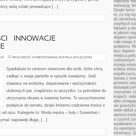
napisany rep
sensacją, l
tórzy wolą szlaki prowadzące […]
Dzięki temu 
to, co się w
do określony
zwykłych lu
faktami a d
w jakimś reg
dopiero opow
CI – INNOWACJE
całe swoje 
E
problemu. M
lecz dopiero
miejsca poka
BUTY
026
MOŻLIWOŚĆ KOMENTOWANIA
ZOSTAŁA WYŁĄCZONA
codziennym 
PRZYSZŁOŚCI
–
rozwija empa
INNOWACJE
Spadlabuta to centrum stworzone dla osób, które chcą
krótkie info
TECHNOLOGICZNE
współczuciu,
zadbać o swoje pantofle w sposób świadomy. Jeśli
świata z inn
przenosi nas
stawiasz na estetykę, dopasowanie i wytrzymałość
doświadczeń
ulubionych par, znajdziesz tu wszystko, co potrzebne do
zrozumieć ż
krajach, nal
utrzymania obuwia w świetnej formie. To wszechstronne
albo zmagaj
podejście do tematu, dzięki któremu codzienna troska o
nie przeżyli
wiele debat 
ać od razu. Kategorie to: Moda męska – buty i Szewstwo i
uproszczeni
o czyimś życ
rzymać naprawdę długo, […]
wydawanie s
że reportaże
informacji. 