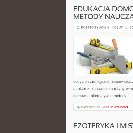
EDUKACJA DOMO
METODY NAUCZA
POSTED BY ADMIN
LUT - 1 - 2
decyzje i zmniejszać niepewność 
a także z planowaniem rutyny w r
domowa i alternatywne metody […
CATEGORIES:
NIERUCHOMOŚCI
EZOTERYKA I MI