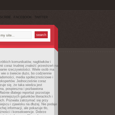
SCRIBE
FACEBOOK
TWITTER
rótkich komunikatów, nagłówków i
nii coraz trudniej znaleźć przestrzeń na
nanie rzeczywistości. Wiele osób ma
 wie o świecie dużo, bo codziennie
iadomości, media społecznościowe i
ekspertów. Jednocześnie coraz
zuje się, że taka wiedza jest
na, pospieszna i pozbawiona
łaśnie dlatego reportaż pozostaje
cenniejszych gatunków literackich i
ich. Pozwala zatrzymać się przy
iejscu i zjawisku na dłużej. Nie podaje
chej informacji, ale pokazuje tło,
eżności i konsekwencje. Dobrze