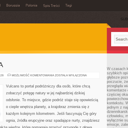
l
Borussia
Polonia
Tagi
Spis Treści
SUB
A
W czasach k
szybkich opi
KLIFY
026
MOŻLIWOŚĆ KOMENTOWANIA
ZOSTAŁA WYŁĄCZONA
głębsze poz
I
poczucie, że
WYBRZEŻA
przegląda w
Vulcans to portal podróżniczy dla osób, które chcą
komentarze 
zobaczyć potęgę natury w jej najbardziej dzikiej
częściej oka
powierzchow
odsłonie. To miejsce, gdzie podróż staje się opowieścią
kontekstu. W
o cieple wnętrza planety, a krajobraz zmienia się z
jednym z naj
dziennikarsk
każdym kolejnym kilometrem. Jeśli fascynują Cię góry
człowieku, m
wyłącznie su
ognia, źródła erupcyjne oraz spadające nurty, znajdziesz
emocje, zal
także wiedzę, które pomagają przeżyć przygodę z głową.