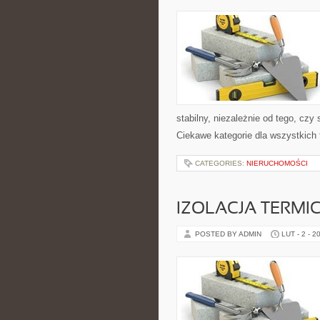
stabilny, niezależnie od tego, czy
Ciekawe kategorie dla wszystkich
CATEGORIES:
NIERUCHOMOŚCI
IZOLACJA TERMI
POSTED BY ADMIN
LUT - 2 - 2