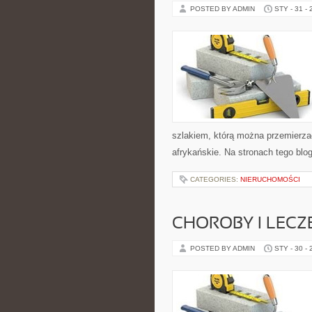
POSTED BY ADMIN
STY - 31 -
szlakiem, którą można przemierzać
afrykańskie. Na stronach tego bl
CATEGORIES:
NIERUCHOMOŚCI
CHOROBY I LECZ
POSTED BY ADMIN
STY - 30 -