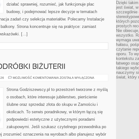
Dzięki takim
działać sprawniej, rozumieć, jak funkcjonuje plac
jest świat, 
budowy, i podejmować lepsze decyzje w tematach
szczególnie
stereotypowe
ynacja zadań czy selekcja materiałów. Polecamy Instalacje
których pozo
prostych rec
i balkony. Strona koncentruje się na praktyce: zamiast
Nie obiecuje
 wskazówki. […]
wszystko. R
wymaga uwag
hałasu, poś
czytanie rep
oporu. To wy
kontekstu za
łatwego osą
ODRÓBKI BIŻUTERII
takiego wyb
nauczymy się
świat, który
FALSYFIKATY
026
MOŻLIWOŚĆ KOMENTOWANIA
ZOSTAŁA WYŁĄCZONA
I
PODRÓBKI
BIŻUTERII
Strona Godziszewscy.pl to przestrzeń tworzone z myślą
o osobach, które interesuje jubilerstwo, pierścienie
ślubne oraz sprzedaż złota do skupu w Zamościu i
okolicach. To serwis poradnikowy, w którym łączą się
podpowiedzi estetyczne z użytecznymi poradami
zakupowymi. Jeśli szukasz czytelnego przewodnika po
iej zrozumieć oznaczenia na wyrobach albo planujesz wybór