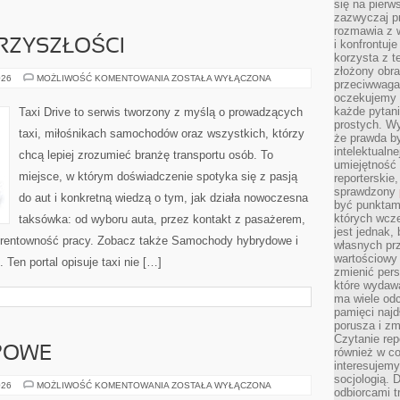
się na pierw
zazwyczaj pr
rozmawia z 
RZYSZŁOŚCI
i konfrontuj
korzysta z t
złożony obra
MOTORYZACJA
026
MOŻLIWOŚĆ KOMENTOWANIA
ZOSTAŁA WYŁĄCZONA
przeciwwaga 
PRZYSZŁOŚCI
oczekujemy 
każde pytani
Taxi Drive to serwis tworzony z myślą o prowadzących
prostych. W
taxi, miłośnikach samochodów oraz wszystkich, którzy
że prawda b
intelektualn
chcą lepiej zrozumieć branżę transportu osób. To
umiejętność 
miejsce, w którym doświadczenie spotyka się z pasją
reporterskie
sprawdzony
do aut i konkretną wiedzą o tym, jak działa nowoczesna
być punktam
których wcze
taksówka: od wyboru auta, przez kontakt z pasażerem,
jest jednak,
i rentowność pracy. Zobacz także Samochody hybrydowe i
własnych pr
wartościowy 
en portal opisuje taxi nie […]
zmienić pers
które wydawa
ma wiele odc
pamięci najdł
porusza i zm
Czytanie re
POWE
również w co
interesujemy
socjologią. 
AKWARIA
026
MOŻLIWOŚĆ KOMENTOWANIA
ZOSTAŁA WYŁĄCZONA
odbiorcami t
BIOTOPOWE