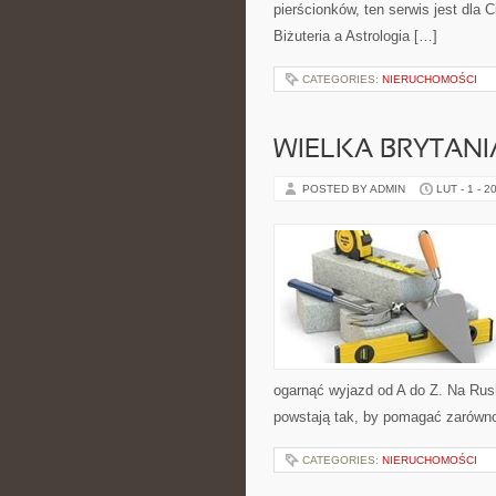
pierścionków, ten serwis jest dla C
Biżuteria a Astrologia […]
CATEGORIES:
NIERUCHOMOŚCI
WIELKA BRYTANI
POSTED BY ADMIN
LUT - 1 - 2
ogarnąć wyjazd od A do Z. Na Rus
powstają tak, by pomagać zarówno 
CATEGORIES:
NIERUCHOMOŚCI