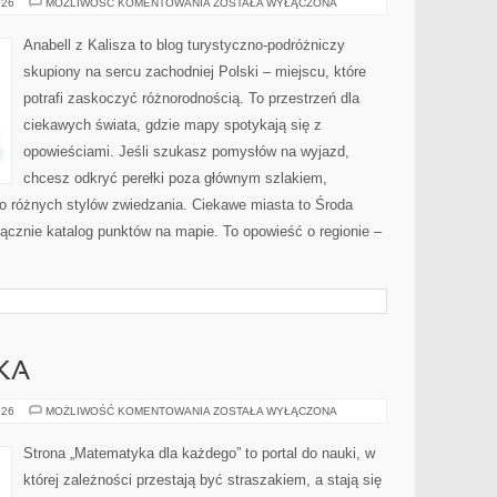
KOŚCIAN
026
MOŻLIWOŚĆ KOMENTOWANIA
ZOSTAŁA WYŁĄCZONA
Anabell z Kalisza to blog turystyczno-podróżniczy
skupiony na sercu zachodniej Polski – miejscu, które
potrafi zaskoczyć różnorodnością. To przestrzeń dla
ciekawych świata, gdzie mapy spotykają się z
opowieściami. Jeśli szukasz pomysłów na wyjazd,
chcesz odkryć perełki poza głównym szlakiem,
do różnych stylów zwiedzania. Ciekawe miasta to Środa
yłącznie katalog punktów na mapie. To opowieść o regionie –
KA
EDUKACJA
026
MOŻLIWOŚĆ KOMENTOWANIA
ZOSTAŁA WYŁĄCZONA
I
NAUKA
Strona „Matematyka dla każdego” to portal do nauki, w
której zależności przestają być straszakiem, a stają się