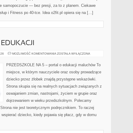
re samopoczucie — bez presji, za to z planem. Ciekawe
słup i Fitness po 40-tce. Idea o2fit.pl opiera się na […]
 EDUKACJI
TECHNOLOGIA
026
MOŻLIWOŚĆ KOMENTOWANIA
ZOSTAŁA WYŁĄCZONA
W
EDUKACJI
PRZEDSZKOLE NA 5 – portal o edukacji maluchów To
miejsce, w którym nauczyciele oraz osoby prowadzące
dziecko przez żłobek znajdą przystępne wskazówki.
Strona skupia się na realnych sytuacjach związanych z
oswajaniem zmian, nastrojami, życiem w grupie oraz
dojrzewaniem w wieku przedszkolnym. Polecamy
Strona nie jest teoretycznym podręcznikiem. To raczej
 wspierać dziecko, kiedy pojawia się płacz, gdy w domu