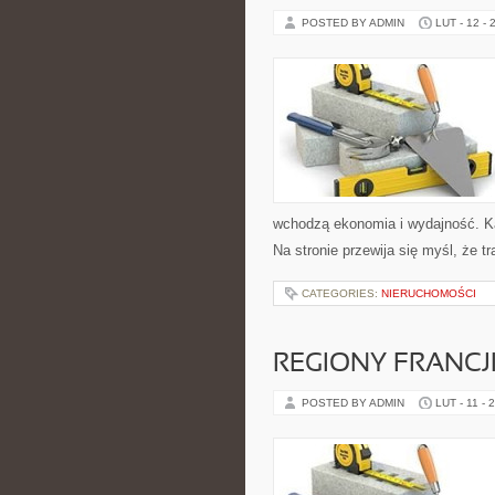
POSTED BY ADMIN
LUT - 12 - 
wchodzą ekonomia i wydajność. Kat
Na stronie przewija się myśl, że t
CATEGORIES:
NIERUCHOMOŚCI
REGIONY FRANCJ
POSTED BY ADMIN
LUT - 11 - 