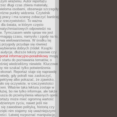
szym wrażeniu. Autor reportażu
zez długi czas zbiera materiały,
wieloma osobami, obserwuje szczegóły
e różne punkty widzenia. Czytelnik
ej pracy i ma szansę zobaczyć bardziej
z rzeczywistości. To ważna
dla świata, w którym często
natychmiastowych odpowiedzi na
e. Tymczasem wiele spraw nie jest
ymagają czasu, namysłu i zgody na to,
ywa wielowarstwowa. W środku tej
ej przygody przydaje się również
wybierania dobrych źródeł. Książki
, audycje, dłuższe teksty prasowe czy
portal informacyjno-poradnikowy
mogą
i startu do poznawania tematów, o
śniej wiedzieliśmy niewiele. Kluczowe
 by nie szukać tylko potwierdzenia
zekonań. Reportaż staje się naprawdę
wtedy, gdy potrafi nas zaskoczyć,
pektywę albo pokazać, że zjawisko,
ło się oczywiste, w rzeczywistości
ieni. Właśnie taka lektura zostaje w
użej, bo nie tylko informuje, ale także
usza do przemyślenia własnych opinii.
portaży może mieć ogromną wartość
dziennym życiu, nawet jeśli nie
 się zawodowo polityką, historią czy
Dzięki nim stajemy się uważniejszymi
reści. Łatwiej rozpoznać manipulację,