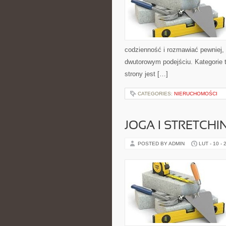
codzienność i rozmawiać pewniej,
dwutorowym podejściu. Kategorie t
strony jest […]
CATEGORIES:
NIERUCHOMOŚCI
JOGA I STRETCHI
POSTED BY ADMIN
LUT - 10 - 