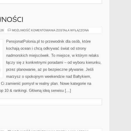
WNOŚCI
PLAŻOWE
026
MOŻLIWOŚĆ KOMENTOWANIA
ZOSTAŁA WYŁĄCZONA
AKTYWNOŚCI
PensjonatPolonia.pl to przewodnik dla osób, które
kochają ocean i chcą odkrywać świat od strony
nadmorskich miejscówek. To miejsce, w którym relaks
łączy się z konkretnymi poradami – od wyboru kierunku,
przez planowanie, aż po bezpieczne pływanie. Jeśli
marzysz o spokojnym weekendzie nad Bałtykiem,
ą Ci zamienić pomysł w realny plan. Nowe kategorie na
op 10 & rankingi. Główną ideą serwisu […]