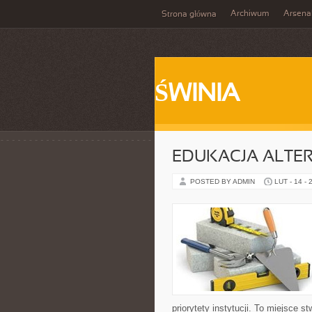
Archiwum
Arsena
Strona główna
ŚWINIA
EDUKACJA ALTE
POSTED BY ADMIN
LUT - 14 - 
priorytety instytucji. To miejsce 