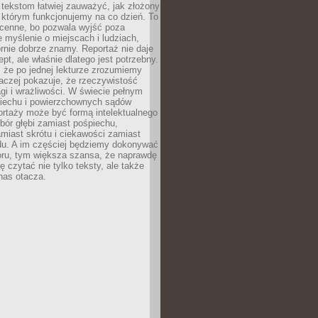
 tekstom łatwiej zauważyć, jak złożony
w którym funkcjonujemy na co dzień. To
 cenne, bo pozwala wyjść poza
 myślenie o miejscach i ludziach,
rnie dobrze znamy. Reportaż nie daje
ept, ale właśnie dlatego jest potrzebny.
, że po jednej lekturze zrozumiemy
aczej pokazuje, że rzeczywistość
i i wrażliwości. W świecie pełnym
piechu i powierzchownych sądów
ortaży może być formą intelektualnego
bór głębi zamiast pośpiechu,
miast skrótu i ciekawości zamiast
du. A im częściej będziemy dokonywać
oru, tym większa szansa, że naprawdę
 czytać nie tylko teksty, ale także
 nas otacza.