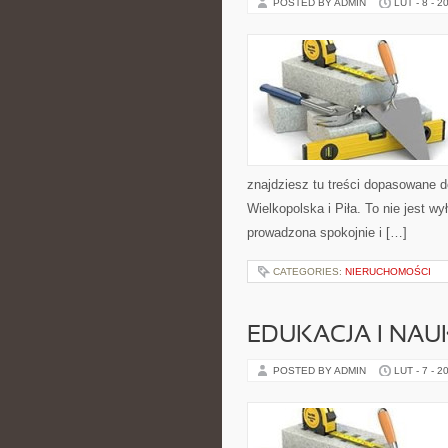
POSTED BY ADMIN
LUT - 8 - 2
znajdziesz tu treści dopasowane 
Wielkopolska i Piła. To nie jest w
prowadzona spokojnie i […]
CATEGORIES:
NIERUCHOMOŚCI
EDUKACJA I NAU
POSTED BY ADMIN
LUT - 7 - 2