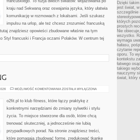
francuskiego. To fuzja dwóch światów: wojażowania po
Dzięki takim
jest świat, 
kraju nad Sekwaną oraz oswajania języka, który ułatwia
szczególnie
komunikację w rozmowach z lokalsami. Jeśli szukasz
stereotypowe
których pozo
impulsu na urlop, ale też chcesz zrozumieć francuską
prostych rec
 tutaj znajdziesz opowieści zbudowane właśnie na tym
Nie obiecuje
wszystko. R
o Styl francuski i Francja oczami Polaków. W centrum tej
wymaga uwag
hałasu, poś
czytanie rep
oporu. To wy
kontekstu za
łatwego osą
takiego wyb
nauczymy się
NG
świat, który
JOGA
2026
MOŻLIWOŚĆ KOMENTOWANIA
ZOSTAŁA WYŁĄCZONA
I
STRETCHING
o2fit.pl to klub fitness, które łączy praktykę z
konkretnymi narzędziami do zmiany sylwetki i stylu
życia. To miejsce stworzone dla osób, które chcą
trenować skuteczniej, a jednocześnie nie lubią
przypadkowych porad. Na stronie znajdziesz treści,
które pomagają zbudować formę, zredukować tkankę