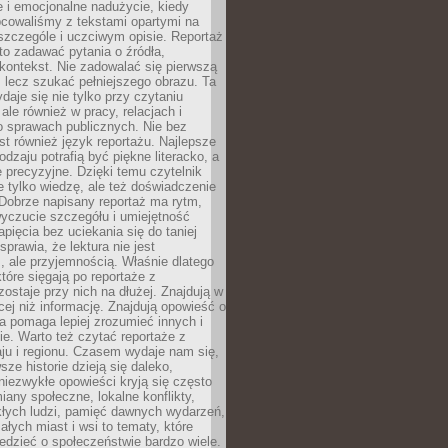
 i emocjonalne nadużycie, kiedy
bcowaliśmy z tekstami opartymi na
 szczególe i uczciwym opisie. Reportaż
to zadawać pytania o źródła,
kontekst. Nie zadowalać się pierwszą
 lecz szukać pełniejszego obrazu. Ta
daje się nie tylko przy czytaniu
ale również w pracy, relacjach i
 sprawach publicznych. Nie bez
st również język reportażu. Najlepsze
odzaju potrafią być piękne literacko, a
 precyzyjne. Dzięki temu czytelnik
e tylko wiedzę, ale też doświadczenie
Dobrze napisany reportaż ma rytm,
yczucie szczegółu i umiejętność
pięcia bez uciekania się do taniej
sprawia, że lektura nie jest
 ale przyjemnością. Właśnie dlatego
które sięgają po reportaże z
zostaje przy nich na dłużej. Znajdują w
cej niż informację. Znajdują opowieść o
ra pomaga lepiej zrozumieć innych i
e. Warto też czytać reportaże z
ju i regionu. Czasem wydaje nam się,
sze historie dzieją się daleko,
iezwykłe opowieści kryją się często
iany społeczne, lokalne konflikty,
kłych ludzi, pamięć dawnych wydarzeń,
łych miast i wsi to tematy, które
iedzieć o społeczeństwie bardzo wiele.