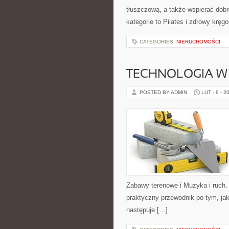
tłuszczową, a także wspierać dob
kategorie to Pilates i zdrowy kręgo
CATEGORIES:
NIERUCHOMOŚCI
TECHNOLOGIA W
POSTED BY ADMIN
LUT - 9 - 2
Zabawy terenowe i Muzyka i ruch. 
praktyczny przewodnik po tym, jak
następuje […]