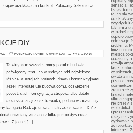
napisany rep
sensacją, l
ych krajów przekładać na konkret. Polecamy Szkolnictwo
Dzięki temu 
to, co się w
do określony
zwykłych lu
faktami a d
w jakimś reg
dopiero opow
całe swoje 
KCJE DIY
problemu. M
lecz dopiero
PORADY
2026
MOŻLIWOŚĆ KOMENTOWANIA
ZOSTAŁA WYŁĄCZONA
miejsca poka
I
codziennym 
INSTRUKCJE
rozwija empa
DIY
Ta witryna to wszechstronny portal o budowie
krótkie info
poświęcony temu, co w praktyce robi największą
współczuciu,
świata z inn
różnicę w ustrojach nośnych: drewnu konstrukcyjnemu.
przenosi nas
doświadczeń
Jeżeli interesuje Cię budowa domu, odświeżenie,
zrozumieć ż
podest, dach, kondygnacja stropowa albo detale
krajach, nal
albo zmagaj
stolarskie, znajdziesz tu wiedzę podane w zrozumiały
nie przeżyli
amy kategorie Rodzaje drewna i ich zastosowanie i DIY z
wiele debat 
uproszczeni
eriał drewniany widziane z kilku perspektyw naraz:
o czyimś życ
wydawanie s
kowej. Z jednej […]
że reportaże
informacji. 