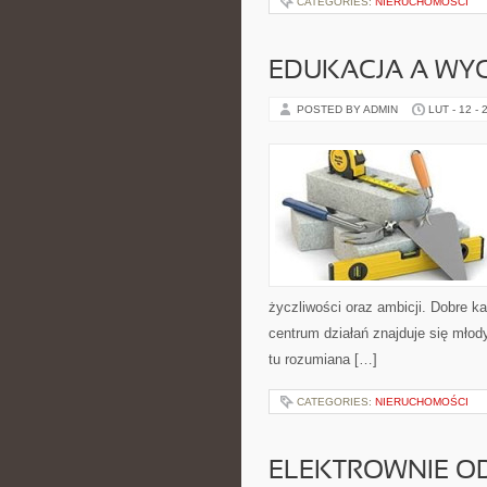
CATEGORIES:
NIERUCHOMOŚCI
EDUKACJA A WY
POSTED BY ADMIN
LUT - 12 - 
życzliwości oraz ambicji. Dobre ka
centrum działań znajduje się młod
tu rozumiana […]
CATEGORIES:
NIERUCHOMOŚCI
ELEKTROWNIE O