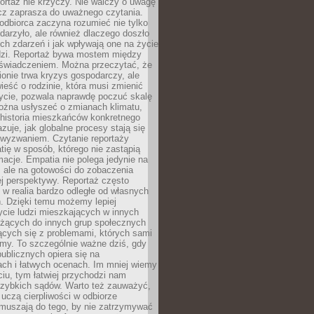
ortaż nie krzyczy. Nie walczy o uwagę
ecz zaprasza do uważnego czytania.
odbiorca zaczyna rozumieć nie tylko
ydarzyło, ale również dlaczego doszło
ch zdarzeń i jak wpływają one na życie
dzi. Reportaż bywa mostem między
oświadczeniem. Można przeczytać, że
ionie trwa kryzys gospodarczy, ale
ieść o rodzinie, która musi zmienić
życie, pozwala naprawdę poczuć skalę
ożna usłyszeć o zmianach klimatu,
 historia mieszkańców konkretnego
zuje, jak globalne procesy stają się
wyzwaniem. Czytanie reportaży
tię w sposób, którego nie zastąpią
rmacje. Empatia nie polega jedynie na
 ale na gotowości do zobaczenia
ej perspektywy. Reportaż często
 w realia bardzo odległe od własnych
. Dzięki temu możemy lepiej
ycie ludzi mieszkających w innych
eżących do innych grup społecznych
ących się z problemami, których sami
śmy. To szczególnie ważne dziś, gdy
publicznych opiera się na
ach i łatwych ocenach. Im mniej wiemy
iu, tym łatwiej przychodzi nam
zybkich sądów. Warto też zauważyć,
 uczą cierpliwości w odbiorze
Zmuszają do tego, by nie zatrzymywać