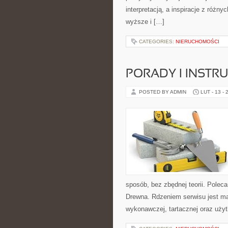
interpretacją, a inspiracje z różn
wyższe i […]
CATEGORIES:
NIERUCHOMOŚCI
PORADY I INSTRU
POSTED BY ADMIN
LUT - 13 - 
sposób, bez zbędnej teorii. Polec
Drewna. Rdzeniem serwisu jest mat
wykonawczej, tartacznej oraz użyt