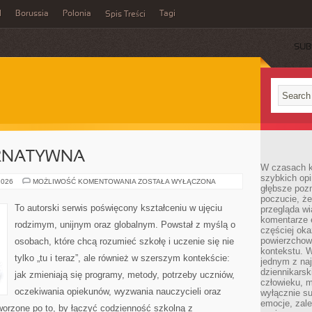
l
Borussia
Polonia
Tagi
Spis Treści
SUB
RNATYWNA
W czasach k
szybkich opi
EDUKACJA
2026
MOŻLIWOŚĆ KOMENTOWANIA
ZOSTAŁA WYŁĄCZONA
głębsze poz
ALTERNATYWNA
poczucie, że
To autorski serwis poświęcony kształceniu w ujęciu
przegląda w
komentarze 
rodzimym, unijnym oraz globalnym. Powstał z myślą o
częściej oka
powierzchow
osobach, które chcą rozumieć szkołę i uczenie się nie
kontekstu. W
tylko „tu i teraz”, ale również w szerszym kontekście:
jednym z naj
dziennikarsk
jak zmieniają się programy, metody, potrzeby uczniów,
człowieku, m
oczekiwania opiekunów, wyzwania nauczycieli oraz
wyłącznie su
emocje, zal
stworzone po to, by łączyć codzienność szkolną z