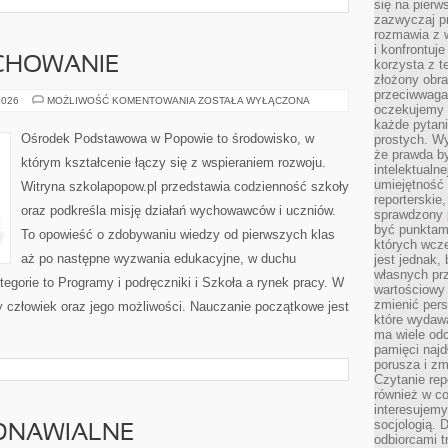
się na pierw
zazwyczaj pr
rozmawia z 
i konfrontuj
CHOWANIE
korzysta z t
złożony obra
przeciwwaga 
EDUKACJA
2026
MOŻLIWOŚĆ KOMENTOWANIA
ZOSTAŁA WYŁĄCZONA
oczekujemy 
A
WYCHOWANIE
każde pytani
Ośrodek Podstawowa w Popowie to środowisko, w
prostych. W
że prawda b
którym kształcenie łączy się z wspieraniem rozwoju.
intelektualn
umiejętność 
Witryna szkolapopow.pl przedstawia codzienność szkoły
reporterskie
oraz podkreśla misję działań wychowawców i uczniów.
sprawdzony
być punktam
To opowieść o zdobywaniu wiedzy od pierwszych klas
których wcze
aż po następne wyzwania edukacyjne, w duchu
jest jednak,
własnych pr
tegorie to Programy i podręczniki i Szkoła a rynek pracy. W
wartościowy 
zmienić pers
y człowiek oraz jego możliwości. Nauczanie początkowe jest
które wydawa
ma wiele odc
pamięci najdł
porusza i zm
Czytanie re
również w co
interesujemy
socjologią. 
DNAWIALNE
odbiorcami t