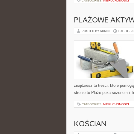
CATEGORIES:
NIERUCHOMOŚCI
PLAŻOWE AKTY
POSTED BY ADMIN
LUT - 8 - 2
znajdziesz tu treści, które pomog
stronie to Plaże poza sezonem i T
CATEGORIES:
NIERUCHOMOŚCI
KOŚCIAN