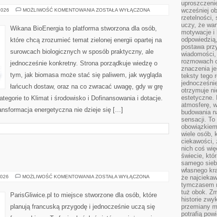
uproszczenie
ELEKTROWNIE
wcześniej o
2026
MOŻLIWOŚĆ KOMENTOWANIA
ZOSTAŁA WYŁĄCZONA
ODNAWIALNE
rzetelności,
uczy, że war
Wikana BioEnergia to platforma stworzona dla osób,
motywacje i 
odpowiedzią,
które chcą zrozumieć temat zielonej energii opartej na
postawa przy
surowcach biologicznych w sposób praktyczny, ale
wiadomości, 
rozmowach o
jednocześnie konkretny. Strona porządkuje wiedzę o
znaczenia je
tym, jak biomasa może stać się paliwem, jak wygląda
teksty tego r
jednocześnie
łańcuch dostaw, oraz na co zwracać uwagę, gdy w grę
otrzymuje ni
estetyczne. 
egorie to Klimat i środowisko i Dofinansowania i dotacje.
atmosferę, w
ransformacja energetyczna nie dzieje się […]
budowania na
sensacji. To 
obowiązkiem,
wiele osób, 
ciekawości, 
nich coś wię
świecie, któ
I
samego siebi
własnego kra
REGIONY
2026
MOŻLIWOŚĆ KOMENTOWANIA
ZOSTAŁA WYŁĄCZONA
że najciekaw
FRANCJI
tymczasem n
tuż obok. Zm
ParisGliwice.pl to miejsce stworzone dla osób, które
historie zwy
planują francuską przygodę i jednocześnie uczą się
przemiany ma
potrafią pow