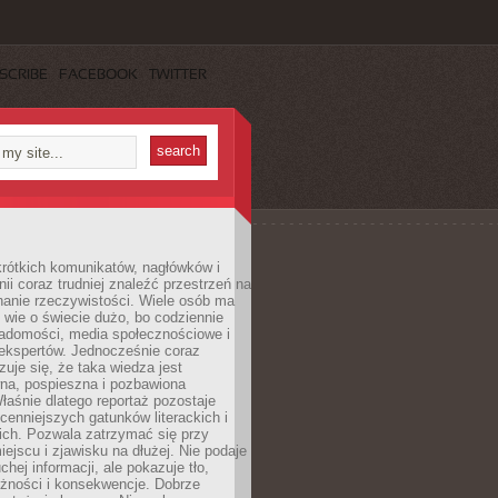
SCRIBE
FACEBOOK
TWITTER
rótkich komunikatów, nagłówków i
nii coraz trudniej znaleźć przestrzeń na
nanie rzeczywistości. Wiele osób ma
 wie o świecie dużo, bo codziennie
iadomości, media społecznościowe i
ekspertów. Jednocześnie coraz
zuje się, że taka wiedza jest
na, pospieszna i pozbawiona
łaśnie dlatego reportaż pozostaje
cenniejszych gatunków literackich i
ich. Pozwala zatrzymać się przy
iejscu i zjawisku na dłużej. Nie podaje
chej informacji, ale pokazuje tło,
eżności i konsekwencje. Dobrze