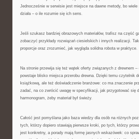
Jednocześnie w serwisie jest miejsce na dawne metody, bo wiele
działa – o ile rozumie się ich sens.
Jeśli szukasz bardziej obrazowych materiałów, trafisz na część g
zobaczyć przykłady rozwiązań ciesielskich i innych realizacji. T
proporcje oraz zrozumieć, jak wygląda solidna robota w praktyce.
Na stronie przewija się też wątek oferty związanych z drewnem – 
powstaje blisko miejsca przerobu drewna. Dzięki temu czytelnik d
książkową, ale też doświadczenie branżowe: co ma znaczenie prz
zadać, na co zwrócić uwagę w specyfikacji, jak przygotować się d
harmonogram, żeby materiał był świeży.
Całość jest pomyślana jako baza wiedzy dla osób na różnych p
tych, którzy dopiero stawiają pierwsze kroki, po tych, którzy pro
jest konkretny, a porady mają formę jasnych wskazówek: co spra