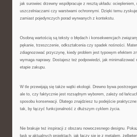
jak surowiec drzewny współpracuje z resztą układu: ociepleniem
uszczelniaczami czy warstwami ochronnymi. Dzięki temu zyskuj
zamiast pojedynczych porad wyrwanych z kontekstu.
Osobną wartością są teksty o błędach i konsekwencjach związan
pękanie, trzeszczenie, odkształcenia czy spadek nośności. Mater
zdiagnozować przyczynę, kiedy problem jest typowym efektem zmi
wymaga naprawy. Dostajesz też podpowiedzi, jak minimalizować r
etapie zakupu.
W tle przewijają się także wątki ekologii. Drewno bywa postrzega
ale to, czy faktycznie jest rozsądnym wyborem, zależy od łańcuc
sposobu konserwacji. Dlatego znajdziesz tu podejście praktyczn
tak, by łączyć funkcjonalność z dłuższym cyklem życia.
Nie brakuje też inspiracji z obszaru nowoczesnego designu. Poka
łask w aktualnych projektach, jak łączy się je z metalem, żelbet