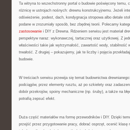
Ta witryna to wszechstronny portal o budowie poświęcony temu, c
różnicę w ustrojach nośnych: drewnu konstrukcyjnemu. Jeżeli in
odświeżenie, podest, dach, kondygnacja stropowa albo detale stol
podane w zrozumiały sposób, bez zbędnej teorii. Polecamy kateg
zastosowanie
i DIY z Drewna. Rdzeniem serwisu jest materiał dre
perspektyw naraz: wykonawczej, tartacznej oraz użytkowej. Z je
właściwości takie jak wytrzymałość, zawartość wody, stabilność 
trwałość. Z drugiej – pokazujemy, jak te liczby i pojęcia przekłada
budowie.
W treściach serwisu przewija się temat budownictwa drewnianego
podciągów, przez elementy rusztu, aż po szkielety oraz zadasz
dobór przekrojów, spoiny mechaniczne (np. śruby), a także na bł
potrafią zepsuć efekt.
Duża część materiałów ma formę przewodników i DIY. Dzięki tem
przejść przez przygotowanie pracy, dobrać osprzęt, ocenić klasę