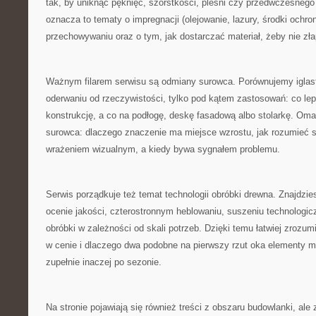
tak, by uniknąć pęknięć, szorstkości, pleśni czy przedwczesnego
oznacza to tematy o impregnacji (olejowanie, lazury, środki ochr
przechowywaniu oraz o tym, jak dostarczać materiał, żeby nie zła
Ważnym filarem serwisu są odmiany surowca. Porównujemy iglast
oderwaniu od rzeczywistości, tylko pod kątem zastosowań: co lepi
konstrukcję, a co na podłogę, deskę fasadową albo stolarkę. O
surowca: dlaczego znaczenie ma miejsce wzrostu, jak rozumieć sęk
wrażeniem wizualnym, a kiedy bywa sygnałem problemu.
Serwis porządkuje też temat technologii obróbki drewna. Znajdzies
ocenie jakości, czterostronnym heblowaniu, suszeniu technologic
obróbki w zależności od skali potrzeb. Dzięki temu łatwiej zrozum
w cenie i dlaczego dwa podobne na pierwszy rzut oka elementy
zupełnie inaczej po sezonie.
Na stronie pojawiają się również treści z obszaru budowlanki, ale