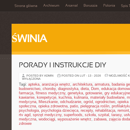
Archiwum
Arsenal
Borussia
Polonia
Strona główna
Spis 
ŚWINIA
PORADY I INSTRUKCJE DIY
POSTED BY ADMIN
POSTED ON LUT - 13 - 2026
MOŻLIWOŚĆ 
WYŁĄCZONA
Tagi:
apteka
,
aranżacja wnętrz
,
architektura
,
armatura
,
badania g
budownictwo
,
choroby
,
diagnostyka
,
dieta
,
Dom
,
edukacja domow
farmacja
,
fitness medyczny
,
genetyka
,
gotowanie
,
gry edukacyjne
kawiarnie
,
korepetycje
,
kuchnia
,
kulinaria
,
materiały budowlane
,
m
medycyna
,
Mieszkanie
,
odchudzanie
,
ogród
,
ogrodnictwo
,
opieka
społeczna
,
opieka zdrowotna
,
patio
,
pielęgnacja roślin
,
profilaktyk
psychologia
,
psychologia dziecięca
,
recepty
,
rehabilitacja
,
remont
rtv agd
,
sprzęt medyczny
,
superfoods
,
szkoła
,
szpital
,
tarasy
,
usł
medyczna
,
wodociągi
,
wyposażenie wnętrz
,
zabawa
,
zajęcia dod
zdrowie