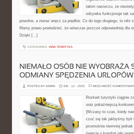
takim narzeczu, że niestety
odzywka funkcjonuje tak 
powolne, a nieraz wręcz za prędkie. Co do tego drugiego, to nikt s
Mamy prawo powiedzieć, że wówczas jeszcze odpowiedniej dla o
Dzięki […]
CATEGORIES:
INNA TEMATYKA
NIEMAŁO OSÓB NIE WYOBRAŻA S
ODMIANY SPĘDZENIA URLOPÓW
POSTED BY ADMIN
SIE - 12 - 2025
MOŻLIWOŚĆ KOMENTOWA
Rozkwit turystyki ciągnie z
oraz pokaźniejszą konkuren
{Wczasy to czas, kiedy na
czuć się tak jakbyśmy byli 
przenośnia niemniej jednak
świecie o komfort jaki pra