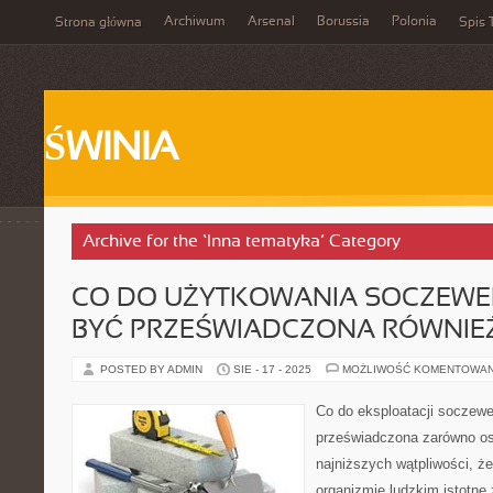
Archiwum
Arsenal
Borussia
Polonia
Strona główna
Spis 
ŚWINIA
Archive for the ‘Inna tematyka’ Category
CO DO UŻYTKOWANIA SOCZEWE
BYĆ PRZEŚWIADCZONA RÓWNIEŻ
POSTED BY ADMIN
SIE - 17 - 2025
MOŻLIWOŚĆ KOMENTOWA
Co do eksploatacji soczew
przeświadczona zarówno os
najniższych wątpliwości, ż
organizmie ludzkim istotn