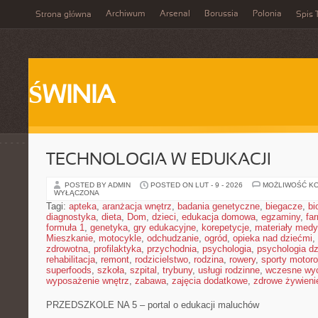
Archiwum
Arsenal
Borussia
Polonia
Strona główna
Spis 
ŚWINIA
TECHNOLOGIA W EDUKACJI
POSTED BY ADMIN
POSTED ON LUT - 9 - 2026
MOŻLIWOŚĆ K
WYŁĄCZONA
Tagi:
apteka
,
aranżacja wnętrz
,
badania genetyczne
,
biegacze
,
bi
diagnostyka
,
dieta
,
Dom
,
dzieci
,
edukacja domowa
,
egzaminy
,
fa
formuła 1
,
genetyka
,
gry edukacyjne
,
korepetycje
,
materiały med
Mieszkanie
,
motocykle
,
odchudzanie
,
ogród
,
opieka nad dziećmi
,
zdrowotna
,
profilaktyka
,
przychodnia
,
psychologia
,
psychologia dz
rehabilitacja
,
remont
,
rodzicielstwo
,
rodzina
,
rowery
,
sporty motor
superfoods
,
szkoła
,
szpital
,
trybuny
,
usługi rodzinne
,
wczesne wy
wyposażenie wnętrz
,
zabawa
,
zajęcia dodatkowe
,
zdrowe żywieni
PRZEDSZKOLE NA 5 – portal o edukacji maluchów