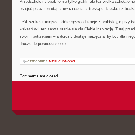
Przedszkole i żłobek to nie tylko grafik, ale też wielka szkoła emo
przejść przez ten etap z uważnością: z troską o dziecko i z troską
Jeśli szukasz miejsca, które łączy edukację z praktyką, a przy t
wskazówki, ten serwis stanie się dla Ciebie inspiracją. Tutaj prz
swoimi potrzebami – a dorosły dostaje narzędzia, by być dla ni
drodze do pewności siebie.
CATEGORIES:
NIERUCHOMOŚCI
Comments are closed.