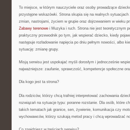
To miejsce, w którym nauczyciele oraz osoby prowadzące dzieck
przystępne wskazówki. Strona skupia się na realnych sytuacjac
zmian, nastrojami, życiem w grupie oraz dojrzewaniem w wieku 
Zabawy terenowe
i Muzyka i ruch. Strona nie jest teoretycznym p
praktyczny przewodnik po tym, jak wspierać dziecko, kiedy pojaw
następuje rozładowanie napięcia po dniu pełnym nowości, albo ki
sytuację: zmianę grupy.
Misją serwisu jest uspokajać myśli dorosłym i jednocześnie wspie
najważniejsze: zaufanie, sprawczość, kompetencje społeczne ora
Dla kogo jest ta strona?
Dla rodziców, którzy chcą trafniej interpretować zachowania dziec
rozwiązań na sytuacje typu: poranne rozstanie. Dla osób, które 
takich tematach jak granice, sen, żywienie, komunikacja czy mot
wychowawców, którzy szukają metod pracy i chcą wprowadzać no
Co znajdziesz w treściach serwisu?