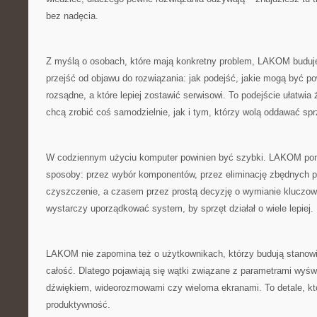
bez nadęcia.
Z myślą o osobach, które mają konkretny problem, LAKOM buduje 
przejść od objawu do rozwiązania: jak podejść, jakie mogą być po
rozsądne, a które lepiej zostawić serwisowi. To podejście ułatwi
chcą zrobić coś samodzielnie, jak i tym, którzy wolą oddawać spr
W codziennym użyciu komputer powinien być szybki. LAKOM pom
sposoby: przez wybór komponentów, przez eliminację zbędnych p
czyszczenie, a czasem przez prostą decyzję o wymianie kluczo
wystarczy uporządkować system, by sprzęt działał o wiele lepiej.
LAKOM nie zapomina też o użytkownikach, którzy budują stanowis
całość. Dlatego pojawiają się wątki związane z parametrami wyświ
dźwiękiem, wideorozmowami czy wieloma ekranami. To detale, któ
produktywność.