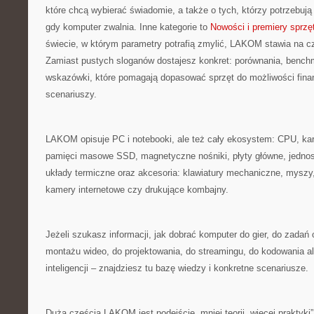
które chcą wybierać świadomie, a także o tych, którzy potrzebuj
gdy komputer zwalnia. Inne kategorie to
Nowości i premiery sprzę
świecie, w którym parametry potrafią zmylić, LAKOM stawia na cz
Zamiast pustych sloganów dostajesz konkret: porównania, benchma
wskazówki, które pomagają dopasować sprzęt do możliwości fina
scenariuszy.
LAKOM opisuje PC i notebooki, ale też cały ekosystem: CPU, kar
pamięci masowe SSD, magnetyczne nośniki, płyty główne, jednost
układy termiczne oraz akcesoria: klawiatury mechaniczne, myszy
kamery internetowe czy drukujące kombajny.
Jeżeli szukasz informacji, jak dobrać komputer do gier, do zadań o
montażu wideo, do projektowania, do streamingu, do kodowania a
inteligencji – znajdziesz tu bazę wiedzy i konkretne scenariusze.
Dużą częścią LAKOM jest podejście „mniej teorii, więcej praktyki”