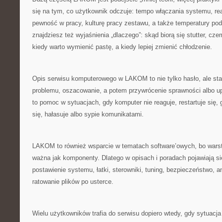
się na tym, co użytkownik odczuje: tempo włączania systemu, re
pewność w pracy, kulturę pracy zestawu, a także temperatury p
znajdziesz też wyjaśnienia „dlaczego”: skąd biorą się stutter, cze
kiedy warto wymienić pastę, a kiedy lepiej zmienić chłodzenie.
Opis serwisu komputerowego w LAKOM to nie tylko hasło, ale sta
problemu, oszacowanie, a potem przywrócenie sprawności albo u
to pomoc w sytuacjach, gdy komputer nie reaguje, restartuje się,
się, hałasuje albo sypie komunikatami.
LAKOM to również wsparcie w tematach software’owych, bo war
ważna jak komponenty. Dlatego w opisach i poradach pojawiają się
postawienie systemu, łatki, sterowniki, tuning, bezpieczeństwo, a
ratowanie plików po usterce.
Wielu użytkowników trafia do serwisu dopiero wtedy, gdy sytuacj