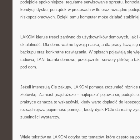
podejście spokojniejsze: regularne serwisowanie sprzętu, kontrola
kondycji dysku, porządek w procesach w tle oraz rozsądne podej
niskopoziomowych. Dzięki temu komputer może działać stabilniej 
LAKOM kieruje treści zarówno do użytkowników domowych, jak i
działalność. Dla domu ważne bywają nauka, a dla pracy liczą się
backupu oraz konkretne rozwiązania. W opisach pojawiają się wię
radiowa, LAN, bramki domowe, przełączniki, serwery plików, a t
pod dom.
Jeżeli interesują Cię zakupy, LAKOM pomaga zrozumieć różnice
złotówkę. Zamiast „najdroższe = najlepsze” pojawia się podejście:
praktyce oznacza to wskazówki, kiedy warto dopłacić do lepsze
rozsądniejsza pojemność pamięci, kiedy dysk PCIe da realny zy
zupełności wystarczy.
Wiele tekstów na LAKOM dotyka też tematów, które często są pom