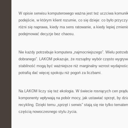
W opisie serwisu komputerowego ważna jest też uczciwa komun
podejście, w którym klient rozumie, co się dzieje: co było przycz
różni się naprawa, kiedy ma sens ratowanie, a kiedy lepiej zmien
podejmować decyzje bez chaosu.
Nie każdy potrzebuje komputera „najmocniejszego”. Wielu potrzebu
dobranego”. LAKOM pokazuje, że rozsądny wybór często wygrywa
stabilność mogą być ważniejsze niż marginalny wzrost wydajnośc
potrafią dać więcej spokoju niż pogoń za liczbami.
Na LAKOM liczy się też ekologia. W świecie rosnących cen prądu
komponenty wpływają na pobór mocy, jak ustawiać sprzęt, by dział
recykling. Dzięki temu „sprzęt i serwis” stają się nie tylko temat
częścią nowoczesnego stylu życia.