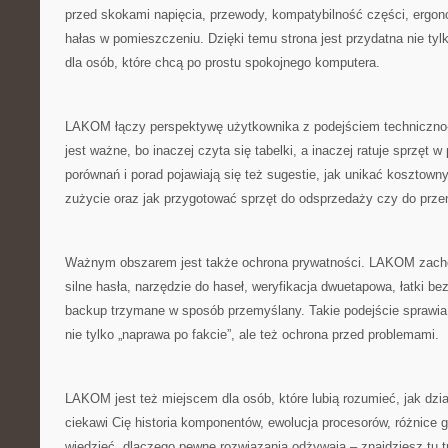
przed skokami napięcia, przewody, kompatybilność części, ergono
hałas w pomieszczeniu. Dzięki temu strona jest przydatna nie tylk
dla osób, które chcą po prostu spokojnego komputera.
LAKOM łączy perspektywę użytkownika z podejściem techniczno
jest ważne, bo inaczej czyta się tabelki, a inaczej ratuje sprzęt 
porównań i porad pojawiają się też sugestie, jak unikać kosztown
zużycie oraz jak przygotować sprzęt do odsprzedaży czy do prze
Ważnym obszarem jest także ochrona prywatności. LAKOM zach
silne hasła, narzędzie do haseł, weryfikacja dwuetapowa, łatki b
backup trzymane w sposób przemyślany. Takie podejście sprawia
nie tylko „naprawa po fakcie”, ale też ochrona przed problemami.
LAKOM jest też miejscem dla osób, które lubią rozumieć, jak dział
ciekawi Cię historia komponentów, ewolucja procesorów, różnice g
wiedzieć, dlaczego pewne rozwiązania odżywają – znajdziesz tu t