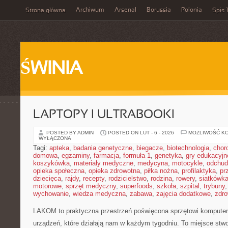
Archiwum
Arsenal
Borussia
Polonia
Strona główna
Spis 
ŚWINIA
LAPTOPY I ULTRABOOKI
POSTED BY ADMIN
POSTED ON LUT - 6 - 2026
MOŻLIWOŚĆ K
WYŁĄCZONA
Tagi:
apteka
,
badania genetyczne
,
biegacze
,
biotechnologia
,
chor
domowa
,
egzaminy
,
farmacja
,
formuła 1
,
genetyka
,
gry edukacyjn
koszykówka
,
materiały medyczne
,
medycyna
,
motocykle
,
odchud
opieka społeczna
,
opieka zdrowotna
,
piłka nożna
,
profilaktyka
,
pr
dziecięca
,
rajdy
,
recepty
,
rodzicielstwo
,
rodzina
,
rowery
,
siatkówk
motorowe
,
sprzęt medyczny
,
superfoods
,
szkoła
,
szpital
,
trybuny
wychowanie
,
wiedza medyczna
,
zabawa
,
zajęcia dodatkowe
,
zdro
LAKOM to praktyczna przestrzeń poświęcona sprzętowi komput
urządzeń, które działają nam w każdym tygodniu. To miejsce stw