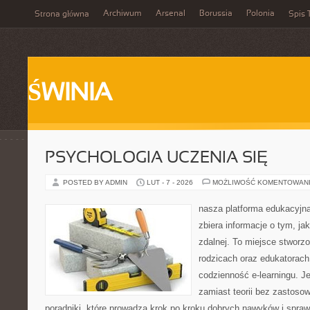
Archiwum
Arsenal
Borussia
Polonia
Strona główna
Spis 
ŚWINIA
PSYCHOLOGIA UCZENIA SIĘ
POSTED BY ADMIN
LUT - 7 - 2026
MOŻLIWOŚĆ KOMENTOWAN
nasza platforma edukacyjna 
zbiera informacje o tym, ja
zdalnej. To miejsce stworz
rodzicach oraz edukatorac
codzienność e-learningu. Je
zamiast teorii bez zastosow
poradniki, które prowadzą krok po kroku dobrych nawyków i spra