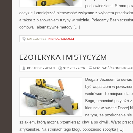
podpowiedziami. Strona pow
decyzje i zmniejszać niepewność związane z wyborem przedszkol
a także z planowaniem rutyny w rodzinie. Polecamy Bezpieczeńs
domowa i alternatywne metody […]
CATEGORIES:
NIERUCHOMOŚCI
EZOTERYKA I MISTYCYZM
POSTED BY ADMIN
STY - 31 - 2026
MOŻLIWOŚĆ KOMENTOWA
Droga z Jezusem to serwis 
być wsparciem w powszedni
wędrówce. To miejsce dla o
Boga, umacniać przyjaźń 
kierunek w świetle Dobrej N
na tym, że przekonanie nie 
szlakiem, którą można przemierzać chwila po chwili. Warto przecz
afrykańskie. Na stronach tego blogu pobożność spotyka […]