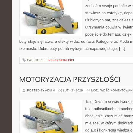
zadbać o swoje pantofle w 
stawiasz na estetykę, dopa
ulubionych par, znajdziesz
utrzymania obuwia w świetn
podejście do tematu, dzięk
buty staje się łatwa, a efekty widać od razu. Kategorie to: Moda 
rzemiosło. Dobre buty potrafi wytrzymać naprawdę długo, […]
CATEGORIES:
NIERUCHOMOŚCI
MOTORYZACJA PRZYSZŁOŚCI
POSTED BY ADMIN
LUT - 3 - 2026
MOŻLIWOŚĆ KOMENTOWAN
Taxi Drive to serwis tworz
taxi, miłośnikach samochod
chcą lepiej zrozumieć branż
miejsce, w którym doświadc
do aut i konkretną wiedzą 