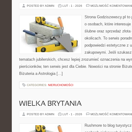
POSTED BY ADMIN
LUT - 1 - 2026
MOŻLIWOŚĆ KOMENTOWAN
Strona Godziszewscy.pl to 
o osobach, które interesuje 
ślubne oraz sprzedaż złota
okolicach. To serwis poradn
podpowiedzi estetyczne z 
zakupowymi. Jeśli szukasz
tematach jubilerskich, chcesz lepiej zrozumieć oznaczenia na wy
pierścionków, ten serwis jest dla Ciebie. Nowości na stronie Biżute
Biżuteria a Astrologia […]
CATEGORIES:
NIERUCHOMOŚCI
WIELKA BRYTANIA
POSTED BY ADMIN
LUT - 1 - 2026
MOŻLIWOŚĆ KOMENTOWAN
Rushmore to blog turystycz