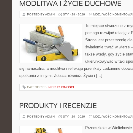
MODLITWA I ŻYCIE DUCHOWE
POSTED BY ADMIN
STY - 29 - 2026
MOŻLIWOŚĆ KOMENTOWA
To miejsce stworzone z myś
pomaga rozwijać relację z
Strona jest przestrzenią dla
świadomie trwać w wierze – 
także wtedy, gdy życie stawi
ukierunkowywać w taki spo
się namacalna, a modlitwa i refleksja przenikały codzienne obowi
spotkania z innymi. Zobacz również: Życie i […]
CATEGORIES:
NIERUCHOMOŚCI
PRODUKTY I RECENZJE
POSTED BY ADMIN
STY - 29 - 2026
MOŻLIWOŚĆ KOMENTOWA
Przedszkole w Wielichowie t