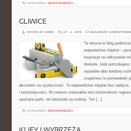
CATEGORIES:
NIERUCHOMOŚCI
GLIWICE
POSTED BY ADMIN
LUT - 4 - 2026
MOŻLIWOŚĆ KOMENTOWAN
Ta witryna to blog podróżn
województwo śląskie – prze
inspiracje na odkrywanie mi
dookoła. Jeśli potrzebujesz
wypadów albo bardziej rozb
znajdziesz tu przewodniki 
akcentem na użyteczność. To województwo śląskie bez nadęcia, al
i teraźniejszości. W centrum materiałów stoi różnorodność region
spokojne parki, od industrialu po kulturę. Ten […]
CATEGORIES:
NIERUCHOMOŚCI
KLIFY I WYBRZEŻA