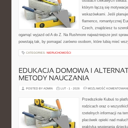
osobach ciekawych świata. 
którym łączą się motywacj
wskazówkami. Jeśli planuje
flamenco, romantycznej Euro
Czech, znajdziesz tu szero
ogarnąć wyjazd od A do Z. Na Rushmore najważniejsze jest spraw
powstają tak, by pomagać zarówno osobom, które lubią mieć wszys
CATEGORIES:
NIERUCHOMOŚCI
EDUKACJA DOMOWA I ALTERNA
METODY NAUCZANIA
POSTED BY ADMIN
LUT - 1 - 2026
MOŻLIWOŚĆ KOMENTOWAN
Przedszkole Kubuś to plat
rodzicach oraz o wszystkic
rzetelnych informacji na te
placówek opieki nad maluch
praktyka wspierania dzieck