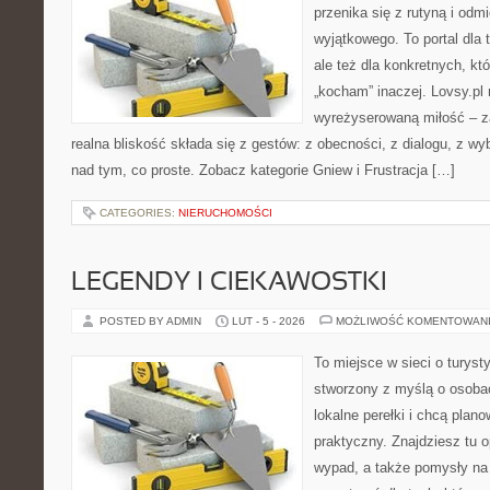
przenika się z rutyną i odm
wyjątkowego. To portal dla 
ale też dla konkretnych, kt
„kocham” inaczej. Lovsy.pl 
wyreżyserowaną miłość – z
realna bliskość składa się z gestów: z obecności, z dialogu, z w
nad tym, co proste. Zobacz kategorie Gniew i Frustracja […]
CATEGORIES:
NIERUCHOMOŚCI
LEGENDY I CIEKAWOSTKI
POSTED BY ADMIN
LUT - 5 - 2026
MOŻLIWOŚĆ KOMENTOWAN
To miejsce w sieci o turyst
stworzony z myślą o osobac
lokalne perełki i chcą pla
praktyczny. Znajdziesz tu op
wypad, a także pomysły na