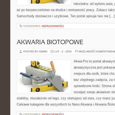
taksówka: od wyboru auta, 
aż po bezpieczeństwo na drodze i rentowność pracy. Zobacz ta
Samochody dostawcze i użytkowe. Ten portal opisuje taxi nie […]
CATEGORIES:
NIERUCHOMOŚCI
AKWARIA BIOTOPOWE
POSTED BY ADMIN
LUT - 2 - 2026
MOŻLIWOŚĆ KOMENTOWAN
Akwa-Pro to portal akwarys
akwarystyczna jest pokazan
miejsce dla osób, które ch
bez zbędnego zadęcia, za t
sprawdzone kroki. Strona s
rozwijać swoje akwarium s
stabilny, niezależnie od tego, czy startujesz od zera, czy masz j
Ciekawe kategorie dla wszystkich to Nano Akwaria i Akwaria Bio
CATEGORIES:
NIERUCHOMOŚCI