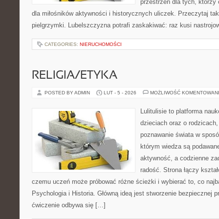
przestrzeń dla tych, którzy
dla miłośników aktywności i historycznych uliczek. Przeczytaj takż
pielgrzymki. Lubelszczyzna potrafi zaskakiwać: raz kusi nastroj
CATEGORIES:
NIERUCHOMOŚCI
RELIGIA/ETYKA
POSTED BY ADMIN
LUT - 5 - 2026
MOŻLIWOŚĆ KOMENTOWAN
Lulitulisie to platforma na
dzieciach oraz o rodzicach,
poznawanie świata w sposób
którym wiedza są podawane
aktywność, a codzienne zad
radość. Strona łączy kształ
czemu uczeń może próbować różne ścieżki i wybierać to, co najba
Psychologia i Historia. Główną ideą jest stworzenie bezpiecznej pr
ćwiczenie odbywa się […]