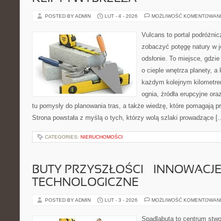
POSTED BY ADMIN
LUT - 4 - 2026
MOŻLIWOŚĆ KOMENTOWAN
Vulcans to portal podróżnic
zobaczyć potęgę natury w jej
odsłonie. To miejsce, gdzie
o cieple wnętrza planety, a 
każdym kolejnym kilometrem
ognia, źródła erupcyjne ora
tu pomysły do planowania tras, a także wiedzę, które pomagają p
Strona powstała z myślą o tych, którzy wolą szlaki prowadzące [
CATEGORIES:
NIERUCHOMOŚCI
BUTY PRZYSZŁOŚCI – INNOWACJ
TECHNOLOGICZNE
POSTED BY ADMIN
LUT - 3 - 2026
MOŻLIWOŚĆ KOMENTOWAN
Spadlabuta to centrum stwo