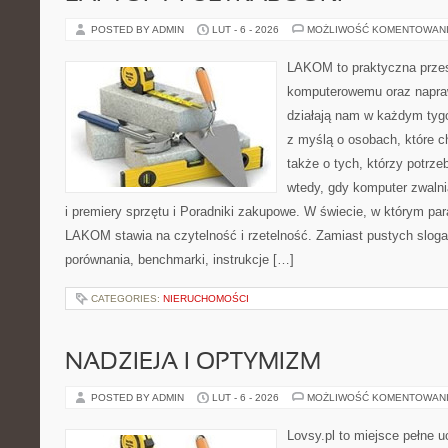
POSTED BY ADMIN
LUT - 6 - 2026
MOŻLIWOŚĆ KOMENTOWAN
LAKOM to praktyczna przes
komputerowemu oraz napra
działają nam w każdym tyg
z myślą o osobach, które c
także o tych, którzy potrz
wtedy, gdy komputer zwalni
i premiery sprzętu i Poradniki zakupowe. W świecie, w którym par
LAKOM stawia na czytelność i rzetelność. Zamiast pustych sloga
porównania, benchmarki, instrukcje […]
CATEGORIES:
NIERUCHOMOŚCI
NADZIEJA I OPTYMIZM
POSTED BY ADMIN
LUT - 6 - 2026
MOŻLIWOŚĆ KOMENTOWAN
Lovsy.pl to miejsce pełne 