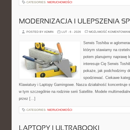
CATEGORIES:
NIERUCHOMOŚCI
MODERNIZACJA I ULEPSZENIA S
POSTED BY ADMIN
LUT - 6 - 2026
MOŻLIWOŚĆ KOMENTOWAN
Serwis Toshiba w aglomeracj
którym stawiamy na rzeteln
potem planujemy naprawę kr
interesuje Cię Serwis Toshi
pokaże, jak podchodzimy d
spodziewać. Ciekawe katego
Klawiatury i Laptopy Gamingowe. Nasza działalność koncentruje s
w tym szczególnie na rodzinie serii Satellite. Modele multimedialne
przez […]
CATEGORIES:
NIERUCHOMOŚCI
LAPTOPY I ULTRABOOKI