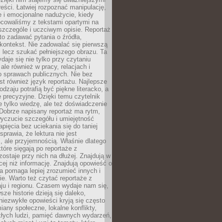
reści. Łatwiej rozpoznać manipulację,
 i emocjonalne nadużycie, kiedy
bcowaliśmy z tekstami opartymi na
 szczególe i uczciwym opisie. Reportaż
to zadawać pytania o źródła,
kontekst. Nie zadowalać się pierwszą
 lecz szukać pełniejszego obrazu. Ta
daje się nie tylko przy czytaniu
ale również w pracy, relacjach i
 sprawach publicznych. Nie bez
st również język reportażu. Najlepsze
odzaju potrafią być piękne literacko, a
 precyzyjne. Dzięki temu czytelnik
e tylko wiedzę, ale też doświadczenie
Dobrze napisany reportaż ma rytm,
yczucie szczegółu i umiejętność
pięcia bez uciekania się do taniej
sprawia, że lektura nie jest
 ale przyjemnością. Właśnie dlatego
które sięgają po reportaże z
zostaje przy nich na dłużej. Znajdują w
cej niż informację. Znajdują opowieść o
ra pomaga lepiej zrozumieć innych i
e. Warto też czytać reportaże z
ju i regionu. Czasem wydaje nam się,
sze historie dzieją się daleko,
iezwykłe opowieści kryją się często
iany społeczne, lokalne konflikty,
kłych ludzi, pamięć dawnych wydarzeń,