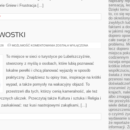
napisany rep
sensacją, l
rie Gniew i Frustracja […]
Dzięki temu 
to, co się w
Y
do określony
zwykłych lu
faktami a d
w jakimś reg
AWOSTKI
dopiero opow
całe swoje 
problemu. M
LEGENDY
026
MOŻLIWOŚĆ KOMENTOWANIA
ZOSTAŁA WYŁĄCZONA
lecz dopiero
I
CIEKAWOSTKI
miejsca poka
To miejsce w sieci o turystyce po Lubelszczyźnie,
codziennym 
rozwija empa
stworzony z myślą o osobach, które lubią poznawać
krótkie info
lokalne perełki i chcą planować wyjazdy w sposób
współczuciu,
świata z inn
praktyczny. Znajdziesz tu opisy tras, inspiracje na krótki
przenosi nas
doświadczeń
wypad, a także pomysły na wakacyjny objazd. To
zrozumieć ż
przestrzeń dla tych, którzy cenią kameralność, ale też
krajach, nal
albo zmagaj
cznych uliczek. Przeczytaj także Kultura i sztuka i Religia i
nie przeżyli
i zaskakiwać: raz kusi nastrojowymi zakątkami, […]
wiele debat 
uproszczeni
o czyimś życ
wydawanie s
że reportaże
informacji. 