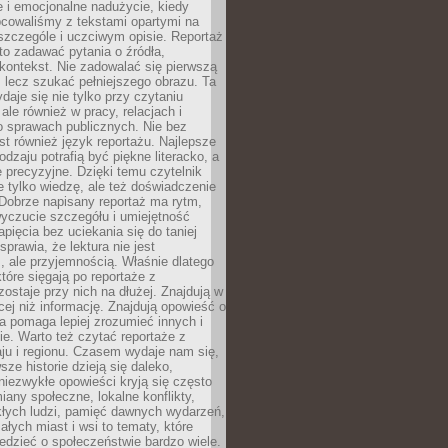
 i emocjonalne nadużycie, kiedy
bcowaliśmy z tekstami opartymi na
 szczególe i uczciwym opisie. Reportaż
to zadawać pytania o źródła,
kontekst. Nie zadowalać się pierwszą
 lecz szukać pełniejszego obrazu. Ta
daje się nie tylko przy czytaniu
ale również w pracy, relacjach i
 sprawach publicznych. Nie bez
st również język reportażu. Najlepsze
odzaju potrafią być piękne literacko, a
 precyzyjne. Dzięki temu czytelnik
e tylko wiedzę, ale też doświadczenie
Dobrze napisany reportaż ma rytm,
yczucie szczegółu i umiejętność
pięcia bez uciekania się do taniej
sprawia, że lektura nie jest
 ale przyjemnością. Właśnie dlatego
które sięgają po reportaże z
zostaje przy nich na dłużej. Znajdują w
cej niż informację. Znajdują opowieść o
ra pomaga lepiej zrozumieć innych i
e. Warto też czytać reportaże z
ju i regionu. Czasem wydaje nam się,
sze historie dzieją się daleko,
iezwykłe opowieści kryją się często
iany społeczne, lokalne konflikty,
kłych ludzi, pamięć dawnych wydarzeń,
łych miast i wsi to tematy, które
iedzieć o społeczeństwie bardzo wiele.