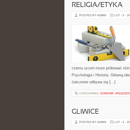
RELIGIA/ETYKA
POSTED BY ADMIN
LUT - 5 - 2
czemu uczeń może próbować różne ś
Psychologia i Historia. Główną ide
ćwiczenie odbywa się […]
CATEGORIES:
DOMOWE URZĄDZEN
GLIWICE
POSTED BY ADMIN
LUT - 4 - 2