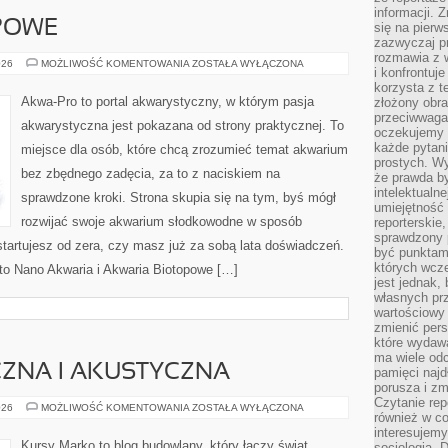
informacji. 
POWE
się na pierw
zazwyczaj pr
rozmawia z 
AKWARIA
026
MOŻLIWOŚĆ KOMENTOWANIA
ZOSTAŁA WYŁĄCZONA
i konfrontuj
BIOTOPOWE
korzysta z t
Akwa-Pro to portal akwarystyczny, w którym pasja
złożony obra
przeciwwaga 
akwarystyczna jest pokazana od strony praktycznej. To
oczekujemy 
każde pytani
miejsce dla osób, które chcą zrozumieć temat akwarium
prostych. W
bez zbędnego zadęcia, za to z naciskiem na
że prawda b
intelektualn
sprawdzone kroki. Strona skupia się na tym, byś mógł
umiejętność 
rozwijać swoje akwarium słodkowodne w sposób
reporterskie
sprawdzony
 startujesz od zera, czy masz już za sobą lata doświadczeń.
być punktam
których wcze
 to Nano Akwaria i Akwaria Biotopowe […]
jest jednak,
własnych pr
wartościowy 
zmienić pers
które wydawa
ma wiele odc
CZNA I AKUSTYCZNA
pamięci najdł
porusza i zm
Czytanie re
IZOLACJA
026
MOŻLIWOŚĆ KOMENTOWANIA
ZOSTAŁA WYŁĄCZONA
również w co
TERMICZNA
I
interesujemy
AKUSTYCZNA
Kursy Marko to blog budowlany, który łączy świat
socjologią. 