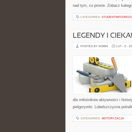
nad tym, co proste. Zobacz katego
CATEGORIES:
STUDENTWPODROZ
LEGENDY I CIEK
POSTED BY ADMIN
LUT - 5 - 2
dla miłośników aktywności i history
pielgrzymki. Lubelszczyzna potraf
CATEGORIES:
MOTORYZACJA