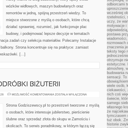
odbiorcami t
wózków widłowych, maszyn budowlanych oraz
uproszczenie
wcześniej o
remontów w jedną, spójną przestrzeń wiedzy. To
rzetelności,
miejsce stworzone z myślą o osobach, które chcą
uczy, że war
motywacje i 
działać sprawniej, rozumieć, jak funkcjonuje plac
odpowiedzią,
budowy, i podejmować lepsze decyzje w tematach
postawa przy
wiadomości, 
ynacja zadań czy selekcja materiałów. Polecamy Instalacje
rozmowach o
znaczenia je
i balkony. Strona koncentruje się na praktyce: zamiast
teksty tego r
 wskazówki. […]
jednocześnie
otrzymuje ni
estetyczne. 
atmosferę, w
budowania na
sensacji. To 
obowiązkiem,
ODRÓBKI BIŻUTERII
wiele osób, 
ciekawości, 
nich coś wię
FALSYFIKATY
026
MOŻLIWOŚĆ KOMENTOWANIA
ZOSTAŁA WYŁĄCZONA
I
świecie, któ
PODRÓBKI
samego siebi
BIŻUTERII
Strona Godziszewscy.pl to przestrzeń tworzone z myślą
własnego kra
że najciekaw
o osobach, które interesuje jubilerstwo, pierścienie
tymczasem n
ślubne oraz sprzedaż złota do skupu w Zamościu i
tuż obok. Zm
historie zwy
okolicach. To serwis poradnikowy, w którym łączą się