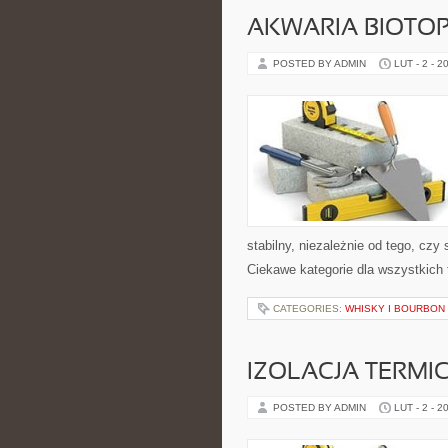
AKWARIA BIOTO
POSTED BY ADMIN
LUT - 2 - 2
stabilny, niezależnie od tego, czy
Ciekawe kategorie dla wszystkich
CATEGORIES:
WHISKY I BOURBON
IZOLACJA TERMI
POSTED BY ADMIN
LUT - 2 - 2