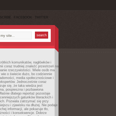
SCRIBE
FACEBOOK
TWITTER
rótkich komunikatów, nagłówków i
nii coraz trudniej znaleźć przestrzeń na
nanie rzeczywistości. Wiele osób ma
 wie o świecie dużo, bo codziennie
iadomości, media społecznościowe i
ekspertów. Jednocześnie coraz
zuje się, że taka wiedza jest
na, pospieszna i pozbawiona
łaśnie dlatego reportaż pozostaje
cenniejszych gatunków literackich i
ich. Pozwala zatrzymać się przy
iejscu i zjawisku na dłużej. Nie podaje
chej informacji, ale pokazuje tło,
eżności i konsekwencje. Dobrze