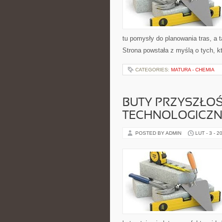
tu pomysły do planowania tras, a 
Strona powstała z myślą o tych, k
CATEGORIES:
MATURA - CHEMIA
BUTY PRZYSZŁOŚ
TECHNOLOGICZN
POSTED BY ADMIN
LUT - 3 - 2