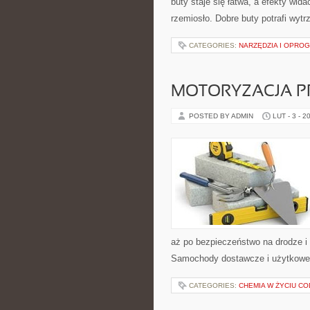
buty staje się łatwa, a efekty wid
rzemiosło. Dobre buty potrafi wyt
CATEGORIES:
NARZĘDZIA I OPRO
MOTORYZACJA P
POSTED BY ADMIN
LUT - 3 - 2
aż po bezpieczeństwo na drodze 
Samochody dostawcze i użytkowe. T
CATEGORIES:
CHEMIA W ŻYCIU C