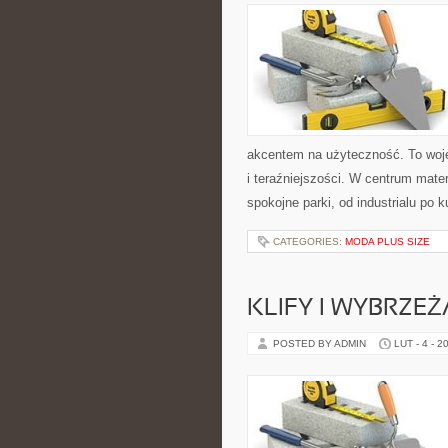
akcentem na użyteczność. To wojew
i teraźniejszości. W centrum mate
spokojne parki, od industrialu po k
CATEGORIES:
MODA PLUS SIZE
KLIFY I WYBRZEŻ
POSTED BY ADMIN
LUT - 4 - 2