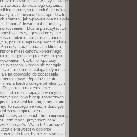
ortaż nie krzyczy. Nie walczy o uwagę
ecz zaprasza do uważnego czytania.
odbiorca zaczyna rozumieć nie tylko
ydarzyło, ale również dlaczego doszło
ch zdarzeń i jak wpływają one na życie
dzi. Reportaż bywa mostem między
oświadczeniem. Można przeczytać, że
ionie trwa kryzys gospodarczy, ale
ieść o rodzinie, która musi zmienić
życie, pozwala naprawdę poczuć skalę
ożna usłyszeć o zmianach klimatu,
 historia mieszkańców konkretnego
zuje, jak globalne procesy stają się
wyzwaniem. Czytanie reportaży
tię w sposób, którego nie zastąpią
rmacje. Empatia nie polega jedynie na
 ale na gotowości do zobaczenia
ej perspektywy. Reportaż często
 w realia bardzo odległe od własnych
. Dzięki temu możemy lepiej
ycie ludzi mieszkających w innych
eżących do innych grup społecznych
ących się z problemami, których sami
śmy. To szczególnie ważne dziś, gdy
publicznych opiera się na
ach i łatwych ocenach. Im mniej wiemy
iu, tym łatwiej przychodzi nam
zybkich sądów. Warto też zauważyć,
 uczą cierpliwości w odbiorze
Zmuszają do tego, by nie zatrzymywać