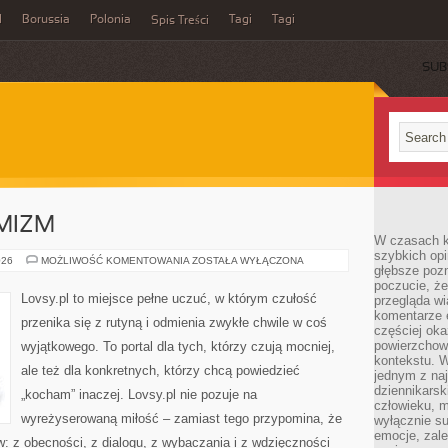
l
Borussia
Polonia
Tagi
Tagi
Spis Treści
SUB
YMIZM
W czasach k
szybkich opi
NADZIEJA
026
MOŻLIWOŚĆ KOMENTOWANIA
ZOSTAŁA WYŁĄCZONA
głębsze poz
I
OPTYMIZM
poczucie, że
Lovsy.pl to miejsce pełne uczuć, w którym czułość
przegląda w
komentarze 
przenika się z rutyną i odmienia zwykłe chwile w coś
częściej oka
powierzchow
wyjątkowego. To portal dla tych, którzy czują mocniej,
kontekstu. W
ale też dla konkretnych, którzy chcą powiedzieć
jednym z naj
dziennikarsk
„kocham” inaczej. Lovsy.pl nie pozuje na
człowieku, m
wyreżyserowaną miłość – zamiast tego przypomina, że
wyłącznie su
emocje, zal
w: z obecności, z dialogu, z wybaczania i z wdzięczności