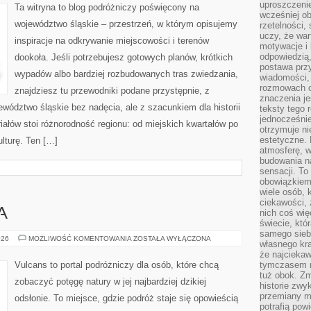
uproszczenie
Ta witryna to blog podróżniczy poświęcony na
wcześniej o
województwo śląskie – przestrzeń, w którym opisujemy
rzetelności,
uczy, że war
inspiracje na odkrywanie miejscowości i terenów
motywacje i 
odpowiedzią,
dookoła. Jeśli potrzebujesz gotowych planów, krótkich
postawa przy
wypadów albo bardziej rozbudowanych tras zwiedzania,
wiadomości, 
rozmowach o
znajdziesz tu przewodniki podane przystępnie, z
znaczenia je
ództwo śląskie bez nadęcia, ale z szacunkiem dla historii
teksty tego r
jednocześnie
riałów stoi różnorodność regionu: od miejskich kwartałów po
otrzymuje ni
estetyczne. 
ulturę. Ten […]
atmosferę, w
budowania na
sensacji. To 
obowiązkiem,
wiele osób, 
ciekawości, 
A
nich coś wię
świecie, któ
samego siebi
KLIFY
026
MOŻLIWOŚĆ KOMENTOWANIA
ZOSTAŁA WYŁĄCZONA
własnego kra
I
WYBRZEŻA
że najciekaw
Vulcans to portal podróżniczy dla osób, które chcą
tymczasem n
tuż obok. Zm
zobaczyć potęgę natury w jej najbardziej dzikiej
historie zwy
przemiany ma
odsłonie. To miejsce, gdzie podróż staje się opowieścią
potrafią pow