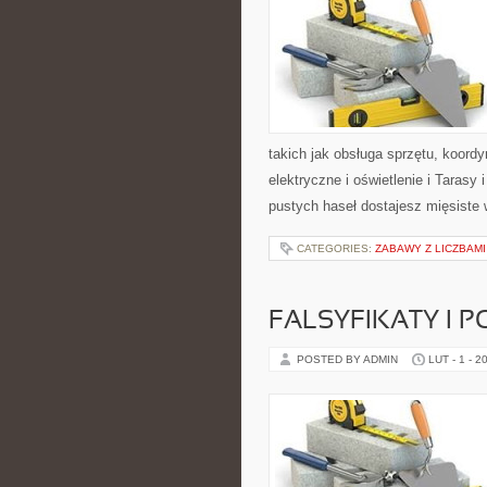
takich jak obsługa sprzętu, koord
elektryczne i oświetlenie i Tarasy 
pustych haseł dostajesz mięsiste
CATEGORIES:
ZABAWY Z LICZBAMI
FALSYFIKATY I P
POSTED BY ADMIN
LUT - 1 - 2