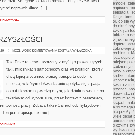
ać od razu. Kategorie to: Moda męska – buty i Szewstwo i
emocje, zal
napisany rep
rzymać naprawdę długo, […]
sensacją, l
Dzięki temu 
GRAMOWANIE
to, co się w
do określony
zwykłych lu
faktami a d
RZYSZŁOŚCI
w jakimś reg
dopiero opow
całe swoje 
MOTORYZACJA
026
MOŻLIWOŚĆ KOMENTOWANIA
ZOSTAŁA WYŁĄCZONA
problemu. M
PRZYSZŁOŚCI
lecz dopiero
Taxi Drive to serwis tworzony z myślą o prowadzących
miejsca poka
codziennym 
taxi, miłośnikach samochodów oraz wszystkich, którzy
rozwija empa
krótkie info
chcą lepiej zrozumieć branżę transportu osób. To
współczuciu,
miejsce, w którym doświadczenie spotyka się z pasją
świata z inn
przenosi nas
do aut i konkretną wiedzą o tym, jak działa nowoczesna
doświadczeń
taksówka: od wyboru auta, przez kontakt z pasażerem,
zrozumieć ż
krajach, nal
i rentowność pracy. Zobacz także Samochody hybrydowe i
albo zmagaj
nie przeżyli
en portal opisuje taxi nie […]
wiele debat 
uproszczeni
ODZIENNYM
o czyimś życ
wydawanie s
że reportaże