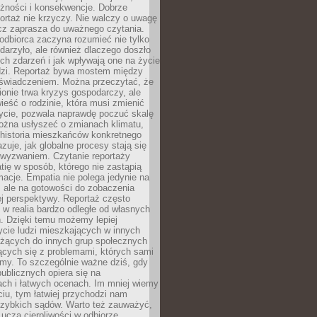
eżności i konsekwencje. Dobrze
ortaż nie krzyczy. Nie walczy o uwagę
ecz zaprasza do uważnego czytania.
odbiorca zaczyna rozumieć nie tylko
ydarzyło, ale również dlaczego doszło
ch zdarzeń i jak wpływają one na życie
dzi. Reportaż bywa mostem między
oświadczeniem. Można przeczytać, że
ionie trwa kryzys gospodarczy, ale
ieść o rodzinie, która musi zmienić
życie, pozwala naprawdę poczuć skalę
ożna usłyszeć o zmianach klimatu,
 historia mieszkańców konkretnego
zuje, jak globalne procesy stają się
wyzwaniem. Czytanie reportaży
tię w sposób, którego nie zastąpią
rmacje. Empatia nie polega jedynie na
 ale na gotowości do zobaczenia
ej perspektywy. Reportaż często
 w realia bardzo odległe od własnych
. Dzięki temu możemy lepiej
ycie ludzi mieszkających w innych
eżących do innych grup społecznych
ących się z problemami, których sami
śmy. To szczególnie ważne dziś, gdy
publicznych opiera się na
ach i łatwych ocenach. Im mniej wiemy
iu, tym łatwiej przychodzi nam
zybkich sądów. Warto też zauważyć,
 uczą cierpliwości w odbiorze