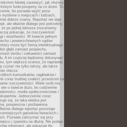
 tekstom łatwiej zauważyć, jak złożony
w którym funkcjonujemy na co dzień. To
 cenne, bo pozwala wyjść poza
 myślenie o miejscach i ludziach,
rnie dobrze znamy. Reportaż nie daje
ept, ale właśnie dlatego jest potrzebny.
, że po jednej lekturze zrozumiemy
aczej pokazuje, że rzeczywistość
i i wrażliwości. W świecie pełnym
piechu i powierzchownych sądów
ortaży może być formą intelektualnego
bór głębi zamiast pośpiechu,
miast skrótu i ciekawości zamiast
du. A im częściej będziemy dokonywać
oru, tym większa szansa, że naprawdę
 czytać nie tylko teksty, ale także
 nas otacza.
rótkich komunikatów, nagłówków i
nii coraz trudniej znaleźć przestrzeń na
nanie rzeczywistości. Wiele osób ma
 wie o świecie dużo, bo codziennie
iadomości, media społecznościowe i
ekspertów. Jednocześnie coraz
zuje się, że taka wiedza jest
na, pospieszna i pozbawiona
łaśnie dlatego reportaż pozostaje
cenniejszych gatunków literackich i
ich. Pozwala zatrzymać się przy
iejscu i zjawisku na dłużej. Nie podaje
chej informacji, ale pokazuje tło,