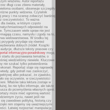
szym wrażeniu. Autor reportażu
zez długi czas zbiera materiały,
wieloma osobami, obserwuje szczegóły
e różne punkty widzenia. Czytelnik
ej pracy i ma szansę zobaczyć bardziej
z rzeczywistości. To ważna
dla świata, w którym często
natychmiastowych odpowiedzi na
e. Tymczasem wiele spraw nie jest
ymagają czasu, namysłu i zgody na to,
ywa wielowarstwowa. W środku tej
ej przygody przydaje się również
wybierania dobrych źródeł. Książki
, audycje, dłuższe teksty prasowe czy
portal informacyjno-poradnikowy
mogą
i startu do poznawania tematów, o
śniej wiedzieliśmy niewiele. Kluczowe
 by nie szukać tylko potwierdzenia
zekonań. Reportaż staje się naprawdę
wtedy, gdy potrafi nas zaskoczyć,
pektywę albo pokazać, że zjawisko,
ło się oczywiste, w rzeczywistości
ieni. Właśnie taka lektura zostaje w
użej, bo nie tylko informuje, ale także
usza do przemyślenia własnych opinii.
portaży może mieć ogromną wartość
dziennym życiu, nawet jeśli nie
 się zawodowo polityką, historią czy
Dzięki nim stajemy się uważniejszymi
reści. Łatwiej rozpoznać manipulację,