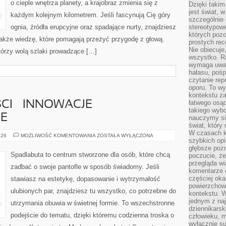
o cieple wnętrza planety, a krajobraz zmienia się z
Dzięki takim
jest świat, 
każdym kolejnym kilometrem. Jeśli fascynują Cię góry
szczególnie
ognia, źródła erupcyjne oraz spadające nurty, znajdziesz
stereotypowe
których pozo
także wiedzę, które pomagają przeżyć przygodę z głową.
prostych rec
Nie obiecuje
tórzy wolą szlaki prowadzące […]
wszystko. R
wymaga uwag
hałasu, poś
czytanie rep
oporu. To wy
kontekstu za
łatwego osą
CI – INNOWACJE
takiego wyb
E
nauczymy się
świat, który
W czasach k
BUTY
026
MOŻLIWOŚĆ KOMENTOWANIA
ZOSTAŁA WYŁĄCZONA
szybkich opi
PRZYSZŁOŚCI
–
głębsze poz
INNOWACJE
Spadlabuta to centrum stworzone dla osób, które chcą
poczucie, że
TECHNOLOGICZNE
przegląda w
zadbać o swoje pantofle w sposób świadomy. Jeśli
komentarze 
częściej oka
stawiasz na estetykę, dopasowanie i wytrzymałość
powierzchow
ulubionych par, znajdziesz tu wszystko, co potrzebne do
kontekstu. W
jednym z naj
utrzymania obuwia w świetnej formie. To wszechstronne
dziennikarsk
podejście do tematu, dzięki któremu codzienna troska o
człowieku, m
wyłącznie su