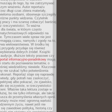
Zmuszają do tego, by nie zatrzymywać
szym wrażeniu. Autor reportażu
zez długi czas zbiera materiały,
wieloma osobami, obserwuje szczegóły
e różne punkty widzenia. Czytelnik
ej pracy i ma szansę zobaczyć bardziej
z rzeczywistości. To ważna
dla świata, w którym często
natychmiastowych odpowiedzi na
e. Tymczasem wiele spraw nie jest
ymagają czasu, namysłu i zgody na to,
ywa wielowarstwowa. W środku tej
ej przygody przydaje się również
wybierania dobrych źródeł. Książki
, audycje, dłuższe teksty prasowe czy
portal informacyjno-poradnikowy
mogą
i startu do poznawania tematów, o
śniej wiedzieliśmy niewiele. Kluczowe
 by nie szukać tylko potwierdzenia
zekonań. Reportaż staje się naprawdę
wtedy, gdy potrafi nas zaskoczyć,
pektywę albo pokazać, że zjawisko,
ło się oczywiste, w rzeczywistości
ieni. Właśnie taka lektura zostaje w
użej, bo nie tylko informuje, ale także
usza do przemyślenia własnych opinii.
portaży może mieć ogromną wartość
dziennym życiu, nawet jeśli nie
 się zawodowo polityką, historią czy
Dzięki nim stajemy się uważniejszymi