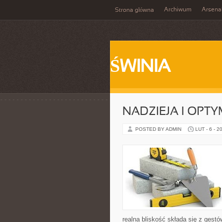
Archiwum
Arsena
Strona główna
ŚWINIA
NADZIEJA I OPT
POSTED BY ADMIN
LUT - 6 - 2
realna bliskość składa się z gestó