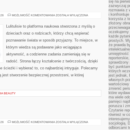
się na pierw
zazwyczaj pr
rozmawia z 
i konfrontuj
RELIGIA/ETYKA
026
MOŻLIWOŚĆ KOMENTOWANIA
ZOSTAŁA WYŁĄCZONA
korzysta z t
złożony obra
Lulitulisie to platforma naukowa stworzona z myślą o
przeciwwaga 
oczekujemy 
dzieciach oraz o rodzicach, którzy chcą wspierać
każde pytani
poznawanie świata w sposób przyjazny. To miejsce, w
prostych. W
że prawda b
którym wiedza są podawane jako wciągająca
intelektualn
umiejętność 
aktywność, a codzienne zadania zamieniają się w
reporterskie
radość. Strona łączy kształcenie z twórczością, dzięki
sprawdzony
być punktam
cieżki i wybierać to, co najbardziej intryguje. Polecamy
których wcze
ą jest stworzenie bezpiecznej przestrzeni, w której
jest jednak,
własnych pr
wartościowy 
zmienić pers
które wydawa
IA BEAUTY
ma wiele odc
pamięci najdł
porusza i zm
Czytanie re
również w co
interesujemy
GLIWICE
026
MOŻLIWOŚĆ KOMENTOWANIA
ZOSTAŁA WYŁĄCZONA
socjologią. 
odbiorcami t