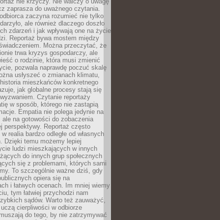
ortaż nie krzyczy. Nie walczy o uwagę
ecz zaprasza do uważnego czytania.
odbiorca zaczyna rozumieć nie tylko
ydarzyło, ale również dlaczego doszło
ch zdarzeń i jak wpływają one na życie
dzi. Reportaż bywa mostem między
oświadczeniem. Można przeczytać, że
ionie trwa kryzys gospodarczy, ale
ieść o rodzinie, która musi zmienić
życie, pozwala naprawdę poczuć skalę
ożna usłyszeć o zmianach klimatu,
 historia mieszkańców konkretnego
zuje, jak globalne procesy stają się
wyzwaniem. Czytanie reportaży
tię w sposób, którego nie zastąpią
rmacje. Empatia nie polega jedynie na
 ale na gotowości do zobaczenia
ej perspektywy. Reportaż często
 w realia bardzo odległe od własnych
. Dzięki temu możemy lepiej
ycie ludzi mieszkających w innych
eżących do innych grup społecznych
ących się z problemami, których sami
śmy. To szczególnie ważne dziś, gdy
publicznych opiera się na
ach i łatwych ocenach. Im mniej wiemy
iu, tym łatwiej przychodzi nam
zybkich sądów. Warto też zauważyć,
 uczą cierpliwości w odbiorze
Zmuszają do tego, by nie zatrzymywać