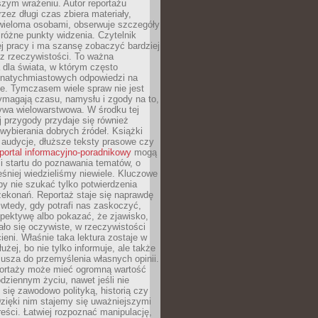
szym wrażeniu. Autor reportażu
zez długi czas zbiera materiały,
wieloma osobami, obserwuje szczegóły
e różne punkty widzenia. Czytelnik
ej pracy i ma szansę zobaczyć bardziej
z rzeczywistości. To ważna
dla świata, w którym często
natychmiastowych odpowiedzi na
e. Tymczasem wiele spraw nie jest
ymagają czasu, namysłu i zgody na to,
ywa wielowarstwowa. W środku tej
ej przygody przydaje się również
wybierania dobrych źródeł. Książki
, audycje, dłuższe teksty prasowe czy
portal informacyjno-poradnikowy
mogą
i startu do poznawania tematów, o
śniej wiedzieliśmy niewiele. Kluczowe
 by nie szukać tylko potwierdzenia
zekonań. Reportaż staje się naprawdę
wtedy, gdy potrafi nas zaskoczyć,
pektywę albo pokazać, że zjawisko,
ło się oczywiste, w rzeczywistości
ieni. Właśnie taka lektura zostaje w
użej, bo nie tylko informuje, ale także
usza do przemyślenia własnych opinii.
portaży może mieć ogromną wartość
dziennym życiu, nawet jeśli nie
 się zawodowo polityką, historią czy
Dzięki nim stajemy się uważniejszymi
reści. Łatwiej rozpoznać manipulację,