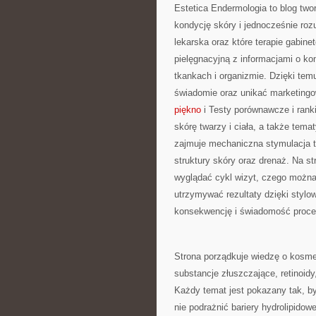
Estetica Endermologia to blog two
kondycję skóry i jednocześnie roz
lekarska oraz które terapie gabin
pielęgnacyjną z informacjami o 
tkankach i organizmie. Dzięki tem
świadomie oraz unikać marketingo
piękno
i Testy porównawcze i rank
skórę twarzy i ciała, a także tem
zajmuje mechaniczna stymulacja t
struktury skóry oraz drenaż. Na st
wyglądać cykl wizyt, czego można
utrzymywać rezultaty dzięki stylow
konsekwencję i świadomość proc
Strona porządkuje wiedzę o kosme
substancje złuszczające, retinoidy
Każdy temat jest pokazany tak, by
nie podrażnić bariery hydrolipido