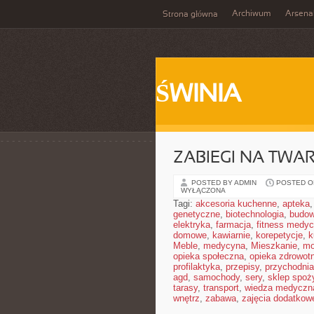
Archiwum
Arsena
Strona główna
ŚWINIA
ZABIEGI NA TWA
POSTED BY ADMIN
POSTED ON
WYŁĄCZONA
Tagi:
akcesoria kuchenne
,
apteka
genetyczne
,
biotechnologia
,
budow
elektryka
,
farmacja
,
fitness medy
domowe
,
kawiarnie
,
korepetycje
,
k
Meble
,
medycyna
,
Mieszkanie
,
mo
opieka społeczna
,
opieka zdrowot
profilaktyka
,
przepisy
,
przychodnia
agd
,
samochody
,
sery
,
sklep spoż
tarasy
,
transport
,
wiedza medyczn
wnętrz
,
zabawa
,
zajęcia dodatkow