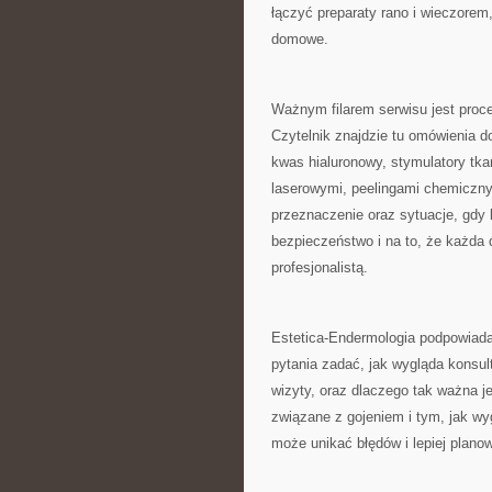
łączyć preparaty rano i wieczorem
domowe.
Ważnym filarem serwisu jest proce
Czytelnik znajdzie tu omówienia do
kwas hialuronowy, stymulatory tk
laserowymi, peelingami chemiczny
przeznaczenie oraz sytuacje, gdy l
bezpieczeństwo i na to, że każd
profesjonalistą.
Estetica-Endermologia podpowiada 
pytania zadać, jak wygląda konsul
wizyty, oraz dlaczego tak ważna je
związane z gojeniem i tym, jak w
może unikać błędów i lepiej planow