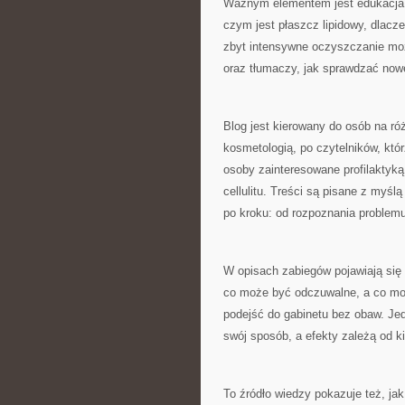
Ważnym elementem jest edukacja d
czym jest płaszcz lipidowy, dlacz
zbyt intensywne oczyszczanie moż
oraz tłumaczy, jak sprawdzać now
Blog jest kierowany do osób na ró
kosmetologią, po czytelników, któr
osoby zainteresowane profilaktyką a
cellulitu. Treści są pisane z myślą
po kroku: od rozpoznania problemu
W opisach zabiegów pojawiają się
co może być odczuwalne, a co mo
podejść do gabinetu bez obaw. Je
swój sposób, a efekty zależą od k
To źródło wiedzy pokazuje też, ja