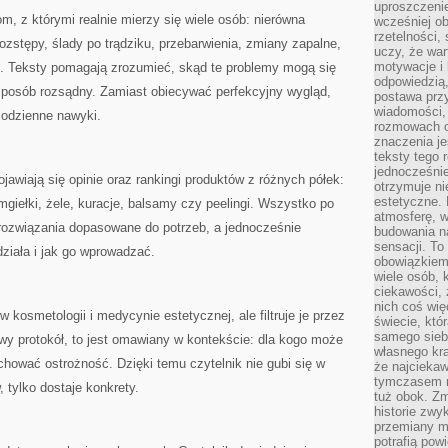
uproszczenie
, z którymi realnie mierzy się wiele osób: nierówna
wcześniej o
rzetelności,
rozstępy, ślady po trądziku, przebarwienia, zmiany zapalne,
uczy, że war
motywacje i 
. Teksty pomagają zrozumieć, skąd te problemy mogą się
odpowiedzią,
 sposób rozsądny. Zamiast obiecywać perfekcyjny wygląd,
postawa przy
wiadomości, 
codzienne nawyki.
rozmowach o
znaczenia je
teksty tego r
jednocześnie
awiają się opinie oraz rankingi produktów z różnych półek:
otrzymuje ni
estetyczne. 
giełki, żele, kuracje, balsamy czy peelingi. Wszystko po
atmosferę, w
 rozwiązania dopasowane do potrzeb, a jednocześnie
budowania na
sensacji. To 
działa i jak go wprowadzać.
obowiązkiem,
wiele osób, 
ciekawości, 
nich coś wię
 kosmetologii i medycynie estetycznej, ale filtruje je przez
świecie, któ
samego siebi
owy protokół, to jest omawiany w kontekście: dla kogo może
własnego kra
chować ostrożność. Dzięki temu czytelnik nie gubi się w
że najciekaw
tymczasem n
 tylko dostaje konkrety.
tuż obok. Zm
historie zwy
przemiany ma
potrafią pow