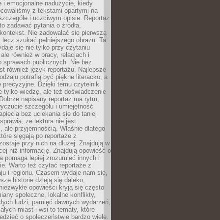
 i emocjonalne nadużycie, kiedy
bcowaliśmy z tekstami opartymi na
 szczególe i uczciwym opisie. Reportaż
to zadawać pytania o źródła,
kontekst. Nie zadowalać się pierwszą
 lecz szukać pełniejszego obrazu. Ta
daje się nie tylko przy czytaniu
ale również w pracy, relacjach i
 sprawach publicznych. Nie bez
st również język reportażu. Najlepsze
odzaju potrafią być piękne literacko, a
 precyzyjne. Dzięki temu czytelnik
e tylko wiedzę, ale też doświadczenie
Dobrze napisany reportaż ma rytm,
yczucie szczegółu i umiejętność
pięcia bez uciekania się do taniej
sprawia, że lektura nie jest
 ale przyjemnością. Właśnie dlatego
które sięgają po reportaże z
zostaje przy nich na dłużej. Znajdują w
cej niż informację. Znajdują opowieść o
ra pomaga lepiej zrozumieć innych i
e. Warto też czytać reportaże z
ju i regionu. Czasem wydaje nam się,
sze historie dzieją się daleko,
iezwykłe opowieści kryją się często
iany społeczne, lokalne konflikty,
kłych ludzi, pamięć dawnych wydarzeń,
łych miast i wsi to tematy, które
iedzieć o społeczeństwie bardzo wiele.