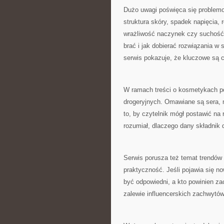
Dużo uwagi poświęca się problemom
struktura skóry, spadek napięcia, 
wrażliwość naczynek czy suchość
brać i jak dobierać rozwiązania w
serwis pokazuje, że kluczowe są 
W ramach treści o kosmetykach poj
drogeryjnych. Omawiane są sera, m
to, by czytelnik mógł postawić na
rozumiał, dlaczego dany składnik 
Serwis porusza też temat trendów w
praktyczność. Jeśli pojawia się n
być odpowiedni, a kto powinien za
zalewie influencerskich zachwytów,