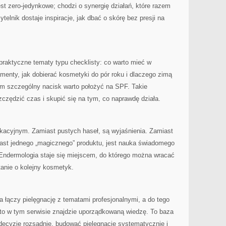
est zero-jedynkowe; chodzi o synergię działań, które razem
telnik dostaje inspiracje, jak dbać o skórę bez presji na
 praktyczne tematy typu checklisty: co warto mieć w
enty, jak dobierać kosmetyki do pór roku i dlaczego zimą
atem szczególny nacisk warto położyć na SPF. Takie
czędzić czas i skupić się na tym, co naprawdę działa.
ukacyjnym. Zamiast pustych haseł, są wyjaśnienia. Zamiast
iast jednego „magicznego” produktu, jest nauka świadomego
-Endermologia staje się miejscem, do którego można wracać
ytanie o kolejny kosmetyk.
ra łączy pielęgnację z tematami profesjonalnymi, a do tego
e, to w tym serwisie znajdzie uporządkowaną wiedzę. To baza
decyzje rozsądnie, budować pielęgnację systematycznie i