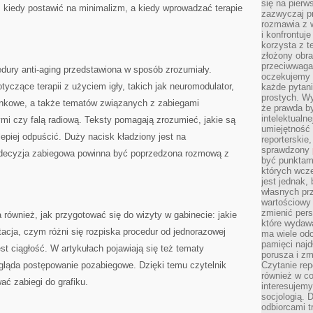
się na pierw
, kiedy postawić na minimalizm, a kiedy wprowadzać terapie
zazwyczaj pr
rozmawia z 
i konfrontuj
korzysta z t
złożony obra
przeciwwaga 
dury anti-aging przedstawiona w sposób zrozumiały.
oczekujemy 
tyczące terapii z użyciem igły, takich jak neuromodulator,
każde pytani
prostych. W
ankowe, a także tematów związanych z zabiegami
że prawda b
intelektualn
mi czy falą radiową. Teksty pomagają zrozumieć, jakie są
umiejętność 
epiej odpuścić. Duży nacisk kładziony jest na
reporterskie
sprawdzony
a decyzja zabiegowa powinna być poprzedzona rozmową z
być punktam
których wcze
jest jednak,
własnych pr
wartościowy 
zmienić pers
również, jak przygotować się do wizyty w gabinecie: jakie
które wydawa
tacja, czym różni się rozpiska procedur od jednorazowej
ma wiele odc
pamięci najdł
st ciągłość. W artykułach pojawiają się też tematy
porusza i zm
ygląda postępowanie pozabiegowe. Dzięki temu czytelnik
Czytanie re
również w co
ać zabiegi do grafiku.
interesujemy
socjologią. 
odbiorcami t