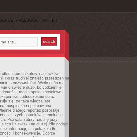
SCRIBE
FACEBOOK
TWITTER
rótkich komunikatów, nagłówków i
nii coraz trudniej znaleźć przestrzeń na
nanie rzeczywistości. Wiele osób ma
 wie o świecie dużo, bo codziennie
iadomości, media społecznościowe i
ekspertów. Jednocześnie coraz
zuje się, że taka wiedza jest
na, pospieszna i pozbawiona
łaśnie dlatego reportaż pozostaje
cenniejszych gatunków literackich i
ich. Pozwala zatrzymać się przy
iejscu i zjawisku na dłużej. Nie podaje
chej informacji, ale pokazuje tło,
eżności i konsekwencje. Dobrze