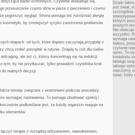
otycząca barier ochronnych. Czytelnik dowiaduje się,
Dzięki takim
jest świat, 
ego przesuszenie często idzie w parze z pieczeniem i czemu
szczególnie
e pogorszyć wygląd. Strona pomaga też rozróżniać alergię
stereotypowe
których pozo
e kosmetyki, by zmniejszyć ryzyko zaostrzenia problemów.
prostych rec
Nie obiecuje
wszystko. R
wymaga uwag
żnych etapach: od tych, które dopiero zaczynają przygodę z
hałasu, poś
czytanie rep
zy chcą zrobić porządek w rutynie. Znajdą tu coś dla siebie
oporu. To wy
nti-aging, ale też ci, którzy koncentrują się na redukcji
kontekstu za
łatwego osą
 o tym, by nie przytłaczać, tylko prowadzić czytelnika krok
takiego wyb
nauczymy się
 do realnych decyzji.
świat, który
 także tematy związane z wrażeniami podczas procedury:
że wymagać nastawienia. To pomaga zbudować spokój i
dnocześnie podkreślane jest, że każdy organizm reaguje na
ilku elementów.
k łączyć terapie z rozsądną odżywianiem, nawodnieniem,