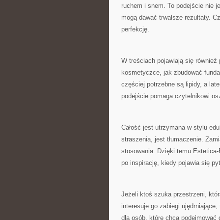
ruchem i snem. To podejście nie j
mogą dawać trwalsze rezultaty. Czy
perfekcję.
W treściach pojawiają się również
kosmetyczce, jak zbudować fundam
częściej potrzebne są lipidy, a l
podejście pomaga czytelnikowi osz
Całość jest utrzymana w stylu ed
straszenia, jest tłumaczenie. Zam
stosowania. Dzięki temu Estetica
po inspirację, kiedy pojawia się p
Jeżeli ktoś szuka przestrzeni, któ
interesuje go zabiegi ujędrniając
dla osób, które chcą podejmować 