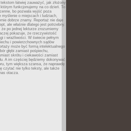
 tekstom łatwiej zauważyć, jak złożony
w którym funkcjonujemy na co dzień. To
 cenne, bo pozwala wyjść poza
 myślenie o miejscach i ludziach,
rnie dobrze znamy. Reportaż nie daje
ept, ale właśnie dlatego jest potrzebny.
, że po jednej lekturze zrozumiemy
aczej pokazuje, że rzeczywistość
i i wrażliwości. W świecie pełnym
piechu i powierzchownych sądów
ortaży może być formą intelektualnego
bór głębi zamiast pośpiechu,
miast skrótu i ciekawości zamiast
du. A im częściej będziemy dokonywać
oru, tym większa szansa, że naprawdę
 czytać nie tylko teksty, ale także
 nas otacza.