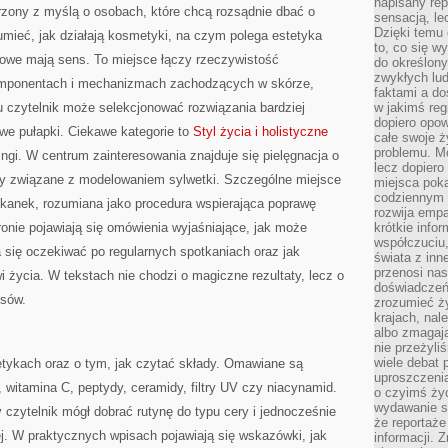
napisany rep
rzony z myślą o osobach, które chcą rozsądnie dbać o
sensacją, l
Dzięki temu 
umieć, jak działają kosmetyki, na czym polega estetyka
to, co się w
etowe mają sens. To miejsce łączy rzeczywistość
do określony
zwykłych lu
komponentach i mechanizmach zachodzących w skórze,
faktami a d
u czytelnik może selekcjonować rozwiązania bardziej
w jakimś reg
dopiero opow
we pułapki. Ciekawe kategorie to
Styl życia i holistyczne
całe swoje 
problemu. M
ingi. W centrum zainteresowania znajduje się pielęgnacja o
lecz dopiero
aty związane z modelowaniem sylwetki. Szczególne miejsce
miejsca poka
codziennym 
kanek, rozumiana jako procedura wspierająca poprawę
rozwija empa
ronie pojawiają się omówienia wyjaśniające, jak może
krótkie info
współczuciu,
 się oczekiwać po regularnych spotkaniach oraz jak
świata z inn
przenosi nas
i życia. W tekstach nie chodzi o magiczne rezultaty, lecz o
doświadczeń
esów.
zrozumieć ż
krajach, nal
albo zmagaj
nie przeżyli
wiele debat 
tykach oraz o tym, jak czytać składy. Omawiane są
uproszczeni
, witamina C, peptydy, ceramidy, filtry UV czy niacynamid.
o czyimś życ
wydawanie s
 czytelnik mógł dobrać rutynę do typu cery i jednocześnie
że reportaże
wej. W praktycznych wpisach pojawiają się wskazówki, jak
informacji. 