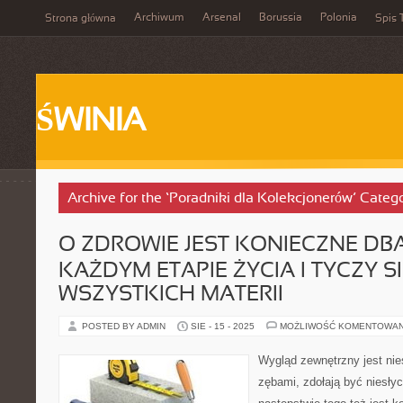
Archiwum
Arsenal
Borussia
Polonia
Strona główna
Spis 
ŚWINIA
Archive for the ‘Poradniki dla Kolekcjonerów’ Categ
O ZDROWIE JEST KONIECZNE DB
KAŻDYM ETAPIE ŻYCIA I TYCZY S
WSZYSTKICH MATERII
POSTED BY ADMIN
SIE - 15 - 2025
MOŻLIWOŚĆ KOMENTOWA
Wygląd zewnętrzny jest nie
zębami, zdołają być niesły