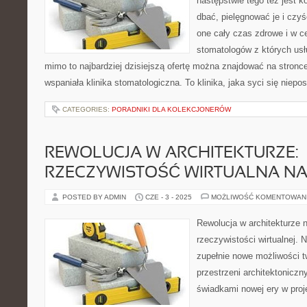
następstwie tego też jest k
dbać, pielęgnować je i czyś
one cały czas zdrowe i w c
stomatologów z których usł
mimo to najbardziej dzisiejszą ofertę można znajdować na stronce 
wspaniała klinika stomatologiczna. To klinika, jaka syci się niep
CATEGORIES:
PORADNIKI DLA KOLEKCJONERÓW
REWOLUCJA W ARCHITEKTURZE:
RZECZYWISTOŚĆ WIRTUALNA NA
POSTED BY ADMIN
CZE - 3 - 2025
MOŻLIWOŚĆ KOMENTOWAN
Rewolucja w architekturze 
rzeczywistości wirtualnej. 
zupełnie nowe możliwości t
przestrzeni architektonicz
świadkami nowej ery w pro