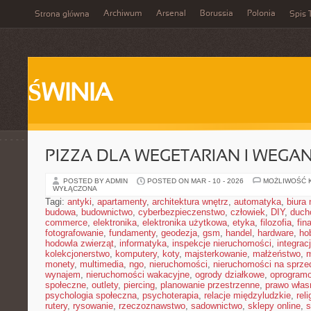
Archiwum
Arsenal
Borussia
Polonia
Strona główna
Spis 
ŚWINIA
PIZZA DLA WEGETARIAN I WEGA
POSTED BY ADMIN
POSTED ON MAR - 10 - 2026
MOŻLIWOŚĆ 
WYŁĄCZONA
Tagi:
antyki
,
apartamenty
,
architektura wnętrz
,
automatyka
,
biura
budowa
,
budownictwo
,
cyberbezpieczenstwo
,
człowiek
,
DIY
,
duch
commerce
,
elektronika
,
elektronika użytkowa
,
etyka
,
filozofia
,
fin
fotografowanie
,
fundamenty
,
geodezja
,
gsm
,
handel
,
hardware
,
ho
hodowla zwierząt
,
informatyka
,
inspekcje nieruchomości
,
integrac
kolekcjonerstwo
,
komputery
,
koty
,
majsterkowanie
,
małżeństwo
,
m
monety
,
multimedia
,
ngo
,
nieruchomości
,
nieruchomości na sprze
wynajem
,
nieruchomości wakacyjne
,
ogrody działkowe
,
oprogram
społeczne
,
outlety
,
piercing
,
planowanie przestrzenne
,
prawo włas
psychologia społeczna
,
psychoterapia
,
relacje międzyludzkie
,
reli
rutery
,
rysowanie
,
rzeczoznawstwo
,
sadownictwo
,
sklepy online
,
s