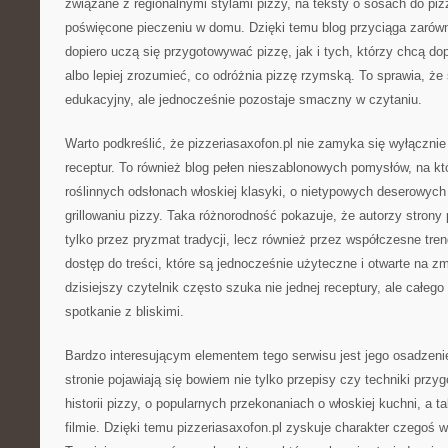
związane z regionalnymi stylami pizzy, na teksty o sosach do pizz
poświęcone pieczeniu w domu. Dzięki temu blog przyciąga zarów
dopiero uczą się przygotowywać pizzę, jak i tych, którzy chcą do
albo lepiej zrozumieć, co odróżnia pizzę rzymską. To sprawia, że
edukacyjny, ale jednocześnie pozostaje smaczny w czytaniu.
Warto podkreślić, że pizzeriasaxofon.pl nie zamyka się wyłączni
receptur. To również blog pełen nieszablonowych pomysłów, na któ
roślinnych odsłonach włoskiej klasyki, o nietypowych deserowych 
grillowaniu pizzy. Taka różnorodność pokazuje, że autorzy strony
tylko przez pryzmat tradycji, lecz również przez współczesne tre
dostęp do treści, które są jednocześnie użyteczne i otwarte na z
dzisiejszy czytelnik często szuka nie jednej receptury, ale całe
spotkanie z bliskimi.
Bardzo interesującym elementem tego serwisu jest jego osadzeni
stronie pojawiają się bowiem nie tylko przepisy czy techniki przyg
historii pizzy, o popularnych przekonaniach o włoskiej kuchni, a ta
filmie. Dzięki temu pizzeriasaxofon.pl zyskuje charakter czegoś w