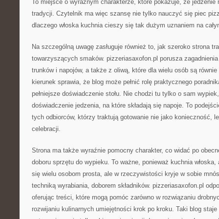
To miejsce o wyraźnym charakterze, które pokazuje, że jedzenie
tradycji. Czytelnik ma więc szansę nie tylko nauczyć się piec pizz
dlaczego włoska kuchnia cieszy się tak dużym uznaniem na cały
Na szczególną uwagę zasługuje również to, jak szeroko strona tra
towarzyszących smaków. pizzeriasaxofon.pl porusza zagadnieni
trunków i napojów, a także z oliwą, które dla wielu osób są równi
kierunek sprawia, że blog może pełnić rolę praktycznego poradn
pełniejsze doświadczenie stołu. Nie chodzi tu tylko o sam wypiek
doświadczenie jedzenia, na które składają się napoje. To podejści
tych odbiorców, którzy traktują gotowanie nie jako konieczność, l
celebracji.
Strona ma także wyraźnie pomocny charakter, co widać po obecn
doboru sprzętu do wypieku. To ważne, ponieważ kuchnia włoska, 
się wielu osobom prosta, ale w rzeczywistości kryje w sobie mn
techniką wyrabiania, doborem składników. pizzeriasaxofon.pl odpo
oferując treści, które mogą pomóc zarówno w rozwiązaniu drobnyc
rozwijaniu kulinarnych umiejętności krok po kroku. Taki blog staj