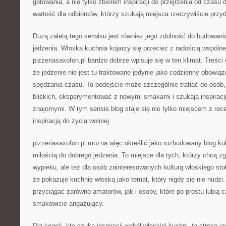
gotowania, a nie tylko zbiorem inspiracji do przejrzenia od czasu
wartość dla odbiorców, którzy szukają miejsca rzeczywiście przy
Dużą zaletą tego serwisu jest również jego zdolność do budowani
jedzenia. Włoska kuchnia kojarzy się przecież z radością wspólne
pizzeriasaxofon.pl bardzo dobrze wpisuje się w ten klimat. Treści
że jedzenie nie jest tu traktowane jedynie jako codzienny obowią
spędzania czasu. To podejście może szczególnie trafiać do osób, 
bliskich, eksperymentować z nowymi smakami i szukają inspiracji
znajomymi. W tym sensie blog staje się nie tylko miejscem z rece
inspiracją do życia wolniej.
pizzeriasaxofon.pl można więc określić jako rozbudowany blog kuli
miłością do dobrego jedzenia. To miejsce dla tych, którzy chcą zg
wypieku, ale też dla osób zainteresowanych kulturą włoskiego sto
że pokazuje kuchnię włoską jako temat, który nigdy się nie nudzi
przyciągać zarówno amatorów, jak i osoby, które po prostu lubią 
smakowicie angażujący.
Dla kogoś, kto szuka inspiracji wokół włoskiej kuchni, ta strona ja