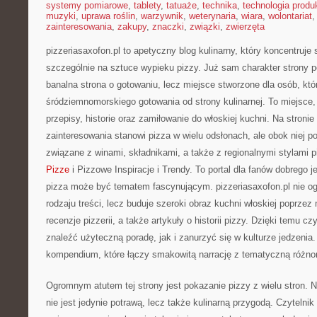
systemy pomiarowe
,
tablety
,
tatuaże
,
technika
,
technologia produk
muzyki
,
uprawa roślin
,
warzywnik
,
weterynaria
,
wiara
,
wolontariat
zainteresowania
,
zakupy
,
znaczki
,
związki
,
zwierzęta
pizzeriasaxofon.pl to apetyczny blog kulinarny, który koncentruje 
szczególnie na sztuce wypieku pizzy. Już sam charakter strony po
banalna strona o gotowaniu, lecz miejsce stworzone dla osób, kt
śródziemnomorskiego gotowania od strony kulinarnej. To miejsce,
przepisy, historie oraz zamiłowanie do włoskiej kuchni. Na stroni
zainteresowania stanowi pizza w wielu odsłonach, ale obok niej po
związane z winami, składnikami, a także z regionalnymi stylami p
Pizze
i Pizzowe Inspiracje i Trendy. To portal dla fanów dobrego j
pizza może być tematem fascynującym. pizzeriasaxofon.pl nie og
rodzaju treści, lecz buduje szeroki obraz kuchni włoskiej poprzez 
recenzje pizzerii, a także artykuły o historii pizzy. Dzięki temu c
znaleźć użyteczną poradę, jak i zanurzyć się w kulturze jedzenia
kompendium, które łączy smakowitą narrację z tematyczną różno
Ogromnym atutem tej strony jest pokazanie pizzy z wielu stron. N
nie jest jedynie potrawą, lecz także kulinarną przygodą. Czytelnik 