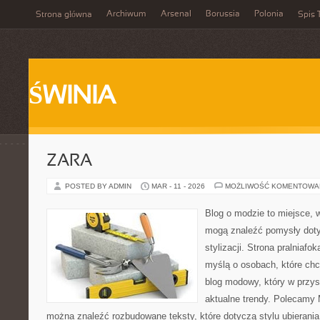
Archiwum
Arsenal
Borussia
Polonia
Strona główna
Spis 
ŚWINIA
ZARA
POSTED BY ADMIN
MAR - 11 - 2026
MOŻLIWOŚĆ KOMENTOWA
Blog o modzie to miejsce, 
mogą znaleźć pomysły dot
stylizacji. Strona pralniafo
myślą o osobach, które chc
blog modowy, który w przy
aktualne trendy. Polecamy 
można znaleźć rozbudowane teksty, które dotyczą stylu ubierania 