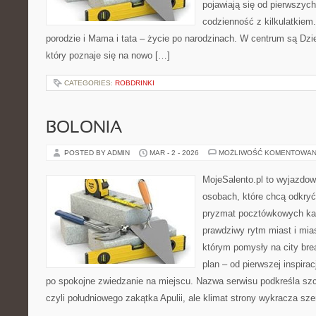
pojawiają się od pierwszych
codzienność z kilkulatkiem
porodzie i Mama i tata – życie po narodzinach. W centrum są Dzie
który poznaje się na nowo […]
CATEGORIES:
ROBDRINKI
BOLONIA
POSTED BY ADMIN
MAR - 2 - 2026
MOŻLIWOŚĆ KOMENTOWAN
MojeSalento.pl to wyjazdow
osobach, które chcą odkryć 
pryzmat pocztówkowych kad
prawdziwy rytm miast i mia
którym pomysły na city bre
plan – od pierwszej inspirac
po spokojne zwiedzanie na miejscu. Nazwa serwisu podkreśla szc
czyli południowego zakątka Apulii, ale klimat strony wykracza sz