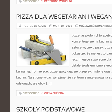
CATEGORIES:
SUPERFOODS W KUCHNI
PIZZA DLA WEGETARIAN I WEGA
POSTED BY ADMIN
MAR - 10 - 2026
MOŻLIWOŚĆ KOMENTOWA
pizzeriasaxofon.pl to apetyc
koncentruje się na kuchni w
sztuce wypieku pizzy. Już 
pokazuje, że nie jest to ba
lecz miejsce stworzone dla
detale śródziemnomorskieg
kulinarnej. To miejsce, gdzie spotykają się przepisy, historie oraz
kuchni. Na stronie widać wyraźnie, że centrum zainteresowania st
odsłonach, ale obok […]
CATEGORIES:
KUCHNIA CHIŃSKA
SZKOŁY PODSTAWOWE