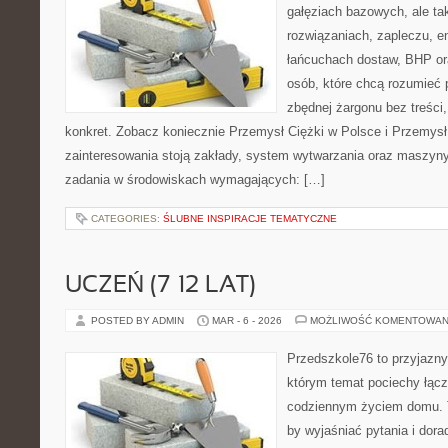
gałęziach bazowych, ale ta
rozwiązaniach, zapleczu, en
łańcuchach dostaw, BHP ora
osób, które chcą rozumieć
zbędnej żargonu bez treści,
konkret. Zobacz koniecznie Przemysł Ciężki w Polsce i Przemy
zainteresowania stoją zakłady, system wytwarzania oraz maszyny,
zadania w środowiskach wymagających: […]
CATEGORIES:
ŚLUBNE INSPIRACJE TEMATYCZNE
UCZEŃ (7–12 LAT)
POSTED BY ADMIN
MAR - 6 - 2026
MOŻLIWOŚĆ KOMENTOWAN
Przedszkole76 to przyjazny
którym temat pociechy łączy
codziennym życiem domu. T
by wyjaśniać pytania i dor