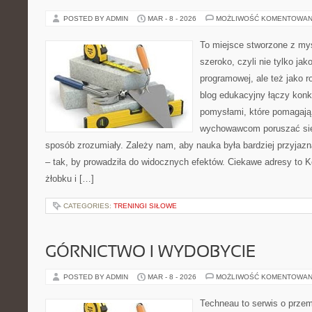
POSTED BY ADMIN
MAR - 8 - 2026
MOŻLIWOŚĆ KOMENTOWAN
To miejsce stworzone z myś
szeroko, czyli nie tylko jak
programowej, ale też jako 
blog edukacyjny łączy konk
pomysłami, które pomagają 
wychowawcom poruszać się
sposób zrozumiały. Zależy nam, aby nauka była bardziej przyjaz
– tak, by prowadziła do widocznych efektów. Ciekawe adresy to K
żłobku i […]
CATEGORIES:
TRENINGI SIŁOWE
GÓRNICTWO I WYDOBYCIE
POSTED BY ADMIN
MAR - 8 - 2026
MOŻLIWOŚĆ KOMENTOWAN
Techneau to serwis o prze