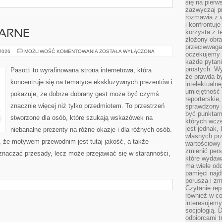
się na pierw
zazwyczaj pr
rozmawia z 
i konfrontuj
korzysta z t
NARNE
złożony obra
przeciwwaga 
PREZENTY
 2026
MOŻLIWOŚĆ KOMENTOWANIA
ZOSTAŁA WYŁĄCZONA
oczekujemy 
KULINARNE
każde pytani
prostych. W
Pasotti to wyrafinowana strona internetowa, która
że prawda b
koncentruje się na tematyce ekskluzywnych prezentów i
intelektualn
umiejętność 
pokazuje, że dobrze dobrany gest może być czymś
reporterskie
znacznie więcej niż tylko przedmiotem. To przestrzeń
sprawdzony
być punktam
stworzone dla osób, które szukają wskazówek na
których wcze
jest jednak,
niebanalne prezenty na różne okazje i dla różnych osób.
własnych pr
, że motywem przewodnim jest tutaj jakość, a także
wartościowy 
zmienić pers
znaczać przesady, lecz może przejawiać się w staranności,
które wydawa
ma wiele odc
pamięci najdł
porusza i zm
Czytanie re
również w co
interesujemy
socjologią. 
odbiorcami t