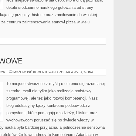
lecz miejsce stworzone dla osób, które chcą poznawać
detale śródziemnomorskiego gotowania od strony
kają się przepisy, historie oraz zamiłowanie do włoskiej
, że centrum zainteresowania stanowi pizza w wielu
AWOWE
SZKOŁY
2026
MOŻLIWOŚĆ KOMENTOWANIA
ZOSTAŁA WYŁĄCZONA
PODSTAWOWE
To miejsce stworzone z myślą o uczeniu się rozumianej
szeroko, czyli nie tylko jako realizacja podstawy
programowej, ale też jako rozwój kompetencji. Nasz
blog edukacyjny łączy konkretne podpowiedzi z
pomysłami, które pomagają młodzieży, bliskim oraz
wychowawcom poruszać się po świecie wiedzy w
by nauka była bardziej przyjazna, a jednocześnie sensowna
h efektów. Ciekawe adresy to Korepetycje i Adaptacja w