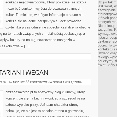
edukacji międzynarodowej, który pokazuje, że szkoła
Dzięki takim
jest świat, 
może być punktem wyjścia do poznawania innych
szczególnie
stereotypowe
kultur. To miejsce, w którym informacje o nauce nie
których pozo
kończą się na jednej perspektywie, lecz prowadzą
prostych rec
Nie obiecuje
czytelnika przez odmienne sposoby kształcenia obecne
wszystko. R
się na tematach związanych z mobilnością edukacyjną, a
wymaga uwag
hałasu, poś
k wpływ kultury na naukę, nowoczesne narzędzia w
czytanie rep
oporu. To wy
 szkolnictwa w […]
kontekstu za
łatwego osą
takiego wyb
nauczymy się
świat, który
TARIAN I WEGAN
PIZZA
 2026
MOŻLIWOŚĆ KOMENTOWANIA
ZOSTAŁA WYŁĄCZONA
DLA
WEGETARIAN
I
pizzeriasaxofon.pl to apetyczny blog kulinarny, który
WEGAN
koncentruje się na kuchni włoskiej, a szczególnie na
sztuce wypieku pizzy. Już sam charakter strony
pokazuje, że nie jest to banalna strona o gotowaniu,