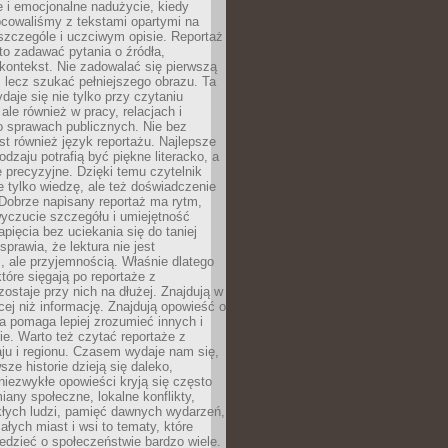
 i emocjonalne nadużycie, kiedy
bcowaliśmy z tekstami opartymi na
 szczególe i uczciwym opisie. Reportaż
to zadawać pytania o źródła,
kontekst. Nie zadowalać się pierwszą
 lecz szukać pełniejszego obrazu. Ta
daje się nie tylko przy czytaniu
ale również w pracy, relacjach i
 sprawach publicznych. Nie bez
st również język reportażu. Najlepsze
odzaju potrafią być piękne literacko, a
 precyzyjne. Dzięki temu czytelnik
e tylko wiedzę, ale też doświadczenie
Dobrze napisany reportaż ma rytm,
yczucie szczegółu i umiejętność
pięcia bez uciekania się do taniej
sprawia, że lektura nie jest
 ale przyjemnością. Właśnie dlatego
które sięgają po reportaże z
zostaje przy nich na dłużej. Znajdują w
cej niż informację. Znajdują opowieść o
ra pomaga lepiej zrozumieć innych i
e. Warto też czytać reportaże z
ju i regionu. Czasem wydaje nam się,
sze historie dzieją się daleko,
iezwykłe opowieści kryją się często
iany społeczne, lokalne konflikty,
kłych ludzi, pamięć dawnych wydarzeń,
łych miast i wsi to tematy, które
iedzieć o społeczeństwie bardzo wiele.