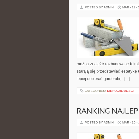
POSTED BY ADMIN
MAR - 11 -
można znaleźć rozbudowane teksty, 
starają się przedstawiać estetykę
lepiej dobierać garderobę. […]
CATEGORIES:
NIERUCHOMOŚCI
RANKING NAJLEP
POSTED BY ADMIN
MAR - 10 -