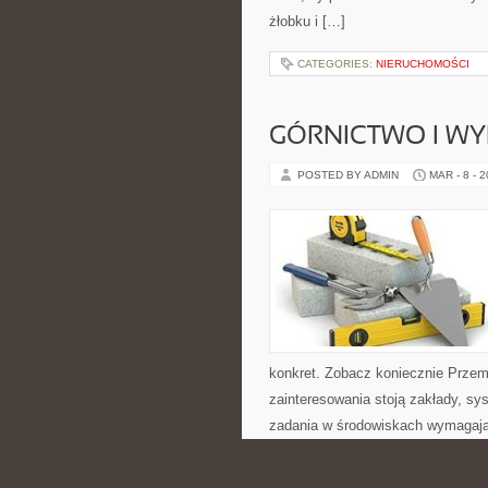
żłobku i […]
CATEGORIES:
NIERUCHOMOŚCI
GÓRNICTWO I W
POSTED BY ADMIN
MAR - 8 - 
konkret. Zobacz koniecznie Prze
zainteresowania stoją zakłady, sy
zadania w środowiskach wymagaj
CATEGORIES:
NIERUCHOMOŚCI