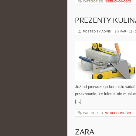
CATEGORIES:
NIERUCHOMOŚCI
PREZENTY KULI
POSTED BY ADMIN
MAR - 11 -
Już od pierwszego kontaktu widać
przekonanie, że luksus nie musi o
[…]
CATEGORIES:
NIERUCHOMOŚCI
ZARA