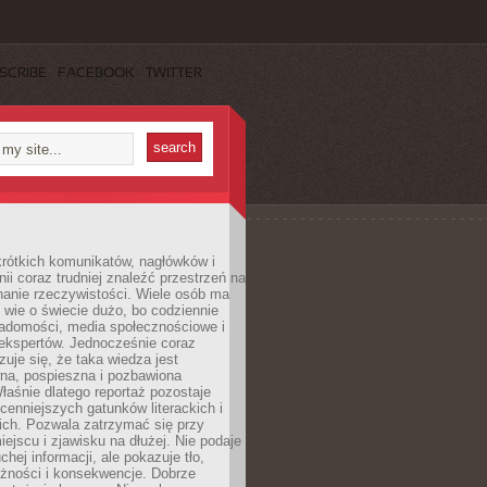
SCRIBE
FACEBOOK
TWITTER
rótkich komunikatów, nagłówków i
nii coraz trudniej znaleźć przestrzeń na
nanie rzeczywistości. Wiele osób ma
 wie o świecie dużo, bo codziennie
iadomości, media społecznościowe i
ekspertów. Jednocześnie coraz
zuje się, że taka wiedza jest
na, pospieszna i pozbawiona
łaśnie dlatego reportaż pozostaje
cenniejszych gatunków literackich i
ich. Pozwala zatrzymać się przy
iejscu i zjawisku na dłużej. Nie podaje
chej informacji, ale pokazuje tło,
eżności i konsekwencje. Dobrze