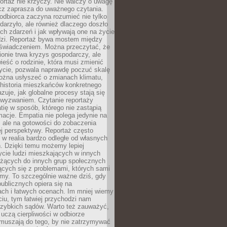
ortaż nie krzyczy. Nie walczy o uwagę
ecz zaprasza do uważnego czytania.
odbiorca zaczyna rozumieć nie tylko
ydarzyło, ale również dlaczego doszło
ch zdarzeń i jak wpływają one na życie
dzi. Reportaż bywa mostem między
oświadczeniem. Można przeczytać, że
ionie trwa kryzys gospodarczy, ale
ieść o rodzinie, która musi zmienić
życie, pozwala naprawdę poczuć skalę
ożna usłyszeć o zmianach klimatu,
 historia mieszkańców konkretnego
zuje, jak globalne procesy stają się
wyzwaniem. Czytanie reportaży
tię w sposób, którego nie zastąpią
rmacje. Empatia nie polega jedynie na
 ale na gotowości do zobaczenia
ej perspektywy. Reportaż często
 w realia bardzo odległe od własnych
. Dzięki temu możemy lepiej
ycie ludzi mieszkających w innych
eżących do innych grup społecznych
ących się z problemami, których sami
śmy. To szczególnie ważne dziś, gdy
publicznych opiera się na
ach i łatwych ocenach. Im mniej wiemy
iu, tym łatwiej przychodzi nam
zybkich sądów. Warto też zauważyć,
 uczą cierpliwości w odbiorze
Zmuszają do tego, by nie zatrzymywać