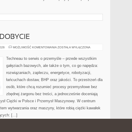
YDOBYCIE
GÓRNICTWO
2026
MOŻLIWOŚĆ KOMENTOWANIA
ZOSTAŁA WYŁĄCZONA
I
WYDOBYCIE
Techneau to serwis o przemyśle – przede wszystkim
gałęziach bazowych, ale także o tym, co go napędza:
rozwiązaniach, zapleczu, energetyce, robotyzacji,
łańcuchach dostaw, BHP oraz jakości. To przestrzeń dla
osób, które chcą rozumieć procesy przemysłowe bez
zbędnej żargonu bez treści, a jednocześnie doceniają
mysł Ciężki w Polsce i Przemysł Maszynowy. W centrum
stem wytwarzania oraz maszyny, które robią ciężki kawałek
ących: […]