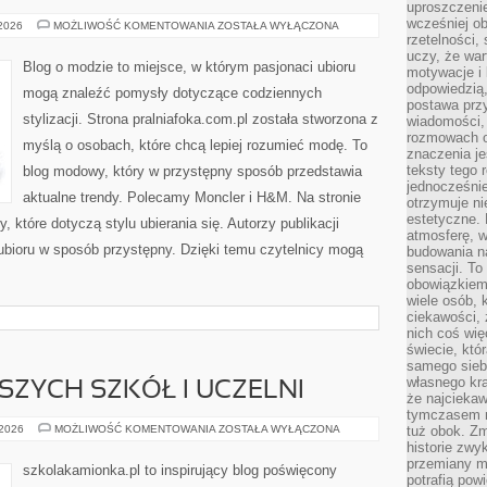
uproszczenie
wcześniej o
ZARA
 2026
MOŻLIWOŚĆ KOMENTOWANIA
ZOSTAŁA WYŁĄCZONA
rzetelności,
uczy, że war
Blog o modzie to miejsce, w którym pasjonaci ubioru
motywacje i 
odpowiedzią,
mogą znaleźć pomysły dotyczące codziennych
postawa przy
stylizacji. Strona pralniafoka.com.pl została stworzona z
wiadomości, 
rozmowach o
myślą o osobach, które chcą lepiej rozumieć modę. To
znaczenia je
teksty tego r
blog modowy, który w przystępny sposób przedstawia
jednocześnie
aktualne trendy. Polecamy Moncler i H&M. Na stronie
otrzymuje ni
estetyczne. 
które dotyczą stylu ubierania się. Autorzy publikacji
atmosferę, w
 ubioru w sposób przystępny. Dzięki temu czytelnicy mogą
budowania na
sensacji. To 
obowiązkiem,
wiele osób, 
ciekawości, 
nich coś wię
świecie, któ
samego siebi
własnego kra
SZYCH SZKÓŁ I UCZELNI
że najciekaw
tymczasem n
RANKING
 2026
MOŻLIWOŚĆ KOMENTOWANIA
ZOSTAŁA WYŁĄCZONA
tuż obok. Zm
NAJLEPSZYCH
historie zwy
SZKÓŁ
przemiany ma
I
szkolakamionka.pl to inspirujący blog poświęcony
UCZELNI
potrafią pow