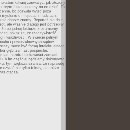
 tekstom łatwiej zauważyć, jak złożony
w którym funkcjonujemy na co dzień. To
 cenne, bo pozwala wyjść poza
 myślenie o miejscach i ludziach,
rnie dobrze znamy. Reportaż nie daje
ept, ale właśnie dlatego jest potrzebny.
, że po jednej lekturze zrozumiemy
aczej pokazuje, że rzeczywistość
i i wrażliwości. W świecie pełnym
piechu i powierzchownych sądów
ortaży może być formą intelektualnego
bór głębi zamiast pośpiechu,
miast skrótu i ciekawości zamiast
du. A im częściej będziemy dokonywać
oru, tym większa szansa, że naprawdę
 czytać nie tylko teksty, ale także
 nas otacza.