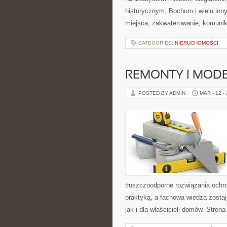
historycznym, Bochum i wielu inn
miejsca, zakwaterowanie, komunik
CATEGORIES:
NIERUCHOMOŚCI
REMONTY I MODE
POSTED BY ADMIN
MAR - 12 -
tłuszczoodporne rozwiązania ochro
praktyką, a fachowa wiedza zosta
jak i dla właścicieli domów. Stron