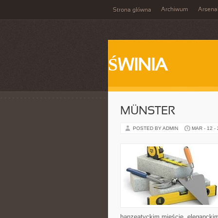
Archiwum
Arsena
Strona główna
ŚWINIA
MÜNSTER
POSTED BY ADMIN
MAR - 12 -
hanzeatyckim mieście, elegancki