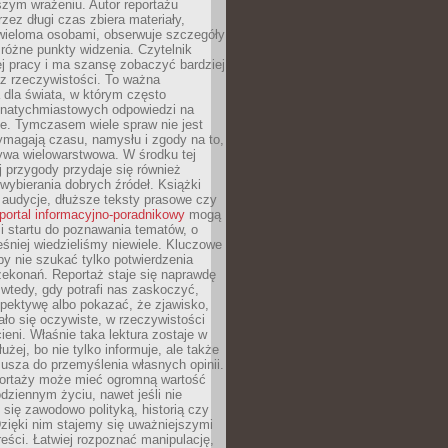
szym wrażeniu. Autor reportażu
zez długi czas zbiera materiały,
wieloma osobami, obserwuje szczegóły
e różne punkty widzenia. Czytelnik
ej pracy i ma szansę zobaczyć bardziej
z rzeczywistości. To ważna
dla świata, w którym często
natychmiastowych odpowiedzi na
e. Tymczasem wiele spraw nie jest
ymagają czasu, namysłu i zgody na to,
ywa wielowarstwowa. W środku tej
ej przygody przydaje się również
wybierania dobrych źródeł. Książki
, audycje, dłuższe teksty prasowe czy
portal informacyjno-poradnikowy
mogą
i startu do poznawania tematów, o
śniej wiedzieliśmy niewiele. Kluczowe
 by nie szukać tylko potwierdzenia
zekonań. Reportaż staje się naprawdę
wtedy, gdy potrafi nas zaskoczyć,
pektywę albo pokazać, że zjawisko,
ło się oczywiste, w rzeczywistości
ieni. Właśnie taka lektura zostaje w
użej, bo nie tylko informuje, ale także
usza do przemyślenia własnych opinii.
portaży może mieć ogromną wartość
dziennym życiu, nawet jeśli nie
 się zawodowo polityką, historią czy
Dzięki nim stajemy się uważniejszymi
reści. Łatwiej rozpoznać manipulację,