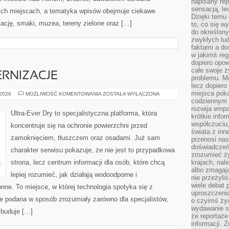
napisany rep
sensacją, l
ych miejscach, a tematyka wpisów obejmuje ciekawe
Dzięki temu 
ację, smaki, muzea, tereny zielone oraz […]
to, co się w
do określony
zwykłych lu
faktami a d
w jakimś reg
dopiero opow
całe swoje 
RNIZACJE
problemu. M
lecz dopiero
miejsca poka
REMONTY
 2026
MOŻLIWOŚĆ KOMENTOWANIA
ZOSTAŁA WYŁĄCZONA
I
codziennym 
MODERNIZACJE
rozwija empa
Ultra-Ever Dry to specjalistyczna platforma, która
krótkie info
współczuciu,
koncentruje się na ochronie powierzchni przed
świata z inn
zamoknięciem, tłuszczem oraz osadami. Już sam
przenosi nas
doświadczeń
charakter serwisu pokazuje, że nie jest to przypadkowa
zrozumieć ż
strona, lecz centrum informacji dla osób, które chcą
krajach, nal
albo zmagaj
lepiej rozumieć, jak działają wodoodporne i
nie przeżyli
wiele debat 
nne. To miejsce, w której technologia spotyka się z
uproszczeni
je podana w sposób zrozumiały zarówno dla specjalistów,
o czyimś życ
wydawanie s
a buduje […]
że reportaże
informacji. 