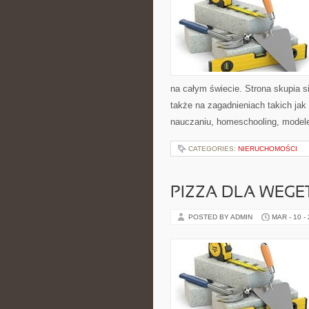
na całym świecie. Strona skupia 
także na zagadnieniach takich ja
nauczaniu, homeschooling, modele
CATEGORIES:
NIERUCHOMOŚCI
PIZZA DLA WEGE
POSTED BY ADMIN
MAR - 10 -