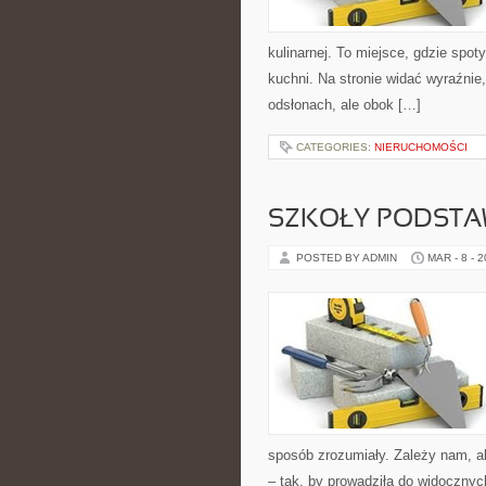
kulinarnej. To miejsce, gdzie spoty
kuchni. Na stronie widać wyraźnie
odsłonach, ale obok […]
CATEGORIES:
NIERUCHOMOŚCI
SZKOŁY PODST
POSTED BY ADMIN
MAR - 8 - 
sposób zrozumiały. Zależy nam, a
– tak, by prowadziła do widocznyc