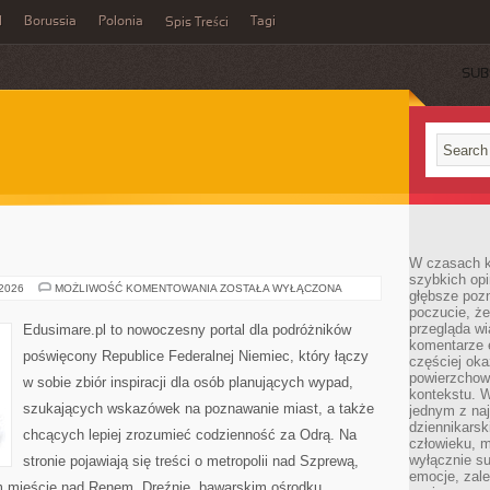
l
Borussia
Polonia
Tagi
Spis Treści
SUB
W czasach k
szybkich opi
MÜNSTER
 2026
MOŻLIWOŚĆ KOMENTOWANIA
ZOSTAŁA WYŁĄCZONA
głębsze poz
poczucie, że
przegląda w
Edusimare.pl to nowoczesny portal dla podróżników
komentarze 
poświęcony Republice Federalnej Niemiec, który łączy
częściej oka
powierzchow
w sobie zbiór inspiracji dla osób planujących wypad,
kontekstu. W
szukających wskazówek na poznawanie miast, a także
jednym z naj
dziennikarsk
chcących lepiej zrozumieć codzienność za Odrą. Na
człowieku, m
wyłącznie su
stronie pojawiają się treści o metropolii nad Szprewą,
emocje, zal
m mieście nad Renem, Dreźnie, bawarskim ośrodku