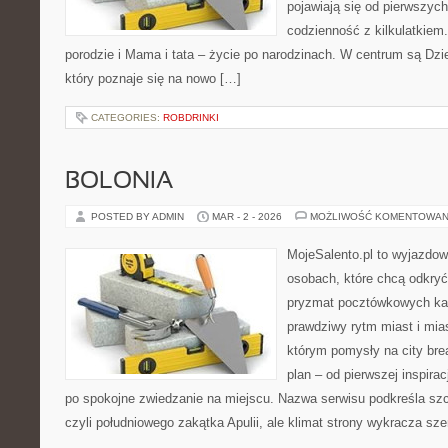
pojawiają się od pierwszych
codzienność z kilkulatkiem
porodzie i Mama i tata – życie po narodzinach. W centrum są Dzie
który poznaje się na nowo […]
CATEGORIES:
ROBDRINKI
BOLONIA
POSTED BY ADMIN
MAR - 2 - 2026
MOŻLIWOŚĆ KOMENTOWAN
MojeSalento.pl to wyjazdow
osobach, które chcą odkryć 
pryzmat pocztówkowych kad
prawdziwy rytm miast i mia
którym pomysły na city bre
plan – od pierwszej inspirac
po spokojne zwiedzanie na miejscu. Nazwa serwisu podkreśla szc
czyli południowego zakątka Apulii, ale klimat strony wykracza sz