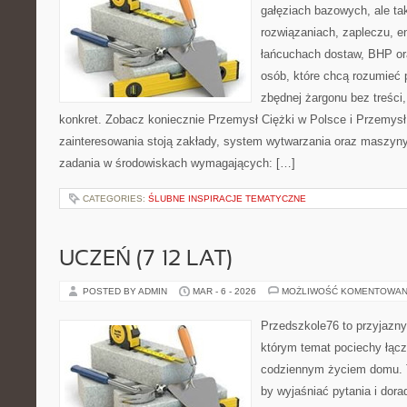
gałęziach bazowych, ale ta
rozwiązaniach, zapleczu, en
łańcuchach dostaw, BHP ora
osób, które chcą rozumieć
zbędnej żargonu bez treści,
konkret. Zobacz koniecznie Przemysł Ciężki w Polsce i Przemy
zainteresowania stoją zakłady, system wytwarzania oraz maszyny,
zadania w środowiskach wymagających: […]
CATEGORIES:
ŚLUBNE INSPIRACJE TEMATYCZNE
UCZEŃ (7–12 LAT)
POSTED BY ADMIN
MAR - 6 - 2026
MOŻLIWOŚĆ KOMENTOWAN
Przedszkole76 to przyjazny
którym temat pociechy łączy
codziennym życiem domu. T
by wyjaśniać pytania i dor