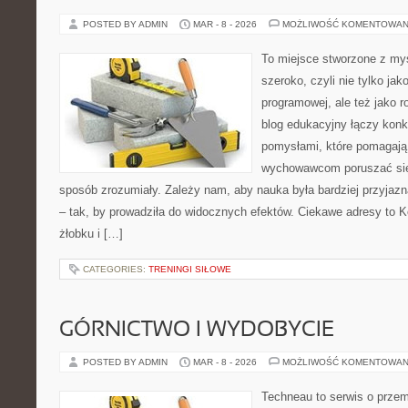
POSTED BY ADMIN
MAR - 8 - 2026
MOŻLIWOŚĆ KOMENTOWAN
To miejsce stworzone z myś
szeroko, czyli nie tylko jak
programowej, ale też jako 
blog edukacyjny łączy konk
pomysłami, które pomagają 
wychowawcom poruszać się
sposób zrozumiały. Zależy nam, aby nauka była bardziej przyjaz
– tak, by prowadziła do widocznych efektów. Ciekawe adresy to K
żłobku i […]
CATEGORIES:
TRENINGI SIŁOWE
GÓRNICTWO I WYDOBYCIE
POSTED BY ADMIN
MAR - 8 - 2026
MOŻLIWOŚĆ KOMENTOWAN
Techneau to serwis o prze