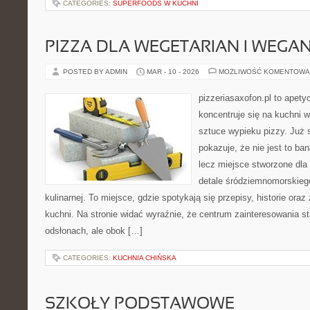
CATEGORIES:
SUPERFOODS W KUCHNI
PIZZA DLA WEGETARIAN I WEGA
POSTED BY ADMIN
MAR - 10 - 2026
MOŻLIWOŚĆ KOMENTOWA
pizzeriasaxofon.pl to apetyc
koncentruje się na kuchni w
sztuce wypieku pizzy. Już 
pokazuje, że nie jest to ba
lecz miejsce stworzone dla
detale śródziemnomorskieg
kulinarnej. To miejsce, gdzie spotykają się przepisy, historie oraz
kuchni. Na stronie widać wyraźnie, że centrum zainteresowania st
odsłonach, ale obok […]
CATEGORIES:
KUCHNIA CHIŃSKA
SZKOŁY PODSTAWOWE