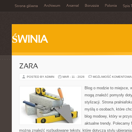
Archiwum
Arsenal
Borussia
Polonia
Strona główna
Spis 
ŚWINIA
ZARA
POSTED BY ADMIN
MAR - 11 - 2026
MOŻLIWOŚĆ KOMENTOWA
Blog o modzie to miejsce, 
mogą znaleźć pomysły dot
stylizacji. Strona pralniafo
myślą o osobach, które chc
blog modowy, który w przy
aktualne trendy. Polecamy 
można znaleźć rozbudowane teksty, które dotyczą stylu ubierania 