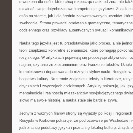
stworzona dla osób, które chcą rozpocząć nauki od zera, ale takż
rozwinąć swoje dotychczasowe kompetencje językowe. Znajdziesz
osób na starcie, jak i dla średnio zaawansowanych uczniów, któr
swobodnie. Strona prowadzi omówienia gramatyczne, tematyczne s
codziennego oraz przykłady autentycznych sytuacji komunikacyj
Nauka tego języka jest tu przedstawiona jako proces, a nie jedn
teorii znajdziesz konkretne scenariusze, które pomagają pokochać
rosyjskiego. W artykułach pojawiają się propozycje aktywności ro
nagrań, czytanie ze zrozumieniem oraz tworzenie tekstów. Dzięki
kompleksowa i dopasowana do różnych stylów nauki. Rosyjski w 
bogactwo kultury. Na stronie znajdziesz teksty o literaturze, rosyj
obyczajach i zwyczajach codziennych. Artykuły pokazują, jak język
mentalnością i realnością mieszkańców rosyjskojęzycznego świa
słowo ma swoje historię, a nauka staje się bardziej żywa.
Jednym z ważnych filarów strony są wyjazdy po Rosji i regionach
Rosyjski w Krakowie pokazuje, że podróżowanie po Wschodzie ni
jeśli zna się podstawy języka i pozna się lokalną kulturę. Znajdzi