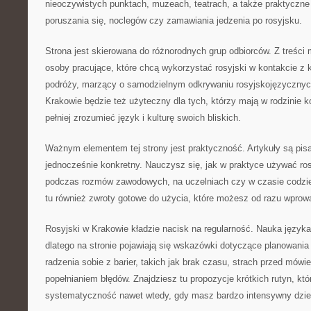
nieoczywistych punktach, muzeach, teatrach, a także praktyczne
poruszania się, noclegów czy zamawiania jedzenia po rosyjsku.
Strona jest skierowana do różnorodnych grup odbiorców. Z treści
osoby pracujące, które chcą wykorzystać rosyjski w kontakcie z k
podróży, marzący o samodzielnym odkrywaniu rosyjskojęzycznyc
Krakowie będzie też użyteczny dla tych, którzy mają w rodzinie k
pełniej zrozumieć język i kulturę swoich bliskich.
Ważnym elementem tej strony jest praktyczność. Artykuły są pis
jednocześnie konkretny. Nauczysz się, jak w praktyce używać ros
podczas rozmów zawodowych, na uczelniach czy w czasie codzie
tu również zwroty gotowe do użycia, które możesz od razu wprow
Rosyjski w Krakowie kładzie nacisk na regularność. Nauka języka
dlatego na stronie pojawiają się wskazówki dotyczące planowani
radzenia sobie z barier, takich jak brak czasu, strach przed mów
popełnianiem błędów. Znajdziesz tu propozycje krótkich rutyn, k
systematyczność nawet wtedy, gdy masz bardzo intensywny dzie