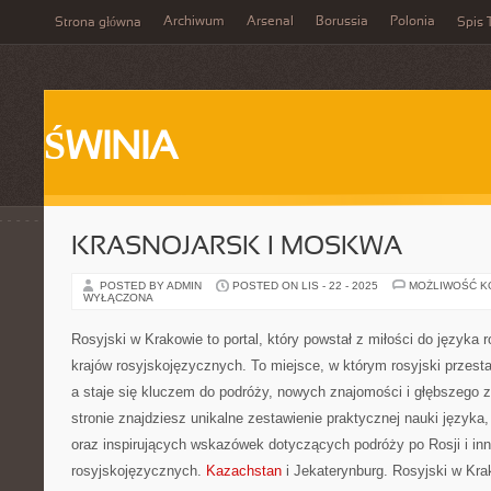
Archiwum
Arsenal
Borussia
Polonia
Strona główna
Spis 
ŚWINIA
KRASNOJARSK I MOSKWA
POSTED BY ADMIN
POSTED ON LIS - 22 - 2025
MOŻLIWOŚĆ 
WYŁĄCZONA
Rosyjski w Krakowie to portal, który powstał z miłości do języka r
krajów rosyjskojęzycznych. To miejsce, w którym rosyjski przes
a staje się kluczem do podróży, nowych znajomości i głębszego 
stronie znajdziesz unikalne zestawienie praktycznej nauki języka
oraz inspirujących wskazówek dotyczących podróży po Rosji i in
rosyjskojęzycznych.
Kazachstan
i Jekaterynburg. Rosyjski w Kra