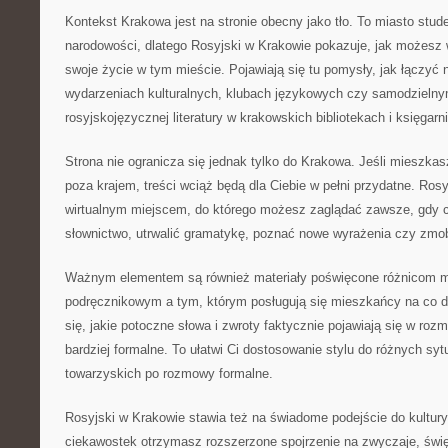
Kontekst Krakowa jest na stronie obecny jako tło. To miasto studen
narodowości, dlatego Rosyjski w Krakowie pokazuje, jak możesz 
swoje życie w tym mieście. Pojawiają się tu pomysły, jak łączyć
wydarzeniach kulturalnych, klubach językowych czy samodzieln
rosyjskojęzycznej literatury w krakowskich bibliotekach i księgarn
Strona nie ogranicza się jednak tylko do Krakowa. Jeśli mieszkasz
poza krajem, treści wciąż będą dla Ciebie w pełni przydatne. Rosy
wirtualnym miejscem, do którego możesz zaglądać zawsze, gdy 
słownictwo, utrwalić gramatykę, poznać nowe wyrażenia czy zmob
Ważnym elementem są również materiały poświęcone różnicom m
podręcznikowym a tym, którym posługują się mieszkańcy na co d
się, jakie potoczne słowa i zwroty faktycznie pojawiają się w roz
bardziej formalne. To ułatwi Ci dostosowanie stylu do różnych syt
towarzyskich po rozmowy formalne.
Rosyjski w Krakowie stawia też na świadome podejście do kultur
ciekawostek otrzymasz rozszerzone spojrzenie na zwyczaje, świę