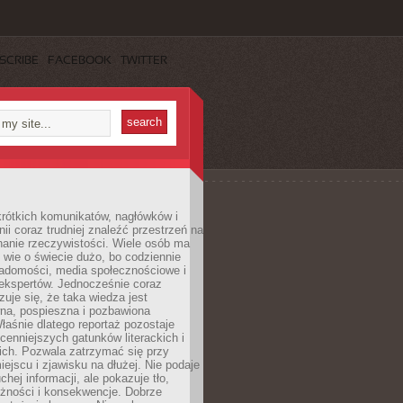
SCRIBE
FACEBOOK
TWITTER
rótkich komunikatów, nagłówków i
nii coraz trudniej znaleźć przestrzeń na
nanie rzeczywistości. Wiele osób ma
 wie o świecie dużo, bo codziennie
iadomości, media społecznościowe i
ekspertów. Jednocześnie coraz
zuje się, że taka wiedza jest
na, pospieszna i pozbawiona
łaśnie dlatego reportaż pozostaje
cenniejszych gatunków literackich i
ich. Pozwala zatrzymać się przy
iejscu i zjawisku na dłużej. Nie podaje
chej informacji, ale pokazuje tło,
eżności i konsekwencje. Dobrze