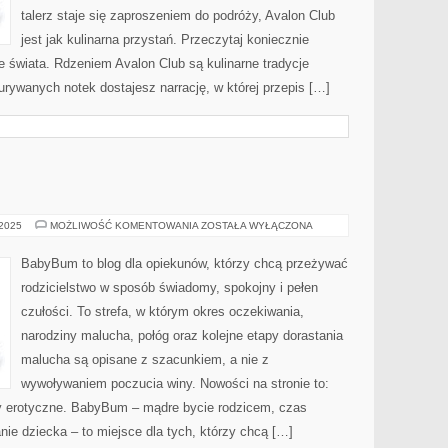
talerz staje się zaproszeniem do podróży, Avalon Club
jest jak kulinarna przystań. Przeczytaj koniecznie
le świata. Rdzeniem Avalon Club są kulinarne tradycje
urywanych notek dostajesz narrację, w której przepis […]
TERAPIA
 2025
MOŻLIWOŚĆ KOMENTOWANIA
ZOSTAŁA WYŁĄCZONA
PAR
BabyBum to blog dla opiekunów, którzy chcą przeżywać
rodzicielstwo w sposób świadomy, spokojny i pełen
czułości. To strefa, w którym okres oczekiwania,
narodziny malucha, połóg oraz kolejne etapy dorastania
malucha są opisane z szacunkiem, a nie z
wywoływaniem poczucia winy. Nowości na stronie to:
ry erotyczne. BabyBum – mądre bycie rodzicem, czas
ie dziecka – to miejsce dla tych, którzy chcą […]