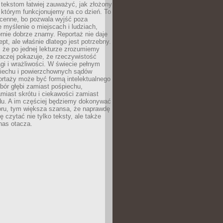
 tekstom łatwiej zauważyć, jak złożony
w którym funkcjonujemy na co dzień. To
 cenne, bo pozwala wyjść poza
 myślenie o miejscach i ludziach,
rnie dobrze znamy. Reportaż nie daje
ept, ale właśnie dlatego jest potrzebny.
, że po jednej lekturze zrozumiemy
aczej pokazuje, że rzeczywistość
i i wrażliwości. W świecie pełnym
piechu i powierzchownych sądów
ortaży może być formą intelektualnego
bór głębi zamiast pośpiechu,
miast skrótu i ciekawości zamiast
du. A im częściej będziemy dokonywać
oru, tym większa szansa, że naprawdę
 czytać nie tylko teksty, ale także
 nas otacza.