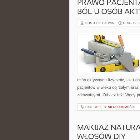
PRAWO PACJENTA
BÓL U OSÓB AKT
POSTED BY ADMIN
GRU - 12 -
osób aktywnych fizycznie, jak i d
pacjentów w wieku dojrzałym oraz 
zdrowotnymi. Zobacz też: Wady p
CATEGORIES:
NIERUCHOMOŚCI
MAKIJAŻ NATURA
WŁOSÓW DIY