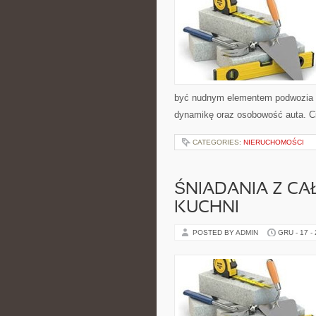
być nudnym elementem podwozia 
dynamikę oraz osobowość auta. Ci
CATEGORIES:
NIERUCHOMOŚCI
ŚNIADANIA Z CA
KUCHNI
POSTED BY ADMIN
GRU - 17 -