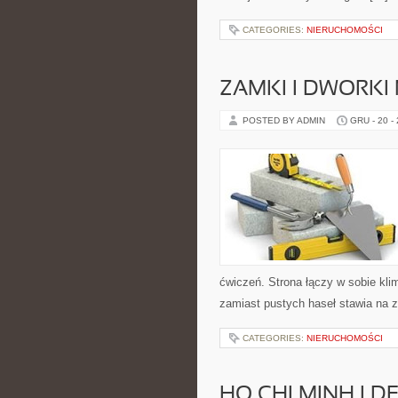
CATEGORIES:
NIERUCHOMOŚCI
ZAMKI I DWORKI
POSTED BY ADMIN
GRU - 20 -
ćwiczeń. Strona łączy w sobie kl
zamiast pustych haseł stawia na zr
CATEGORIES:
NIERUCHOMOŚCI
HO CHI MINH I D