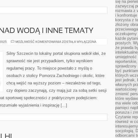
się na pierw
zazwyczaj pr
rozmawia z 
i konfrontuj
korzysta z t
złożony obra
przeciwwaga 
 NAD WODĄ I INNE TEMATY
oczekujemy 
każde pytani
ZAMKI
 2025
MOŻLIWOŚĆ KOMENTOWANIA
ZOSTAŁA WYŁĄCZONA
prostych. W
I
że prawda b
DWORKI
NAD
intelektualn
Silny Szczecin to lokalny portal skupiona wokół idei, że
WODĄ
umiejętność 
I
sprawność nie jest przypadkiem, tylko wynikiem
reporterskie
INNE
TEMATY
sprawdzony
regularnej pracy. To miejsce powstało z myślą o
być punktam
których wcze
osobach z stolicy Pomorza Zachodniego i okolic, które
jest jednak,
chcą wejść na wyższy poziom – niezależnie od tego,
własnych pr
wartościowy 
czy dopiero zaczynają, czy mają już za sobą setki sesji
zmienić pers
imat sportowej społeczności z praktycznym podejściem:
które wydawa
ma wiele odc
ozumiałe wyjaśnienia i inspirację […]
pamięci najdł
porusza i zm
Czytanie re
również w co
interesujemy
socjologią. 
odbiorcami t
ELHI