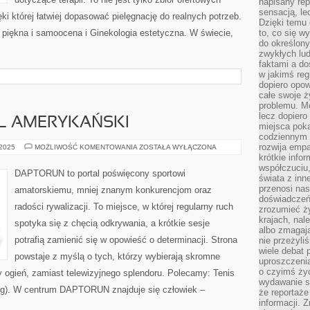
napisany rep
sensacją, l
ęki której łatwiej dopasować pielęgnację do realnych potrzeb.
Dzięki temu 
 piękna i samoocena i Ginekologia estetyczna. W świecie,
to, co się w
do określony
zwykłych lu
faktami a d
w jakimś reg
dopiero opow
całe swoje 
problemu. M
lecz dopiero
OL AMERYKAŃSKI
miejsca poka
codziennym 
rozwija empa
SURFING
 2025
MOŻLIWOŚĆ KOMENTOWANIA
ZOSTAŁA WYŁĄCZONA
I
krótkie info
FUTBOL
współczuciu,
AMERYKAŃSKI
DAPTORUN to portal poświęcony sportowi
świata z inn
przenosi nas
amatorskiemu, mniej znanym konkurencjom oraz
doświadczeń
radości rywalizacji. To miejsce, w której regularny ruch
zrozumieć ż
krajach, nal
spotyka się z chęcią odkrywania, a krótkie sesje
albo zmagaj
potrafią zamienić się w opowieść o determinacji. Strona
nie przeżyli
wiele debat 
powstaje z myślą o tych, którzy wybierają skromne
uproszczeni
o czyimś życ
 ogień, zamiast telewizyjnego splendoru. Polecamy: Tenis
wydawanie s
ing). W centrum DAPTORUN znajduje się człowiek –
że reportaże
informacji. 