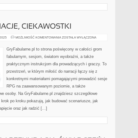
ACJE, CIEKAWOSTKI
PORADY,
 2025
MOŻLIWOŚĆ KOMENTOWANIA
ZOSTAŁA WYŁĄCZONA
INFORMACJE,
CIEKAWOSTKI
GryFabularne.pl to strona poświęcony w całości grom
fabularnym, sesjom, światom wyobraźni, a także
praktycznym instrukcjom dla prowadzących i graczy. To
przestrzeń, w którym miłość do narracji łączy się z
konkretnymi materiałami pomagającymi prowadzić sesje
RPG na zaawansowanym poziomie, a także
we osoby. Na GryFabularne.pl znajdziesz szczegółowe
e krok po kroku pokazują, jak budować scenariusze, jak
pięcie oraz jak radzić […]