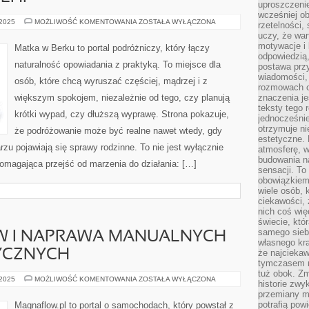
uproszczenie
wcześniej o
HO
 2025
MOŻLIWOŚĆ KOMENTOWANIA
ZOSTAŁA WYŁĄCZONA
rzetelności,
CHI
uczy, że war
MINH
I
motywacje i 
Matka w Berku to portal podróżniczy, który łączy
DELHI
odpowiedzią,
naturalność opowiadania z praktyką. To miejsce dla
postawa przy
wiadomości, 
osób, które chcą wyruszać częściej, mądrzej i z
rozmowach o
większym spokojem, niezależnie od tego, czy planują
znaczenia je
teksty tego r
krótki wypad, czy dłuższą wyprawę. Strona pokazuje,
jednocześnie
otrzymuje ni
że podróżowanie może być realne nawet wtedy, gdy
estetyczne. 
rzu pojawiają się sprawy rodzinne. To nie jest wyłącznie
atmosferę, w
budowania na
i pomagająca przejść od marzenia do działania: […]
sensacji. To 
obowiązkiem,
wiele osób, 
ciekawości, 
nich coś wię
świecie, któ
samego siebi
ÓW I NAPRAWA MANUALNYCH
własnego kra
YCZNYCH
że najciekaw
tymczasem n
tuż obok. Zm
SKRZYNIE
 2025
MOŻLIWOŚĆ KOMENTOWANIA
ZOSTAŁA WYŁĄCZONA
historie zwy
BIEGÓW
przemiany ma
I
NAPRAWA
potrafią pow
Magnaflow.pl to portal o samochodach, który powstał z
MANUALNYCH