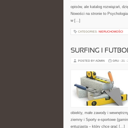
opisów, ale katalog rozwiązań, dzi
Nowości na stronie to Psychologia
w […]
CATEGORIES:
NIERUCHOMOŚCI
SURFING I FUTB
POSTED BY ADMIN
GRU - 21 -
obiekty, małe zawody i wewnętrzny
ziemny i Sporty e-sportowe (gam
entuzjasta – który chce grać […]