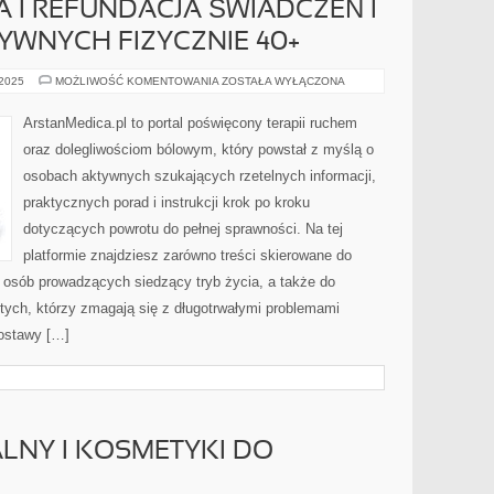
 I REFUNDACJA ŚWIADCZEŃ I
YWNYCH FIZYCZNIE 40+
PRAWO
 2025
MOŻLIWOŚĆ KOMENTOWANIA
ZOSTAŁA WYŁĄCZONA
PACJENTA
I
REFUNDACJA
ArstanMedica.pl to portal poświęcony terapii ruchem
ŚWIADCZEŃ
I
oraz dolegliwościom bólowym, który powstał z myślą o
BÓL
U
osobach aktywnych szukających rzetelnych informacji,
OSÓB
AKTYWNYCH
praktycznych porad i instrukcji krok po kroku
FIZYCZNIE
40+
dotyczących powrotu do pełnej sprawności. Na tej
platformie znajdziesz zarówno treści skierowane do
o osób prowadzących siedzący tryb życia, a także do
tych, którzy zmagają się z długotrwałymi problemami
ostawy […]
LNY I KOSMETYKI DO