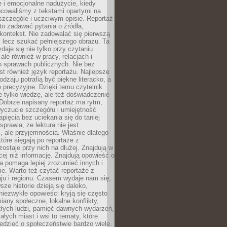
 i emocjonalne nadużycie, kiedy
bcowaliśmy z tekstami opartymi na
 szczególe i uczciwym opisie. Reportaż
to zadawać pytania o źródła,
kontekst. Nie zadowalać się pierwszą
 lecz szukać pełniejszego obrazu. Ta
daje się nie tylko przy czytaniu
ale również w pracy, relacjach i
 sprawach publicznych. Nie bez
st również język reportażu. Najlepsze
odzaju potrafią być piękne literacko, a
 precyzyjne. Dzięki temu czytelnik
e tylko wiedzę, ale też doświadczenie
Dobrze napisany reportaż ma rytm,
yczucie szczegółu i umiejętność
pięcia bez uciekania się do taniej
sprawia, że lektura nie jest
 ale przyjemnością. Właśnie dlatego
które sięgają po reportaże z
zostaje przy nich na dłużej. Znajdują w
cej niż informację. Znajdują opowieść o
ra pomaga lepiej zrozumieć innych i
e. Warto też czytać reportaże z
ju i regionu. Czasem wydaje nam się,
sze historie dzieją się daleko,
iezwykłe opowieści kryją się często
iany społeczne, lokalne konflikty,
kłych ludzi, pamięć dawnych wydarzeń,
łych miast i wsi to tematy, które
iedzieć o społeczeństwie bardzo wiele.