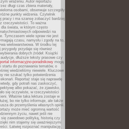
szym wrażeniu. Autor reportażu
zez długi czas zbiera materiały,
wieloma osobami, obserwuje szczegóły
e różne punkty widzenia. Czytelnik
ej pracy i ma szansę zobaczyć bardziej
z rzeczywistości. To ważna
dla świata, w którym często
natychmiastowych odpowiedzi na
e. Tymczasem wiele spraw nie jest
ymagają czasu, namysłu i zgody na to,
ywa wielowarstwowa. W środku tej
ej przygody przydaje się również
wybierania dobrych źródeł. Książki
, audycje, dłuższe teksty prasowe czy
portal informacyjno-poradnikowy
mogą
i startu do poznawania tematów, o
śniej wiedzieliśmy niewiele. Kluczowe
 by nie szukać tylko potwierdzenia
zekonań. Reportaż staje się naprawdę
wtedy, gdy potrafi nas zaskoczyć,
pektywę albo pokazać, że zjawisko,
ło się oczywiste, w rzeczywistości
ieni. Właśnie taka lektura zostaje w
użej, bo nie tylko informuje, ale także
usza do przemyślenia własnych opinii.
portaży może mieć ogromną wartość
dziennym życiu, nawet jeśli nie
 się zawodowo polityką, historią czy
Dzięki nim stajemy się uważniejszymi
reści. Łatwiej rozpoznać manipulację,