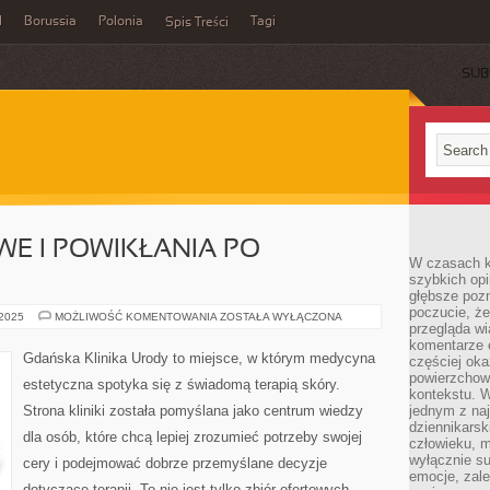
l
Borussia
Polonia
Tagi
Spis Treści
SUB
WE I POWIKŁANIA PO
W czasach k
szybkich opi
głębsze poz
poczucie, że
ZABIEGI
 2025
MOŻLIWOŚĆ KOMENTOWANIA
ZOSTAŁA WYŁĄCZONA
przegląda w
SEZONOWE
I
komentarze 
POWIKŁANIA
Gdańska Klinika Urody to miejsce, w którym medycyna
częściej oka
PO
ZABIEGACH
powierzchow
estetyczna spotyka się z świadomą terapią skóry.
kontekstu. W
Strona kliniki została pomyślana jako centrum wiedzy
jednym z naj
dziennikarsk
dla osób, które chcą lepiej zrozumieć potrzeby swojej
człowieku, m
wyłącznie su
cery i podejmować dobrze przemyślane decyzje
emocje, zal
dotyczące terapii. To nie jest tylko zbiór ofertowych