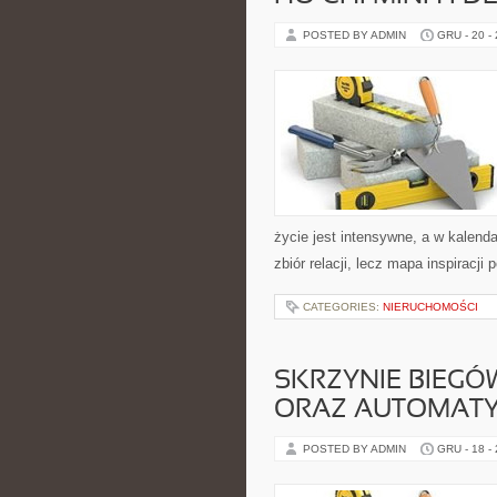
POSTED BY ADMIN
GRU - 20 -
życie jest intensywne, a w kalenda
zbiór relacji, lecz mapa inspiracj
CATEGORIES:
NIERUCHOMOŚCI
SKRZYNIE BIEG
ORAZ AUTOMAT
POSTED BY ADMIN
GRU - 18 -