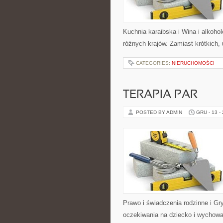
Kuchnia karaibska i Wina i alkoho
różnych krajów. Zamiast krótkich, 
CATEGORIES:
NIERUCHOMOŚCI
TERAPIA PAR
POSTED BY ADMIN
GRU - 13 -
Prawo i świadczenia rodzinne i G
oczekiwania na dziecko i wychowan