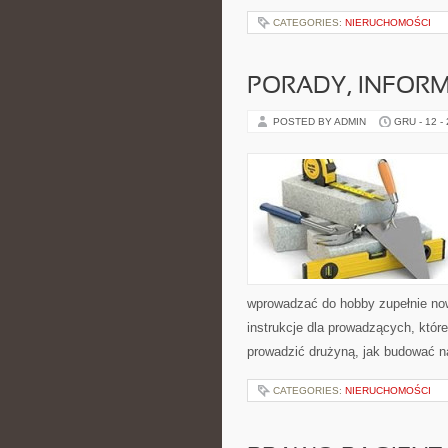
CATEGORIES:
NIERUCHOMOŚCI
PORADY, INFORM
POSTED BY ADMIN
GRU - 12 -
wprowadzać do hobby zupełnie no
instrukcje dla prowadzących, któr
prowadzić drużyną, jak budować na
CATEGORIES:
NIERUCHOMOŚCI