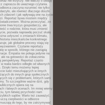
ortaż nie krzyczy. Nie walczy o uwagę
ecz zaprasza do uważnego czytania.
odbiorca zaczyna rozumieć nie tylko
ydarzyło, ale również dlaczego doszło
ch zdarzeń i jak wpływają one na życie
dzi. Reportaż bywa mostem między
oświadczeniem. Można przeczytać, że
ionie trwa kryzys gospodarczy, ale
ieść o rodzinie, która musi zmienić
życie, pozwala naprawdę poczuć skalę
ożna usłyszeć o zmianach klimatu,
 historia mieszkańców konkretnego
zuje, jak globalne procesy stają się
wyzwaniem. Czytanie reportaży
tię w sposób, którego nie zastąpią
rmacje. Empatia nie polega jedynie na
 ale na gotowości do zobaczenia
ej perspektywy. Reportaż często
 w realia bardzo odległe od własnych
. Dzięki temu możemy lepiej
ycie ludzi mieszkających w innych
eżących do innych grup społecznych
ących się z problemami, których sami
śmy. To szczególnie ważne dziś, gdy
publicznych opiera się na
ach i łatwych ocenach. Im mniej wiemy
iu, tym łatwiej przychodzi nam
zybkich sądów. Warto też zauważyć,
 uczą cierpliwości w odbiorze
Zmuszają do tego, by nie zatrzymywać