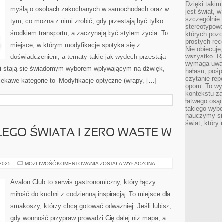
Dzięki takim
ORAZ
myślą o osobach zakochanych w samochodach oraz w
AUTOMATYCZNYCH
jest świat, 
szczególnie
tym, co można z nimi zrobić, gdy przestają być tylko
stereotypowe
środkiem transportu, a zaczynają być stylem życia. To
których pozo
prostych rec
miejsce, w którym modyfikacje spotyka się z
Nie obiecuje
wszystko. R
doświadczeniem, a tematy takie jak wydech przestają
wymaga uwag
i stają się świadomym wyborem wpływającym na dźwięk,
hałasu, poś
czytanie rep
ekawe kategorie to: Modyfikacje optyczne (wrapy, […]
oporu. To wy
kontekstu za
łatwego osą
takiego wyb
nauczymy się
świat, który
ŁEGO ŚWIATA I ZERO WASTE W
ŚNIADANIA
 2025
MOŻLIWOŚĆ KOMENTOWANIA
ZOSTAŁA WYŁĄCZONA
Z
CAŁEGO
ŚWIATA
Avalon Club to serwis gastronomiczny, który łączy
I
ZERO
miłość do kuchni z codzienną inspiracją. To miejsce dla
WASTE
W
smakoszy, którzy chcą gotować odważniej. Jeśli lubisz,
KUCHNI
gdy wonność przypraw prowadzi Cię dalej niż mapa, a