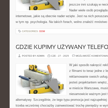
jeszcze inni szukają w neci
Nader wiele osób przegląda 
internetowe, jakie są obecnie nader wzięte. Jest na nich porusza
w tym np. psychologia. Na takich forach, wolno znaleźć mnóstwo
CATEGORIES:
DOM
GDZIE KUPIMY UŻYWANY TELEF
POSTED BY ADMIN
CZE - 27 - 2025
MOŻLIWOŚĆ KOMENTOWA
W jaki sposób nakręcić rek
z filmami to teraz jedne z
reklamowanie swoich usług.
jesteś projektantem wnętrz,
w mieście Warszawa, musi
niesamowicie ważnym jest t
alternatywy. Szczególnie, że tego typu promocja jest najzupełni
trzeba wcześniej chociażby zainwestować trochę pieniędzy w wyn