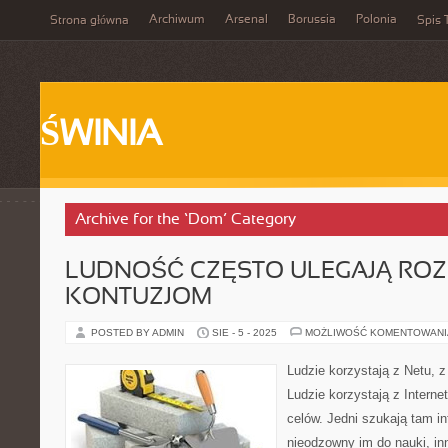
Archiwum
Arsenal
Borussia
Polonia
Strona główna
Spis 
ŚWINIA
Archive for the ‘Dom’ Category
LUDNOŚĆ CZĘSTO ULEGAJĄ RO
KONTUZJOM
POSTED BY ADMIN
SIE - 5 - 2025
MOŻLIWOŚĆ KOMENTOWAN
Ludzie korzystają z Netu, 
Ludzie korzystają z Intern
celów. Jedni szukają tam i
nieodzowny im do nauki, inn