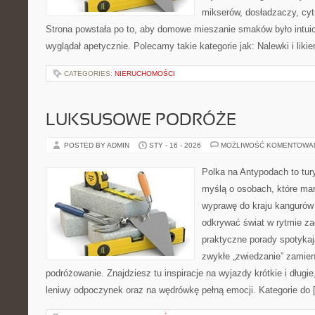
mikserów, dosładzaczy, cyt
Strona powstała po to, aby domowe mieszanie smaków było intuic
wyglądał apetycznie. Polecamy takie kategorie jak: Nalewki i likie
CATEGORIES:
NIERUCHOMOŚCI
LUKSUSOWE PODRÓŻE
POSTED BY ADMIN
STY - 16 - 2026
MOŻLIWOŚĆ KOMENTOWA
Polka na Antypodach to tur
myślą o osobach, które mar
wyprawę do kraju kangurów 
odkrywać świat w rytmie za
praktyczne porady spotykają
zwykłe „zwiedzanie” zamie
podróżowanie. Znajdziesz tu inspiracje na wyjazdy krótkie i długi
leniwy odpoczynek oraz na wędrówkę pełną emocji. Kategorie do 