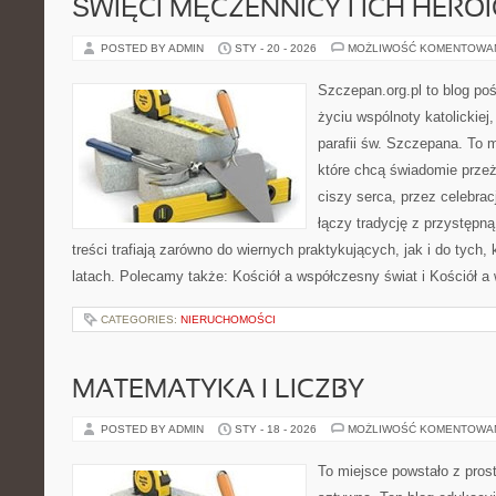
ŚWIĘCI MĘCZENNICY I ICH HERO
POSTED BY ADMIN
STY - 20 - 2026
MOŻLIWOŚĆ KOMENTOWA
Szczepan.org.pl to blog p
życiu wspólnoty katolickiej
parafii św. Szczepana. To m
które chcą świadomie prze
ciszy serca, przez celebrac
łączy tradycję z przystępną
treści trafiają zarówno do wiernych praktykujących, jak i do tych,
latach. Polecamy także: Kościół a współczesny świat i Kościół a
CATEGORIES:
NIERUCHOMOŚCI
MATEMATYKA I LICZBY
POSTED BY ADMIN
STY - 18 - 2026
MOŻLIWOŚĆ KOMENTOWA
To miejsce powstało z pros