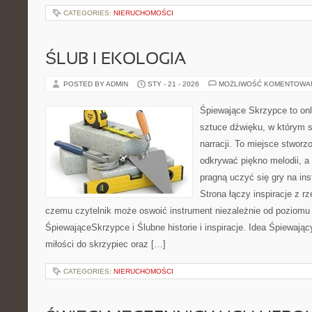
CATEGORIES:
NIERUCHOMOŚCI
ŚLUB I EKOLOGIA
POSTED BY ADMIN
STY - 21 - 2026
MOŻLIWOŚĆ KOMENTOWA
Śpiewające Skrzypce to on
sztuce dźwięku, w którym s
narracji. To miejsce stworz
odkrywać piękno melodii, a 
pragną uczyć się gry na i
Strona łączy inspiracje z rz
czemu czytelnik może oswoić instrument niezależnie od poziom
ŚpiewająceSkrzypce i Ślubne historie i inspiracje. Idea Śpiewając
miłości do skrzypiec oraz […]
CATEGORIES:
NIERUCHOMOŚCI