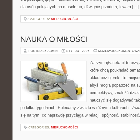
dla osób polujących na muscle-up, dźwignię przodem, lewara […]
CATEGORIES:
NIERUCHOMOŚCI
NAUKA O MIŁOŚCI
POSTED BY ADMIN
STY - 24 - 2026
MOŻLIWOŚĆ KOMENTOWA
ZatrzymajFaceta.pl to przyj
które chcą poukładać tema
układ bez gierek. To miejs
abyś mogła popatrzeć na sw
perspektywy, znaleźć dział
nauczyć się dogadywać tak,
po kilku tygodniach. Polecamy Związki w różnych kulturach i Zw
się na tym, co naprawdę przyciąga w relacji: spójność, stabilność
CATEGORIES:
NIERUCHOMOŚCI