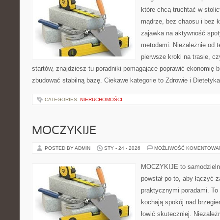
które chcą truchtać w stolic
mądrze, bez chaosu i bez ko
zajawka na aktywność spot
metodami. Niezależnie od t
pierwsze kroki na trasie, c
startów, znajdziesz tu poradniki pomagające poprawić ekonomię b
zbudować stabilną bazę. Ciekawe kategorie to Zdrowie i Dietetyka
CATEGORIES:
NIERUCHOMOŚCI
MOCZYKIJE
POSTED BY ADMIN
STY - 24 - 2026
MOŻLIWOŚĆ KOMENTOWA
MOCZYKIJE to samodzielny p
powstał po to, aby łączyć 
praktycznymi poradami. To 
kochają spokój nad brzegie
łowić skuteczniej. Niezależn