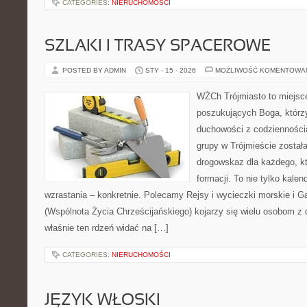
CATEGORIES:
NIERUCHOMOŚCI
SZLAKI I TRASY SPACEROWE
POSTED BY ADMIN
STY - 15 - 2026
MOŻLIWOŚĆ KOMENTOWA
WŻCh Trójmiasto to miejsc
poszukujących Boga, którzy
duchowości z codziennością
grupy w Trójmieście został
drogowskaz dla każdego, k
formacji. To nie tylko kalen
wzrastania – konkretnie. Polecamy Rejsy i wycieczki morskie i
(Wspólnota Życia Chrześcijańskiego) kojarzy się wielu osobom z 
właśnie ten rdzeń widać na […]
CATEGORIES:
NIERUCHOMOŚCI
JĘZYK WŁOSKI