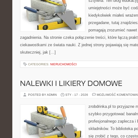
sztywna. Ten blog edukacy
umiejętności może być codzi
kiedykolwiek miałeś wrażen
przegadane, tutaj znajdzies
pomagają zrozumieć nawet n
zagadnienia. Na stronie czeka połączenie treści, które łączą prak
ciekawostkami ze świata nauki. Z jednej strony pojawiają się mate
skuteczniej, jak […]
CATEGORIES:
NIERUCHOMOŚCI
NALEWKI I LIKIERY DOMOWE
POSTED BY ADMIN
STY - 17 - 2026
MOŻLIWOŚĆ KOMENTOWA
zrobdrinka.pl to przyjazne 
szybko przygotować banalni
profesjonalnego zaplecza i
składników. To biblioteka p
się zrobić z tego, co częst