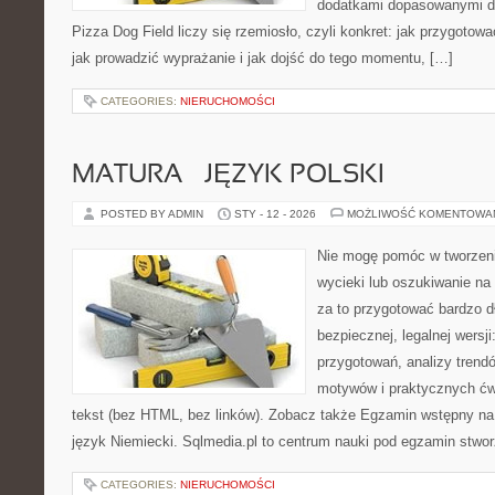
dodatkami dopasowanymi do
Pizza Dog Field liczy się rzemiosło, czyli konkret: jak przygotowa
jak prowadzić wyprażanie i jak dojść do tego momentu, […]
CATEGORIES:
NIERUCHOMOŚCI
MATURA – JĘZYK POLSKI
POSTED BY ADMIN
STY - 12 - 2026
MOŻLIWOŚĆ KOMENTOWA
Nie mogę pomóc w tworzeniu
wycieki lub oszukiwanie na
za to przygotować bardzo d
bezpiecznej, legalnej wersji
przygotowań, analizy trend
motywów i praktycznych ćw
tekst (bez HTML, bez linków). Zobacz także Egzamin wstępny na
język Niemiecki. Sqlmedia.pl to centrum nauki pod egzamin stwo
CATEGORIES:
NIERUCHOMOŚCI