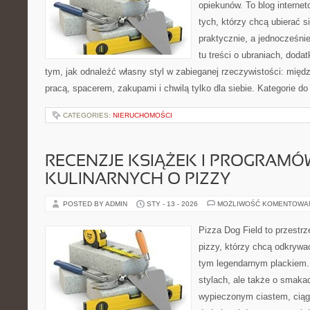
opiekunów. To blog interne
tych, którzy chcą ubierać s
praktycznie, a jednocześni
tu treści o ubraniach, dodat
tym, jak odnaleźć własny styl w zabieganej rzeczywistości: międ
pracą, spacerem, zakupami i chwilą tylko dla siebie. Kategorie d
CATEGORIES:
NIERUCHOMOŚCI
RECENZJE KSIĄŻEK I PROGRAMÓ
KULINARNYCH O PIZZY
POSTED BY ADMIN
STY - 13 - 2026
MOŻLIWOŚĆ KOMENTOWA
Pizza Dog Field to przestr
pizzy, którzy chcą odkrywa
tym legendarnym plackiem. 
stylach, ale także o smakac
wypieczonym ciastem, ciąg