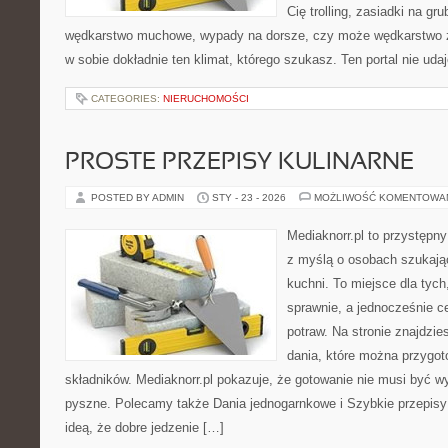
Cię trolling, zasiadki na gr
wędkarstwo muchowe, wypady na dorsze, czy może wędkarstw
w sobie dokładnie ten klimat, którego szukasz. Ten portal nie uda
CATEGORIES:
NIERUCHOMOŚCI
PROSTE PRZEPISY KULINARNE
POSTED BY ADMIN
STY - 23 - 2026
MOŻLIWOŚĆ KOMENTOWA
Mediaknorr.pl to przystępny
z myślą o osobach szukają
kuchni. To miejsce dla tyc
sprawnie, a jednocześnie 
potraw. Na stronie znajdzie
dania, które można przygo
składników. Mediaknorr.pl pokazuje, że gotowanie nie musi być w
pyszne. Polecamy także Dania jednogarnkowe i Szybkie przepisy k
ideą, że dobre jedzenie […]