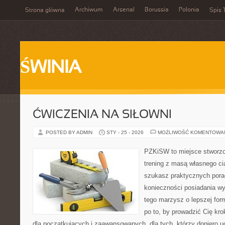
Archiwum
Arsenal
Borussia
Polonia
Strona główna
Spis 
ŚWINIA
ĆWICZENIA NA SIŁOWNI
POSTED BY ADMIN
STY - 25 - 2026
MOŻLIWOŚĆ KOMENTOWA
PZKiSW to miejsce stworzo
trening z masą własnego ciał
szukasz praktycznych pora
konieczności posiadania w
tego marzysz o lepszej form
po to, by prowadzić Cię kr
dla początkujących i zaawansowanych, dla tych, którzy dopiero u