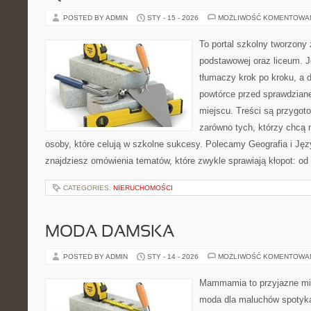
POSTED BY ADMIN
STY - 15 - 2026
MOŻLIWOŚĆ KOMENTOWA
To portal szkolny tworzony
podstawowej oraz liceum. J
tłumaczy krok po kroku, a 
powtórce przed sprawdzian
miejscu. Treści są przygot
zarówno tych, którzy chcą n
osoby, które celują w szkolne sukcesy. Polecamy Geografia i Języ
znajdziesz omówienia tematów, które zwykle sprawiają kłopot: od
CATEGORIES:
NIERUCHOMOŚCI
MODA DAMSKA
POSTED BY ADMIN
STY - 14 - 2026
MOŻLIWOŚĆ KOMENTOWA
Mammamia to przyjazne mie
moda dla maluchów spotyka