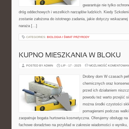
gwarantuje nie tylko ochron
dróg oddechowych i wszelkich narządów ludzkich. Kiedy Szkoleni
zostanie założona do istotnego zadania, jakie dotyczy wskazanej 
naraża […]
CATEGORIES:
BIOLOGIA I ŚWIAT PRZYRODY
KUPNO MIESZKANIA W BLOKU
POSTED BY ADMIN
LIP - 17 - 2025
MOŻLIWOŚĆ KOMENTOWAN
Drobny dom W czasach peł
chemicznych oraz konserwa
przed ich działaniem niszc
powodu też warto przejść si
można środki czystości skl
pomagierami podczas walki
zaopatruje bogata hurtownia kosmetyczna. Oferujemy obsługę n
fachowe doradztwo na przykład w zakresie wiadomości o wyniku, 