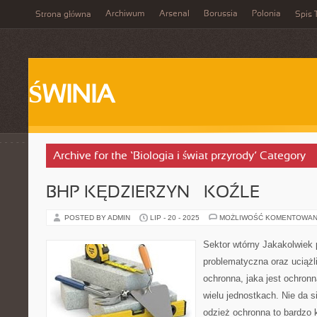
Archiwum
Arsenal
Borussia
Polonia
Strona główna
Spis 
ŚWINIA
Archive for the ‘Biologia i świat przyrody’ Category
BHP KĘDZIERZYN – KOŹLE
POSTED BY ADMIN
LIP - 20 - 2025
MOŻLIWOŚĆ KOMENTOWAN
Sektor wtórny Jakakolwiek 
problematyczna oraz uciążl
ochronna, jaka jest ochron
wielu jednostkach. Nie da s
odzież ochronna to bardzo 