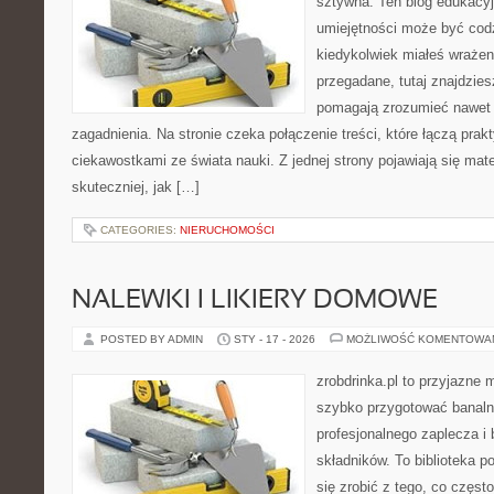
sztywna. Ten blog edukacy
umiejętności może być codzi
kiedykolwiek miałeś wrażen
przegadane, tutaj znajdzies
pomagają zrozumieć nawet n
zagadnienia. Na stronie czeka połączenie treści, które łączą prak
ciekawostkami ze świata nauki. Z jednej strony pojawiają się mate
skuteczniej, jak […]
CATEGORIES:
NIERUCHOMOŚCI
NALEWKI I LIKIERY DOMOWE
POSTED BY ADMIN
STY - 17 - 2026
MOŻLIWOŚĆ KOMENTOWA
zrobdrinka.pl to przyjazne 
szybko przygotować banalni
profesjonalnego zaplecza i
składników. To biblioteka p
się zrobić z tego, co częst