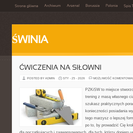
Archiwum
Arsenal
Borussia
Polonia
Strona główna
Spis 
ŚWINIA
ĆWICZENIA NA SIŁOWNI
POSTED BY ADMIN
STY - 25 - 2026
MOŻLIWOŚĆ KOMENTOWA
PZKiSW to miejsce stworzo
trening z masą własnego ciał
szukasz praktycznych pora
konieczności posiadania w
tego marzysz o lepszej form
po to, by prowadzić Cię kr
dla początkujących i zaawansowanych, dla tych, którzy dopiero u