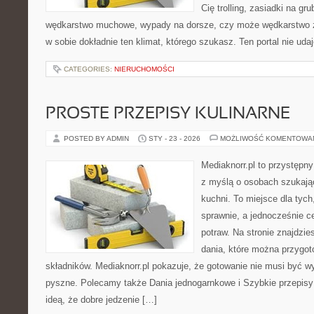
Cię trolling, zasiadki na gr
wędkarstwo muchowe, wypady na dorsze, czy może wędkarstw
w sobie dokładnie ten klimat, którego szukasz. Ten portal nie uda
CATEGORIES:
NIERUCHOMOŚCI
PROSTE PRZEPISY KULINARNE
POSTED BY ADMIN
STY - 23 - 2026
MOŻLIWOŚĆ KOMENTOWA
Mediaknorr.pl to przystępny
z myślą o osobach szukają
kuchni. To miejsce dla tyc
sprawnie, a jednocześnie 
potraw. Na stronie znajdzie
dania, które można przygo
składników. Mediaknorr.pl pokazuje, że gotowanie nie musi być w
pyszne. Polecamy także Dania jednogarnkowe i Szybkie przepisy k
ideą, że dobre jedzenie […]