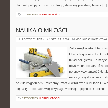
dla osób polujących na muscle-up, dźwignię przodem, lewara […]
CATEGORIES:
NIERUCHOMOŚCI
NAUKA O MIŁOŚCI
POSTED BY ADMIN
STY - 24 - 2026
MOŻLIWOŚĆ KOMENTOWA
ZatrzymajFaceta.pl to przyj
które chcą poukładać tema
układ bez gierek. To miejs
abyś mogła popatrzeć na sw
perspektywy, znaleźć dział
nauczyć się dogadywać tak,
po kilku tygodniach. Polecamy Związki w różnych kulturach i Zw
się na tym, co naprawdę przyciąga w relacji: spójność, stabilność
CATEGORIES:
NIERUCHOMOŚCI