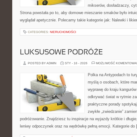
mikserów, dosładzaczy, cyt
Strona powstała po to, aby domowe mieszanie smaków było intuic
wyglądał apetycznie. Polecamy takie kategorie jak: Nalewki i likie
CATEGORIES:
NIERUCHOMOŚCI
LUKSUSOWE PODRÓŻE
POSTED BY ADMIN
STY - 16 - 2026
MOŻLIWOŚĆ KOMENTOWA
Polka na Antypodach to tur
myślą o osobach, które mar
wyprawę do kraju kangurów 
odkrywać świat w rytmie za
praktyczne porady spotykają
zwykłe „zwiedzanie” zamie
podróżowanie. Znajdziesz tu inspiracje na wyjazdy krótkie i długi
leniwy odpoczynek oraz na wędrówkę pełną emocji. Kategorie do 