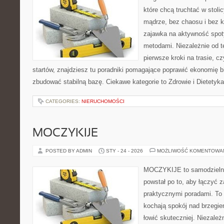
które chcą truchtać w stolic
mądrze, bez chaosu i bez ko
zajawka na aktywność spot
metodami. Niezależnie od t
pierwsze kroki na trasie, c
startów, znajdziesz tu poradniki pomagające poprawić ekonomię b
zbudować stabilną bazę. Ciekawe kategorie to Zdrowie i Dietetyka
CATEGORIES:
NIERUCHOMOŚCI
MOCZYKIJE
POSTED BY ADMIN
STY - 24 - 2026
MOŻLIWOŚĆ KOMENTOWA
MOCZYKIJE to samodzielny p
powstał po to, aby łączyć 
praktycznymi poradami. To 
kochają spokój nad brzegie
łowić skuteczniej. Niezależn