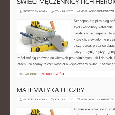
ŚWIĘCI MĘCZENNICY I ICH HERO
POSTED BY ADMIN
STY - 20 - 2026
MOŻLIWOŚĆ KOMENTOWA
Szczepan.org.pl to blog p
życiu wspólnoty katolickiej
parafii św. Szczepana. To m
które chcą świadomie prze
ciszy serca, przez celebrac
łączy tradycję z przystępną
treści trafiają zarówno do wiernych praktykujących, jak i do tych,
latach. Polecamy także: Kościół a współczesny świat i Kościół a
CATEGORIES:
NIERUCHOMOŚCI
MATEMATYKA I LICZBY
POSTED BY ADMIN
STY - 18 - 2026
MOŻLIWOŚĆ KOMENTOWA
To miejsce powstało z pros