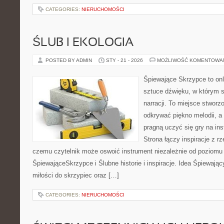
CATEGORIES:
NIERUCHOMOŚCI
ŚLUB I EKOLOGIA
POSTED BY ADMIN
STY - 21 - 2026
MOŻLIWOŚĆ KOMENTOWA
Śpiewające Skrzypce to on
sztuce dźwięku, w którym s
narracji. To miejsce stworz
odkrywać piękno melodii, a 
pragną uczyć się gry na i
Strona łączy inspiracje z rz
czemu czytelnik może oswoić instrument niezależnie od poziom
ŚpiewająceSkrzypce i Ślubne historie i inspiracje. Idea Śpiewając
miłości do skrzypiec oraz […]
CATEGORIES:
NIERUCHOMOŚCI